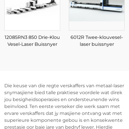
12085RN3 850 Drie-Klou
6012R Twee-klouvesel-
Vesel-Laser Buissnyer
laser buissnyer
Die keuse van die regte verskaffers van metaal-laser
snymasjiene bied talle praktiese voordele wat direk
jou besigheidsoperasies en ondersteunende wins
beïnvloed. Ten eerste verseker die werk saam met
ervare verskaffers dat jy masjiene ontvang wat met
superieure komponente gebou is en konsekwente
prestasie oor baie jare van bedryf lewer. Hierdie