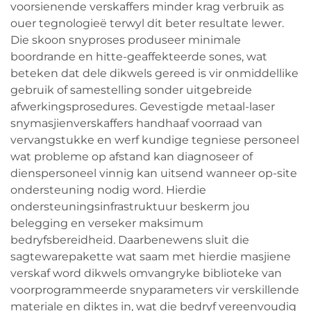
voorsienende verskaffers minder krag verbruik as
ouer tegnologieë terwyl dit beter resultate lewer.
Die skoon snyproses produseer minimale
boordrande en hitte-geaffekteerde sones, wat
beteken dat dele dikwels gereed is vir onmiddellike
gebruik of samestelling sonder uitgebreide
afwerkingsprosedures. Gevestigde metaal-laser
snymasjienverskaffers handhaaf voorraad van
vervangstukke en werf kundige tegniese personeel
wat probleme op afstand kan diagnoseer of
dienspersoneel vinnig kan uitsend wanneer op-site
ondersteuning nodig word. Hierdie
ondersteuningsinfrastruktuur beskerm jou
belegging en verseker maksimum
bedryfsbereidheid. Daarbenewens sluit die
sagtewarepakette wat saam met hierdie masjiene
verskaf word dikwels omvangryke biblioteke van
voorprogrammeerde snyparameters vir verskillende
materiale en diktes in, wat die bedryf vereenvoudig