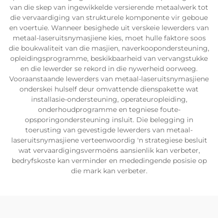
van die skep van ingewikkelde versierende metaalwerk tot
die vervaardiging van strukturele komponente vir geboue
en voertuie. Wanneer besighede uit verskeie lewerders van
metaal-laseruitsnymasjiene kies, moet hulle faktore soos
die boukwaliteit van die masjien, naverkoopondersteuning,
opleidingsprogramme, beskikbaarheid van vervangstukke
en die lewerder se rekord in die nywerheid oorweeg.
Vooraanstaande lewerders van metaal-laseruitsnymasjiene
onderskei hulself deur omvattende dienspakette wat
installasie-ondersteuning, operateuropleiding,
onderhoudprogramme en tegniese foute-
opsporingondersteuning insluit. Die belegging in
toerusting van gevestigde lewerders van metaal-
laseruitsnymasjiene verteenwoordig 'n strategiese besluit
wat vervaardigingsvermoëns aansienlik kan verbeter,
bedryfskoste kan verminder en mededingende posisie op
die mark kan verbeter.