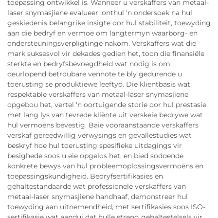
toepassing ontwikkel is. Wanneer u verskaffers van metaal-
laser snymasjiene evalueer, onthul 'n ondersoek na hul
geskiedenis belangrike insigte oor hul stabiliteit, toewyding
aan die bedryf en vermoë om langtermyn waarborg- en
ondersteuningsverpligtinge nakom. Verskaffers wat die
mark suksesvol vir dekades gedien het, toon die finansiële
sterkte en bedryfsbevoegdheid wat nodig is om
deurlopend betroubare vennote te bly gedurende u
toerusting se produktiewe leeftyd. Die kliëntbasis wat
respektable verskaffers van metaal-laser snymasjiene
opgebou het, vertel 'n oortuigende storie oor hul prestasie,
met lang lys van tevrede kliënte uit verskeie bedrywe wat
hul vermoëns bevestig. Baie vooraanstaande verskaffers
verskaf gereedwillig verwysings en gevallestudies wat
beskryf hoe hul toerusting spesifieke uitdagings vir
besighede soos u eie opgelos het, en bied sodoende
konkrete bewys van hul probleemoplossingsvermoëns en
toepassingskundigheid. Bedryfsertifikasies en
gehaltestandaarde wat professionele verskaffers van
metaal-laser snymasjiene handhaaf, demonstreer hul
toewyding aan uitnemendheid, met sertifikasies soos ISO-
sertifikasie wat aandui dat hulle streng gehaltestelsels vir