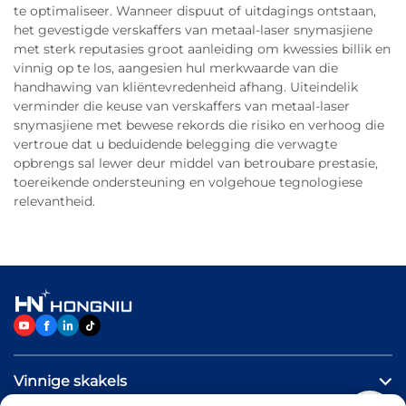
te optimaliseer. Wanneer dispuut of uitdagings ontstaan,
het gevestigde verskaffers van metaal-laser snymasjiene
met sterk reputasies groot aanleiding om kwessies billik en
vinnig op te los, aangesien hul merkwaarde van die
handhawing van kliëntevredenheid afhang. Uiteindelik
verminder die keuse van verskaffers van metaal-laser
snymasjiene met bewese rekords die risiko en verhoog die
vertroue dat u beduidende belegging die verwagte
opbrengs sal lewer deur middel van betroubare prestasie,
toereikende ondersteuning en volgehoue tegnologiese
relevantheid.
Vinnige skakels