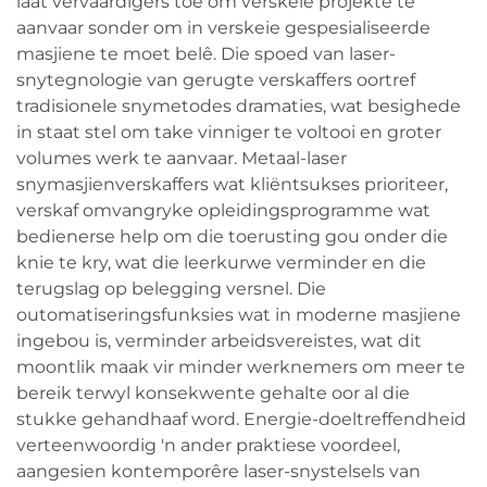
laat vervaardigers toe om verskeie projekte te
aanvaar sonder om in verskeie gespesialiseerde
masjiene te moet belê. Die spoed van laser-
snytegnologie van gerugte verskaffers oortref
tradisionele snymetodes dramaties, wat besighede
in staat stel om take vinniger te voltooi en groter
volumes werk te aanvaar. Metaal-laser
snymasjienverskaffers wat kliëntsukses prioriteer,
verskaf omvangryke opleidingsprogramme wat
bedienerse help om die toerusting gou onder die
knie te kry, wat die leerkurwe verminder en die
terugslag op belegging versnel. Die
outomatiseringsfunksies wat in moderne masjiene
ingebou is, verminder arbeidsvereistes, wat dit
moontlik maak vir minder werknemers om meer te
bereik terwyl konsekwente gehalte oor al die
stukke gehandhaaf word. Energie-doeltreffendheid
verteenwoordig 'n ander praktiese voordeel,
aangesien kontemporêre laser-snystelsels van