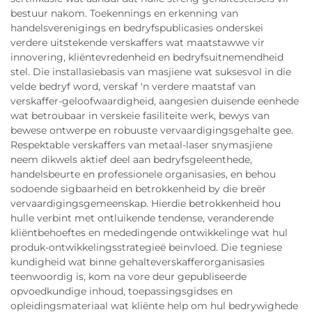
bestuur nakom. Toekennings en erkenning van
handelsverenigings en bedryfspublicasies onderskei
verdere uitstekende verskaffers wat maatstawwe vir
innovering, kliëntevredenheid en bedryfsuitnemendheid
stel. Die installasiebasis van masjiene wat suksesvol in die
velde bedryf word, verskaf 'n verdere maatstaf van
verskaffer-geloofwaardigheid, aangesien duisende eenhede
wat betroubaar in verskeie fasiliteite werk, bewys van
bewese ontwerpe en robuuste vervaardigingsgehalte gee.
Respektable verskaffers van metaal-laser snymasjiene
neem dikwels aktief deel aan bedryfsgeleenthede,
handelsbeurte en professionele organisasies, en behou
sodoende sigbaarheid en betrokkenheid by die breër
vervaardigingsgemeenskap. Hierdie betrokkenheid hou
hulle verbint met ontluikende tendense, veranderende
kliëntbehoeftes en mededingende ontwikkelinge wat hul
produk-ontwikkelingsstrategieë beïnvloed. Die tegniese
kundigheid wat binne gehalteverskafferorganisasies
teenwoordig is, kom na vore deur gepubliseerde
opvoedkundige inhoud, toepassingsgidses en
opleidingsmateriaal wat kliënte help om hul bedrywighede