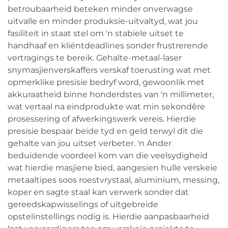
betroubaarheid beteken minder onverwagse
uitvalle en minder produksie-uitvaltyd, wat jou
fasiliteit in staat stel om 'n stabiele uitset te
handhaaf en kliëntdeadlines sonder frustrerende
vertragings te bereik. Gehalte-metaal-laser
snymasjienverskaffers verskaf toerusting wat met
opmerklike presisie bedryf word, gewoonlik met
akkuraatheid binne honderdstes van 'n millimeter,
wat vertaal na eindprodukte wat min sekondêre
prosessering of afwerkingswerk vereis. Hierdie
presisie bespaar beide tyd en geld terwyl dit die
gehalte van jou uitset verbeter. 'n Ander
beduidende voordeel kom van die veelsydigheid
wat hierdie masjiene bied, aangesien hulle verskeie
metaaltipes soos roestvrystaal, aluminium, messing,
koper en sagte staal kan verwerk sonder dat
gereedskapwisselings of uitgebreide
opstelinstellings nodig is. Hierdie aanpasbaarheid