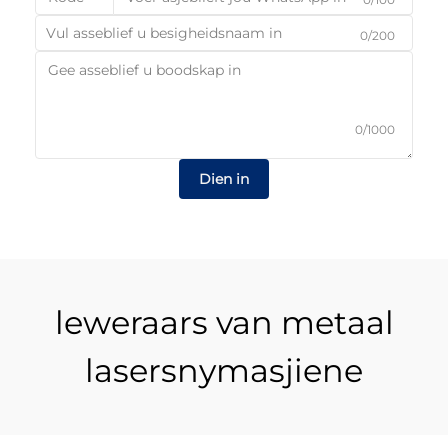
0/200
0/1000
Dien in
leweraars van metaal
lasersnymasjiene