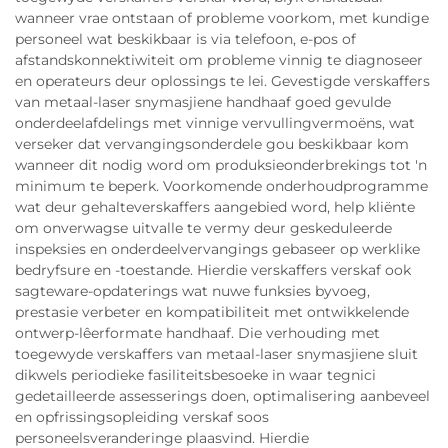
wanneer vrae ontstaan of probleme voorkom, met kundige
personeel wat beskikbaar is via telefoon, e-pos of
afstandskonnektiwiteit om probleme vinnig te diagnoseer
en operateurs deur oplossings te lei. Gevestigde verskaffers
van metaal-laser snymasjiene handhaaf goed gevulde
onderdeelafdelings met vinnige vervullingvermoëns, wat
verseker dat vervangingsonderdele gou beskikbaar kom
wanneer dit nodig word om produksieonderbrekings tot 'n
minimum te beperk. Voorkomende onderhoudprogramme
wat deur gehalteverskaffers aangebied word, help kliënte
om onverwagse uitvalle te vermy deur geskeduleerde
inspeksies en onderdeelvervangings gebaseer op werklike
bedryfsure en -toestande. Hierdie verskaffers verskaf ook
sagteware-opdaterings wat nuwe funksies byvoeg,
prestasie verbeter en kompatibiliteit met ontwikkelende
ontwerp-lêerformate handhaaf. Die verhouding met
toegewyde verskaffers van metaal-laser snymasjiene sluit
dikwels periodieke fasiliteitsbesoeke in waar tegnici
gedetailleerde assesserings doen, optimalisering aanbeveel
en opfrissingsopleiding verskaf soos
personeelsveranderinge plaasvind. Hierdie