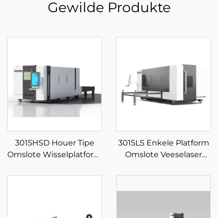
Gewilde Produkte
3015HSD Houer Tipe
3015LS Enkele Platform
Omslote Wisselplatform
Omslote Veeselaser
Veeselaser Snymasjien
Snymasjien