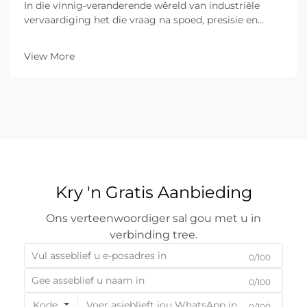
In die vinnig-veranderende wêreld van industriële
vervaardiging het die vraag na spoed, presisie en
koste-doeltreffendheid nog nooit hoër gewees nie. Vir
B2B-onderneemings wat betrek is by
View More
metaalvervaardiging, is die keuse van die regte
toerusting ’n grondslagbesluit vir die besigheid...
Kry 'n Gratis Aanbieding
Ons verteenwoordiger sal gou met u in
verbinding tree.
0/100
0/100
Kode
0/100