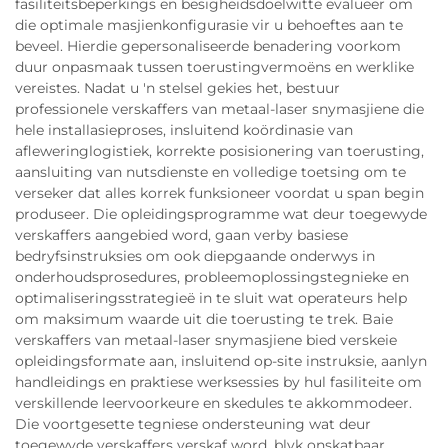
fasiliteitsbeperkings en besigheidsdoelwitte evalueer om
die optimale masjienkonfigurasie vir u behoeftes aan te
beveel. Hierdie gepersonaliseerde benadering voorkom
duur onpasmaak tussen toerustingvermoëns en werklike
vereistes. Nadat u 'n stelsel gekies het, bestuur
professionele verskaffers van metaal-laser snymasjiene die
hele installasieproses, insluitend koördinasie van
afleweringlogistiek, korrekte posisionering van toerusting,
aansluiting van nutsdienste en volledige toetsing om te
verseker dat alles korrek funksioneer voordat u span begin
produseer. Die opleidingsprogramme wat deur toegewyde
verskaffers aangebied word, gaan verby basiese
bedryfsinstruksies om ook diepgaande onderwys in
onderhoudsprosedures, probleemoplossingstegnieke en
optimaliseringsstrategieë in te sluit wat operateurs help
om maksimum waarde uit die toerusting te trek. Baie
verskaffers van metaal-laser snymasjiene bied verskeie
opleidingsformate aan, insluitend op-site instruksie, aanlyn
handleidings en praktiese werksessies by hul fasiliteite om
verskillende leervoorkeure en skedules te akkommodeer.
Die voortgesette tegniese ondersteuning wat deur
toegewyde verskaffers verskaf word, blyk onskatbaar