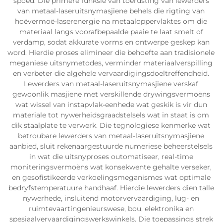
spoed. Die primêre funksie van toerusting van lewerders
van metaal-laseruitsnymasjiene behels die rigting van
hoëvermoë-laserenergie na metaaloppervlaktes om die
materiaal langs voorafbepaalde paaie te laat smelt of
verdamp, sodat akkurate vorms en ontwerpe geskep kan
word. Hierdie proses elimineer die behoefte aan tradisionele
meganiese uitsnymetodes, verminder materiaalverspilling
en verbeter die algehele vervaardigingsdoeltreffendheid.
Lewerders van metaal-laseruitsnymasjiene verskaf
gewoonlik masjiene met verskillende drywingsvermoëns
wat wissel van instapvlak-eenhede wat geskik is vir dun
materiale tot nywerheidsgraadstelsels wat in staat is om
dik staalplate te verwerk. Die tegnologiese kenmerke wat
betroubare lewerders van metaal-laseruitsnymasjiene
aanbied, sluit rekenaargestuurde numeriese beheerstelsels
in wat die uitsnyproses outomatiseer, real-time
moniteringsvermoëns wat konsekwente gehalte verseker,
en gesofistikeerde verkoelingsmeganismes wat optimale
bedryfstemperatuure handhaaf. Hierdie lewerders dien talle
nywerhede, insluitend motorvervaardiging, lug- en
ruimtevaartingenieurswese, bou, elektronika en
spesiaalvervaardigingswerkswinkels. Die toepassings strek