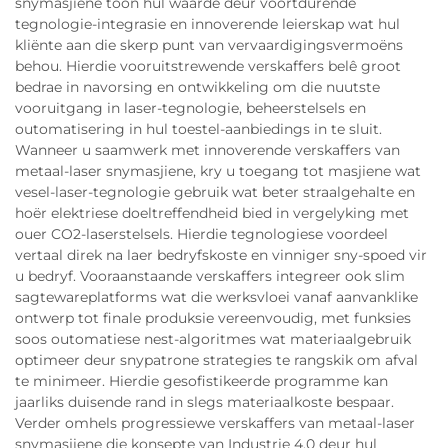
snymasjiene toon hul waarde deur voortdurende
tegnologie-integrasie en innoverende leierskap wat hul
kliënte aan die skerp punt van vervaardigingsvermoëns
behou. Hierdie vooruitstrewende verskaffers belê groot
bedrae in navorsing en ontwikkeling om die nuutste
vooruitgang in laser-tegnologie, beheerstelsels en
outomatisering in hul toestel-aanbiedings in te sluit.
Wanneer u saamwerk met innoverende verskaffers van
metaal-laser snymasjiene, kry u toegang tot masjiene wat
vesel-laser-tegnologie gebruik wat beter straalgehalte en
hoër elektriese doeltreffendheid bied in vergelyking met
ouer CO2-laserstelsels. Hierdie tegnologiese voordeel
vertaal direk na laer bedryfskoste en vinniger sny-spoed vir
u bedryf. Vooraanstaande verskaffers integreer ook slim
sagtewareplatforms wat die werksvloei vanaf aanvanklike
ontwerp tot finale produksie vereenvoudig, met funksies
soos outomatiese nest-algoritmes wat materiaalgebruik
optimeer deur snypatrone strategies te rangskik om afval
te minimeer. Hierdie gesofistikeerde programme kan
jaarliks duisende rand in slegs materiaalkoste bespaar.
Verder omhels progressiewe verskaffers van metaal-laser
snymasjiene die konsepte van Industrie 4.0 deur hul