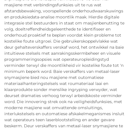
masjiene met verbindingsfunksies uit te rus wat
afstandsbewaking, voorspellende onderhoudwaarskuwings
en produksiedata-analise moontlik maak. Hierdie digitale
integrasie stel bestuurders in staat om masjienbenutting te
volg, doeltreffendheidsgeleenthede te identifiseer en
onderhoud proaktief te beplan voordat klein probleme tot
kostelike foute uitgroei. Die gebruikerskoppelvlakke wat
deur gehalteverskaffers verskaf word, het ontwikkel na baie
intuïtiewe stelsels met aanrakingsskermbeheer en visuele
programmeringsopsies wat operateuropleidingstyd
verminder terwyl die moontlikheid vir kostelike foute tot 'n
minimum beperk word. Baie verskaffers van metaal-laser
snymasjiene bied nou masjiene met outomatiese
materiaalhanteringstelsels wat roumateriaal laai en
klaarprodukte sonder menslike ingryping verwyder, wat
deurset dramaties verhoog terwyl arbeidskoste verminder
word. Die innovering strek ook na veiligheidsfunksies, met
moderne masjiene wat omvattende omsluitings,
interlukstelsels en outomatiese afskakelmeganismes insluit
wat operateurs teen laserblootstelling en ander gevare
beskerm. Deur verskaffers van metaal-laser snymasjiene te