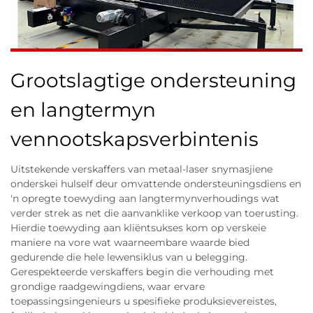
Grootslagtige ondersteuning
en langtermyn
vennootskapsverbintenis
Uitstekende verskaffers van metaal-laser snymasjiene
onderskei hulself deur omvattende ondersteuningsdiens en
'n opregte toewyding aan langtermynverhoudings wat
verder strek as net die aanvanklike verkoop van toerusting.
Hierdie toewyding aan kliëntsukses kom op verskeie
maniere na vore wat waarneembare waarde bied
gedurende die hele lewensiklus van u belegging.
Gerespekteerde verskaffers begin die verhouding met
grondige raadgewingdiens, waar ervare
toepassingsingenieurs u spesifieke produksievereistes,