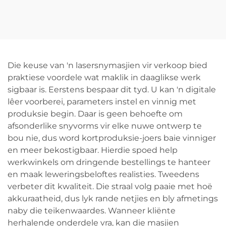
Buisknipmasjien
Die keuse van 'n lasersnymasjien vir verkoop bied
praktiese voordele wat maklik in daaglikse werk
sigbaar is. Eerstens bespaar dit tyd. U kan 'n digitale
lêer voorberei, parameters instel en vinnig met
produksie begin. Daar is geen behoefte om
afsonderlike snyvorms vir elke nuwe ontwerp te
bou nie, dus word kortproduksie-joers baie vinniger
en meer bekostigbaar. Hierdie spoed help
werkwinkels om dringende bestellings te hanteer
en maak leweringsbeloftes realisties. Tweedens
verbeter dit kwaliteit. Die straal volg paaie met hoë
akkuraatheid, dus lyk rande netjies en bly afmetings
naby die teikenwaardes. Wanneer kliënte
herhalende onderdele vra, kan die masjien