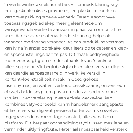
‘n werkswinkel akrielsuurletters vir binneskildering sny,
houtgeskenkboksies gravureer, leerplakkette merk en
kartonverpakkingproewe verwerk. Daardie soort wye
toepassingsgebied skep meer geleenthede om
winsgewende werke te aanvaar in plaas van om dit af te
keer. Aanpasbare materiaalondersteuning help ook
wanneer markvraag verander. As een produkklas vertraag,
kan jy na ‘n ander oorskakel deur lêers op te dateer en krag-
en spoedinstellings aan te pas. Dit maak bedrywighede
meer veerkragtig en minder afhanklik van ‘n enkele
kliëntsegment. Vir beginbesighede en klein vervaardigers
kan daardie aanpasbaarheid ‘n werklike verskil in
kontantvloei-stabiliteit maak. ‘n Goed gekose
lasersnymasjien wat vir verkoop beskikbaar is, ondersteun
dikwels beide snyp- en gravuremodusse, sodat spanne
struktuur en versiering in een enkele werksvloei kan
kombineer. Byvoorbeeld, kan ‘n handelsmerk aangepaste
etikette vervaardig wat presiese buitenvorms sowel as
ingegraveerde name of logo’s insluit, alles vanaf een
platform. Dit bespaar oorhandigingstyd tussen masjiene en
verminder uitlyningfoute. Materiaalanpasbaarheid versterk