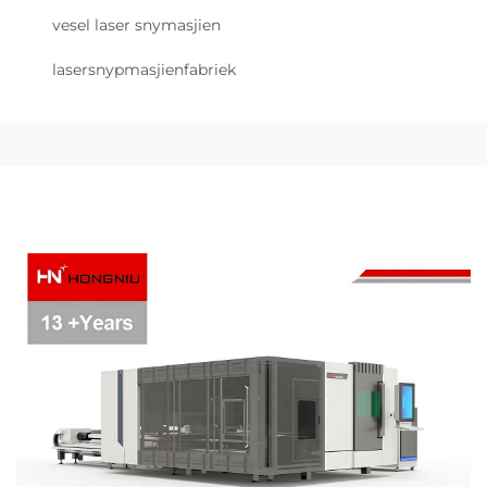
vesel laser snymasjien
lasersnypmasjienfabriek