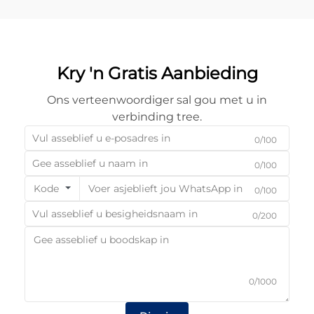
Kry 'n Gratis Aanbieding
Ons verteenwoordiger sal gou met u in
verbinding tree.
0/100
0/100
Kode
0/100
0/200
0/1000