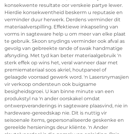
konsekwente resultate oor verskeie partye lewer.
Hierdie konsekwentheid beskerm u reputasie en
verminder duur herwerk. Derdens verminder dit
materiaalverspilling. Effektiewe inkapseling van
vorms in sagteware help u om meer van elke plaat
te gebruik. Skoon snydings verminder ook afval as
gevolg van gebreekte rande of swak handmatige
afsnyding. Met tyd kan beter materiaalgebruik 'n
sterk effek op wins het, veral wanneer daar met
premiemateriaal soos akriel, houtpaneel of
gelaagde voorraad gewerk word. 'n Lasersnymasjien
vir verkoop ondersteun ook buigsame
besigheidsgroei. U kan binne minute van een
produkstyl na 'n ander oorskakel omdat
ontwerpveranderings in sagteware plaasvind, nie in
hardeware-gereedskap nie. Dit is nuttig vir
seisoenale items, gepersonaliseerde geskenke en
gereelde hersienings deur kliënte. 'n Ander