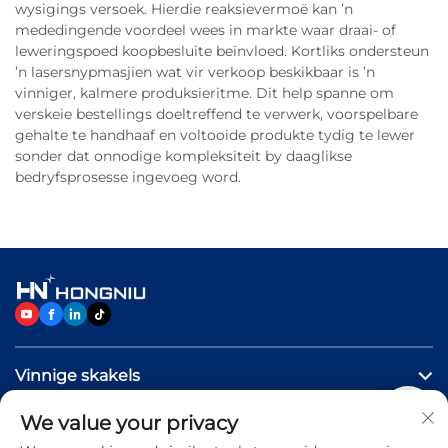
wysigings versoek. Hierdie reaksievermoë kan ’n
mededingende voordeel wees in markte waar draai- of
leweringspoed koopbesluite beïnvloed. Kortliks ondersteun
’n lasersnypmasjien wat vir verkoop beskikbaar is ’n
vinniger, kalmere produksieritme. Dit help spanne om
verskeie bestellings doeltreffend te verwerk, voorspelbare
gehalte te handhaaf en voltooide produkte tydig te lewer
sonder dat onnodige kompleksiteit by daaglikse
bedryfsprosesse ingevoeg word.
Vinnige skakels
We value your privacy
PRODUKTE