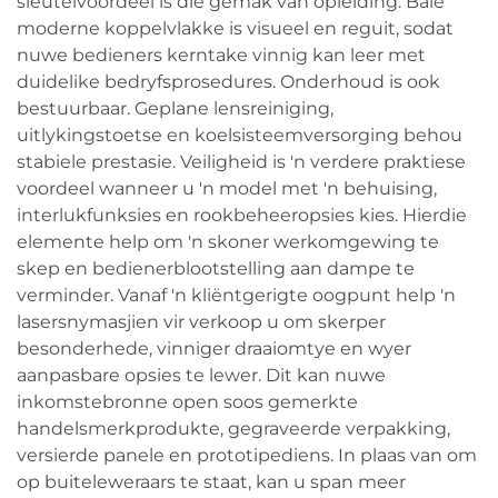
sleutelvoordeel is die gemak van opleiding. Baie
moderne koppelvlakke is visueel en reguit, sodat
nuwe bedieners kerntake vinnig kan leer met
duidelike bedryfsprosedures. Onderhoud is ook
bestuurbaar. Geplane lensreiniging,
uitlykingstoetse en koelsisteemversorging behou
stabiele prestasie. Veiligheid is 'n verdere praktiese
voordeel wanneer u 'n model met 'n behuising,
interlukfunksies en rookbeheeropsies kies. Hierdie
elemente help om 'n skoner werkomgewing te
skep en bedienerblootstelling aan dampe te
verminder. Vanaf 'n kliëntgerigte oogpunt help 'n
lasersnymasjien vir verkoop u om skerper
besonderhede, vinniger draaiomtye en wyer
aanpasbare opsies te lewer. Dit kan nuwe
inkomstebronne open soos gemerkte
handelsmerkprodukte, gegraveerde verpakking,
versierde panele en prototipediens. In plaas van om
op buiteleweraars te staat, kan u span meer