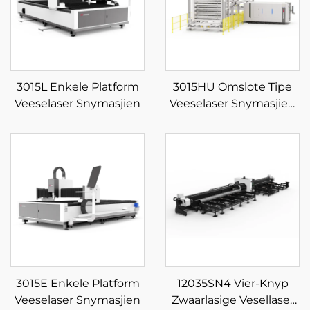
3015L Enkele Platform
3015HU Omslote Tipe
Veeselaser Snymasjien
Veeselaser Snymasjien
met Outomatiese Laai-
en Aflaai
Materiaalberging
3015E Enkele Platform
12035SN4 Vier-Knyp
Veeselaser Snymasjien
Zwaarlasige Vesellaser