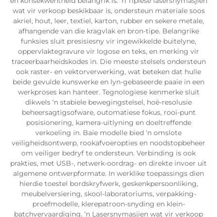
en konsekwentheid belangrik is. ‘n Tipiese lasersnymasjien
wat vir verkoop beskikbaar is, ondersteun materiale soos
akriel, hout, leer, textiel, karton, rubber en sekere metale,
afhangende van die kragvlak en bron-tipe. Belangrike
funksies sluit presisiesny vir ingewikkelde buitelyne,
oppervlaktegravure vir logose en teks, en merking vir
traceerbaarheidskodes in. Die meeste stelsels ondersteun
ook raster- en vektorverwerking, wat beteken dat hulle
beide gevulde kunswerke en lyn-gebaseerde paaie in een
werkproses kan hanteer. Tegnologiese kenmerke sluit
dikwels ‘n stabiele bewegingstelsel, hoë-resolusie
beheersagtigsofware, outomatiese fokus, rooi-punt
posisionering, kamera-uitlyning en doeltreffende
verkoeling in. Baie modelle bied ‘n omslote
veiligheidsontwerp, rookafvoeropties en noodstopbeheer
om veiliger bedryf te ondersteun. Verbinding is ook
prakties, met USB-, netwerk-oordrag- en direkte invoer uit
algemene ontwerpformate. In werklike toepassings dien
hierdie toestel bordskryfwerk, geskenkpersoonliking,
meubelversiering, skool-laboratoriums, verpakking-
proefmodelle, klerepatroon-snyding en klein-
batchvervaardiging. ‘n Lasersnymasjien wat vir verkoop