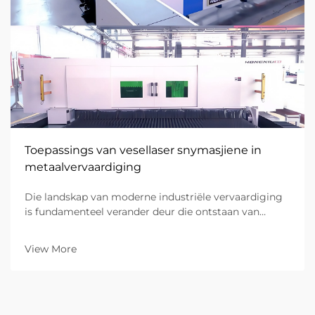
Toepassings van vesellaser snymasjiene in
metaalvervaardiging
Die landskap van moderne industriële vervaardiging
is fundamenteel verander deur die ontstaan van
veseltegnologie. In die gebied van metaalbewerking
staan die vesellaser-snymasjien as die hoogtepunt
View More
van doeltreffendheid, presisie en veelsydigheid. In
teenstelling met...