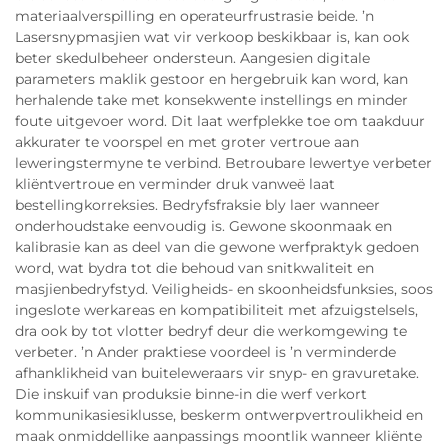
materiaalverspilling en operateurfrustrasie beide. ’n
Lasersnypmasjien wat vir verkoop beskikbaar is, kan ook
beter skedulbeheer ondersteun. Aangesien digitale
parameters maklik gestoor en hergebruik kan word, kan
herhalende take met konsekwente instellings en minder
foute uitgevoer word. Dit laat werfplekke toe om taakduur
akkurater te voorspel en met groter vertroue aan
leweringstermyne te verbind. Betroubare lewertye verbeter
kliëntvertroue en verminder druk vanweë laat
bestellingkorreksies. Bedryfsfraksie bly laer wanneer
onderhoudstake eenvoudig is. Gewone skoonmaak en
kalibrasie kan as deel van die gewone werfpraktyk gedoen
word, wat bydra tot die behoud van snitkwaliteit en
masjienbedryfstyd. Veiligheids- en skoonheidsfunksies, soos
ingeslote werkareas en kompatibiliteit met afzuigstelsels,
dra ook by tot vlotter bedryf deur die werkomgewing te
verbeter. ’n Ander praktiese voordeel is ’n verminderde
afhanklikheid van buiteleweraars vir snyp- en gravuretake.
Die inskuif van produksie binne-in die werf verkort
kommunikasiesiklusse, beskerm ontwerpvertroulikheid en
maak onmiddellike aanpassings moontlik wanneer kliënte