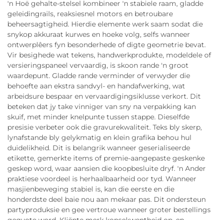
'n Hoë gehalte-stelsel kombineer 'n stabiele raam, gladde
geleidingrails, reaksiesnel motors en betroubare
beheersagtigheid. Hierdie elemente werk saam sodat die
snykop akkuraat kurwes en hoeke volg, selfs wanneer
ontwerplêers fyn besonderhede of digte geometrie bevat.
Vir besighede wat tekens, handwerkprodukte, modeldele of
versieringspaneel vervaardig, is skoon rande 'n groot
waardepunt. Gladde rande verminder of verwyder die
behoefte aan ekstra sandvyl- en handafwerking, wat
arbeidsure bespaar en vervaardigingsiklusse verkort. Dit
beteken dat jy take vinniger van sny na verpakking kan
skuif, met minder knelpunte tussen stappe. Dieselfde
presisie verbeter ook die gravurekwaliteit. Teks bly skerp,
lynafstande bly gelykmatig en klein grafika behou hul
duidelikheid. Dit is belangrik wanneer geserialiseerde
etikette, gemerkte items of premie-aangepaste geskenke
geskep word, waar aansien die koopbesluite dryf. 'n Ander
praktiese voordeel is herhaalbaarheid oor tyd. Wanneer
masjienbeweging stabiel is, kan die eerste en die
honderdste deel baie nou aan mekaar pas. Dit ondersteun
partyproduksie en gee vertroue wanneer groter bestellings