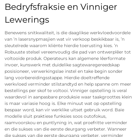
Bedryfsfraksie en Vinniger
Lewerings
Benewens snitkwaliteit, is die daaglikse werkvloedvoordele
van ’n lasersnypmasjien wat vir verkoop beskikbaar is, ’n
sleutelrede waarom kliënte hierdie toerusting kies. ’n
Robuuste stelsel vereenvoudig die pad van ontwerplêer tot
voltooide produk. Operateurs kan algemene lêerformate
invoer, kunswerk met duidelike sagtewaregereedskap
posisioneer, verwerkingslae instel en take begin sonder
lang voorbereidingsstappe. Hierdie doeltreffende
werkvloed verminder stilstandtyd en help spanne om meer
bestellings per skof te voltooi. Vinniger opstelling is veral
waardevol in aanpasbare produksie waar taakgroottes klein
is maar variasie hoog is. Elke minuut wat op opstelling
bespaar word, kan vir werklike uitset gebruik word. Baie
modelle sluit praktiese funksies soos outofokus,
raamvoorskou en puntlyning in, wat proefritte verminder
en die sukses van die eerste deurgang verbeter. Wanneer
die sukses van die eerste deurgang verbeter, verminder