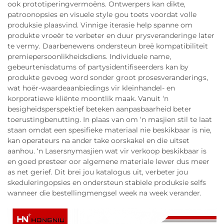
ook prototiperingvermoëns. Ontwerpers kan dikte,
patroonopsies en visuele style gou toets voordat volle
produksie plaasvind. Vinnige iterasie help spanne om
produkte vroeër te verbeter en duur prysveranderinge later
te vermy. Daarbenewens ondersteun breë kompatibiliteit
premiepersoonlikheidsdiens. Individuele name,
gebeurtenisdatums of partysidentifiseerders kan by
produkte gevoeg word sonder groot prosesveranderings,
wat hoër-waardeaanbiedings vir kleinhandel- en
korporatiewe kliënte moontlik maak. Vanuit ‘n
besigheidsperspektief beteken aanpasbaarheid beter
toerustingbenutting. In plaas van om ‘n masjien stil te laat
staan omdat een spesifieke materiaal nie beskikbaar is nie,
kan operateurs na ander take oorskakel en die uitset
aanhou. ‘n Lasersnymasjien wat vir verkoop beskikbaar is
en goed presteer oor algemene materiale lewer dus meer
as net gerief. Dit brei jou katalogus uit, verbeter jou
skeduleringopsies en ondersteun stabiele produksie selfs
wanneer die bestellingmengsel week na week verander.