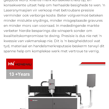
gequote word. Kliënte merk konsekwentheid op, en
konsekwente uitset help om herhaalde besighede te wen. 'n
Lasersnymasjien vir verkoop met betroubare presisie
verminder ook verborge koste. Beter volgvermoë beteken
minder mislukte snydings, minder misgeplaasde gravures
en minder mors van voorraad. In mededingende markte
verbeter hierdie besparings die winsperk sonder om
kwaliteitskompromisse te dwing. Presisie is dus nie net 'n
kwessie van vakmanskap nie. Dit is 'n besigheidstool wat
tyd, materiaal en handelsmerkreputasie beskerm terwyl dit
spanne help om komplekse werk met vertroue te verrig.