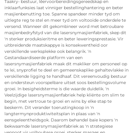
Taakry- bestuur, lêervoorbereidingsgereedskap en
inklaarfunksies laat vinniger bestellinghantering en beter
masjienbenutting toe. Spanne spandeer minder tyd om
uitlegte reg te stel en meer tyd om voltooide onderdele te
versend. Wanneer dit gekombineer word met betroubare
masjienbedryfstyd van die lasersnymasjienfabriek, skep dit
'n sterker produksieritme en beter leweringsprestasie. Vir
uitbreidende maatskappye is konsekwentheid oor
verskillende werksplekke ook belangrik. 'n
Gestandaardiseerde platform van een
lasersnymasjienfabriek maak dit makliker om personeel op
te lei, snyprofiel te deel en gemeenskaplike gehaltevlakke in
verskillende ligging te handhaaf. Dit vereenvoudig bestuur
en ondersteun voorspelbare uitset soos bestellingsvolume
groei. In besigheidsterme is die waarde duidelik. 'n
Veelzijdige lasersnymasjienfabriek help kliënte om slim te
begin, met vertroue te groei en wins by elke stap te
beskerm. Dit verander toerustingkoop in 'n
langtermynproduktiwiteitsplan in plaas van 'n
eensgeleentheidsgok. Daarom behandel baie kopers 'n
bekwaamde lasersnymasjienfabriek as 'n strategiese
vennoot vir volhoubare groei, sterker marges en