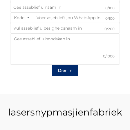
0/100
Kode
0/100
0/200
0/1000
Dien in
lasersnypmasjienfabriek