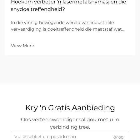
Hoekom verbeter 'n lasermetalsnymasjien die
snydoeltreffendheid?
In die vinnig bewegende wêreld van industriële
vervaardiging is doeltreffendheid die maatstaf wat
winsgewendheid bepaal. Vir B2B-
vasleggingsondernemings het die oorgang van
View More
tradisionele meganiese snyding na gevorderde
lasersnymasjiene bewys dat dit die mees...
Kry 'n Gratis Aanbieding
Ons verteenwoordiger sal gou met u in
verbinding tree.
0/100