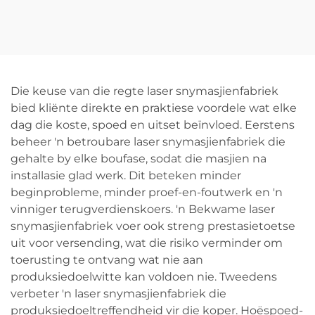
met Semi-outomatiese
Laser Buissnyer
Laai
Die keuse van die regte laser snymasjienfabriek
bied kliënte direkte en praktiese voordele wat elke
dag die koste, spoed en uitset beïnvloed. Eerstens
beheer 'n betroubare laser snymasjienfabriek die
gehalte by elke boufase, sodat die masjien na
installasie glad werk. Dit beteken minder
beginprobleme, minder proef-en-foutwerk en 'n
vinniger terugverdienskoers. 'n Bekwame laser
snymasjienfabriek voer ook streng prestasietoetse
uit voor versending, wat die risiko verminder om
toerusting te ontvang wat nie aan
produksiedoelwitte kan voldoen nie. Tweedens
verbeter 'n laser snymasjienfabriek die
produksiedoeltreffendheid vir die koper. Hoëspoed-