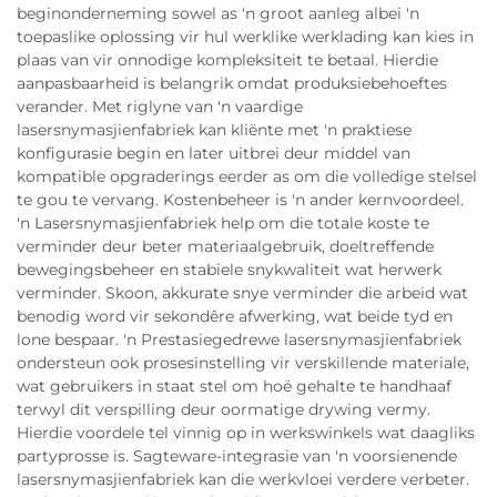
beginonderneming sowel as 'n groot aanleg albei 'n
toepaslike oplossing vir hul werklike werklading kan kies in
plaas van vir onnodige kompleksiteit te betaal. Hierdie
aanpasbaarheid is belangrik omdat produksiebehoeftes
verander. Met riglyne van 'n vaardige
lasersnymasjienfabriek kan kliënte met 'n praktiese
konfigurasie begin en later uitbrei deur middel van
kompatible opgraderings eerder as om die volledige stelsel
te gou te vervang. Kostenbeheer is 'n ander kernvoordeel.
'n Lasersnymasjienfabriek help om die totale koste te
verminder deur beter materiaalgebruik, doeltreffende
bewegingsbeheer en stabiele snykwaliteit wat herwerk
verminder. Skoon, akkurate snye verminder die arbeid wat
benodig word vir sekondêre afwerking, wat beide tyd en
lone bespaar. 'n Prestasiegedrewe lasersnymasjienfabriek
ondersteun ook prosesinstelling vir verskillende materiale,
wat gebruikers in staat stel om hoë gehalte te handhaaf
terwyl dit verspilling deur oormatige drywing vermy.
Hierdie voordele tel vinnig op in werkswinkels wat daagliks
partyprosse is. Sagteware-integrasie van 'n voorsienende
lasersnymasjienfabriek kan die werkvloei verdere verbeter.