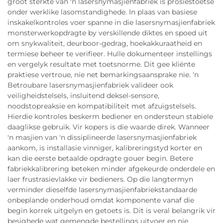
groot sterkte van 'n lasersnymasjienfabriek is prosiestoetse
onder werklike lasomstandighede. In plaas van basiese
inskakelkontroles voer spanne in die lasersnymasjienfabriek
monsterwerkopdragte by verskillende diktes en spoed uit
om snykwaliteit, deurboor-gedrag, hoekakkuraatheid en
termiese beheer te verifieer. Hulle dokumenteer instellings
en vergelyk resultate met toetsnorme. Dit gee kliënte
praktiese vertroue, nie net bemarkingsaansprake nie. 'n
Betroubare lasersnymasjienfabriek valideer ook
veiligheidstelsels, insluitend deksel-sensore,
noodstopreaksie en kompatibiliteit met afzuigstelsels.
Hierdie kontroles beskerm bediener en ondersteun stabiele
daaglikse gebruik. Vir kopers is die waarde direk. Wanneer
'n masjien van 'n dissiplineerde lasersnymasjienfabriek
aankom, is installasie vinniger, kalibreringstyd korter en
kan die eerste betaalde opdragte gouer begin. Betere
fabriekkalibrering beteken minder afgekeurde onderdele en
laer frustrasievlakke vir bedieners. Op die langtermyn
verminder dieselfde lasersnymasjienfabriekstandaarde
onbeplande onderhoud omdat komponente vanaf die
begin korrek uitgelyn en getoets is. Dit is veral belangrik vir
besighede wat gemengde bestellings uitvoer en nie