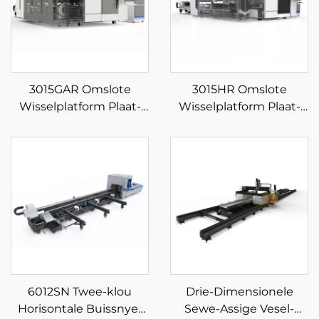
3015GAR Omslote
3015HR Omslote
Wisselplatform Plaat-
Wisselplatform Plaat-
en Pypgeïntegreerde
en Pypgeïntegreerde
Veeselaser Snymasjien
Veeselaser Snymasjien
6012SN Twee-klou
Drie-Dimensionele
Horisontale Buissnyer
Sewe-Assige Vesel-