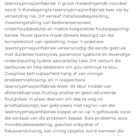
lasersnypmasjienfabriek ‘n groot mededingende voordeel
word. ‘n Kundegerigte lasersnypmasjienfabriek keer nie by
versending nie. Dit verskaf installasiebegeleiding,
inwerkingstelling van bedienerpersoneel,
onderhoudskedules en maklik-toeganklike fouteopsporing-
kanale. Nuwe spanne maak dikwels besorgd oor die
kompleksiteit van opstelling, maar ‘n praktiese
lasersnypmasjienfabriek vereenvoudig die eerste gebruik
met duidelike toetslysies, parameter-sjablone en lewendige
ondersteuning tydens aanvanklike take. Dit verkort die
leerkurwe en help bedieners om gou vertroue te bou.
Daaglikse betroubaarheid hang af van vinnige
probleemoplossing, en ‘n reageerbare
lasersnypmasjienfabriek lewer dit deur middel van
afstanddiagnose, foutlog-analise en gestruktureerde
foutgidses. In plaas daarvan om dae te wag vir
proefoplossings, kan gebruikers met tegnici van die
lasersnypmasjienfabriek koppel en so op ‘n gefokusde wyse
die oorsaak van die probleem bepaal. Baie probleme, soos
mondstukbesoedeling, gasvloei-onbydrae of
fokusverskuiwing, kan vinnig opgelos word wanneer die