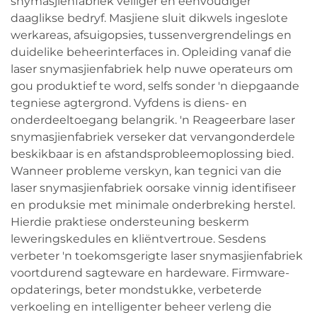
snymasjienfabriek veiliger en eenvoudiger
daaglikse bedryf. Masjiene sluit dikwels ingeslote
werkareas, afsuigopsies, tussenvergrendelings en
duidelike beheerinterfaces in. Opleiding vanaf die
laser snymasjienfabriek help nuwe operateurs om
gou produktief te word, selfs sonder 'n diepgaande
tegniese agtergrond. Vyfdens is diens- en
onderdeeltoegang belangrik. 'n Reageerbare laser
snymasjienfabriek verseker dat vervangonderdele
beskikbaar is en afstandsprobleemoplossing bied.
Wanneer probleme verskyn, kan tegnici van die
laser snymasjienfabriek oorsake vinnig identifiseer
en produksie met minimale onderbreking herstel.
Hierdie praktiese ondersteuning beskerm
leweringskedules en kliëntvertroue. Sesdens
verbeter 'n toekomsgerigte laser snymasjienfabriek
voortdurend sagteware en hardeware. Firmware-
opdaterings, beter mondstukke, verbeterde
verkoeling en intelligenter beheer verleng die