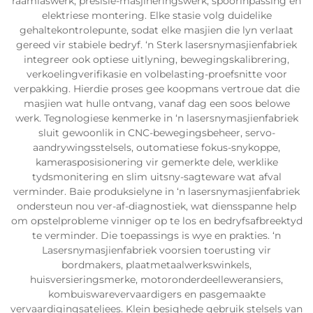
raamlaswerk, presisie-masjineringswerk, spoorinpassing en
elektriese montering. Elke stasie volg duidelike
gehaltekontrolepunte, sodat elke masjien die lyn verlaat
gereed vir stabiele bedryf. ‘n Sterk lasersnymasjienfabriek
integreer ook optiese uitlyning, bewegingskalibrering,
verkoelingverifikasie en volbelasting-proefsnitte voor
verpakking. Hierdie proses gee koopmans vertroue dat die
masjien wat hulle ontvang, vanaf dag een soos belowe
werk. Tegnologiese kenmerke in ‘n lasersnymasjienfabriek
sluit gewoonlik in CNC-bewegingsbeheer, servo-
aandrywingsstelsels, outomatiese fokus-snykoppe,
kamerasposisionering vir gemerkte dele, werklike
tydsmonitering en slim uitsny-sagteware wat afval
verminder. Baie produksielyne in ‘n lasersnymasjienfabriek
ondersteun nou ver-af-diagnostiek, wat diensspanne help
om opstelprobleme vinniger op te los en bedryfsafbreektyd
te verminder. Die toepassings is wye en prakties. ‘n
Lasersnymasjienfabriek voorsien toerusting vir
bordmakers, plaatmetaalwerkswinkels,
huisversieringsmerke, motoronderdeelleweransiers,
kombuiswarevervaardigers en pasgemaakte
vervaardigingsateljees. Klein besighede gebruik stelsels van