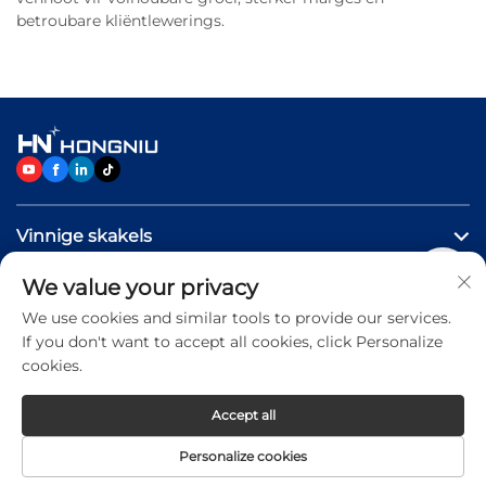
betroubare kliëntlewerings.
Vinnige skakels
We value your privacy
PRODUKTE
We use cookies and similar tools to provide our services.
If you don't want to accept all cookies, click Personalize
Neem Vrylik Kontak Met Ons Op
cookies.
Accept all
Copyright © 2026 Jinan Hongniu Machinery Equipment
Personalize cookies
Co.,Ltd. All rights reserved -
Privacy Policy