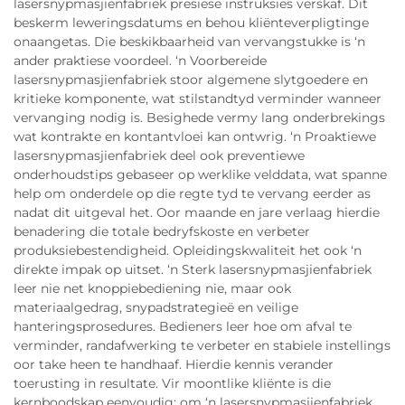
lasersnypmasjienfabriek presiese instruksies verskaf. Dit
beskerm leweringsdatums en behou kliënteverpligtinge
onaangetas. Die beskikbaarheid van vervangstukke is ‘n
ander praktiese voordeel. ‘n Voorbereide
lasersnypmasjienfabriek stoor algemene slytgoedere en
kritieke komponente, wat stilstandtyd verminder wanneer
vervanging nodig is. Besighede vermy lang onderbrekings
wat kontrakte en kontantvloei kan ontwrig. ‘n Proaktiewe
lasersnypmasjienfabriek deel ook preventiewe
onderhoudstips gebaseer op werklike velddata, wat spanne
help om onderdele op die regte tyd te vervang eerder as
nadat dit uitgeval het. Oor maande en jare verlaag hierdie
benadering die totale bedryfskoste en verbeter
produksiebestendigheid. Opleidingskwaliteit het ook ‘n
direkte impak op uitset. ‘n Sterk lasersnypmasjienfabriek
leer nie net knoppiebediening nie, maar ook
materiaalgedrag, snypadstrategieë en veilige
hanteringsprosedures. Bedieners leer hoe om afval te
verminder, randafwerking te verbeter en stabiele instellings
oor take heen te handhaaf. Hierdie kennis verander
toerusting in resultate. Vir moontlike kliënte is die
kernboodskap eenvoudig: om ‘n lasersnypmasjienfabriek