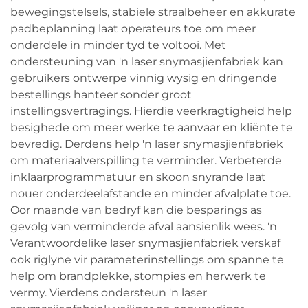
bewegingstelsels, stabiele straalbeheer en akkurate
padbeplanning laat operateurs toe om meer
onderdele in minder tyd te voltooi. Met
ondersteuning van 'n laser snymasjienfabriek kan
gebruikers ontwerpe vinnig wysig en dringende
bestellings hanteer sonder groot
instellingsvertragings. Hierdie veerkragtigheid help
besighede om meer werke te aanvaar en kliënte te
bevredig. Derdens help 'n laser snymasjienfabriek
om materiaalverspilling te verminder. Verbeterde
inklaarprogrammatuur en skoon snyrande laat
nouer onderdeelafstande en minder afvalplate toe.
Oor maande van bedryf kan die besparings as
gevolg van verminderde afval aansienlik wees. 'n
Verantwoordelike laser snymasjienfabriek verskaf
ook riglyne vir parameterinstellings om spanne te
help om brandplekke, stompies en herwerk te
vermy. Vierdens ondersteun 'n laser