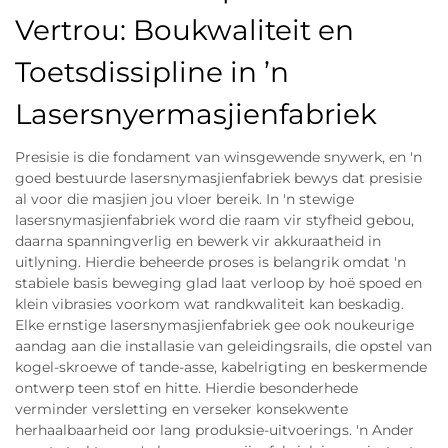
Vertrou: Boukwaliteit en
Toetsdissipline in ’n
Lasersnyermasjienfabriek
Presisie is die fondament van winsgewende snywerk, en 'n
goed bestuurde lasersnymasjienfabriek bewys dat presisie
al voor die masjien jou vloer bereik. In 'n stewige
lasersnymasjienfabriek word die raam vir styfheid gebou,
daarna spanningverlig en bewerk vir akkuraatheid in
uitlyning. Hierdie beheerde proses is belangrik omdat 'n
stabiele basis beweging glad laat verloop by hoë spoed en
klein vibrasies voorkom wat randkwaliteit kan beskadig.
Elke ernstige lasersnymasjienfabriek gee ook noukeurige
aandag aan die installasie van geleidingsrails, die opstel van
kogel-skroewe of tande-asse, kabelrigting en beskermende
ontwerp teen stof en hitte. Hierdie besonderhede
verminder versletting en verseker konsekwente
herhaalbaarheid oor lang produksie-uitvoerings. 'n Ander