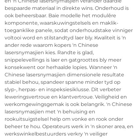
en 'n Chinese lasersnymasjien verander daardie
bespaarde materiaal in direkte wins. Onderhoud is
ook beheersbaar. Baie modelle het modulêre
komponente, waarskuwingstelsels en maklik-
toeganklike panele, sodat onderhoudstake vinniger
voltooi word en stilstandtyd laer bly. Kwaliteit is 'n
ander rede waarom kopers 'n Chinese
lasersnymasjien kies. Randte is glad,
snippelevellings is laer en gatgroottes bly meer
konsekwent oor herhaalde lopies. Wanneer 'n
Chinese lasersnymasjien dimensionele resultate
stabiel behou, spandeer spanne minder tyd op
slyp-, herpas- en inspeksiesiklusse. Dit verbeter
leweringsvertroue en klantvertroue. Veiligheid en
werkomgewingsgemak is ook belangrik. 'n Chinese
lasersnymasjien met 'n behuising en
rookuitsuigstelsel help om vonke en rook onder
beheer te hou. Operateurs werk in 'n skoner area, en
werkswinkelbestuurders verkry 'n veiliger