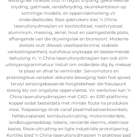
Belangrike funksies sluit in reguit snyding, gekurweerde
snyding, gatmaak, randafsnyding, skuinskantsteun op
sommige modelle, en oppervlakmerking vir
onderdeelkodes. Baie gebruikers kies ‘n China-
laseruitsnydmasjien vir koolstofstaal, roestvrystaal,
aluminium, messing, akriel, hout en saamgestelde plate,
afhangende van die drywingvlak en bronsoort. Moderne
stelsels sluit dikwels vesellaserbronne, stabiele
verkoelingsenheid, outofokus-snykoppe en beskermende
behuising in. ‘n China-laseruitsnydmasjien kan ook slim
uitsnyprogrammatuur insluit om onderdele dig by mekaar
te plaas en afval te verminder. Servomotors en
presisiegleue verseker akkurate beweging teen hoë spoed,
terwyl sensorgebaseerde hoogtebeheer die fokuspunt
stewig bly oor ongelyke oppervlaktes. Vir werkvloei kan ‘n
China-laseruitsnydmasjien met CAD- en ERP-platforms
koppel sodat besteldata met minder foute na produksie
vloei. Toepassings strek vanaf plaatmetaalwerkswinkels,
hefdeurepaneel, kombuisuitrusting, motoronderdele,
landbougereedskap, tekens, versierde skerms, elektriese
kasies, fiksie-uitrusting en ligte industriële prototipering.
Kortliks bied ‘n China-laseruitsnydmasjien ‘n praktiese pad