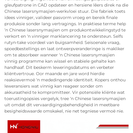
gleufpatrone in CAD opdateer en hersiene lêers direk na die
Chinese lasersnymasjien-werkvloei stuur. Die fabriek toets
idees vinniger, valideer pasvorm vroeg en bereik finale
produksie sonder lang vertragings. In praktiese terme help
‘n Chinese lasersnymasjien om produkontwikkelingstyd te
verkort en ‘n vinniger marklancering te ondersteun. Selfs
rutyn-take voordeel van buigsamheid. Seisoenale vraag,
spoedbestellings en laat ontwerpveranderinge is makliker
om te absorbeer wanneer ‘n Chinese lasersnymasjien
vinnig programme kan wissel en stabiele gehalte kan
handhaaf. Dit beskerm leweringsdatums en verbeter
kliëntvertroue. Oor maande en jare word hierdie
reaksievermoë ‘n mededingende identiteit. Kopers onthou
leweransiers wat vinnig kan reageer sonder om
akkuraatheid te kompromitteer. Vir potensiële kliënte wat
toerustingopsies vergelyk, tree ‘n Chinese lasersnymasjien
uit omdat dit vervaardigingsbehendigheid in meetbare
besigheidswaarde omskakel, nie net tegniese vermoë nie.