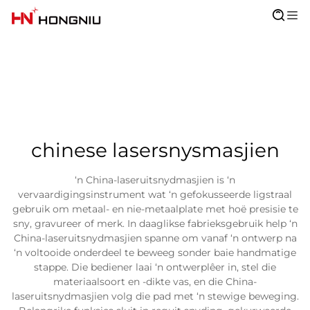
chinese lasersnysmasjien
‘n China-laseruitsnydmasjien is ‘n
vervaardigingsinstrument wat ‘n gefokusseerde ligstraal
gebruik om metaal- en nie-metaalplate met hoë presisie te
sny, gravureer of merk. In daaglikse fabrieksgebruik help ‘n
China-laseruitsnydmasjien spanne om vanaf ‘n ontwerp na
‘n voltooide onderdeel te beweeg sonder baie handmatige
stappe. Die bediener laai ‘n ontwerplêer in, stel die
materiaalsoort en -dikte vas, en die China-
laseruitsnydmasjien volg die pad met ‘n stewige beweging.