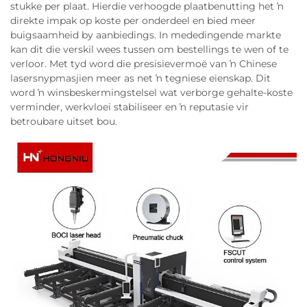
stukke per plaat. Hierdie verhoogde plaatbenutting het ŉ
direkte impak op koste per onderdeel en bied meer
buigsaamheid by aanbiedings. In mededingende markte
kan dit die verskil wees tussen om bestellings te wen of te
verloor. Met tyd word die presisievermoë van ŉ Chinese
lasersnypmasjien meer as net ŉ tegniese eienskap. Dit
word ŉ winsbeskermingstelsel wat verborge gehalte-koste
verminder, werkvloei stabiliseer en ŉ reputasie vir
betroubare uitset bou.