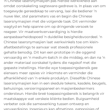
‘n Chinese lasersnymasjien pas hierdie werklikheid aan
omdat oorskakeling sagteware-gedrewe is. In plaas van om
toegewyde gereedskap te vervang, laai die bediener ‘n
nuwe lêer, stel parameters vas en begin die Chinese
lasersnymasjien met die volgende taak. Dit verminder
wagtyd en help spanne om op dringende versoek te
reageer. Vir maatwerkvervaardiging is hierdie
aanpasbaarheidsspoed ‘n duidelike besigheidsvoordeel. ‘n
Chinese lasersnymasjien laat werkwinkels toe om klein-
afsetbestellings te aanvaar wat steeds professionele
gehalte benodig. Dit kan een prototipe in die oggend
vervaardig en ‘n medium-batch in die middag, en dan na ‘n
ander materiaal oorskakel tydens die nagskof met die
gepaste instellings. Hierdie wye toepassingsbereik gee
eienaars meer opsies vir inkomste en verminder die
afhanklikheid van ‘n enkele produklyn. Dieselfde Chinese
lasersnymasjien kan in een skedule tekens, kasdele, beugels,
behuisinge, versieringspaneel en masjienbeskermers
ondersteun. Hierdie breë toepassingsbereik is belangrik vir
maatskappye wat verskeie kliënte bedien. Buigsamheid
verbeter ook die samewerking tussen ontwerp en
vervaardiging. Ingenieurs kan afmetings, gatposisies of