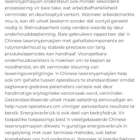
lasersnypmasjien ondersteun ook minder sekondêre
prosessering vir baie take, wat arbeidsafhanklikheid
verminder en deurlooptyd verkort. Wanneer arbeidsmarkte
nou is, kan dit uitset beskerm sonder dat oortyd gereeld
nodig is. Betroubaarheid voeg verdere waarde by deur
onderhoudsbeplanning. Baie gebruikers rapporteer dat 'n
Chinese lasersnypmasjien met gehaltekomponente en
rutynonderhoud sy stabiele prestasie oor lang
produksieperiodes kan handhaaf. Voorspelbare
onderhoudsvensters is makliker om te beplan as
noodherstel, en dit verminder steuring van
leweringsverpligtinge. 'n Chinese lasersnypmasjien help
ook om gehalte tussen operateurs te standaardiseer omdat
sagteware-gedrewe parameters variasie wat deur
handmatige snytegnieke veroorsaak word, verminder.
Gestandaardiseerde uitset maak opleiding eenvoudiger en
help nuwe operateurs om vinniger aanvaarbare resultate te
bereik. Energieverbruik is ook deel van bedryfsdruk. Vir
toepaslike toepassings bied 'n veselgebaseerde Chinese
lasersnypmasjien dikwels 'n gunstige energieverbruik in
vergelyking met ouer termiese metodes, wat beter
kostebeheer oor tyd ondersteun. Wanneer al hierdie faktore