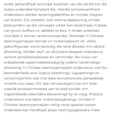
sodat gehandhaaf word dat kwaliteit van die eerste tot die
laaste onderdeel konstant bly. Hierdie konsekwentheid
ondersteun sterker leweringsbeloftes en minder klagtes
van klante. Dit verbeter ook interne beplanning omdat
bestuurders op die verwagte uitset kan staatmaak in plaas
van groot buffers vir defekte te bou. ŉ Ander praktiese
voordeel is skoner randvoorwaardes. Wanneer ŉ Chinese
lasersnypmasjien korrek vir materiaalsoort en -dikte
gekonfigureer word, benodig die rand dikwels min ekstra
afwerking. Minder skyf- en afvylwerk bespaar arbeidsure,
verkort produksiesiklusse en verminder die risiko van
onbedoelde oppervlakbeskadiging tydens handmatige
afwerking. ŉ Chinese lasersnypmasjien ondersteun ook fyn
besonderhede soos logouruitsettings, lugopeninge en
versieringsnitte wat met baie konvensionele gereedskap
moeilik sou wees. Dit laat vervaardigers toe om hoër-
waarde produkontwerpe aan te bied sonder om
ingewikkelde sekondêre bewerkings by te voeg. Presisie
ondersteun ook beter materiaalopbrengs. Omdat ŉ
Chinese lasersnypmasjien veilig noue spasies tussen
onderdele kan handhaaf, plaas nestingsagteware meer