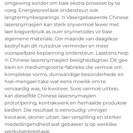
omgewing sonder om baie ekstra prosesse by te
voeg. Energieprestasie ondersteun ook
langtermynbesparings. 'n Vasergebaseerde Chinese
lasersnymasjien kan sterk snyvermoë lewer met
laer kragverbruik as ouer snymetodes vir baie
algemene materiale. Oor maande van daaglikse
bedryf kan dit nutsdruk verminder en meer
voorspelbare beplanning ondersteun. Laastens help
'n Chinese lasersnymasjien besigheidsgroei. Dit gee
klein en mediumgrootte-fabrieke die vermoë om
komplekse vorms, dunwandige besonderhede en
hoë-mengsel-take wat eens moeilik om te
vervaardig was, te kwoteer. Soos vermoë uitbrei,
kan dieselfde Chinese lasersnymasjien
prototipering, kontrakwerk en herhaalde produksie
bedien. Die resultaat is eenvoudig: vinniger
kwotasie, skoner uitset, laer verspilling en sterker
mededingendheid wat gebaseer is op werklike
werkvloerprestasie.