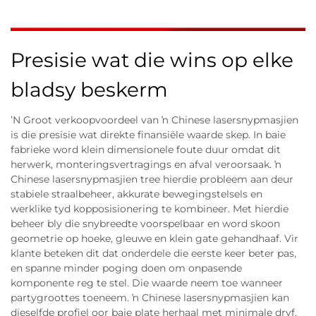
Presisie wat die wins op elke
bladsy beskerm
ʼN Groot verkoopvoordeel van ŉ Chinese lasersnypmasjien
is die presisie wat direkte finansiële waarde skep. In baie
fabrieke word klein dimensionele foute duur omdat dit
herwerk, monteringsvertragings en afval veroorsaak. ŉ
Chinese lasersnypmasjien tree hierdie probleem aan deur
stabiele straalbeheer, akkurate bewegingstelsels en
werklike tyd kopposisionering te kombineer. Met hierdie
beheer bly die snybreedte voorspelbaar en word skoon
geometrie op hoeke, gleuwe en klein gate gehandhaaf. Vir
klante beteken dit dat onderdele die eerste keer beter pas,
en spanne minder poging doen om onpasende
komponente reg te stel. Die waarde neem toe wanneer
partygroottes toeneem. ŉ Chinese lasersnypmasjien kan
dieselfde profiel oor baie plate herhaal met minimale dryf,