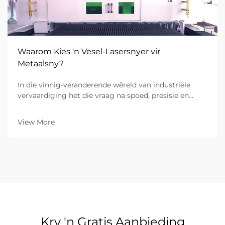
Waarom Kies 'n Vesel-Lasersnyer vir
Metaalsny?
In die vinnig-veranderende wêreld van industriële
vervaardiging het die vraag na spoed, presisie en
koste-doeltreffendheid nog nooit hoër gewees nie. Vir
B2B-onderneemings wat betrek is by
View More
metaalvervaardiging, is die keuse van die regte
toerusting ’n grondslagbesluit vir die besigheid...
Kry 'n Gratis Aanbieding