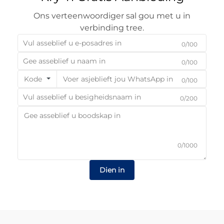
Ons verteenwoordiger sal gou met u in
verbinding tree.
0/100
0/100
Kode
0/100
0/200
0/1000
Dien in