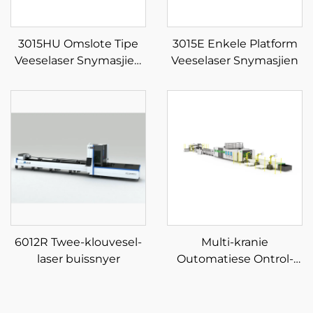
3015HU Omslote Tipe
3015E Enkele Platform
Veeselaser Snymasjien
Veeselaser Snymasjien
met Outomatiese Laai-
en Aflaai
Materiaalberging
6012R Twee-klouvesel-
Multi-kranie
laser buissnyer
Outomatiese Ontrol-
Vesel Laser Sny Masjien