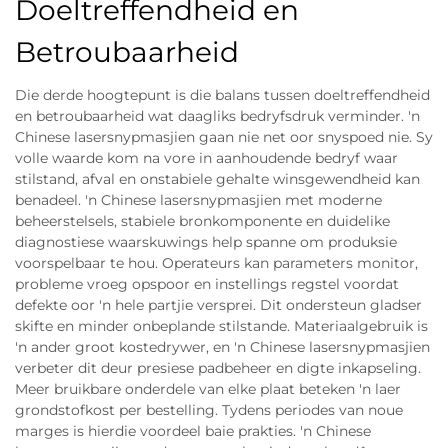
Doeltreffendheid en
Betroubaarheid
Die derde hoogtepunt is die balans tussen doeltreffendheid
en betroubaarheid wat daagliks bedryfsdruk verminder. 'n
Chinese lasersnypmasjien gaan nie net oor snyspoed nie. Sy
volle waarde kom na vore in aanhoudende bedryf waar
stilstand, afval en onstabiele gehalte winsgewendheid kan
benadeel. 'n Chinese lasersnypmasjien met moderne
beheerstelsels, stabiele bronkomponente en duidelike
diagnostiese waarskuwings help spanne om produksie
voorspelbaar te hou. Operateurs kan parameters monitor,
probleme vroeg opspoor en instellings regstel voordat
defekte oor 'n hele partjie versprei. Dit ondersteun gladser
skifte en minder onbeplande stilstande. Materiaalgebruik is
'n ander groot kostedrywer, en 'n Chinese lasersnypmasjien
verbeter dit deur presiese padbeheer en digte inkapseling.
Meer bruikbare onderdele van elke plaat beteken 'n laer
grondstofkost per bestelling. Tydens periodes van noue
marges is hierdie voordeel baie prakties. 'n Chinese