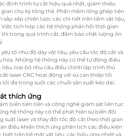
 xác định trình tự cắt hiệu quả nhất, giảm thiểu
 gian chu kỳ tổng thể. Phần mềm lồng ghép tiên
 sắp xếp chiến lược các chi tiết trên tấm vật liệu,
. Việc tích hợp các hệ thống phản hồi thời gian
thì trong quá trình cắt, đảm bảo chất lượng ổn
ý.
ếu tố như độ dày vật liệu, yêu cầu tốc độ cắt và
 ưu hóa. Những hệ thống này có thể tự động điều
 liệu, loại bỏ nhu cầu điều chỉnh lập trình thủ
cắt laser CNC hoạt động với sự can thiệp tối
 tối đa trong suốt các chuỗi sản xuất kéo dài.
át thích ứng
cảm biến tiên tiến và công nghệ giám sát liên tục
ững hệ thống này có thể phát hiện sự biến đổi
g suất laser và thay đổi tốc độ cắt theo thời gian
oán điều khiển thích ứng phân tích các điều kiện
biệt trên bề mặt vật liệu, các hiệu ứng nhiệt và