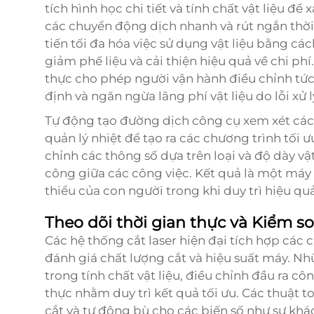
tích hình học chi tiết và tính chất vật liệu để
các chuyển động dịch nhanh và rút ngắn thời
tiến tối đa hóa việc sử dụng vật liệu bằng cách
giảm phế liệu và cải thiện hiệu quả về chi phí
thực cho phép người vận hành điều chỉnh tức 
định và ngăn ngừa lãng phí vật liệu do lỗi xử l
Tự động tạo đường dịch công cụ xem xét các y
quản lý nhiệt để tạo ra các chương trình tối
chỉnh các thông số dựa trên loại và độ dày vật
công giữa các công việc. Kết quả là một máy 
thiểu của con người trong khi duy trì hiệu quả
Theo dõi thời gian thực và Kiểm so
Các hệ thống cắt laser hiện đại tích hợp các 
đánh giá chất lượng cắt và hiệu suất máy. Nh
trong tính chất vật liệu, điều chỉnh đầu ra côn
thực nhằm duy trì kết quả tối ưu. Các thuật t
cắt và tự động bù cho các biến số như sự khác 