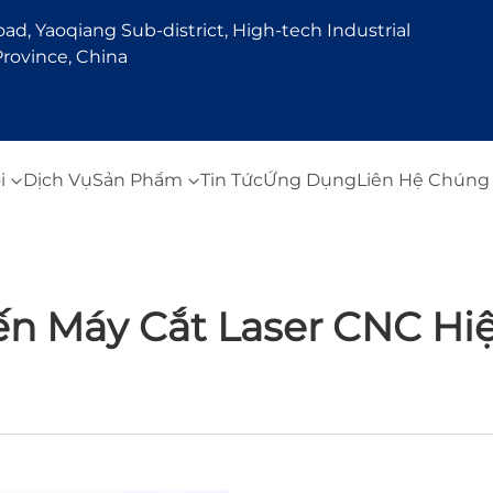
d, Yaoqiang Sub-district, High-tech Industrial
rovince, China
i
Dịch Vụ
Sản Phẩm
Tin Tức
Ứng Dụng
Liên Hệ Chúng 
ến Máy Cắt Laser CNC H