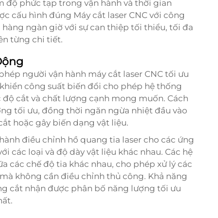
ảm độ phức tạp trong vận hành và thời gian
ược cấu hình đúng
Máy cắt laser CNC
với công
 hàng ngàn giờ với sự can thiệp tối thiểu, tối đa
ên từng chi tiết.
Động
 phép người vận hành máy cắt laser CNC tối ưu
u khiển công suất biến đổi cho phép hệ thống
tốc độ cắt và chất lượng cạnh mong muốn. Cách
g tối ưu, đồng thời ngăn ngừa nhiệt đầu vào
t hoặc gây biến dạng vật liệu.
hành điều chỉnh hồ quang tia laser cho các ứng
ới các loại và độ dày vật liệu khác nhau. Các hệ
a các chế độ tia khác nhau, cho phép xử lý các
p mà không cần điều chỉnh thủ công. Khả năng
ng cắt nhận được phân bố năng lượng tối ưu
ất.