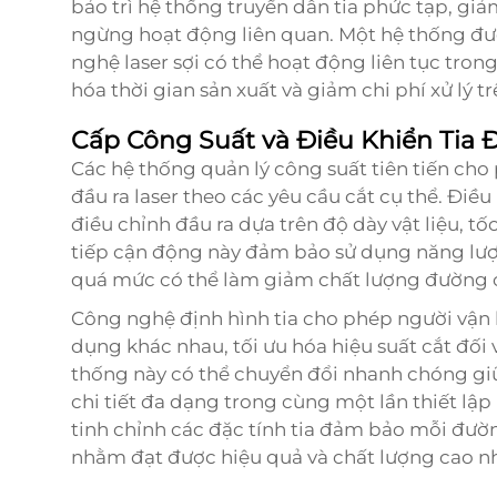
bảo trì hệ thống truyền dẫn tia phức tạp, gi
ngừng hoạt động liên quan. Một hệ thống đ
nghệ laser sợi có thể hoạt động liên tục trong
hóa thời gian sản xuất và giảm chi phí xử lý tr
Cấp Công Suất và Điều Khiển Tia 
Các hệ thống quản lý công suất tiên tiến cho
đầu ra laser theo các yêu cầu cắt cụ thể. Điề
điều chỉnh đầu ra dựa trên độ dày vật liệu, 
tiếp cận động này đảm bảo sử dụng năng lượn
quá mức có thể làm giảm chất lượng đường cắ
Công nghệ định hình tia cho phép người vận 
dụng khác nhau, tối ưu hóa hiệu suất cắt đối v
thống này có thể chuyển đổi nhanh chóng giữ
chi tiết đa dạng trong cùng một lần thiết lậ
tinh chỉnh các đặc tính tia đảm bảo mỗi đườ
nhằm đạt được hiệu quả và chất lượng cao nh