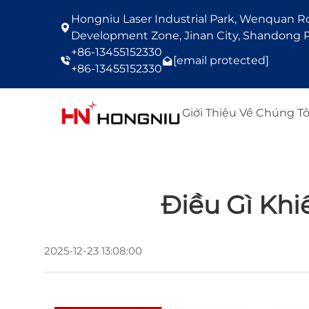
Hongniu Laser Industrial Park, Wenquan Roa
Development Zone, Jinan City, Shandong P
+86-13455152330
[email protected]
+86-13455152330
Giới Thiệu Về Chúng Tô
Điều Gì Khi
2025-12-23 13:08:00