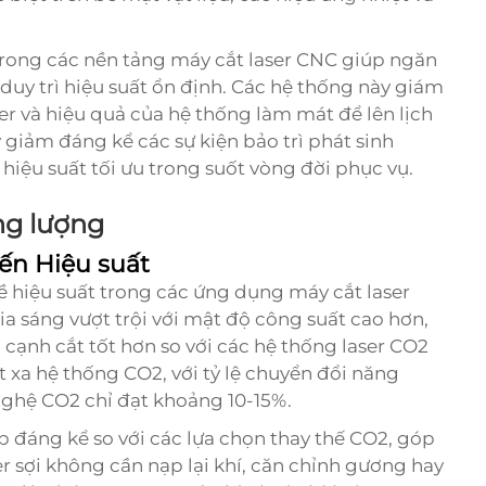
 trong các nền tảng máy cắt laser CNC giúp ngăn
uy trì hiệu suất ổn định. Các hệ thống này giám
er và hiệu quả của hệ thống làm mát để lên lịch
 giảm đáng kể các sự kiện bảo trì phát sinh
iệu suất tối ưu trong suốt vòng đời phục vụ.
ng lượng
iến Hiệu suất
ề hiệu suất trong các ứng dụng máy cắt laser
a sáng vượt trội với mật độ công suất cao hơn,
cạnh cắt tốt hơn so với các hệ thống laser CO2
t xa hệ thống CO2, với tỷ lệ chuyển đổi năng
nghệ CO2 chỉ đạt khoảng 10-15%.
ấp đáng kể so với các lựa chọn thay thế CO2, góp
er sợi không cần nạp lại khí, căn chỉnh gương hay