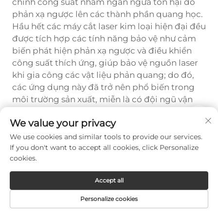
chỉnh công suất nhằm ngăn ngừa tổn hại do
phản xạ ngược lên các thành phần quang học.
Hầu hết các máy cắt laser kim loại hiện đại đều
được tích hợp các tính năng bảo vệ như cảm
biến phát hiện phản xạ ngược và điều khiển
công suất thích ứng, giúp bảo vệ nguồn laser
khi gia công các vật liệu phản quang; do đó,
các ứng dụng này đã trở nên phổ biến trong
môi trường sản xuất, miễn là có đội ngũ vận
hành được đào tạo bài bản và các thông số
We value your privacy
quy trình đã được thiết lập rõ ràng.
We use cookies and similar tools to provide our services.
If you don't want to accept all cookies, click Personalize
cookies.
Prev :
Máy cắt kim loại bằng tia laser nâng cao độ chính xác trong sản xuất như thế nào
Accept all
Next :
So sánh máy cắt kim loại bằng laser với máy cắt plasma và máy cắt khí nóng
Personalize cookies