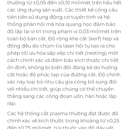
thường từ ±0,05 đến ±0,10 milimét trên hầu hết
các ứng dụng sản xuất. Các thiết kế cổng cầu
tiên tiến sử dụng động cơ tuyến tính và hệ
thống phản hồi mã hóa quang học đảm bảo
độ lặp lại vị trí trong phạm vi 0,03 milimét trên
toàn bộ bàn cắt. Độ rộng khe cắt (kerf) hẹp và
đồng đều do chùm tia laser hội tụ tạo ra cho
phép tối ưu hóa sắp xếp chi tiết (nesting) một
cách chính xác và đảm bảo kích thước chi tiết
ổn định, không bị biến đổi đáng kể do hướng
cắt hoặc độ phức tạp của đường cắt. Độ chính
xác này loại bỏ nhu cầu gia công bổ sung đối
với nhiều chi tiết, giúp chúng có thể chuyển
thẳng sang các công đoạn uốn, hàn hoặc lắp
ráp.
Các hệ thống cắt plasma thường đạt được độ
chính xác về kích thước trong khoảng từ ±0,25
đến ±0,75 milimét, tùy thuộc vào độ dày vật