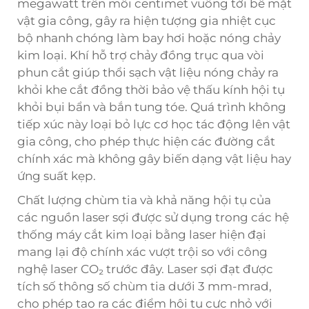
megawatt trên mỗi centimet vuông tới bề mặt
vật gia công, gây ra hiện tượng gia nhiệt cục
bộ nhanh chóng làm bay hơi hoặc nóng chảy
kim loại. Khí hỗ trợ chảy đồng trục qua vòi
phun cắt giúp thổi sạch vật liệu nóng chảy ra
khỏi khe cắt đồng thời bảo vệ thấu kính hội tụ
khỏi bụi bẩn và bắn tung tóe. Quá trình không
tiếp xúc này loại bỏ lực cơ học tác động lên vật
gia công, cho phép thực hiện các đường cắt
chính xác mà không gây biến dạng vật liệu hay
ứng suất kẹp.
Chất lượng chùm tia và khả năng hội tụ của
các nguồn laser sợi được sử dụng trong các hệ
thống máy cắt kim loại bằng laser hiện đại
mang lại độ chính xác vượt trội so với công
nghệ laser CO₂ trước đây. Laser sợi đạt được
tích số thông số chùm tia dưới 3 mm-mrad,
cho phép tạo ra các điểm hội tụ cực nhỏ với