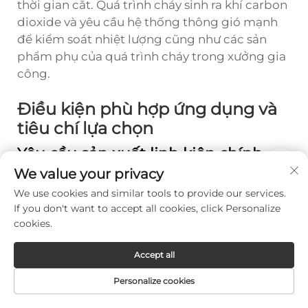
thời gian cắt. Quá trình cháy sinh ra khí carbon
dioxide và yêu cầu hệ thống thông gió mạnh
để kiểm soát nhiệt lượng cũng như các sản
phẩm phụ của quá trình cháy trong xưởng gia
công.
Điều kiện phù hợp ứng dụng và
tiêu chí lựa chọn
Yêu cầu sản xuất linh kiện chính
xác
We value your privacy
Các ngành công nghiệp yêu cầu độ chính xác
We use cookies and similar tools to provide our services.
cao, hình học phức tạp và chất lượng cạnh
If you don't want to accept all cookies, click Personalize
vượt trội áp đảo lựa chọn công nghệ máy cắt
cookies.
kim loại bằng tia laser, bất chấp nhu cầu đầu
Accept all
tư ban đầu lớn hơn. Các nhà sản xuất vỏ thiết
bị điện tử xử lý tấm kim loại mỏng có nhiều chi
Personalize cookies
tiết nhỏ, lỗ đạt độ chính xác cao và các mẫu