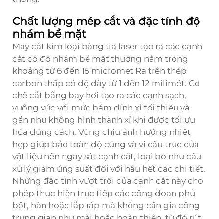
Chất lượng mép cắt và đặc tính độ
nhám bề mặt
Máy cắt kim loại bằng tia laser tạo ra các cạnh
cắt có độ nhám bề mặt thường nằm trong
khoảng từ 6 đến 15 micromet Ra trên thép
carbon thấp có độ dày từ 1 đến 12 milimét. Cơ
chế cắt bằng bay hơi tạo ra các cạnh sạch,
vuông vức với mức bám dính xỉ tối thiểu và
gần như không hình thành xỉ khi được tối ưu
hóa đúng cách. Vùng chịu ảnh hưởng nhiệt
hẹp giúp bảo toàn độ cứng và vi cấu trúc của
vật liệu nền ngay sát cạnh cắt, loại bỏ nhu cầu
xử lý giảm ứng suất đối với hầu hết các chi tiết.
Những đặc tính vượt trội của cạnh cắt này cho
phép thực hiện trực tiếp các công đoạn phủ
bột, hàn hoặc lắp ráp mà không cần gia công
trung gian như mài hoặc hoàn thiện, từ đó rút