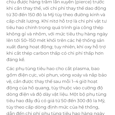
chịu được hàng trăm lần xuyên (pierce) trước
khi cần thay thế, với chi phí thay thế dao động
từ 30 đến 150 đô la Mỹ tùy theo đường kính và
cấp chất lượng. Khí nitơ hỗ trợ là chi phí vật tư
tiêu hao chính trong quá trình gia công thép
không gỉ và nhôm, với mức tiêu thụ hàng ngày
lên tới 50–150 mét khối trên các hệ thống sản
xuất đang hoạt động; tuy nhiên, khí oxy hỗ trợ
khi cắt thép carbon thấp có chi phí thấp hơn
đáng kể.
Các phụ tùng tiêu hao cho cắt plasma, bao
gồm điện cực, vòi phun, vòng xoáy và nắp bảo
vệ, cần được thay thế sau mỗi 1–4 giờ hoạt
động của hồ quang, tùy thuộc vào cường độ
dòng điện và độ dày vật liệu. Một bộ phụ tùng
tiêu hao đầy đủ có giá từ 50 đến 300 đô la Mỹ,
tùy theo cấp dòng định mức của hệ thống,
dẫn đến chi phí phụ tùng tiêu hao hàng ngày