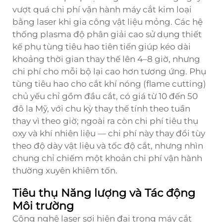
vượt quá chi phí vận hành máy cắt kim loại
bằng laser khi gia công vật liệu mỏng. Các hệ
thống plasma độ phân giải cao sử dụng thiết
kế phụ tùng tiêu hao tiên tiến giúp kéo dài
khoảng thời gian thay thế lên 4–8 giờ, nhưng
chi phí cho mỗi bộ lại cao hơn tương ứng. Phụ
tùng tiêu hao cho cắt khí nóng (flame cutting)
chủ yếu chỉ gồm đầu cắt, có giá từ 10 đến 50
đô la Mỹ, với chu kỳ thay thế tính theo tuần
thay vì theo giờ; ngoài ra còn chi phí tiêu thụ
oxy và khí nhiên liệu — chi phí này thay đổi tùy
theo độ dày vật liệu và tốc độ cắt, nhưng nhìn
chung chỉ chiếm một khoản chi phí vận hành
thường xuyên khiêm tốn.
Tiêu thụ Năng lượng và Tác động
Môi trường
Công nghệ laser sợi hiện đại trong máy cắt