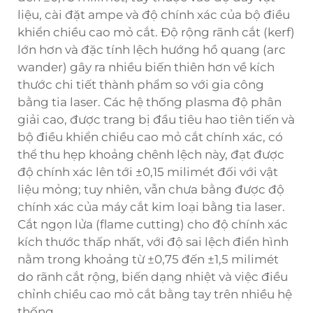
liệu, cài đặt ampe và độ chính xác của bộ điều
khiển chiều cao mỏ cắt. Độ rộng rãnh cắt (kerf)
lớn hơn và đặc tính lệch hướng hồ quang (arc
wander) gây ra nhiều biến thiên hơn về kích
thước chi tiết thành phẩm so với gia công
bằng tia laser. Các hệ thống plasma độ phân
giải cao, được trang bị đầu tiêu hao tiên tiến và
bộ điều khiển chiều cao mỏ cắt chính xác, có
thể thu hẹp khoảng chênh lệch này, đạt được
độ chính xác lên tới ±0,15 milimét đối với vật
liệu mỏng; tuy nhiên, vẫn chưa bằng được độ
chính xác của máy cắt kim loại bằng tia laser.
Cắt ngọn lửa (flame cutting) cho độ chính xác
kích thước thấp nhất, với độ sai lệch điển hình
nằm trong khoảng từ ±0,75 đến ±1,5 milimét
do rãnh cắt rộng, biến dạng nhiệt và việc điều
chỉnh chiều cao mỏ cắt bằng tay trên nhiều hệ
thống.