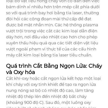
loại bỏ vật liệu nóng chảy vốn có dẫn đến việc
bám dính xỉ nhiều hơn trên mép cắt phía dưới
so với quá trình bay hơi bằng tia laser, thường
đòi hỏi các công đoạn mài thứ cấp để đạt
được bề mặt nhẵn mịn. Các hệ thống plasma
vượt trội trong việc cắt các kim loại dẫn điện
dày hơn, nơi đầu vào nhiệt cao hơn cho phép
xuyên thấu hiệu quả qua các tiết diện vật liệu
vượt ngoài phạm vi thực tế của các cấu hình
máy cắt kim loại bằng tia laser tiêu chuẩn.
Quá trình Cắt Bằng Ngọn Lửa: Cháy
và Oxy hóa
Cắt khí-oxy hoặc cắt ngọn lửa kết hợp một loại
khí cháy với oxy tinh khiết để tạo ra ngọn lửa
nung nóng sơ bộ có nhiệt độ cao, làm tăng
nhiệt độ thép lên đến nhiệt độ bắt cháy
(khoảng 900 độ C). Sau đó, một luồng oxy