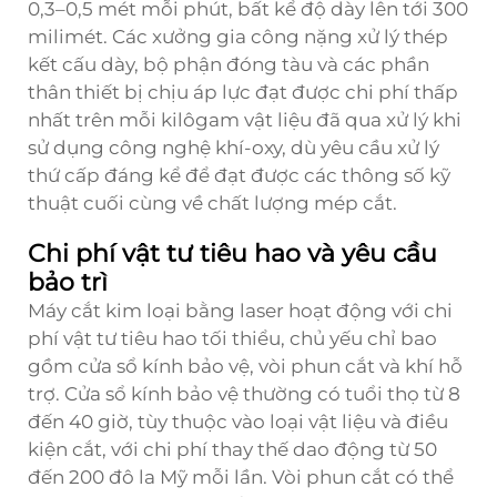
0,3–0,5 mét mỗi phút, bất kể độ dày lên tới 300
milimét. Các xưởng gia công nặng xử lý thép
kết cấu dày, bộ phận đóng tàu và các phần
thân thiết bị chịu áp lực đạt được chi phí thấp
nhất trên mỗi kilôgam vật liệu đã qua xử lý khi
sử dụng công nghệ khí-oxy, dù yêu cầu xử lý
thứ cấp đáng kể để đạt được các thông số kỹ
thuật cuối cùng về chất lượng mép cắt.
Chi phí vật tư tiêu hao và yêu cầu
bảo trì
Máy cắt kim loại bằng laser hoạt động với chi
phí vật tư tiêu hao tối thiểu, chủ yếu chỉ bao
gồm cửa sổ kính bảo vệ, vòi phun cắt và khí hỗ
trợ. Cửa sổ kính bảo vệ thường có tuổi thọ từ 8
đến 40 giờ, tùy thuộc vào loại vật liệu và điều
kiện cắt, với chi phí thay thế dao động từ 50
đến 200 đô la Mỹ mỗi lần. Vòi phun cắt có thể