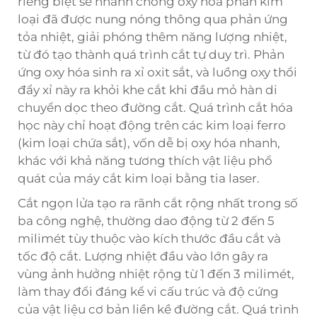
riêng biệt sẽ nhanh chóng oxy hóa phần kim
loại đã được nung nóng thông qua phản ứng
tỏa nhiệt, giải phóng thêm năng lượng nhiệt,
từ đó tạo thành quá trình cắt tự duy trì. Phản
ứng oxy hóa sinh ra xỉ oxit sắt, và luồng oxy thổi
đẩy xỉ này ra khỏi khe cắt khi đầu mỏ hàn di
chuyển dọc theo đường cắt. Quá trình cắt hóa
học này chỉ hoạt động trên các kim loại ferro
(kim loại chứa sắt), vốn dễ bị oxy hóa nhanh,
khác với khả năng tương thích vật liệu phổ
quát của máy cắt kim loại bằng tia laser.
Cắt ngọn lửa tạo ra rãnh cắt rộng nhất trong số
ba công nghệ, thường dao động từ 2 đến 5
milimét tùy thuộc vào kích thước đầu cắt và
tốc độ cắt. Lượng nhiệt đầu vào lớn gây ra
vùng ảnh hưởng nhiệt rộng từ 1 đến 3 milimét,
làm thay đổi đáng kể vi cấu trúc và độ cứng
của vật liệu cơ bản liền kề đường cắt. Quá trình