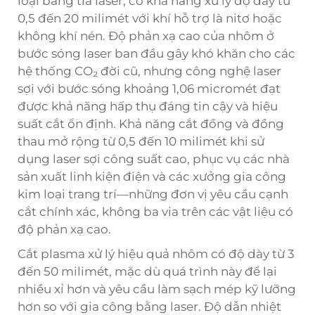
loại bằng tia laser, có khả năng xử lý độ dày từ
0,5 đến 20 milimét với khí hỗ trợ là nitơ hoặc
không khí nén. Độ phản xạ cao của nhôm ở
bước sóng laser ban đầu gây khó khăn cho các
hệ thống CO₂ đời cũ, nhưng công nghệ laser
sợi với bước sóng khoảng 1,06 micromét đạt
được khả năng hấp thụ đáng tin cậy và hiệu
suất cắt ổn định. Khả năng cắt đồng và đồng
thau mở rộng từ 0,5 đến 10 milimét khi sử
dụng laser sợi công suất cao, phục vụ các nhà
sản xuất linh kiện điện và các xưởng gia công
kim loại trang trí—những đơn vị yêu cầu cạnh
cắt chính xác, không ba via trên các vật liệu có
độ phản xạ cao.
Cắt plasma xử lý hiệu quả nhôm có độ dày từ 3
đến 50 milimét, mặc dù quá trình này để lại
nhiều xỉ hơn và yêu cầu làm sạch mép kỹ lưỡng
hơn so với gia công bằng laser. Độ dẫn nhiệt