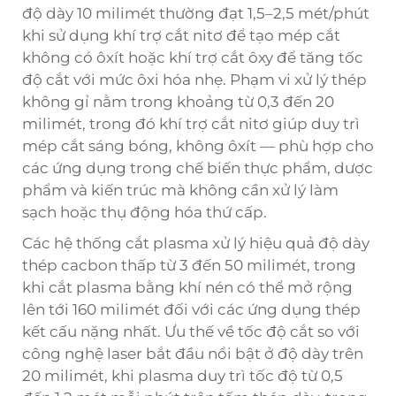
độ dày 10 milimét thường đạt 1,5–2,5 mét/phút
khi sử dụng khí trợ cắt nitơ để tạo mép cắt
không có ôxít hoặc khí trợ cắt ôxy để tăng tốc
độ cắt với mức ôxi hóa nhẹ. Phạm vi xử lý thép
không gỉ nằm trong khoảng từ 0,3 đến 20
milimét, trong đó khí trợ cắt nitơ giúp duy trì
mép cắt sáng bóng, không ôxít — phù hợp cho
các ứng dụng trong chế biến thực phẩm, dược
phẩm và kiến trúc mà không cần xử lý làm
sạch hoặc thụ động hóa thứ cấp.
Các hệ thống cắt plasma xử lý hiệu quả độ dày
thép cacbon thấp từ 3 đến 50 milimét, trong
khi cắt plasma bằng khí nén có thể mở rộng
lên tới 160 milimét đối với các ứng dụng thép
kết cấu nặng nhất. Ưu thế về tốc độ cắt so với
công nghệ laser bắt đầu nổi bật ở độ dày trên
20 milimét, khi plasma duy trì tốc độ từ 0,5