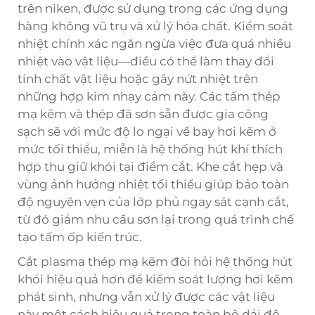
trên niken, được sử dụng trong các ứng dụng
hàng không vũ trụ và xử lý hóa chất. Kiểm soát
nhiệt chính xác ngăn ngừa việc đưa quá nhiều
nhiệt vào vật liệu—điều có thể làm thay đổi
tính chất vật liệu hoặc gây nứt nhiệt trên
những hợp kim nhạy cảm này. Các tấm thép
mạ kẽm và thép đã sơn sẵn được gia công
sạch sẽ với mức độ lo ngại về bay hơi kẽm ở
mức tối thiểu, miễn là hệ thống hút khí thích
hợp thu giữ khói tại điểm cắt. Khe cắt hẹp và
vùng ảnh hưởng nhiệt tối thiểu giúp bảo toàn
độ nguyên vẹn của lớp phủ ngay sát cạnh cắt,
từ đó giảm nhu cầu sơn lại trong quá trình chế
tạo tấm ốp kiến trúc.
Cắt plasma thép mạ kẽm đòi hỏi hệ thống hút
khói hiệu quả hơn để kiểm soát lượng hơi kẽm
phát sinh, nhưng vẫn xử lý được các vật liệu
này một cách hiệu quả trong toàn bộ dải độ