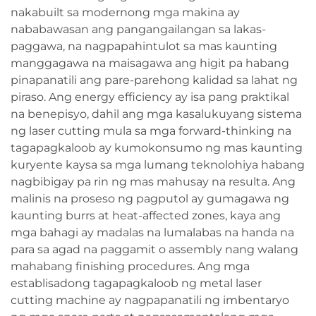
nakabuilt sa modernong mga makina ay
nababawasan ang pangangailangan sa lakas-
paggawa, na nagpapahintulot sa mas kaunting
manggagawa na maisagawa ang higit pa habang
pinapanatili ang pare-parehong kalidad sa lahat ng
piraso. Ang energy efficiency ay isa pang praktikal
na benepisyo, dahil ang mga kasalukuyang sistema
ng laser cutting mula sa mga forward-thinking na
tagapagkaloob ay kumokonsumo ng mas kaunting
kuryente kaysa sa mga lumang teknolohiya habang
nagbibigay pa rin ng mas mahusay na resulta. Ang
malinis na proseso ng pagputol ay gumagawa ng
kaunting burrs at heat-affected zones, kaya ang
mga bahagi ay madalas na lumalabas na handa na
para sa agad na paggamit o assembly nang walang
mahabang finishing procedures. Ang mga
establisadong tagapagkaloob ng metal laser
cutting machine ay nagpapanatili ng imbentaryo