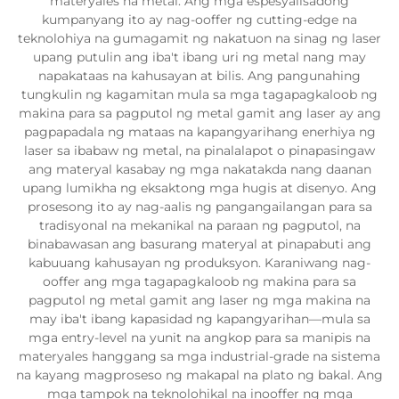
materyales na metal. Ang mga espesyalisadong
kumpanyang ito ay nag-ooffer ng cutting-edge na
teknolohiya na gumagamit ng nakatuon na sinag ng laser
upang putulin ang iba't ibang uri ng metal nang may
napakataas na kahusayan at bilis. Ang pangunahing
tungkulin ng kagamitan mula sa mga tagapagkaloob ng
makina para sa pagputol ng metal gamit ang laser ay ang
pagpapadala ng mataas na kapangyarihang enerhiya ng
laser sa ibabaw ng metal, na pinalalapot o pinapasingaw
ang materyal kasabay ng mga nakatakda nang daanan
upang lumikha ng eksaktong mga hugis at disenyo. Ang
prosesong ito ay nag-aalis ng pangangailangan para sa
tradisyonal na mekanikal na paraan ng pagputol, na
binabawasan ang basurang materyal at pinapabuti ang
kabuuang kahusayan ng produksyon. Karaniwang nag-
ooffer ang mga tagapagkaloob ng makina para sa
pagputol ng metal gamit ang laser ng mga makina na
may iba't ibang kapasidad ng kapangyarihan—mula sa
mga entry-level na yunit na angkop para sa manipis na
materyales hanggang sa mga industrial-grade na sistema
na kayang magproseso ng makapal na plato ng bakal. Ang
mga tampok na teknolohikal na inooffer ng mga