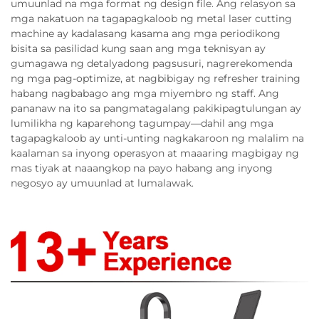
umuunlad na mga format ng design file. Ang relasyon sa
mga nakatuon na tagapagkaloob ng metal laser cutting
machine ay kadalasang kasama ang mga periodikong
bisita sa pasilidad kung saan ang mga teknisyan ay
gumagawa ng detalyadong pagsusuri, nagrerekomenda
ng mga pag-optimize, at nagbibigay ng refresher training
habang nagbabago ang mga miyembro ng staff. Ang
pananaw na ito sa pangmatagalang pakikipagtulungan ay
lumilikha ng kaparehong tagumpay—dahil ang mga
tagapagkaloob ay unti-unting nagkakaroon ng malalim na
kaalaman sa inyong operasyon at maaaring magbigay ng
mas tiyak at naaangkop na payo habang ang inyong
negosyo ay umuunlad at lumalawak.