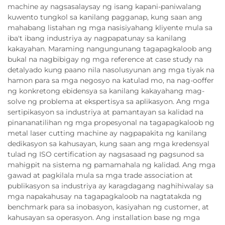
machine ay nagsasalaysay ng isang kapani-paniwalang
kuwento tungkol sa kanilang pagganap, kung saan ang
mahabang listahan ng mga nasisiyahang kliyente mula sa
iba't ibang industriya ay nagpapatunay sa kanilang
kakayahan. Maraming nangungunang tagapagkaloob ang
bukal na nagbibigay ng mga reference at case study na
detalyado kung paano nila nasolusyunan ang mga tiyak na
hamon para sa mga negosyo na katulad mo, na nag-ooffer
ng konkretong ebidensya sa kanilang kakayahang mag-
solve ng problema at ekspertisya sa aplikasyon. Ang mga
sertipikasyon sa industriya at pamantayan sa kalidad na
pinananatilihan ng mga propesyonal na tagapagkaloob ng
metal laser cutting machine ay nagpapakita ng kanilang
dedikasyon sa kahusayan, kung saan ang mga kredensyal
tulad ng ISO certification ay nagsasaad ng pagsunod sa
mahigpit na sistema ng pamamahala ng kalidad. Ang mga
gawad at pagkilala mula sa mga trade association at
publikasyon sa industriya ay karagdagang naghihiwalay sa
mga napakahusay na tagapagkaloob na nagtatakda ng
benchmark para sa inobasyon, kasiyahan ng customer, at
kahusayan sa operasyon. Ang installation base ng mga