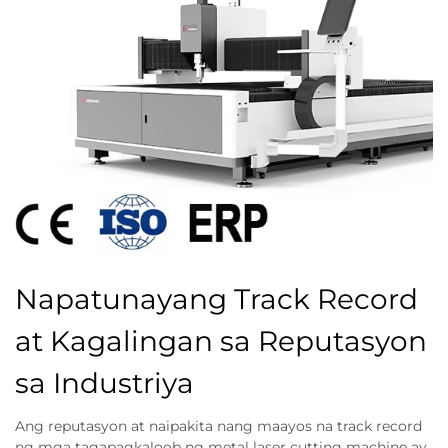
Napatunayang Track Record
at Kagalingan sa Reputasyon
sa Industriya
Ang reputasyon at naipakita nang maayos na track record
ng mga tagapagkaloob ng metal laser cutting machine ay