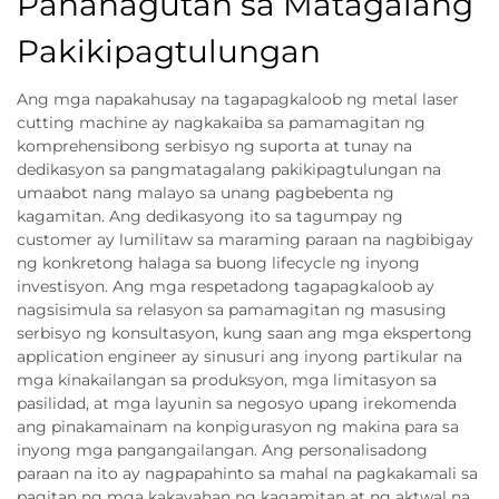
Pananagutan sa Matagalang
Pakikipagtulungan
Ang mga napakahusay na tagapagkaloob ng metal laser
cutting machine ay nagkakaiba sa pamamagitan ng
komprehensibong serbisyo ng suporta at tunay na
dedikasyon sa pangmatagalang pakikipagtulungan na
umaabot nang malayo sa unang pagbebenta ng
kagamitan. Ang dedikasyong ito sa tagumpay ng
customer ay lumilitaw sa maraming paraan na nagbibigay
ng konkretong halaga sa buong lifecycle ng inyong
investisyon. Ang mga respetadong tagapagkaloob ay
nagsisimula sa relasyon sa pamamagitan ng masusing
serbisyo ng konsultasyon, kung saan ang mga ekspertong
application engineer ay sinusuri ang inyong partikular na
mga kinakailangan sa produksyon, mga limitasyon sa
pasilidad, at mga layunin sa negosyo upang irekomenda
ang pinakamainam na konpigurasyon ng makina para sa
inyong mga pangangailangan. Ang personalisadong
paraan na ito ay nagpapahinto sa mahal na pagkakamali sa
pagitan ng mga kakayahan ng kagamitan at ng aktwal na