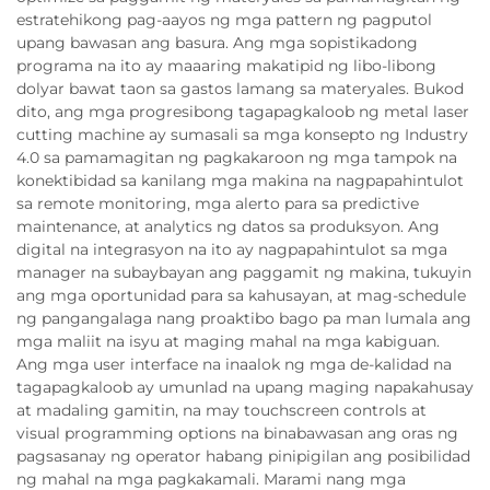
estratehikong pag-aayos ng mga pattern ng pagputol
upang bawasan ang basura. Ang mga sopistikadong
programa na ito ay maaaring makatipid ng libo-libong
dolyar bawat taon sa gastos lamang sa materyales. Bukod
dito, ang mga progresibong tagapagkaloob ng metal laser
cutting machine ay sumasali sa mga konsepto ng Industry
4.0 sa pamamagitan ng pagkakaroon ng mga tampok na
konektibidad sa kanilang mga makina na nagpapahintulot
sa remote monitoring, mga alerto para sa predictive
maintenance, at analytics ng datos sa produksyon. Ang
digital na integrasyon na ito ay nagpapahintulot sa mga
manager na subaybayan ang paggamit ng makina, tukuyin
ang mga oportunidad para sa kahusayan, at mag-schedule
ng pangangalaga nang proaktibo bago pa man lumala ang
mga maliit na isyu at maging mahal na mga kabiguan.
Ang mga user interface na inaalok ng mga de-kalidad na
tagapagkaloob ay umunlad na upang maging napakahusay
at madaling gamitin, na may touchscreen controls at
visual programming options na binabawasan ang oras ng
pagsasanay ng operator habang pinipigilan ang posibilidad
ng mahal na mga pagkakamali. Marami nang mga