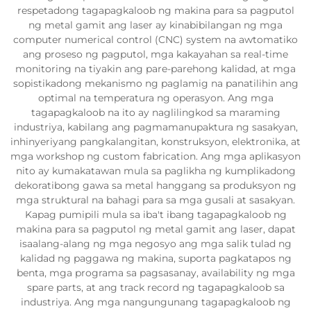
respetadong tagapagkaloob ng makina para sa pagputol
ng metal gamit ang laser ay kinabibilangan ng mga
computer numerical control (CNC) system na awtomatiko
ang proseso ng pagputol, mga kakayahan sa real-time
monitoring na tiyakin ang pare-parehong kalidad, at mga
sopistikadong mekanismo ng paglamig na panatilihin ang
optimal na temperatura ng operasyon. Ang mga
tagapagkaloob na ito ay naglilingkod sa maraming
industriya, kabilang ang pagmamanupaktura ng sasakyan,
inhinyeriyang pangkalangitan, konstruksyon, elektronika, at
mga workshop ng custom fabrication. Ang mga aplikasyon
nito ay kumakatawan mula sa paglikha ng kumplikadong
dekoratibong gawa sa metal hanggang sa produksyon ng
mga struktural na bahagi para sa mga gusali at sasakyan.
Kapag pumipili mula sa iba't ibang tagapagkaloob ng
makina para sa pagputol ng metal gamit ang laser, dapat
isaalang-alang ng mga negosyo ang mga salik tulad ng
kalidad ng paggawa ng makina, suporta pagkatapos ng
benta, mga programa sa pagsasanay, availability ng mga
spare parts, at ang track record ng tagapagkaloob sa
industriya. Ang mga nangungunang tagapagkaloob ng