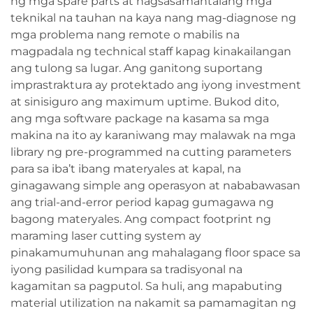
ng mga spare parts at nagsasamantalang mga
teknikal na tauhan na kaya nang mag-diagnose ng
mga problema nang remote o mabilis na
magpadala ng technical staff kapag kinakailangan
ang tulong sa lugar. Ang ganitong suportang
imprastraktura ay protektado ang iyong investment
at sinisiguro ang maximum uptime. Bukod dito,
ang mga software package na kasama sa mga
makina na ito ay karaniwang may malawak na mga
library ng pre-programmed na cutting parameters
para sa iba’t ibang materyales at kapal, na
ginagawang simple ang operasyon at nababawasan
ang trial-and-error period kapag gumagawa ng
bagong materyales. Ang compact footprint ng
maraming laser cutting system ay
pinakamumuhunan ang mahalagang floor space sa
iyong pasilidad kumpara sa tradisyonal na
kagamitan sa pagputol. Sa huli, ang mapabuting
material utilization na nakamit sa pamamagitan ng