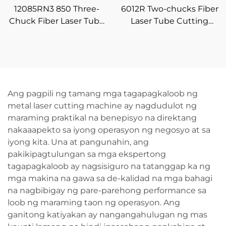
12085RN3 850 Three-
6012R Two-chucks Fiber
Chuck Fiber Laser Tube
Laser Tube Cutting
Cutting Machine
Machine
Ang pagpili ng tamang mga tagapagkaloob ng
metal laser cutting machine ay nagdudulot ng
maraming praktikal na benepisyo na direktang
nakaaapekto sa iyong operasyon ng negosyo at sa
iyong kita. Una at pangunahin, ang
pakikipagtulungan sa mga ekspertong
tagapagkaloob ay nagsisiguro na tatanggap ka ng
mga makina na gawa sa de-kalidad na mga bahagi
na nagbibigay ng pare-parehong performance sa
loob ng maraming taon ng operasyon. Ang
ganitong katiyakan ay nangangahulugan ng mas