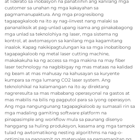
at liderato sa inobasyon na panatilihin ang kanilang mga
customer sa unahan ng mga kakayahan sa
pagmamanupaktura. Ang mga progresibong
tagapagkaloob na ito ay nag-iinvest nang malaki sa
pananaliksik at pag-unlad upang isama ang pinakabagong
mga unlad sa teknolohiya ng laser, mga sistema ng
kontrol, at awtomasyon sa kanilang mga kagamitang
inaalok. Kapag nakikipagtulungan ka sa mga inobatibong
tagapagkaloob ng metal laser cutting machine,
makakakuha ka ng access sa mga makina na may fiber
laser technology na nagbibigay ng mas mataas na kalidad
ng beam at mas mahusay na kahusayan sa kuryente
kumpara sa mga lumang CO2 laser system. Ang
teknolohikal na kalamangan na ito ay direktang
nagreresulta sa mas mababang operasyonal na gastos at
mas mabilis na bilis ng pagputol para sa iyong operasyon.
Ang mga nangungunang tagapagkaloob ay sumasali rin sa
mga madaling gamiting software platform na
pinapasimple ang workflow mula sa paunang disenyo
hanggang sa huling produksyon, kasama ang mga tampok
tulad ng awtomatikong nesting algorithms na nag-o-
optimize sa paggamit ng materyales sa pamamagitan ng