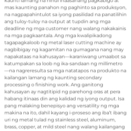
kaunti lamang na hindi inaasahang pagkabigo at
mas kaunting panahon ng paghinto sa produksyon,
na nagpapahintulot sa iyong pasilidad na panatilihin
ang tuloy-tuloy na output at tupdin ang mga
deadline ng mga customer nang walang nakakainis
na mga pagkaantala. Ang mga kwalipikadong
tagapagkaloob ng metal laser cutting machine ay
nagbibigay ng kagamitan na gumagana nang may
napakataas na kahusayan—karaniwang umaabot sa
katumpakan sa loob ng ika-sandaan ng millimetro
—na nagreresulta sa mga natatapos na produkto na
kailangan lamang ng kaunting secondary
processing o finishing work. Ang ganitong
kahusayan ay nagtitipid ng parehong oras at pera
habang itinaas din ang kalidad ng iyong output. Isa
pang malaking benepisyo ang versatility ng mga
makina na ito, dahil kayang i-proseso ang iba’t ibang
uri ng metal tulad ng stainless steel, aluminum,
brass, copper, at mild steel nang walang kailangang