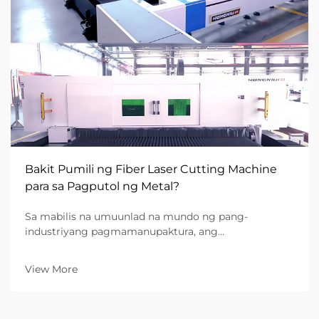
Bakit Pumili ng Fiber Laser Cutting Machine
para sa Pagputol ng Metal?
Sa mabilis na umuunlad na mundo ng pang-
industriyang pagmamanupaktura, ang
pangangailangan para sa bilis, katiyakan, at
kahusayan sa gastos ay hindi pa kailanman naging
View More
mas mataas. Para sa mga B2B na enterprise na kasali
sa metal fabrication, ang pagpili ng tamang
kagamitan ay isang pundamental na desisyon sa