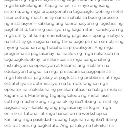
mga kinakailangan. Kapag naipili na ninyo ang isang
sistema, ang mga propesyonal na tagapagkaloob ng metal
laser cutting machine ay namamahala sa buong proseso
ng instalasyon—kabilang ang koordinasyon ng logistics ng
paghahatid, tamang posisyon ng kagamitan, koneksyon ng
mga utility, at komprehensibong pagsusuri upang matiyak
na lahat ay gumagana nang tama bago pa man simulan ng
inyong koponan ang trabaho sa produksyon. Ang mga
programa sa pagsasanay na inaalok ng mga nakatuon na
tagapagkaloob ay lumalampas sa mga pangunahing
instruksyon sa operasyon at kasama ang malalim na
edukasyon tungkol sa mga prosedura sa pagpapanatili,
mga teknik sa pagtukoy at paglutas ng problema, at mga
estratehiya sa optimisasyon na tumutulong sa mga
operator na makakuha ng pinakamataas na halaga mula sa
kagamitan. Maraming tagapagkaloob ng metal laser
cutting machine ang nag-aalok ng iba’t ibang format ng
pagsasanay—kabilang ang pagsasanay sa lugar, mga
online na tutorial, at mga hands-on na workshop sa
kanilang mga pasilidad—upang tugunan ang iba’t ibang
estilo at oras ng pagkatuto. Ang patuloy na teknikal na