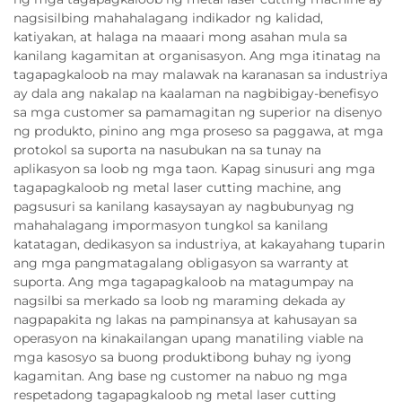
nagsisilbing mahahalagang indikador ng kalidad,
katiyakan, at halaga na maaari mong asahan mula sa
kanilang kagamitan at organisasyon. Ang mga itinatag na
tagapagkaloob na may malawak na karanasan sa industriya
ay dala ang nakalap na kaalaman na nagbibigay-benefisyo
sa mga customer sa pamamagitan ng superior na disenyo
ng produkto, pinino ang mga proseso sa paggawa, at mga
protokol sa suporta na nasubukan na sa tunay na
aplikasyon sa loob ng mga taon. Kapag sinusuri ang mga
tagapagkaloob ng metal laser cutting machine, ang
pagsusuri sa kanilang kasaysayan ay nagbubunyag ng
mahahalagang impormasyon tungkol sa kanilang
katatagan, dedikasyon sa industriya, at kakayahang tuparin
ang mga pangmatagalang obligasyon sa warranty at
suporta. Ang mga tagapagkaloob na matagumpay na
nagsilbi sa merkado sa loob ng maraming dekada ay
nagpapakita ng lakas na pampinansya at kahusayan sa
operasyon na kinakailangan upang manatiling viable na
mga kasosyo sa buong produktibong buhay ng iyong
kagamitan. Ang base ng customer na nabuo ng mga
respetadong tagapagkaloob ng metal laser cutting