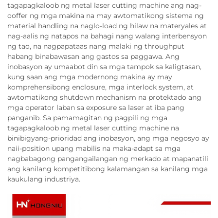
tagapagkaloob ng metal laser cutting machine ang nag-
ooffer ng mga makina na may awtomatikong sistema ng
material handling na naglo-load ng hilaw na materyales at
nag-aalis ng natapos na bahagi nang walang interbensyon
ng tao, na nagpapataas nang malaki ng throughput
habang binabawasan ang gastos sa paggawa. Ang
inobasyon ay umaabot din sa mga tampok sa kaligtasan,
kung saan ang mga modernong makina ay may
komprehensibong enclosure, mga interlock system, at
awtomatikong shutdown mechanism na protektado ang
mga operator laban sa exposure sa laser at iba pang
panganib. Sa pamamagitan ng pagpili ng mga
tagapagkaloob ng metal laser cutting machine na
binibigyang-prioridad ang inobasyon, ang mga negosyo ay
naii-position upang mabilis na maka-adapt sa mga
nagbabagong pangangailangan ng merkado at mapanatili
ang kanilang kompetitibong kalamangan sa kanilang mga
kaukulang industriya.