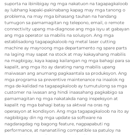
suporta na ibinibigay ng mga nakatuon na tagapagkaloob
ay lubhang kapaki-pakinabang kapag may mga tanong o
problema, na may mga bihasang tauhan na handang
tumugon sa pamamagitan ng telepono, email, o remote
connectivity upang ma-diagnose ang mga isyu at gabayan
ang mga operator sa mabilis na solusyon. Ang mga
establisadong tagapagkaloob ng metal laser cutting
machine ay mayroong mga departamento ng spare parts
na laging may sapat na stock at may kakayahang mabilis
na magbigay, kaya kapag kailangan ng mga bahagi para sa
kapalit, ang mga ito ay darating nang mabilis upang
maiwasan ang anumang pagkaantala sa produksyon. Ang
mga programa sa preventive maintenance na inaalok ng
mga de-kalidad na tagapagkaloob ay tumutulong sa mga
customer na iwasan ang hindi inaasahang pagkabigo sa
pamamagitan ng mga nakatakda nang inspeksyon at
kapalit ng mga bahagi batay sa aktwal na oras ng
operasyon at kondisyon. Ang mga tagapagkaloob na ito ay
nagbibigay din ng mga update sa software na
nagdaragdag ng bagong feature, nagpapabuti ng
performance, at nananatiling compatible sa patuloy na