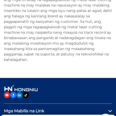
machine na may malakas na reputasyon ay may malaking
insentibo na lutasin ang mga isyu nang patas at agad, dahil
ang halaga ng kanilang brand ay nakasalalay sa
pagpapanatili ng kasiyahan ng customer. Sa huli, ang
pagpili ng mga tagapagkaloob ng metal laser cutting
machine na may naipakita nang maayos na track record ay
binabawasan ang panganib at nadaragdagan ang tiwala na
ang malaking investasyon mo ay magdudulot ng
inaasahang kita sa pamamagitan ng maaasahang
pagganap, sapat na suporta, at patuloy na teknolohikal na
kahalagahan.
Mga Mabilis na Link