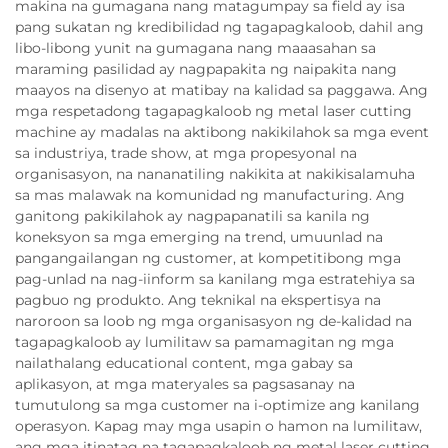
makina na gumagana nang matagumpay sa field ay isa
pang sukatan ng kredibilidad ng tagapagkaloob, dahil ang
libo-libong yunit na gumagana nang maaasahan sa
maraming pasilidad ay nagpapakita ng naipakita nang
maayos na disenyo at matibay na kalidad sa paggawa. Ang
mga respetadong tagapagkaloob ng metal laser cutting
machine ay madalas na aktibong nakikilahok sa mga event
sa industriya, trade show, at mga propesyonal na
organisasyon, na nananatiling nakikita at nakikisalamuha
sa mas malawak na komunidad ng manufacturing. Ang
ganitong pakikilahok ay nagpapanatili sa kanila ng
koneksyon sa mga emerging na trend, umuunlad na
pangangailangan ng customer, at kompetitibong mga
pag-unlad na nag-iinform sa kanilang mga estratehiya sa
pagbuo ng produkto. Ang teknikal na ekspertisya na
naroroon sa loob ng mga organisasyon ng de-kalidad na
tagapagkaloob ay lumilitaw sa pamamagitan ng mga
nailathalang educational content, mga gabay sa
aplikasyon, at mga materyales sa pagsasanay na
tumutulong sa mga customer na i-optimize ang kanilang
operasyon. Kapag may mga usapin o hamon na lumilitaw,
ang mga itinatag na tagapagkaloob ng metal laser cutting