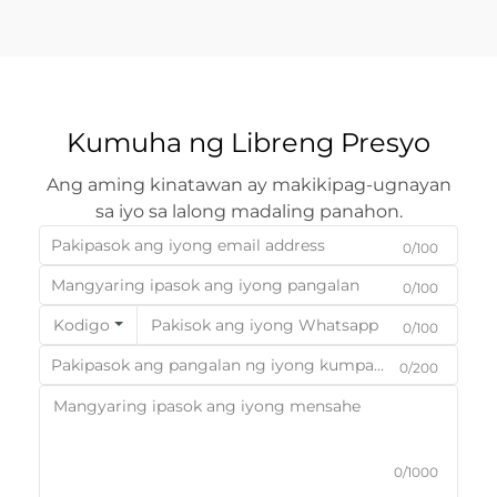
negosyo...
Kumuha ng Libreng Presyo
Ang aming kinatawan ay makikipag-ugnayan
sa iyo sa lalong madaling panahon.
0/100
0/100
Kodigo
0/100
0/200
0/1000