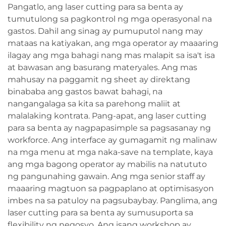
Pangatlo, ang laser cutting para sa benta ay
tumutulong sa pagkontrol ng mga operasyonal na
gastos. Dahil ang sinag ay pumuputol nang may
mataas na katiyakan, ang mga operator ay maaaring
ilagay ang mga bahagi nang mas malapit sa isa't isa
at bawasan ang basurang materyales. Ang mas
mahusay na paggamit ng sheet ay direktang
binababa ang gastos bawat bahagi, na
nangangalaga sa kita sa parehong maliit at
malalaking kontrata. Pang-apat, ang laser cutting
para sa benta ay nagpapasimple sa pagsasanay ng
workforce. Ang interface ay gumagamit ng malinaw
na mga menu at mga naka-save na template, kaya
ang mga bagong operator ay mabilis na natututo
ng pangunahing gawain. Ang mga senior staff ay
maaaring magtuon sa pagpaplano at optimisasyon
imbes na sa patuloy na pagsubaybay. Panglima, ang
laser cutting para sa benta ay sumusuporta sa
flexibility ng negosyo. Ang isang workshop ay