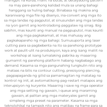
mahigpit na kurba, maliit na butas, at detalyadong pattern
na may pare-parehong kalidad mula sa unang bahagi
hanggang sa huling bahagi. Binabasa ng makina ang
karaniwang mga file ng disenyo, ina-convert ang mga ito
sa mga landas ng pagputol, at sinusundan ang mga landas
na iyon gamit ang kontroladong paggalaw ng sinag. Ibig
sabihin, mas kaunti ang manual na pagpuputol, mas kaunti
ang mga pagkakamali, at mas mahusay ang
pagkakapareho ng mga bahagi. Sumusuporta ang laser
cutting para sa pagbebenta na ito sa parehong prototype
work at paulit-ulit na produksyon, kaya ang isang maliit na
workshop at isang lumalaking pabrika ay maaaring
gumamit ng parehong platform habang nagbabago ang
demand. Kasama sa mga pangunahing tungkulin nito ang
mataas na bilis na contour cutting, presisyong piercing,
pagpapaganda ng gilid sa pamamagitan ng matatag na
kontrol ng init, at awtomatikong pag-restart matapos ang
interupsiyon ng kuryente. Maaaring i-save ng mga operator
ang mga setting ng gawain, i-queue ang maraming
gawain, at palitan ang mga materyales gamit ang
simpleng mga preset na parameter. Kasama sa mga
teknolohikal na tampok nito ang matibay na frame para sa