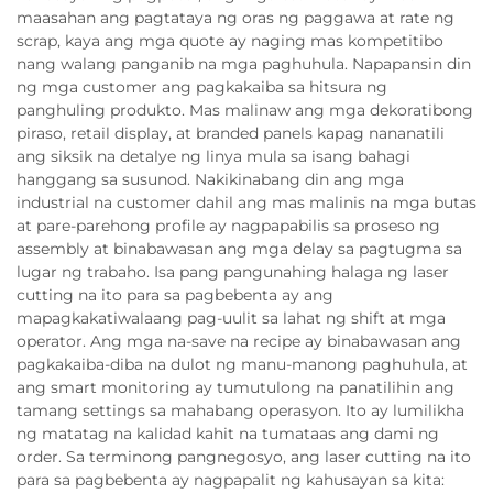
maasahan ang pagtataya ng oras ng paggawa at rate ng
scrap, kaya ang mga quote ay naging mas kompetitibo
nang walang panganib na mga paghuhula. Napapansin din
ng mga customer ang pagkakaiba sa hitsura ng
panghuling produkto. Mas malinaw ang mga dekoratibong
piraso, retail display, at branded panels kapag nananatili
ang siksik na detalye ng linya mula sa isang bahagi
hanggang sa susunod. Nakikinabang din ang mga
industrial na customer dahil ang mas malinis na mga butas
at pare-parehong profile ay nagpapabilis sa proseso ng
assembly at binabawasan ang mga delay sa pagtugma sa
lugar ng trabaho. Isa pang pangunahing halaga ng laser
cutting na ito para sa pagbebenta ay ang
mapagkakatiwalaang pag-uulit sa lahat ng shift at mga
operator. Ang mga na-save na recipe ay binabawasan ang
pagkakaiba-diba na dulot ng manu-manong paghuhula, at
ang smart monitoring ay tumutulong na panatilihin ang
tamang settings sa mahabang operasyon. Ito ay lumilikha
ng matatag na kalidad kahit na tumataas ang dami ng
order. Sa terminong pangnegosyo, ang laser cutting na ito
para sa pagbebenta ay nagpapalit ng kahusayan sa kita: