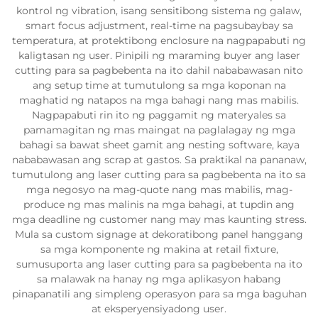
kontrol ng vibration, isang sensitibong sistema ng galaw,
smart focus adjustment, real-time na pagsubaybay sa
temperatura, at protektibong enclosure na nagpapabuti ng
kaligtasan ng user. Pinipili ng maraming buyer ang laser
cutting para sa pagbebenta na ito dahil nababawasan nito
ang setup time at tumutulong sa mga koponan na
maghatid ng natapos na mga bahagi nang mas mabilis.
Nagpapabuti rin ito ng paggamit ng materyales sa
pamamagitan ng mas maingat na paglalagay ng mga
bahagi sa bawat sheet gamit ang nesting software, kaya
nababawasan ang scrap at gastos. Sa praktikal na pananaw,
tumutulong ang laser cutting para sa pagbebenta na ito sa
mga negosyo na mag-quote nang mas mabilis, mag-
produce ng mas malinis na mga bahagi, at tupdin ang
mga deadline ng customer nang may mas kaunting stress.
Mula sa custom signage at dekoratibong panel hanggang
sa mga komponente ng makina at retail fixture,
sumusuporta ang laser cutting para sa pagbebenta na ito
sa malawak na hanay ng mga aplikasyon habang
pinapanatili ang simpleng operasyon para sa mga baguhan
at eksperyensiyadong user.