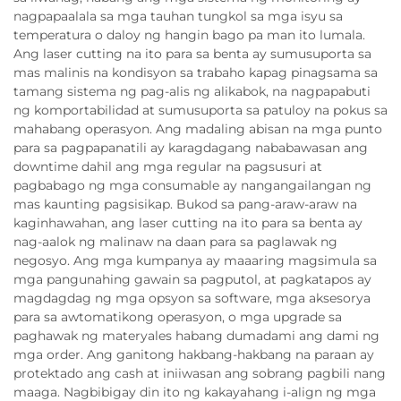
nagpapaalala sa mga tauhan tungkol sa mga isyu sa
temperatura o daloy ng hangin bago pa man ito lumala.
Ang laser cutting na ito para sa benta ay sumusuporta sa
mas malinis na kondisyon sa trabaho kapag pinagsama sa
tamang sistema ng pag-alis ng alikabok, na nagpapabuti
ng komportabilidad at sumusuporta sa patuloy na pokus sa
mahabang operasyon. Ang madaling abisan na mga punto
para sa pagpapanatili ay karagdagang nababawasan ang
downtime dahil ang mga regular na pagsusuri at
pagbabago ng mga consumable ay nangangailangan ng
mas kaunting pagsisikap. Bukod sa pang-araw-araw na
kaginhawahan, ang laser cutting na ito para sa benta ay
nag-aalok ng malinaw na daan para sa paglawak ng
negosyo. Ang mga kumpanya ay maaaring magsimula sa
mga pangunahing gawain sa pagputol, at pagkatapos ay
magdagdag ng mga opsyon sa software, mga aksesorya
para sa awtomatikong operasyon, o mga upgrade sa
paghawak ng materyales habang dumadami ang dami ng
mga order. Ang ganitong hakbang-hakbang na paraan ay
protektado ang cash at iniiwasan ang sobrang pagbili nang
maaga. Nagbibigay din ito ng kakayahang i-align ng mga