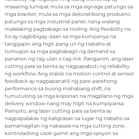
maaaring lumipat mula sa mga signage patungo sa
mga bracket, mula sa mga dekoratibong produkto
patungo sa mga industrial panel, nang walang
malalaking pagbabago sa tooling. Ang flexibility na
ito ay nagbibigay-daan sa mga kompanya na
tanggapin ang higit pang uri ng trabaho at
tumugon sa mga pagbabago ng demand sa
panahon ng tag-ulan o tag-init. Panganim, ang laser
cutting para sa benta ay nagpapabuti ng reliability
ng workflow. Ang stable na motion control at sensor
feedback ay nagpapanatili ng pare-parehong
performance sa buong mahabang shift, na
tumutulong sa mga koponan na magplano ng mga
delivery window nang may higit na kumpiyansa.
Pampito, ang laser cutting para sa benta ay
nagpapalakas ng kaligtasan sa lugar ng trabaho sa
pamamagitan ng nakasara na mga cutting zone,
kontroladong usok gamit ang mga opsyon sa