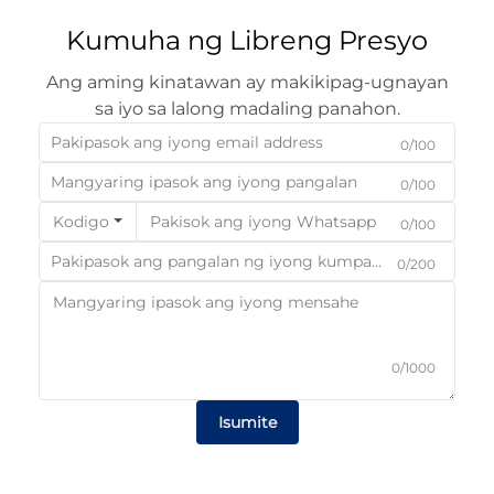
Kumuha ng Libreng Presyo
Ang aming kinatawan ay makikipag-ugnayan
sa iyo sa lalong madaling panahon.
0/100
0/100
Kodigo
0/100
0/200
0/1000
Isumite