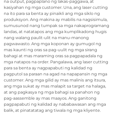
na output, pagpaplano ng lakas-paggawa, at
kasiyahan ng mga customer. Una, ang laser cutting
na ito para sa benta ay pinaikli ang mga siklo ng
produksyon. Ang makina ay mabilis na nagsisimula,
sumusunod nang tumpak sa mga nakaprogramang
landas, at natatapos ang mga kumplikadong hugis
nang walang paulit-ulit na manu-manong
pagwawasto. Ang mga koponan ay gumugol ng
mas kaunti ng oras sa pag-uulit ng mga sirang
bahagi at mas maraming oras sa pagpapadala ng
mga natapos na order. Pangalawa, ang laser cutting
para sa benta ay nagpapabuti ng kalidad ng
pagputol sa paraan na agad na napapansin ng mga
customer. Ang mga gilid ay mas malinis ang itsura,
ang mga sukat ay mas malapit sa target na halaga,
at ang pagkasya ng mga bahagi sa panahon ng
pag-aassemble ay mas maayos. Ang ganitong
pagpapabuti ng kalidad ay nababawasan ang mga
balik, at pinatatatag ang tiwala ng mga kliyente.