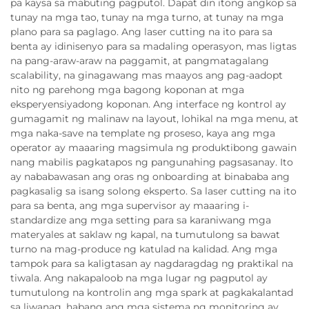
pa kaysa sa mabuting pagputol. Dapat din itong angkop sa
tunay na mga tao, tunay na mga turno, at tunay na mga
plano para sa paglago. Ang laser cutting na ito para sa
benta ay idinisenyo para sa madaling operasyon, mas ligtas
na pang-araw-araw na paggamit, at pangmatagalang
scalability, na ginagawang mas maayos ang pag-aadopt
nito ng parehong mga bagong koponan at mga
eksperyensiyadong koponan. Ang interface ng kontrol ay
gumagamit ng malinaw na layout, lohikal na mga menu, at
mga naka-save na template ng proseso, kaya ang mga
operator ay maaaring magsimula ng produktibong gawain
nang mabilis pagkatapos ng pangunahing pagsasanay. Ito
ay nababawasan ang oras ng onboarding at binababa ang
pagkasalig sa isang solong eksperto. Sa laser cutting na ito
para sa benta, ang mga supervisor ay maaaring i-
standardize ang mga setting para sa karaniwang mga
materyales at saklaw ng kapal, na tumutulong sa bawat
turno na mag-produce ng katulad na kalidad. Ang mga
tampok para sa kaligtasan ay nagdaragdag ng praktikal na
tiwala. Ang nakapaloob na mga lugar ng pagputol ay
tumutulong na kontrolin ang mga spark at pagkakalantad
sa liwanag, habang ang mga sistema ng monitoring ay