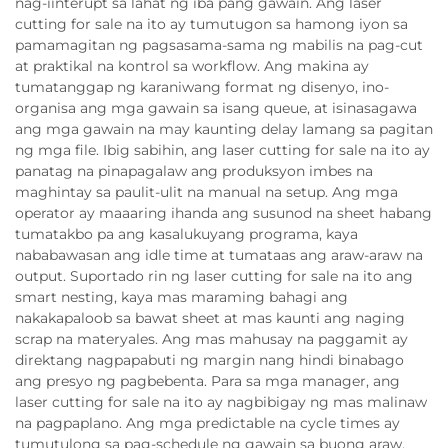
nag-iinterupt sa lahat ng iba pang gawain. Ang laser
cutting for sale na ito ay tumutugon sa hamong iyon sa
pamamagitan ng pagsasama-sama ng mabilis na pag-cut
at praktikal na kontrol sa workflow. Ang makina ay
tumatanggap ng karaniwang format ng disenyo, ino-
organisa ang mga gawain sa isang queue, at isinasagawa
ang mga gawain na may kaunting delay lamang sa pagitan
ng mga file. Ibig sabihin, ang laser cutting for sale na ito ay
panatag na pinapagalaw ang produksyon imbes na
maghintay sa paulit-ulit na manual na setup. Ang mga
operator ay maaaring ihanda ang susunod na sheet habang
tumatakbo pa ang kasalukuyang programa, kaya
nababawasan ang idle time at tumataas ang araw-araw na
output. Suportado rin ng laser cutting for sale na ito ang
smart nesting, kaya mas maraming bahagi ang
nakakapaloob sa bawat sheet at mas kaunti ang naging
scrap na materyales. Ang mas mahusay na paggamit ay
direktang nagpapabuti ng margin nang hindi binabago
ang presyo ng pagbebenta. Para sa mga manager, ang
laser cutting for sale na ito ay nagbibigay ng mas malinaw
na pagpaplano. Ang mga predictable na cycle times ay
tumutulong sa pag-schedule ng gawain sa buong araw,