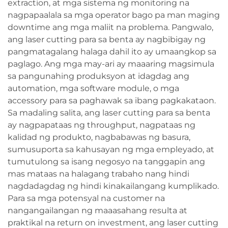
extraction, at mga sistema ng monitoring na
nagpapaalala sa mga operator bago pa man maging
downtime ang mga maliit na problema. Pangwalo,
ang laser cutting para sa benta ay nagbibigay ng
pangmatagalang halaga dahil ito ay umaangkop sa
paglago. Ang mga may-ari ay maaaring magsimula
sa pangunahing produksyon at idagdag ang
automation, mga software module, o mga
accessory para sa paghawak sa ibang pagkakataon.
Sa madaling salita, ang laser cutting para sa benta
ay nagpapataas ng throughput, nagpataas ng
kalidad ng produkto, nagbabawas ng basura,
sumusuporta sa kahusayan ng mga empleyado, at
tumutulong sa isang negosyo na tanggapin ang
mas mataas na halagang trabaho nang hindi
nagdadagdag ng hindi kinakailangang kumplikado.
Para sa mga potensyal na customer na
nangangailangan ng maaasahang resulta at
praktikal na return on investment, ang laser cutting