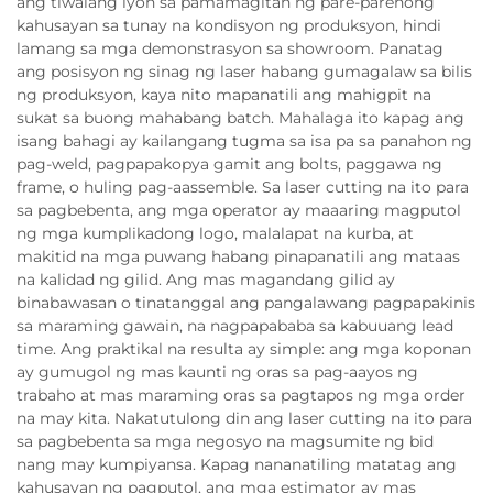
ang tiwalang iyon sa pamamagitan ng pare-parehong
kahusayan sa tunay na kondisyon ng produksyon, hindi
lamang sa mga demonstrasyon sa showroom. Panatag
ang posisyon ng sinag ng laser habang gumagalaw sa bilis
ng produksyon, kaya nito mapanatili ang mahigpit na
sukat sa buong mahabang batch. Mahalaga ito kapag ang
isang bahagi ay kailangang tugma sa isa pa sa panahon ng
pag-weld, pagpapakopya gamit ang bolts, paggawa ng
frame, o huling pag-aassemble. Sa laser cutting na ito para
sa pagbebenta, ang mga operator ay maaaring magputol
ng mga kumplikadong logo, malalapat na kurba, at
makitid na mga puwang habang pinapanatili ang mataas
na kalidad ng gilid. Ang mas magandang gilid ay
binabawasan o tinatanggal ang pangalawang pagpapakinis
sa maraming gawain, na nagpapababa sa kabuuang lead
time. Ang praktikal na resulta ay simple: ang mga koponan
ay gumugol ng mas kaunti ng oras sa pag-aayos ng
trabaho at mas maraming oras sa pagtapos ng mga order
na may kita. Nakatutulong din ang laser cutting na ito para
sa pagbebenta sa mga negosyo na magsumite ng bid
nang may kumpiyansa. Kapag nananatiling matatag ang
kahusayan ng pagputol, ang mga estimator ay mas