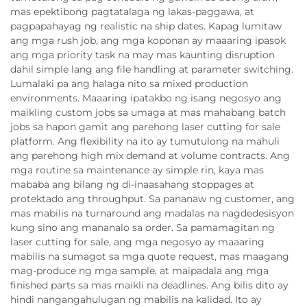
mas epektibong pagtatalaga ng lakas-paggawa, at
pagpapahayag ng realistic na ship dates. Kapag lumitaw
ang mga rush job, ang mga koponan ay maaaring ipasok
ang mga priority task na may mas kaunting disruption
dahil simple lang ang file handling at parameter switching.
Lumalaki pa ang halaga nito sa mixed production
environments. Maaaring ipatakbo ng isang negosyo ang
maikling custom jobs sa umaga at mas mahabang batch
jobs sa hapon gamit ang parehong laser cutting for sale
platform. Ang flexibility na ito ay tumutulong na mahuli
ang parehong high mix demand at volume contracts. Ang
mga routine sa maintenance ay simple rin, kaya mas
mababa ang bilang ng di-inaasahang stoppages at
protektado ang throughput. Sa pananaw ng customer, ang
mas mabilis na turnaround ang madalas na nagdedesisyon
kung sino ang mananalo sa order. Sa pamamagitan ng
laser cutting for sale, ang mga negosyo ay maaaring
mabilis na sumagot sa mga quote request, mas maagang
mag-produce ng mga sample, at maipadala ang mga
finished parts sa mas maikli na deadlines. Ang bilis dito ay
hindi nangangahulugan ng mabilis na kalidad. Ito ay