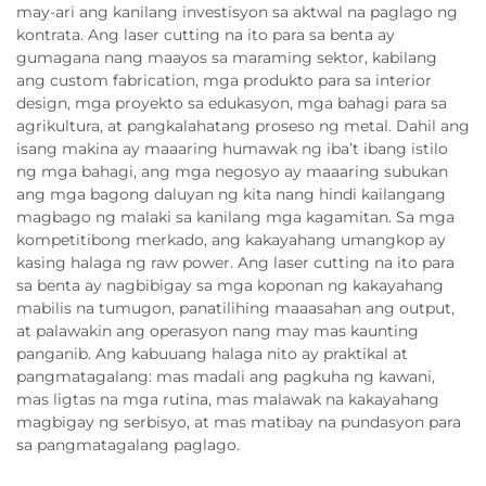
may-ari ang kanilang investisyon sa aktwal na paglago ng
kontrata. Ang laser cutting na ito para sa benta ay
gumagana nang maayos sa maraming sektor, kabilang
ang custom fabrication, mga produkto para sa interior
design, mga proyekto sa edukasyon, mga bahagi para sa
agrikultura, at pangkalahatang proseso ng metal. Dahil ang
isang makina ay maaaring humawak ng iba’t ibang istilo
ng mga bahagi, ang mga negosyo ay maaaring subukan
ang mga bagong daluyan ng kita nang hindi kailangang
magbago ng malaki sa kanilang mga kagamitan. Sa mga
kompetitibong merkado, ang kakayahang umangkop ay
kasing halaga ng raw power. Ang laser cutting na ito para
sa benta ay nagbibigay sa mga koponan ng kakayahang
mabilis na tumugon, panatilihing maaasahan ang output,
at palawakin ang operasyon nang may mas kaunting
panganib. Ang kabuuang halaga nito ay praktikal at
pangmatagalang: mas madali ang pagkuha ng kawani,
mas ligtas na mga rutina, mas malawak na kakayahang
magbigay ng serbisyo, at mas matibay na pundasyon para
sa pangmatagalang paglago.