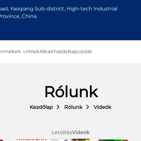
d, Yaoqiang Sub-district, High-tech Industrial
rovince, China
ermékek
Hírek
Alkalmazás
Kapcsolat
Rólunk
Kezdőlap
Rólunk
Videók
Letöltés
Videók