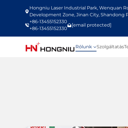
Hongniu Laser Industrial Park, Wenquan Roa
Development Zone, Jinan City, Shandong P
+86-13455152330
[email protected]
+86-13455152330
Rólunk
Szolgáltatás
T