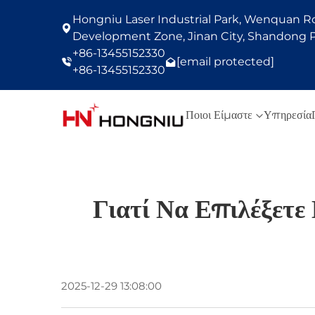
Hongniu Laser Industrial Park, Wenquan Roa
Development Zone, Jinan City, Shandong P
+86-13455152330
[email protected]
+86-13455152330
Ποιοι Είμαστε
Υπηρεσία
Γιατί Να Επιλέξετε
2025-12-29 13:08:00