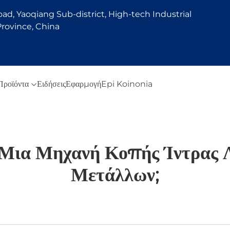
d, Yaoqiang Sub-district, High-tech Industrial
rovince, China
Προϊόντα
Ειδήσεις
Εφαρμογή
Epi Koinonia
 Μια Μηχανή Κοπής Ίντρας 
Μετάλλων;