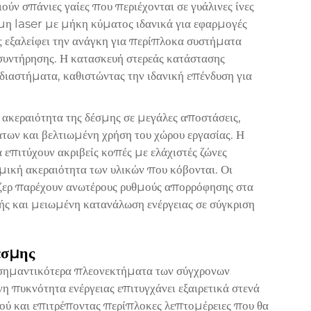
ύν σπάνιες γαίες που περιέχονται σε γυάλινες ίνες
σμη laser με μήκη κύματος ιδανικά για εφαρμογές
 εξαλείφει την ανάγκη για περίπλοκα συστήματα
 συντήρησης. Η κατασκευή στερεάς κατάστασης
διαστήματα, καθιστώντας την ιδανική επένδυση για
 ακεραιότητα της δέσμης σε μεγάλες αποστάσεις,
ων και βελτιωμένη χρήση του χώρου εργασίας. Η
 επιτύχουν ακριβείς κοπές με ελάχιστές ζώνες
μική ακεραιότητα των υλικών που κόβονται. Οι
ιζερ παρέχουν ανωτέρους ρυθμούς απορρόφησης στα
ής και μειωμένη κατανάλωση ενέργειας σε σύγκριση
έσμης
 σημαντικότερα πλεονεκτήματα των σύγχρονων
η πυκνότητα ενέργειας επιτυγχάνει εξαιρετικά στενά
ού και επιτρέποντας περίπλοκες λεπτομέρειες που θα