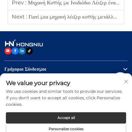
Prev :
Μηχανή Κοπής με Ινοδιόδιο Λέιζερ έναντι Μηχανής Κοπής με CO₂
Next :
Γιατί μια μηχανή λέιζερ κοπής μετάλλων βελτιώνει την αποδοτικότητα της κοπής;
Γρήγοροι Σύνδεσμοι
We value your privacy
Προϊόντα
We use cookies and similar tools to provide our services.
If you don't want to accept all cookies, click Personalize
Επικοινωνήστε Μαζί Μας
cookies.
Accept all
Copyright © 2026 Jinan Hongniu Machinery Equipment
Personalize cookies