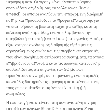
περιγράμματα. Οι προηγμένοι ελεγκτές κίνησης
εφαρμόζουν αλγόριθμους «προβλέψεως» (look-
ahead), οι οποίοι αναλύουν την επερχόμενη διαδρομή
κοπής και προσαρμόζουν τα προφίλ επιτάχυνσης για
να διατηρήσουν τη βέλτιστη ταχύτητα κοπής κατά τη
διέλευση από καμπύλες, ενώ προλαμβάνουν την
υπερβολική εκτροπή (overshoot) στις γωνίες. Αυτός ο
εξυπνότερος σχεδιασμός διαδρομής εξαλείφει τις
στρογγυλεμένες γωνίες και τις υπερβολικές εκτροπές
που είναι συνήθεις σε απλούστερα συστήματα, τα οποία
επιβραδύνουν απότομα κατά τις αλλαγές κατεύθυνσης,
διασφαλίζοντας ότι οι γωνίες των 90 μοιρών
προκύπτουν αιχμηρές και τετράγωνες, ενώ οι ομαλές
καμπύλες διατηρούν τις προγραμματισμένες ακτίνες
τους χωρίς επίπεδες επιφάνειες (faceting) ή
ανωμαλίες.
Η εφαρμογή επεκτείνεται στη συντονισμένη κίνηση
μεταξύ των αξόνων θέσης X-Y και του άξονα Z για