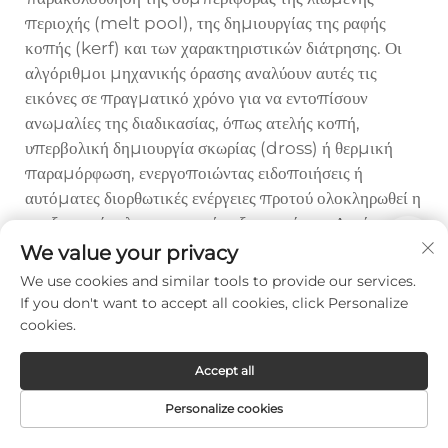
περιοχής (melt pool), της δημιουργίας της ραφής
κοπής (kerf) και των χαρακτηριστικών διάτρησης. Οι
αλγόριθμοι μηχανικής όρασης αναλύουν αυτές τις
εικόνες σε πραγματικό χρόνο για να εντοπίσουν
ανωμαλίες της διαδικασίας, όπως ατελής κοπή,
υπερβολική δημιουργία σκωρίας (dross) ή θερμική
παραμόρφωση, ενεργοποιώντας ειδοποιήσεις ή
αυτόματες διορθωτικές ενέργειες προτού ολοκληρωθεί η
επεξεργασία ελαττωματικών εξαρτημάτων. Αυτή η
ενδιάμεση επαλήθευση της ποιότητας μειώνει τα
We value your privacy
απορρίμματα, καθώς εντοπίζει τα προβλήματα
We use cookies and similar tools to provide our services.
αμέσως, αντί να ανακαλύπτονται τα ελαττώματα κατά
If you don't want to accept all cookies, click Personalize
τη μετα-παραγωγική εξέταση ολοκληρωμένων
cookies.
παρτίδων.
Accept all
Τα συστήματα παρακολούθησης εκπομπών
διαδικασίας με βάση το φωτοδίοδο μετρούν την ένταση
Personalize cookies
και τα φασματικά χαρακτηριστικά του φωτός που