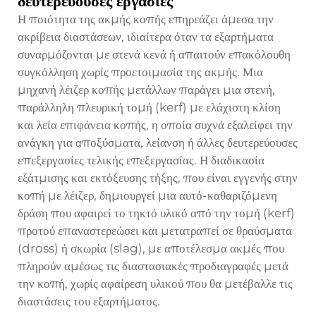
δευτερεύουσες εργασίες
Η ποιότητα της ακμής κοπής επηρεάζει άμεσα την
ακρίβεια διαστάσεων, ιδιαίτερα όταν τα εξαρτήματα
συναρμόζονται με στενά κενά ή απαιτούν επακόλουθη
συγκόλληση χωρίς προετοιμασία της ακμής. Μια
μηχανή λέιζερ κοπής μετάλλων παράγει μια στενή,
παράλληλη πλευρική τομή (kerf) με ελάχιστη κλίση
και λεία επιφάνεια κοπής, η οποία συχνά εξαλείφει την
ανάγκη για αποξύσματα, λείανση ή άλλες δευτερεύουσες
επεξεργασίες τελικής επεξεργασίας. Η διαδικασία
εξάτμισης και εκτόξευσης τήξης, που είναι εγγενής στην
κοπή με λέιζερ, δημιουργεί μια αυτό-καθαριζόμενη
δράση που αφαιρεί το τηκτό υλικό από την τομή (kerf)
προτού επαναστερεώσει και μετατραπεί σε θραύσματα
(dross) ή σκωρία (slag), με αποτέλεσμα ακμές που
πληρούν αμέσως τις διαστασιακές προδιαγραφές μετά
την κοπή, χωρίς αφαίρεση υλικού που θα μετέβαλλε τις
διαστάσεις του εξαρτήματος.