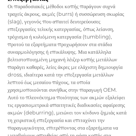
Οι παραδοσιακές μέθοδοι κοπής παράγουν συχνά
τραχείς άκρους, ακμές (burrs) ή συσσώρευση σκωρίας
(slag), γεγονός που απαιτεί δευτερεύουσες
επεξεργασίες τελικής κατεργασίας, όπως λείανση,
τρόχισμα ή κυλιόμενη κατεργασία (tumbling),
προτού τα εξαρτήματα προχωρήσουν στα στάδια
συναρμολόγησης ή επικάλυψης. Μια κατάλληλα
βελτιστοποιημένη μηχανή λέιζερ κοπής μετάλλων
παράγει καθαρές, λείες άκρες με ελάχιστη δημιουργία
dross, ιδιαίτερα κατά την επεξεργασία μετάλλων
λεπτού έως μεσαίου πάχους, τα οποία
χρησιμοποιούνται συνήθως στην παραγωγή OEM.
Αυτό το πλεονέκτημα ποιότητας των ακμών εξαλείφει
τις εργασιομετρικά απαιτητικές διαδικασίες αφαίρεσης
ακμών (deburring), μειώνει τον κίνδυνο ζημιάς κατά
τη χειριστική επεξεργασία και επιταχύνει την
παραγωγικότητα, επιτρέποντας στα εξαρτήματα να
μεταβαίνουν απευθείας από τη φάση κοπής στα