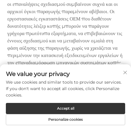
οι επαναλήψεις σχεδιασμού συμβαίνουν συχνά και οι
αρχικοί όγκοι παραγωγής παραμένουν αβέβαιοι. Οι
εργοστασιακές εγκαταστάσεις ΟΕΜ που διαθέτουν
δυνατότητες λέιζερ κοπής μπορούν να παράγουν
γρήγορα πρωτότυπα εξαρτήματα, να επιβεβαιώνουν τις
έννοιες σχεδιασμού και να μεταβαίνουν ομαλά στη
φάση αύξησης της παραγωγής, χωρίς να χρειάζεται να
περιμένουν την κατασκευή εξειδικευμένων εργαλείων ή
την επαναδιαμόρφωση μηχανικών συστημάτων κοπής.
Αυτή η ευελιξία ενισχύει τις σχέσεις με τους πελάτες,
We value your privacy
καθιστώντας τον ΟΕΜ όχι απλώς έναν προμηθευτή
We use cookies and similar tools to provide our services.
παραγωγής, αλλά έναν εταίρο ανάπτυξης,
If you don't want to accept all cookies, click Personalize
δημιουργώντας ευκαιρίες για νωρίτερη συμμετοχή
cookies.
στους κύκλους σχεδιασμού προϊόντων και ενδεχομένως
για την ασφάλιση μακροπρόθεσμων συμβάσεων
Accept all
παραγωγής καθώς τα νέα προϊόντα μεταβαίνουν από τη
Personalize cookies
φάση ανάπτυξης στην πλήρη βιομηχανική παραγωγή.