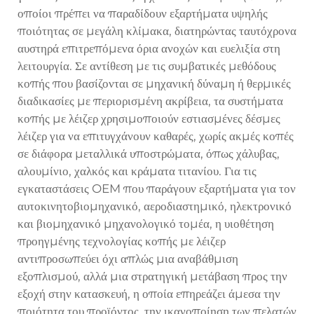
οποίοι πρέπει να παραδίδουν εξαρτήματα υψηλής
ποιότητας σε μεγάλη κλίμακα, διατηρώντας ταυτόχρονα
αυστηρά επιτρεπόμενα όρια ανοχών και ευελιξία στη
λειτουργία. Σε αντίθεση με τις συμβατικές μεθόδους
κοπής που βασίζονται σε μηχανική δύναμη ή θερμικές
διαδικασίες με περιορισμένη ακρίβεια, τα συστήματα
κοπής με λέιζερ χρησιμοποιούν εστιασμένες δέσμες
λέιζερ για να επιτυγχάνουν καθαρές, χωρίς ακμές κοπές
σε διάφορα μεταλλικά υποστρώματα, όπως χάλυβας,
αλουμίνιο, χαλκός και κράματα τιτανίου. Για τις
εγκαταστάσεις OEM που παράγουν εξαρτήματα για τον
αυτοκινητοβιομηχανικό, αεροδιαστημικό, ηλεκτρονικό
και βιομηχανικό μηχανολογικό τομέα, η υιοθέτηση
προηγμένης τεχνολογίας κοπής με λέιζερ
αντιπροσωπεύει όχι απλώς μια αναβάθμιση
εξοπλισμού, αλλά μια στρατηγική μετάβαση προς την
εξοχή στην κατασκευή, η οποία επηρεάζει άμεσα την
ποιότητα του προϊόντος, την ικανοποίηση των πελατών