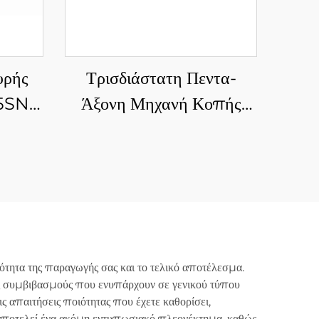
υρής
Τρισδιάστατη Πεντα-
035SN4
Άξονη Μηχανή Κοπής
ήρων
Ινών Λέιζερ
τητα της παραγωγής σας και το τελικό αποτέλεσμα.
υς συμβιβασμούς που ενυπάρχουν σε γενικού τύπου
ις απαιτήσεις ποιότητας που έχετε καθορίσει,
η αποτελεί ένα ακόμη εντυπωσιακό πλεονέκτημα, καθώς