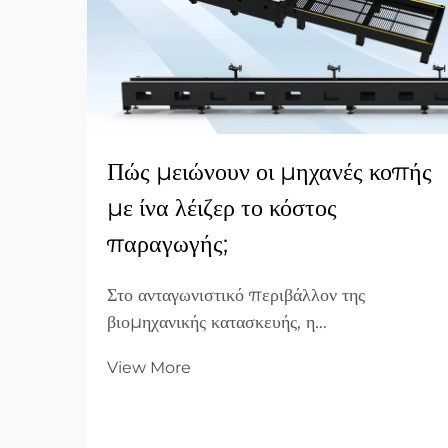
Πώς μειώνουν οι μηχανές κοπής
με ίνα λέιζερ το κόστος
παραγωγής;
Στο ανταγωνιστικό περιβάλλον της
βιομηχανικής κατασκευής, η
βελτιστοποίηση του κόστους αποτελεί το
View More
γέφυρα μεταξύ ενός εργαστηρίου που
αγωνίζεται και μιας επιχείρησης που
ηγείται στην αγορά. Για εταιρείες B2B που