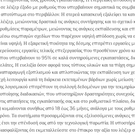
 σε λέιζερ έξοδο με ρυθμούς που υπερβαίνουν σημαντικά τις συμβα
νο αποτύπωμα στο περιβάλλον. Η στερεά κατασκευή εξαλείφει τα κ
ιζερ, μειώνοντας δραστικά τις ανάγκες συντήρησης και το σχετικό κό
ρυθμίσεις παραμέτρων, μειώνοντας τις ανάγκες εκπαίδευσης και 
 μέσω συμπαγών σχεδίων που παρέχουν υψηλή απόδοση χωρίς να απ
ίναι υψηλή. Η εξαιρετική ποιότητα της δέσμης επιτρέπει εργασίες 
υτερεύουσες εργασίες τελικής επεξεργασίας που προσθέτουν χρόνο κα
ς που υπερβαίνουν το 95% σε καλά συντηρούμενες εγκαταστάσεις, 
λάτες. Η ευελιξία όσον αφορά τους τύπους υλικών και τα πάχη σημ
ναπαραγωγή εξοπλισμού και απλοποιώντας την εκπαίδευση των χειρ
χή λειτουργία κατά τη διάρκεια εκτεταμένων βάρδιων χωρίς μείωση 
ς λογισμικού επιτρέπουν τη συλλογή δεδομένων για την τεκμηρίωσ
ποίησης διαδικασιών, που υποστηρίζουν δραστηριότητες συνεχούς 
τις απαιτήσεις της εγκατάστασής σας και στο ρυθμιστικό πλαίσιο, 
 κυμαίνονται συνήθως από 18 έως 36 μήνες, ανάλογα με τους ρυθμο
χρόνο. Τα συστήματα προσαρμόζονται στις εξελισσόμενες ανάγκες
ς έτσι την επένδυσή σας από την τεχνολογική παρωπία. Η υποστή
σφαλίζοντας ότι εκμεταλλεύεστε στο έπακρο την αξία του λέιζερ σας