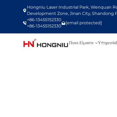
Hongniu Laser Industrial Park, Wenquan Roa
Development Zone, Jinan City, Shandong P
+86-13455152330
[email protected]
+86-13455152330
Ποιοι Είμαστε
Υπηρεσία