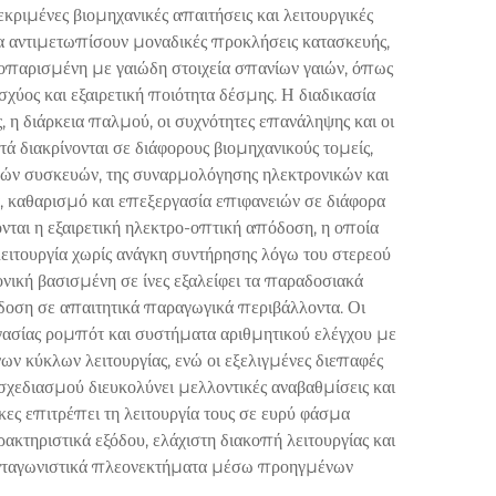
κριμένες βιομηχανικές απαιτήσεις και λειτουργικές
 να αντιμετωπίσουν μοναδικές προκλήσεις κατασκευής,
δοπαρισμένη με γαιώδη στοιχεία σπανίων γαιών, όπως
σχύος και εξαιρετική ποιότητα δέσμης. Η διαδικασία
η διάρκεια παλμού, οι συχνότητες επανάληψης και οι
 διακρίνονται σε διάφορους βιομηχανικούς τομείς,
κών συσκευών, της συναρμολόγησης ηλεκτρονικών και
, καθαρισμό και επεξεργασία επιφανειών σε διάφορα
νται η εξαιρετική ηλεκτρο-οπτική απόδοση, η οποία
 λειτουργία χωρίς ανάγκη συντήρησης λόγω του στερεού
νική βασισμένη σε ίνες εξαλείφει τα παραδοσιακά
δοση σε απαιτητικά παραγωγικά περιβάλλοντα. Οι
ασίας ρομπότ και συστήματα αριθμητικού ελέγχου με
ν κύκλων λειτουργίας, ενώ οι εξελιγμένες διεπαφές
χεδιασμού διευκολύνει μελλοντικές αναβαθμίσεις και
κες επιτρέπει τη λειτουργία τους σε ευρύ φάσμα
τηριστικά εξόδου, ελάχιστη διακοπή λειτουργίας και
ν ανταγωνιστικά πλεονεκτήματα μέσω προηγμένων