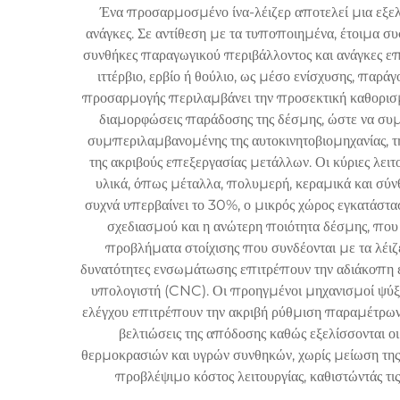
Ένα προσαρμοσμένο ίνα-λέιζερ αποτελεί μια εξελιγ
ανάγκες. Σε αντίθεση με τα τυποποιημένα, έτοιμα συ
συνθήκες παραγωγικού περιβάλλοντος και ανάγκες επ
ιττέρβιο, ερβίο ή θούλιο, ως μέσο ενίσχυσης, παρά
προσαρμογής περιλαμβάνει την προσεκτική καθορισμό
διαμορφώσεις παράδοσης της δέσμης, ώστε να συμφ
συμπεριλαμβανομένης της αυτοκινητοβιομηχανίας, τ
της ακριβούς επεξεργασίας μετάλλων. Οι κύριες λε
υλικά, όπως μέταλλα, πολυμερή, κεραμικά και σύνθ
συχνά υπερβαίνει το 30%, ο μικρός χώρος εγκατάσταση
σχεδιασμού και η ανώτερη ποιότητα δέσμης, που 
προβλήματα στοίχισης που συνδέονται με τα λέι
δυνατότητες ενσωμάτωσης επιτρέπουν την αδιάκοπη 
υπολογιστή (CNC). Οι προηγμένοι μηχανισμοί ψύξης
ελέγχου επιτρέπουν την ακριβή ρύθμιση παραμέτρων 
βελτιώσεις της απόδοσης καθώς εξελίσσονται οι
θερμοκρασιών και υγρών συνθηκών, χωρίς μείωση της
προβλέψιμο κόστος λειτουργίας, καθιστώντάς τ