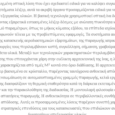
μένη οπτική λύση που έχει σχεδιαστεί ειδικά για να καλύψει συγκε
στήματα λέιζερ, αυτά τα ακριβή όργανα προσαρμόζονται ειδικά για
εξεργασίας υλικών. Η βασική τεχνολογία χρησιμοποιεί οπτική ίνα 
γοντας εξαιρετικά εστιασμένες λέιζερ δέσμες με ανώτατη πυκνότητα ι
 παραμέτρων, όπως το μήκος κύματος εξόδου, τα επίπεδα ισχύος, 
ωνούν τέλεια με τις προβλεπόμενες εφαρμογές. Τα συστήματα αυτά
ης κατασκευής αεροδιαστημικών εξαρτημάτων, της παραγωγής ιατρι
ιτουργίες τους περιλαμβάνουν κοπή, συγκόλληση, σήμανση, γραβούρα
ετα υλικά. Μεταξύ των τεχνολογικών χαρακτηριστικών περιλαμβάνο
ς που επιτυγχάνεται χάρη στην ευέλικτη αρχιτεκτονική της ίνας, η
χαρακτηρίζεται από τιμές M² κοντά στο όριο διάθλασης. Η αρχιτεκτο
ζερ βασισμένα σε κρύσταλλο, παρέχοντας ταυτόχρονα ανθεκτική από
ενσωμάτωση σε αυτοματοποιημένες γραμμές παραγωγής, κελιά εργ
 διασφαλίζουν τη θερμική σταθερότητα κατά τη διάρκεια εκτεταμένω
και την παρακολούθηση της διαδικασίας. Η μοντουλαρή φιλοσοφία σ
 απαιτήσεις παραγωγής. Η ανθεκτικότητα σε περιβαλλοντικές συνθή
 απόδοσης. Αυτές οι προσαρμοσμένες λύσεις παρέχουν συνεπή χαρακ
ις στρατηγικές επενδύσεις για τους κατασκευαστές που επιδιώκου
δυνατοτήτων επεξεργασίας υλικών.