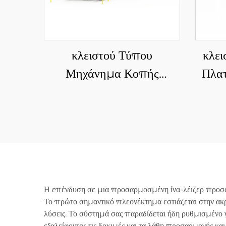
κλειστού Τύπου
κλει
Μηχάνημα Κοπής
Πλα
Ινολέιζερ 3015HU με
Κο
Αυτόματη Φόρτωση &
Πλά
Εκφόρτωση Αποθήκης
Υλικών
Η επένδυση σε μια προσαρμοσμένη ίνα-λέιζερ προσφέ
Το πρώτο σημαντικό πλεονέκτημα εστιάζεται στην ακρ
λύσεις. Το σύστημά σας παραδίδεται ήδη ρυθμισμένο γι
εξαλείφοντας τις δοκιμές και τα λάθη προσαρμογής κ