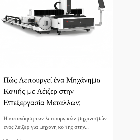
Πώς Λειτουργεί ένα Μηχάνημα
Πλε
Κοπής με Λέιζερ στην
Λέι
Επεξεργασία Μετάλλων;
Ερ
Η κατανόηση των λειτουργικών μηχανισμών
Τα ε
ενός λέιζερ για μηχανή κοπής στην
αντα
επεξεργασία μετάλλων απαιτεί την εξέταση
αναζ