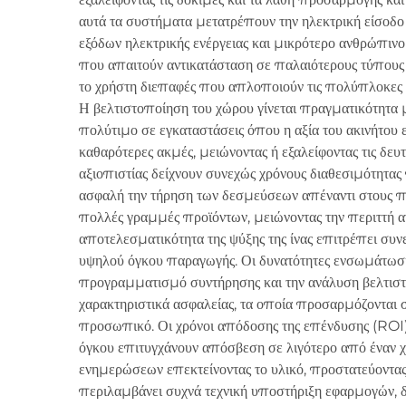
αυτά τα συστήματα μετατρέπουν την ηλεκτρική είσοδο
εξόδων ηλεκτρικής ενέργειας και μικρότερο ανθρώπι
που απαιτούν αντικατάσταση σε παλαιότερους τύπους λέ
το χρήστη διεπαφές που απλοποιούν τις πολύπλοκες 
Η βελτιστοποίηση του χώρου γίνεται πραγματικότητα
πολύτιμο σε εγκαταστάσεις όπου η αξία του ακινήτου ε
καθαρότερες ακμές, μειώνοντας ή εξαλείφοντας τις δε
αξιοπιστίας δείχνουν συνεχώς χρόνους διαθεσιμότητα
ασφαλή την τήρηση των δεσμεύσεων απέναντι στους πε
πολλές γραμμές προϊόντων, μειώνοντας την περιττή α
αποτελεσματικότητα της ψύξης της ίνας επιτρέπει συνε
υψηλού όγκου παραγωγής. Οι δυνατότητες ενσωμάτωση
προγραμματισμό συντήρησης και την ανάλυση βελτιστο
χαρακτηριστικά ασφαλείας, τα οποία προσαρμόζονται σ
προσωπικό. Οι χρόνοι απόδοσης της επένδυσης (ROI)
όγκου επιτυγχάνουν απόσβεση σε λιγότερο από έναν 
ενημερώσεων επεκτείνοντας το υλικό, προστατεύοντα
περιλαμβάνει συχνά τεχνική υποστήριξη εφαρμογών, δια