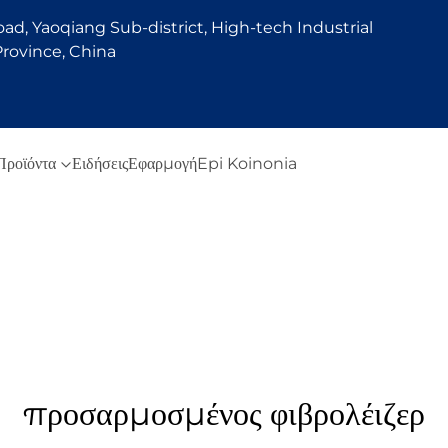
d, Yaoqiang Sub-district, High-tech Industrial
rovince, China
Προϊόντα
Ειδήσεις
Εφαρμογή
Epi Koinonia
προσαρμοσμένος φιβρολέιζερ