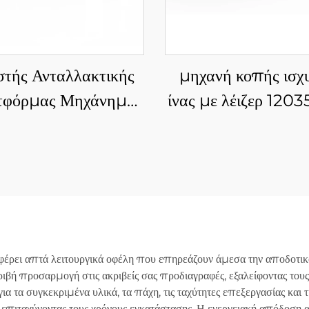
στής Ανταλλακτικής
μηχανή κοπής ισχ
τφόρμας Μηχάνημα
ίνας με λέιζερ 12
πής Ινολέιζερ για
τεσσάρων σφιγκτ
κες και Σωληνώσεις
3015HR
ρει απτά λειτουργικά οφέλη που επηρεάζουν άμεσα την αποδοτικό
ιβή προσαρμογή στις ακριβείς σας προδιαγραφές, εξαλείφοντας το
α τα συγκεκριμένα υλικά, τα πάχη, τις ταχύτητες επεξεργασίας και τ
αι επιταχύνοντας τους χρόνους εγκατάστασης. Η ενεργειακή απόδοσ