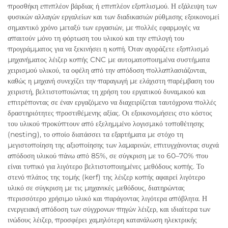
προσθήκη επιπλέον βάρδιας ή επιπλέον εξοπλισμού. Η εξάλειψη των
φυσικών αλλαγών εργαλείων και των διαδικασιών ρύθμισης εξοικονομεί
σημαντικό χρόνο μεταξύ των εργασιών, με πολλές εφαρμογές να
απαιτούν μόνο τη φόρτωση του υλικού και την επιλογή του
προγράμματος για να ξεκινήσει η κοπή. Όταν αγοράζετε εξοπλισμό
μηχανήματος λέιζερ κοπής CNC με αυτοματοποιημένα συστήματα
χειρισμού υλικού, τα οφέλη από την απόδοση πολλαπλασιάζονται,
καθώς η μηχανή συνεχίζει την παραγωγή με ελάχιστη παρέμβαση του
χειριστή, βελτιστοποιώντας τη χρήση του εργατικού δυναμικού και
επιτρέποντας σε έναν εργαζόμενο να διαχειρίζεται ταυτόχρονα πολλές
δραστηριότητες προστιθέμενης αξίας. Οι εξοικονομήσεις στο κόστος
του υλικού προκύπτουν από εξελημμένο λογισμικό τοποθέτησης
(nesting), το οποίο διατάσσει τα εξαρτήματα με στόχο τη
μεγιστοποίηση της αξιοποίησης των λαμαρινών, επιτυγχάνοντας συχνά
απόδοση υλικού πάνω από 85%, σε σύγκριση με το 60–70% που
είναι τυπικό για λιγότερο βελτιστοποιημένες μεθόδους κοπής. Το
στενό πλάτος της τομής (kerf) της λέιζερ κοπής αφαιρεί λιγότερο
υλικό σε σύγκριση με τις μηχανικές μεθόδους, διατηρώντας
περισσότερο χρήσιμο υλικό και παράγοντας λιγότερα απόβλητα. Η
ενεργειακή απόδοση των σύγχρονων πηγών λέιζερ, και ιδιαίτερα των
ινώδους λέιζερ, προσφέρει χαμηλότερη κατανάλωση ηλεκτρικής