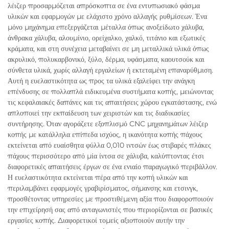
λέιζερ προσαρμόζεται απρόσκοπτα σε ένα εντυπωσιακό φάσμα
υλικών και εφαρμογών με ελάχιστο χρόνο αλλαγής ρυθμίσεων. Ένα
μόνο μηχάνημα επεξεργάζεται μέταλλα όπως ανοξείδωτο χάλυβα,
άνθρακα χάλυβα, αλουμίνιο, ορείχαλκο, χαλκό, τιτάνιο και εξωτικές
κράματα, και στη συνέχεια μεταβαίνει σε μη μεταλλικά υλικά όπως
ακρυλικό, πολυκαρβονικό, ξύλο, δέρμα, υφάσματα, καουτσούκ και
σύνθετα υλικά, χωρίς αλλαγή εργαλείων ή εκτεταμένη επαναρύθμιση.
Αυτή η ευελαστικότητα ως προς τα υλικά εξαλείφει την ανάγκη
επένδυσης σε πολλαπλά ειδικευμένα συστήματα κοπής, μειώνοντας
τις κεφαλαιακές δαπάνες και τις απαιτήσεις χώρου εγκατάστασης, ενώ
απλοποιεί την εκπαίδευση των χειριστών και τις διαδικασίες
συντήρησης. Όταν αγοράζετε εξοπλισμό CNC μηχανημάτων λέιζερ
κοπής με κατάλληλα επίπεδα ισχύος, η ικανότητα κοπής πάχους
εκτείνεται από ευαίσθητα φύλλα 0,010 ιντσών έως στιβαρές πλάκες
πάχους περισσότερο από μία ίντσα σε χάλυβα, καλύπτοντας έτσι
διαφορετικές απαιτήσεις έργων σε ένα ενιαίο παραγωγικό περιβάλλον.
Η ευελαστικότητα εκτείνεται πέρα από την κοπή υλικών και
περιλαμβάνει εφαρμογές γραβιρίσματος, σήμανσης και ετσινγκ,
προσθέτοντας υπηρεσίες με προστιθέμενη αξία που διαφοροποιούν
την επιχείρησή σας από ανταγωνιστές που περιορίζονται σε βασικές
εργασίες κοπής. Διαφορετικοί τομείς αξιοποιούν αυτήν την