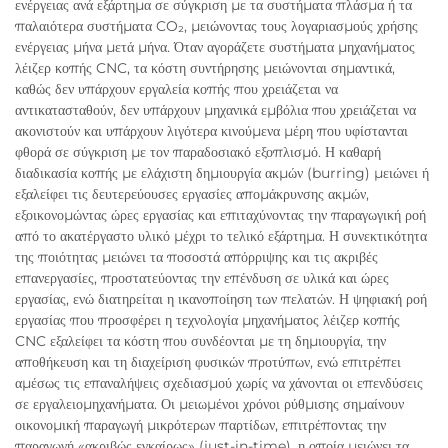
ενέργειας ανά εξάρτημα σε σύγκριση με τα συστήματα πλάσμα ή τα
παλαιότερα συστήματα CO₂, μειώνοντας τους λογαριασμούς χρήσης
ενέργειας μήνα μετά μήνα. Όταν αγοράζετε συστήματα μηχανήματος
λέιζερ κοπής CNC, τα κόστη συντήρησης μειώνονται σημαντικά,
καθώς δεν υπάρχουν εργαλεία κοπής που χρειάζεται να
αντικατασταθούν, δεν υπάρχουν μηχανικά εμβόλια που χρειάζεται να
ακονιστούν και υπάρχουν λιγότερα κινούμενα μέρη που υφίστανται
φθορά σε σύγκριση με τον παραδοσιακό εξοπλισμό. Η καθαρή
διαδικασία κοπής με ελάχιστη δημιουργία ακμών (burring) μειώνει ή
εξαλείφει τις δευτερεύουσες εργασίες απομάκρυνσης ακμών,
εξοικονομώντας ώρες εργασίας και επιταχύνοντας την παραγωγική ροή
από το ακατέργαστο υλικό μέχρι το τελικό εξάρτημα. Η συνεκτικότητα
της ποιότητας μειώνει τα ποσοστά απόρριψης και τις ακριβές
επανεργασίες, προστατεύοντας την επένδυση σε υλικά και ώρες
εργασίας, ενώ διατηρείται η ικανοποίηση των πελατών. Η ψηφιακή ροή
εργασίας που προσφέρει η τεχνολογία μηχανήματος λέιζερ κοπής
CNC εξαλείφει τα κόστη που συνδέονται με τη δημιουργία, την
αποθήκευση και τη διαχείριση φυσικών προτύπων, ενώ επιτρέπει
αμέσως τις επαναλήψεις σχεδιασμού χωρίς να χάνονται οι επενδύσεις
σε εργαλειομηχανήματα. Οι μειωμένοι χρόνοι ρύθμισης σημαίνουν
οικονομική παραγωγή μικρότερων παρτίδων, επιτρέποντας την
παραγωγή «ακριβώς εγκαίρως» (just-in-time), η οποία μειώνει τα