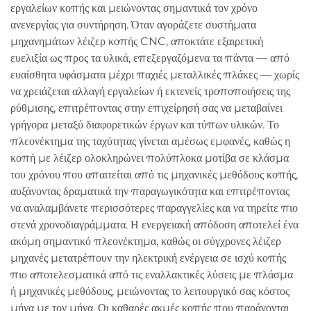
εργαλείων κοπής και μειώνοντας σημαντικά τον χρόνο
ανενεργίας για συντήρηση. Όταν αγοράζετε συστήματα
μηχανημάτων λέιζερ κοπής CNC, αποκτάτε εξαιρετική
ευελιξία ως προς τα υλικά, επεξεργαζόμενα τα πάντα — από
ευαίσθητα υφάσματα μέχρι παχιές μεταλλικές πλάκες — χωρίς
να χρειάζεται αλλαγή εργαλείων ή εκτενείς τροποποιήσεις της
ρύθμισης, επιτρέποντας στην επιχείρησή σας να μεταβαίνει
γρήγορα μεταξύ διαφορετικών έργων και τύπων υλικών. Το
πλεονέκτημα της ταχύτητας γίνεται αμέσως εμφανές, καθώς η
κοπή με λέιζερ ολοκληρώνει πολύπλοκα μοτίβα σε κλάσμα
του χρόνου που απαιτείται από τις μηχανικές μεθόδους κοπής,
αυξάνοντας δραματικά την παραγωγικότητα και επιτρέποντας
να αναλαμβάνετε περισσότερες παραγγελίες και να τηρείτε πιο
στενά χρονοδιαγράμματα. Η ενεργειακή απόδοση αποτελεί ένα
ακόμη σημαντικό πλεονέκτημα, καθώς οι σύγχρονες λέιζερ
μηχανές μετατρέπουν την ηλεκτρική ενέργεια σε ισχύ κοπής
πιο αποτελεσματικά από τις εναλλακτικές λύσεις με πλάσμα
ή μηχανικές μεθόδους, μειώνοντας το λειτουργικό σας κόστος
μήνα με τον μήνα. Οι καθαρές ακμές κοπής που παράγονται