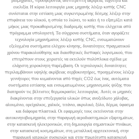
βιομηχανίες, προσφέροντας ανεπίτρεπτη ακρίβεια, ταχύτητα και
ευελιξία. Η κύρια λειτουργία μιας μηχανής λέιζερ κοπής CNC
συνίσταται στην εστίαση μιας συγκεντρωμένης δέσμης λέιζερ στην
επιφάνεια του υλικού, η οποία το λιώνει, το καίει ή το εξατμίζει κατά
μήκος μιας προκαθορισμένης διαδρομής κοπής που ελέγχεται από
πρόγραμμα υπολογιστή. Τα σύγχρονα συστήματα, όταν αγοράζετε
τεχνολογία μηχανήματος λέιζερ κοπής CNC, ενσωματώνουν
εξελιγμένα συστήματα ελέγχου κίνησης, δυνατότητες πραγματικού
χρόνου παρακολούθησης και διαισθητικές διεπαφές λογισμικού, που
επιτρέπουν στους χειριστές να εκτελούν πολύπλοκα σχέδια με
ελάχιστη χειροκίνητη παρέμβαση. Οι τεχνολογικές δυνατότητες
περιλαμβάνουν υψηλής ακρίβειας σερβοκινητήρες, προηγμένους λέιζερ
γεννήτορες που κυμαίνονται από πηγές CO2 έως ίνας, αυτόματα
συστήματα εστίασης και ενσωματωμένους μηχανισμούς ψύξης που
διατηρούν τις βέλτιστες θερμοκρασίες λειτουργίας. Αυτές οι μηχανές
διακρίνονται στην επεξεργασία υλικών όπως ανοξείδωτο χάλυβας,
αλουμίνιο, ορείχαλκος, χαλκός, τιτάνιο, ακρυλικό, ξύλο, δέρμα, ύφασμα
και διάφορα πλαστικά. Οι εφαρμογές τους εκτείνονται στην
αυτοκινητοβιομηχανία, στην παραγωγή αεροδιαστημικών εξαρτημάτων,
στην κατασκευή ηλεκτρονικών, στη δημιουργία σημαντικών πινάκων,
στην κατασκευή κοσμημάτων, στη μεταλλική αρχιτεκτονική, στην
παραγωγή ιατρικών συσκευών και στην πρωτότυπη κατασκευή