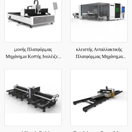
μονής Πλατφόρμας
κλειστής Ανταλλακτικής
Μηχάνημα Κοπής Ινολέιζερ
Πλατφόρμας Μηχάνημα
3015L
Κοπής Ινολέιζερ για Πλάκες
και Σωληνώσεις 3015HR