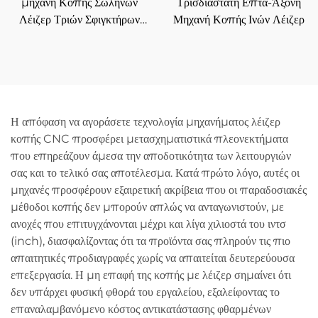
μηχανή Κοπής Σωλήνων
Τρισδιάστατη Επτα-Άξονη
Λέιζερ Τριών Σφιγκτήρων
Μηχανή Κοπής Ινών Λέιζερ
6012SN3
Η απόφαση να αγοράσετε τεχνολογία μηχανήματος λέιζερ
κοπής CNC προσφέρει μετασχηματιστικά πλεονεκτήματα
που επηρεάζουν άμεσα την αποδοτικότητα των λειτουργιών
σας και το τελικό σας αποτέλεσμα. Κατά πρώτο λόγο, αυτές οι
μηχανές προσφέρουν εξαιρετική ακρίβεια που οι παραδοσιακές
μέθοδοι κοπής δεν μπορούν απλώς να ανταγωνιστούν, με
ανοχές που επιτυγχάνονται μέχρι και λίγα χιλιοστά του ιντσ
(inch), διασφαλίζοντας ότι τα προϊόντα σας πληρούν τις πιο
απαιτητικές προδιαγραφές χωρίς να απαιτείται δευτερεύουσα
επεξεργασία. Η μη επαφή της κοπής με λέιζερ σημαίνει ότι
δεν υπάρχει φυσική φθορά του εργαλείου, εξαλείφοντας το
επαναλαμβανόμενο κόστος αντικατάστασης φθαρμένων