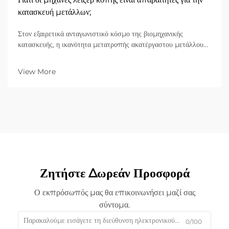
κατασκευή μετάλλων;
Στον εξαιρετικά ανταγωνιστικό κόσμο της βιομηχανικής
κατασκευής, η ικανότητα μετατροπής ακατέργαστου μετάλλου
σε εξαρτήματα υψηλής ακρίβειας αποτελεί τον λίθο της αρχής
της επιτυχίας. Καθώς οι παγκόσμιες βιομηχανίες κινούνται προς
View More
πιο περίπλοκα σχέδια και συντομότερους κύκλους παραγωγής,
οι λέιζερ...
Ζητήστε Δωρεάν Προσφορά
Ο εκπρόσωπός μας θα επικοινωνήσει μαζί σας
σύντομα.
0/100