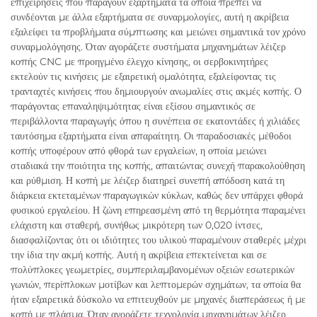
επιχειρήσεις που παράγουν εξαρτήματα τα οποία πρέπει να
συνδέονται με άλλα εξαρτήματα σε συναρμολογίες, αυτή η ακρίβεια
εξαλείφει τα προβλήματα σύμπτωσης και μειώνει σημαντικά τον χρόνο
συναρμολόγησης. Όταν αγοράζετε συστήματα μηχανημάτων λέιζερ
κοπής CNC με προηγμένο έλεγχο κίνησης, οι σερβοκινητήρες
εκτελούν τις κινήσεις με εξαιρετική ομαλότητα, εξαλείφοντας τις
τρανταχτές κινήσεις που δημιουργούν ανωμαλίες στις ακμές κοπής. Ο
παράγοντας επαναληψιμότητας είναι εξίσου σημαντικός σε
περιβάλλοντα παραγωγής όπου η συνέπεια σε εκατοντάδες ή χιλιάδες
ταυτόσημα εξαρτήματα είναι απαραίτητη. Οι παραδοσιακές μέθοδοι
κοπής υποφέρουν από φθορά των εργαλείων, η οποία μειώνει
σταδιακά την ποιότητα της κοπής, απαιτώντας συνεχή παρακολούθηση
και ρύθμιση. Η κοπή με λέιζερ διατηρεί συνεπή απόδοση κατά τη
διάρκεια εκτεταμένων παραγωγικών κύκλων, καθώς δεν υπάρχει φθορά
φυσικού εργαλείου. Η ζώνη επηρεασμένη από τη θερμότητα παραμένει
ελάχιστη και σταθερή, συνήθως μικρότερη των 0,020 ίντσες,
διασφαλίζοντας ότι οι ιδιότητες του υλικού παραμένουν σταθερές μέχρι
την ίδια την ακμή κοπής. Αυτή η ακρίβεια επεκτείνεται και σε
πολύπλοκες γεωμετρίες, συμπεριλαμβανομένων οξειών εσωτερικών
γωνιών, περίπλοκων μοτίβων και λεπτομερών σχημάτων, τα οποία θα
ήταν εξαιρετικά δύσκολο να επιτευχθούν με μηχανές διαπεράσεως ή με
κοπή με πλάσμα. Όταν αγοράζετε τεχνολογία μηχανημάτων λέιζερ