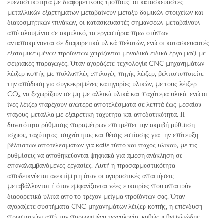
ευελαστικότητα με διαφορετικούς τρόπους: οι κατασκευαστές
μεταλλικών εξαρτημάτων μεταβαίνουν μεταξύ δομικών στοιχείων και
διακοσμητικών πινάκων, οι κατασκευαστές σημάνσεων μεταβαίνουν
από αλουμίνιο σε ακρυλικό, τα εργαστήρια πρωτοτύπων
ανταποκρίνονται σε διαφορετικά υλικά πελατών, ενώ οι κατασκευαστές
εξατομικευμένων προϊόντων χειρίζονται μοναδικά ειδικά έργα μαζί με
σειριακές παραγωγές. Όταν αγοράζετε τεχνολογία CNC μηχανημάτων
λέιζερ κοπής με πολλαπλές επιλογές πηγής λέιζερ, βελτιστοποιείτε
την απόδοση για συγκεκριμένες κατηγορίες υλικών, με τους λέιζερ
CO₂ να ξεχωρίζουν σε μη μεταλλικά υλικά και παχύτερα υλικά, ενώ οι
ίνες λέιζερ παρέχουν ανώτερα αποτελέσματα σε λεπτά έως μεσαίου
πάχους μέταλλα με εξαιρετική ταχύτητα και αποδοτικότητα. Η
δυνατότητα ρύθμισης παραμέτρων επιτρέπει την ακριβή ρύθμιση
ισχύος, ταχύτητας, συχνότητας και θέσης εστίασης για την επίτευξη
βέλτιστων αποτελεσμάτων για κάθε τύπο και πάχος υλικού, με τις
ρυθμίσεις να αποθηκεύονται ψηφιακά για άμεση ανάκληση σε
επαναλαμβανόμενες εργασίες. Αυτή η προσαρμοστικότητα
αποδεικνύεται ανεκτίμητη όταν οι αγοραστικές απαιτήσεις
μεταβάλλονται ή όταν εμφανίζονται νέες ευκαιρίες που απαιτούν
διαφορετικά υλικά από το τρέχον μείγμα προϊόντων σας. Όταν
αγοράζετε συστήματα CNC μηχανημάτων λέιζερ κοπής, η επένδυση
προστατεύει από την παρωχημένη τεχνολογία, καθώς η θεμελιώδης