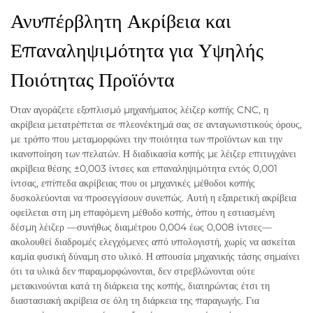
Ανυπέρβλητη Ακρίβεια και
Επαναληψιμότητα για Υψηλής
Ποιότητας Προϊόντα
Όταν αγοράζετε εξοπλισμό μηχανήματος λέιζερ κοπής CNC, η
ακρίβεια μετατρέπεται σε πλεονέκτημά σας σε ανταγωνιστικούς όρους,
με τρόπο που μεταμορφώνει την ποιότητα των προϊόντων και την
ικανοποίηση των πελατών. Η διαδικασία κοπής με λέιζερ επιτυγχάνει
ακρίβεια θέσης ±0,003 ίντσες και επαναληψιμότητα εντός 0,001
ίντσας, επίπεδα ακρίβειας που οι μηχανικές μέθοδοι κοπής
δυσκολεύονται να προσεγγίσουν συνεπώς. Αυτή η εξαιρετική ακρίβεια
οφείλεται στη μη επαφόμενη μέθοδο κοπής, όπου η εστιασμένη
δέσμη λέιζερ —συνήθως διαμέτρου 0,004 έως 0,008 ίντσες—
ακολουθεί διαδρομές ελεγχόμενες από υπολογιστή, χωρίς να ασκείται
καμία φυσική δύναμη στο υλικό. Η απουσία μηχανικής τάσης σημαίνει
ότι τα υλικά δεν παραμορφώνονται, δεν στρεβλώνονται ούτε
μετακινούνται κατά τη διάρκεια της κοπής, διατηρώντας έτσι τη
διαστασιακή ακρίβεια σε όλη τη διάρκεια της παραγωγής. Για