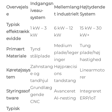
Indgangsn
Overvejels
Mellemlang
Højtydende
iveau-
e
t industrielt
System
system
Typisk
1 kW – 3
6 kW – 12
15 kW – 30
effektrækk
kW
kW
kW+
evidde
Medium
Tung
Primært
Tynd
plade/leger
plade/høj
Materiale
stålplade
inger
hastighed
Zahnstang
Højpræcisi
Køretøjssys
Linearmoto
e og
ons
tem
rer
tandhjul
tandstang
Grundlæg
Styringssof
Avanceret
Integreret
gende
tware
AI-nesting
ERP/IoT
CNC
Typisk