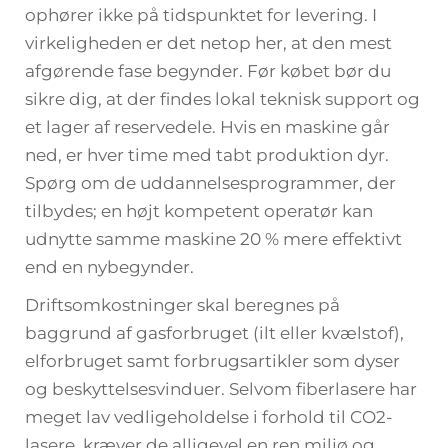
ophører ikke på tidspunktet for levering. I
virkeligheden er det netop her, at den mest
afgørende fase begynder. Før købet bør du
sikre dig, at der findes lokal teknisk support og
et lager af reservedele. Hvis en maskine går
ned, er hver time med tabt produktion dyr.
Spørg om de uddannelsesprogrammer, der
tilbydes; en højt kompetent operatør kan
udnytte samme maskine 20 % mere effektivt
end en nybegynder.
Driftsomkostninger skal beregnes på
baggrund af gasforbruget (ilt eller kvælstof),
elforbruget samt forbrugsartikler som dyser
og beskyttelsesvinduer. Selvom fiberlasere har
meget lav vedligeholdelse i forhold til CO2-
lasere, kræver de alligevel en ren miljø og