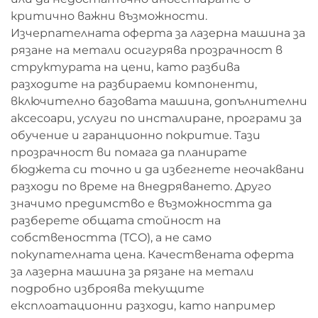
критично важни възможности.
Изчерпателната оферта за лазерна машина за
рязане на метали осигурява прозрачност в
структурата на цени, като разбива
разходите на разбираеми компоненти,
включително базовата машина, допълнителни
аксесоари, услуги по инсталиране, програми за
обучение и гаранционно покритие. Тази
прозрачност ви помага да планирате
бюджета си точно и да избегнете неочаквани
разходи по време на внедряването. Друго
значимо предимство е възможността да
разберете общата стойност на
собствеността (TCO), а не само
покупателната цена. Качествената оферта
за лазерна машина за рязане на метали
подробно изброява текущите
експлоатационни разходи, като например