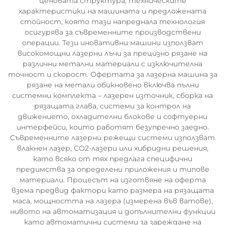
ценовата структура, техническите
характеристики на машината и предложената
стойност, която тази напреднала технология
осигурява за съвременните производствени
операции. Тези иновативни машини използват
високомощни лазерни лъчи за прецизно рязане на
различни метални материали с изключителна
точност и скорост. Офертата за лазерна машина за
рязане на метали обикновено включва пълни
системни комплекта – лазерен източник, сборка на
рязащата глава, системи за контрол на
движението, охладителни блокове и софтуерни
интерфейси, които работят безупречно заедно.
Съвременните лазерни режещи системи използват
влакнен лазер, CO2-лазери или хибридни решения,
като всяко от тях предлага специфични
предимства за определени приложения и типове
материали. Процесът на изготвяне на оферта
взема предвид фактори като размера на рязащата
маса, мощността на лазера (измерена във ватове),
нивото на автоматизация и допълнителни функции
като автоматични системи за зареждане на