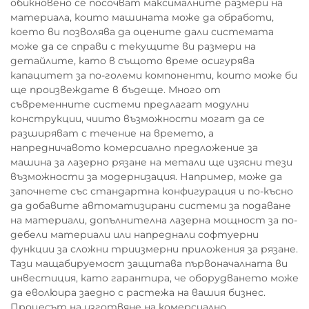
обикновено се посочват максималните размери на
материала, които машината може да обработи,
което ви позволява да оцените дали системата
може да се справи с текущите ви размери на
детайлите, като в същото време осигурява
капацитет за по-големи компоненти, които може би
ще произвеждате в бъдеще. Много от
съвременните системи предлагат модулни
конструкции, чиито възможности могат да се
разширяват с течение на времето, а
напредничавото комерсиално предложение за
машина за лазерно рязане на метали ще изясни тези
възможности за модернизация. Например, може да
започнете със стандартна конфигурация и по-късно
да добавите автоматизирани системи за подаване
на материали, допълнителна лазерна мощност за по-
дебели материали или напреднали софтуерни
функции за сложни триизмерни приложения за рязане.
Тази мащабируемост защитава първоначалната ви
инвестиция, като гарантира, че оборудването може
да еволюира заедно с растежа на вашия бизнес.
Процесът на изготвяне на комерсиално