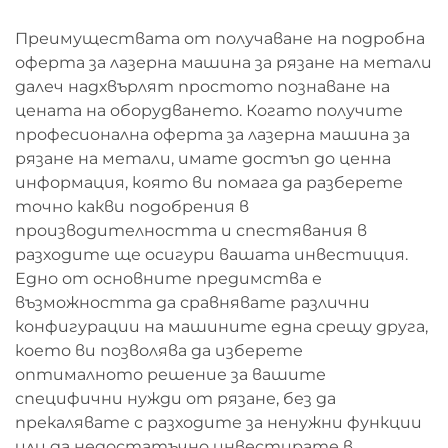
Преимуществата от получаване на подробна
оферта за лазерна машина за рязане на метали
далеч надхвърлят простото познаване на
цената на оборудването. Когато получите
професионална оферта за лазерна машина за
рязане на метали, имате достъп до ценна
информация, която ви помага да разберете
точно какви подобрения в
производителността и спестявания в
разходите ще осигури вашата инвестиция.
Едно от основните предимства е
възможността да сравнявате различни
конфигурации на машините една срещу друга,
което ви позволява да изберете
оптималното решение за вашите
специфични нужди от рязане, без да
прекалявате с разходите за ненужни функции
или да недостатъчно инвестирате в