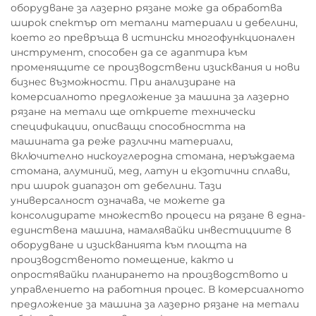
оборудване за лазерно рязане може да обработва
широк спектър от метални материали и дебелини,
което го превръща в истински многофункционален
инструмент, способен да се адаптира към
променящите се производствени изисквания и нови
бизнес възможности. При анализиране на
комерсиалното предложение за машина за лазерно
рязане на метали ще откриете технически
спецификации, описващи способността на
машината да реже различни материали,
включително нискоуглеродна стомана, неръждаема
стомана, алуминий, мед, латун и екзотични сплави,
при широк диапазон от дебелини. Тази
универсалност означава, че можете да
консолидирате множество процеси на рязане в една-
единствена машина, намалявайки инвестициите в
оборудване и изискванията към площта на
производственото помещение, както и
опростявайки планирането на производството и
управлението на работния процес. В комерсиалното
предложение за машина за лазерно рязане на метали