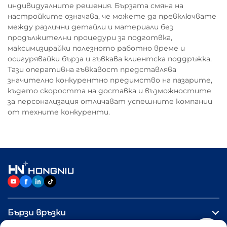
индивидуалните решения. Бързата смяна на
настройките означава, че можете да превключвате
между различни детайли и материали без
продължителни процедури за подготвка,
максимизирайки полезното работно време и
осигурявайки бърза и гъвкава клиентска поддръжка.
Тази оперативна гъвкавост представлява
значително конкурентно предимство на пазарите,
където скоростта на доставка и възможностите
за персонализация отличават успешните компании
от техните конкуренти.
Бързи връзки