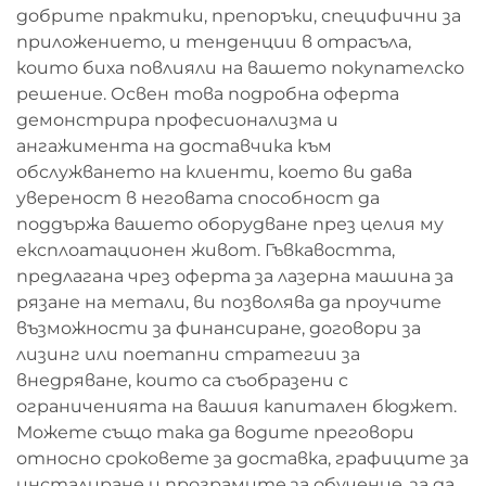
добрите практики, препоръки, специфични за
приложението, и тенденции в отрасъла,
които биха повлияли на вашето покупателско
решение. Освен това подробна оферта
демонстрира професионализма и
ангажимента на доставчика към
обслужването на клиенти, което ви дава
увереност в неговата способност да
поддържа вашето оборудване през целия му
експлоатационен живот. Гъвкавостта,
предлагана чрез оферта за лазерна машина за
рязане на метали, ви позволява да проучите
възможности за финансиране, договори за
лизинг или поетапни стратегии за
внедряване, които са съобразени с
ограниченията на вашия капитален бюджет.
Можете също така да водите преговори
относно сроковете за доставка, графиците за
инсталиране и програмите за обучение, за да