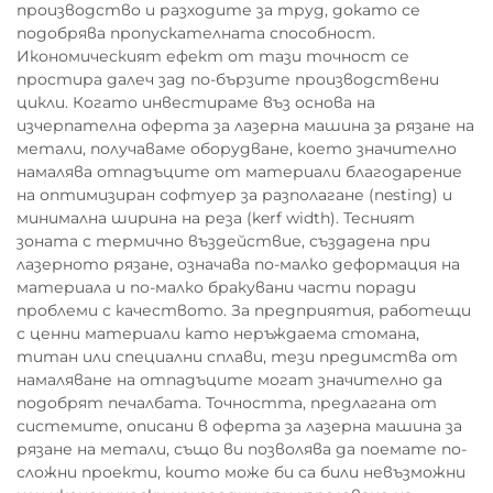
производство и разходите за труд, докато се
подобрява пропускателната способност.
Икономическият ефект от тази точност се
простира далеч зад по-бързите производствени
цикли. Когато инвестираме въз основа на
изчерпателна оферта за лазерна машина за рязане на
метали, получаваме оборудване, което значително
намалява отпадъците от материали благодарение
на оптимизиран софтуер за разполагане (nesting) и
минимална ширина на реза (kerf width). Тесният
зоната с термично въздействие, създадена при
лазерното рязане, означава по-малко деформация на
материала и по-малко бракувани части поради
проблеми с качеството. За предприятия, работещи
с ценни материали като неръждаема стомана,
титан или специални сплави, тези предимства от
намаляване на отпадъците могат значително да
подобрят печалбата. Точността, предлагана от
системите, описани в оферта за лазерна машина за
рязане на метали, също ви позволява да поемате по-
сложни проекти, които може би са били невъзможни