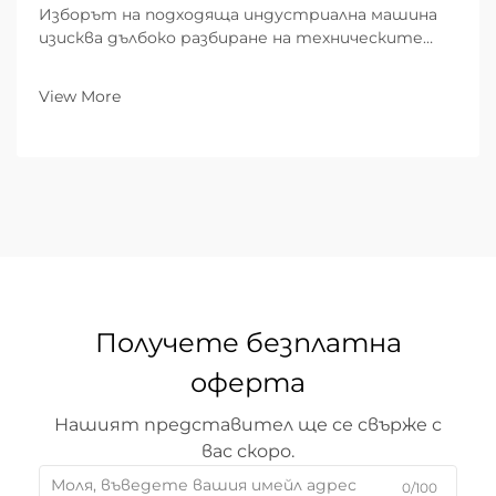
Изборът на подходяща индустриална машина
изисква дълбоко разбиране на техническите
граници. Ако търсите лазерен резач за метал,
един от най-критичните въпроси, с които ще
View More
се сблъскате, е: „Каква е максималната
дебелина, която тази машина може да реже...“
Получете безплатна
оферта
Нашият представител ще се свърже с
вас скоро.
0/100