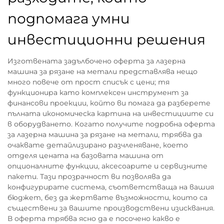
подпомага умни
инвестиционни решения
Изготвената задълбочено оферта за лазерна
машина за рязане на метали представлява нещо
много повече от прост списък с цени; тя
функционира като комплексен инструмент за
финансови проекции, който ви помага да разберете
пълната икономическа картина на инвестициите си
в оборудването. Когато получите подробна оферта
за лазерна машина за рязане на метали, трябва да
очаквате детайлизирано разчленяване, което
отделя цената на базовата машина от
опционалните функции, аксесоарите и сервизните
пакети. Тази прозрачност ви позволява да
конфигурирате система, съответстваща на вашия
бюджет, без да жертвате възможности, които са
съществени за вашите производствени изисквания.
В оферта трябва ясно да е посочено какво е