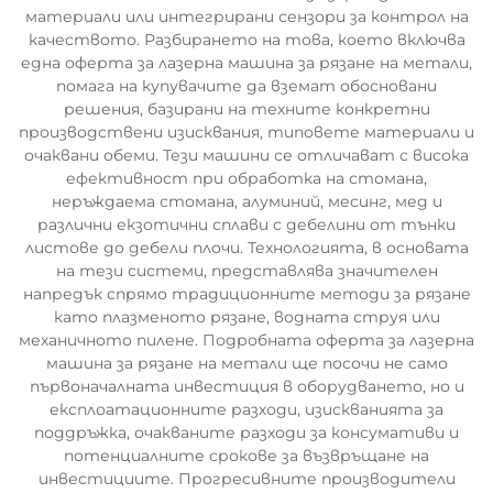
материали или интегрирани сензори за контрол на
качеството. Разбирането на това, което включва
една оферта за лазерна машина за рязане на метали,
помага на купувачите да вземат обосновани
решения, базирани на техните конкретни
производствени изисквания, типовете материали и
очаквани обеми. Тези машини се отличават с висока
ефективност при обработка на стомана,
неръждаема стомана, алуминий, месинг, мед и
различни екзотични сплави с дебелини от тънки
листове до дебели плочи. Технологията, в основата
на тези системи, представлява значителен
напредък спрямо традиционните методи за рязане
като плазменото рязане, водната струя или
механичното пилене. Подробната оферта за лазерна
машина за рязане на метали ще посочи не само
първоначалната инвестиция в оборудването, но и
експлоатационните разходи, изискванията за
поддръжка, очакваните разходи за консумативи и
потенциалните срокове за възвръщане на
инвестициите. Прогресивните производители