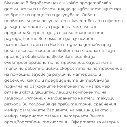
включено в базовата цена и какво представлява
допълнителна инвестиция, за да избегнете изненади
по време на процеса на закупуване. Освен
първоначалната покупна цена, качествената оферта
за лазерна машина за рязане на метали ще
предостави прогнози за експлоатационните
разходи, които ви помагат да изчислите
истинската цена на всяка отделна детайл през
целия експлоатационен живот на машината. Тези
прогнози обикновено включват оценки за
електроенергийното потребление, базирани на
типични работни цикли, скоростта на потребление
на помощни газове за различни материали и
дебелини, както и предвидените интервали за
подмяна на разходните компоненти – например
рязачни дюзи, защитни лещи и компоненти на
лазерния източник. Разбирането на тези текущи
разходи ви позволява да правите точни сравнения
между различните варианти на машини, както и
между лазерното рязане и алтернативните
производствени технологии. Офертата за лазерна