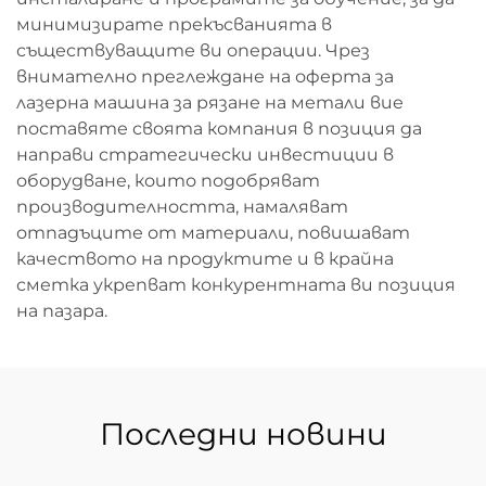
минимизирате прекъсванията в
съществуващите ви операции. Чрез
внимателно преглеждане на оферта за
лазерна машина за рязане на метали вие
поставяте своята компания в позиция да
направи стратегически инвестиции в
оборудване, които подобряват
производителността, намаляват
отпадъците от материали, повишават
качеството на продуктите и в крайна
сметка укрепват конкурентната ви позиция
на пазара.
Последни новини