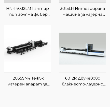
HN-14032LM Гантир
3015LR Интегрирана
тип голяма фибер
машина за лазерна
лазерна машина за
рязка на листове и
рязане
тръби с единична
платформа
12035SN4 Тежък
6012R Двучевово
лазерен апарат за
влакнесто-лазерно
рязане на тръби от
устройство за
влакно с четири
рязане на тръби
патрона