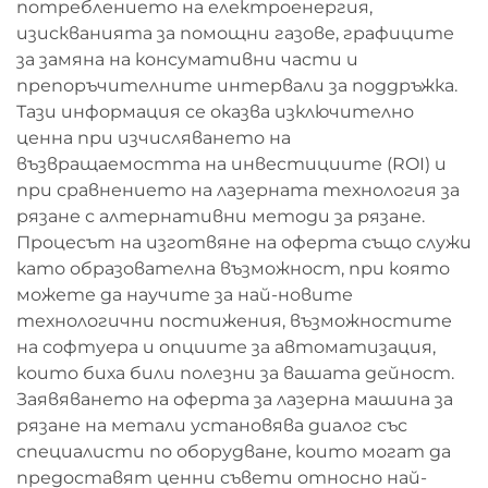
потреблението на електроенергия,
изискванията за помощни газове, графиците
за замяна на консумативни части и
препоръчителните интервали за поддръжка.
Тази информация се оказва изключително
ценна при изчисляването на
възвращаемостта на инвестициите (ROI) и
при сравнението на лазерната технология за
рязане с алтернативни методи за рязане.
Процесът на изготвяне на оферта също служи
като образователна възможност, при която
можете да научите за най-новите
технологични постижения, възможностите
на софтуера и опциите за автоматизация,
които биха били полезни за вашата дейност.
Заявяването на оферта за лазерна машина за
рязане на метали установява диалог със
специалисти по оборудване, които могат да
предоставят ценни съвети относно най-