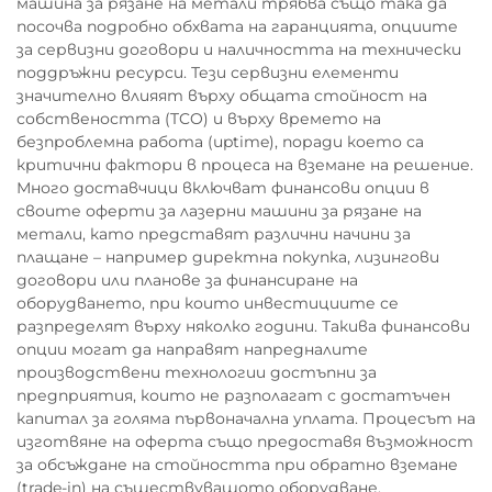
машина за рязане на метали трябва също така да
посочва подробно обхвата на гаранцията, опциите
за сервизни договори и наличността на технически
поддръжни ресурси. Тези сервизни елементи
значително влияят върху общата стойност на
собствеността (TCO) и върху времето на
безпроблемна работа (uptime), поради което са
критични фактори в процеса на вземане на решение.
Много доставчици включват финансови опции в
своите оферти за лазерни машини за рязане на
метали, като представят различни начини за
плащане – например директна покупка, лизингови
договори или планове за финансиране на
оборудването, при които инвестициите се
разпределят върху няколко години. Такива финансови
опции могат да направят напредналите
производствени технологии достъпни за
предприятия, които не разполагат с достатъчен
капитал за голяма първоначална уплата. Процесът на
изготвяне на оферта също предоставя възможност
за обсъждане на стойността при обратно вземане
(trade-in) на съществуващото оборудване,