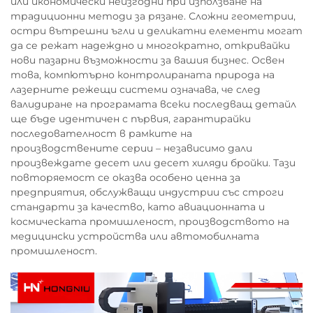
или икономически неизгодни при използване на
традиционни методи за рязане. Сложни геометрии,
остри вътрешни ъгли и деликатни елементи могат
да се режат надеждно и многократно, откривайки
нови пазарни възможности за вашия бизнес. Освен
това, компютърно контролираната природа на
лазерните режещи системи означава, че след
валидиране на програмата всеки последващ детайл
ще бъде идентичен с първия, гарантирайки
последователност в рамките на
производствените серии – независимо дали
произвеждате десет или десет хиляди бройки. Тази
повторяемост се оказва особено ценна за
предприятия, обслужващи индустрии със строги
стандарти за качество, като авиационната и
космическата промишленост, производството на
медицински устройства или автомобилната
промишленост.