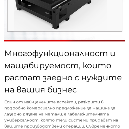
Многофункционалност и
мащабируемост, които
растат заедно с нуждите
на вашия бизнес
Един от най-ценените аспекти, разкрити в
подробно комерсиално предложение за машина за
лазерно рязане на метали, е забележителната
универсалност, която тези системи придават на
вашите производствени операции. Съвременното