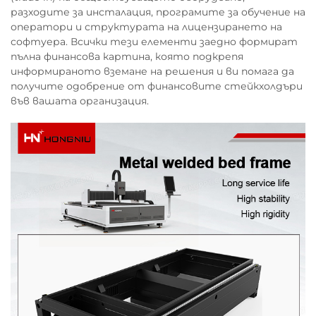
разходите за инсталация, програмите за обучение на
оператори и структурата на лицензирането на
софтуера. Всички тези елементи заедно формират
пълна финансова картина, която подкрепя
информираното вземане на решения и ви помага да
получите одобрение от финансовите стейкхолдъри
във вашата организация.