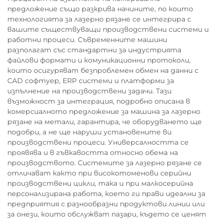
предложение също разкрива начините, по които
технологията за лазерно рязане се интегрира с
вашите съществуващи производствени системи и
работни процеси. Съвременните машини
разполагат със стандартни за индустрията
файлови формати и комуникационни протоколи,
които осигуряват безпроблемен обмен на данни с
CAD софтуер, ERP системи и платформи за
изпълнение на производствени задачи. Тази
възможност за интеграция, подробно описана в
комерсиалното предложение за машина за лазерно
рязане на метали, гарантира, че оборудването ще
подобри, а не ще наруши установените ви
производствени процеси. Универсалността се
проявява и в гъвкавостта относно обема на
производството. Системите за лазерно рязане се
отличават както при високотоменови серийни
производствени цикли, така и при малкосерийна
персонализирана работа, което ги прави идеални за
предприятия с разнообразни продуктови линии или
за онези, които обслужват пазари, където се ценят