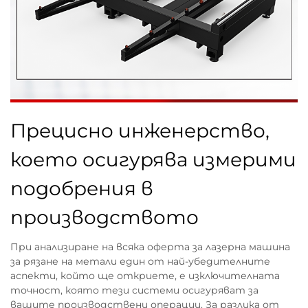
Прецисно инженерство,
което осигурява измерими
подобрения в
производството
При анализиране на всяка оферта за лазерна машина
за рязане на метали един от най-убедителните
аспекти, който ще откриете, е изключителната
точност, която тези системи осигуряват за
вашите производствени операции. За разлика от