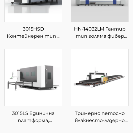
3015HSD
HN-14032LM Гантир
Контейнерен тип с
тип голяма фибер
затворена сменяема
лазерна машина за
платформа за фибер
рязане
лазерна рязка
3015LS Единична
Тримерно петосно
платформа,
влакнесто-лазерно
затворена фибер
устройство за