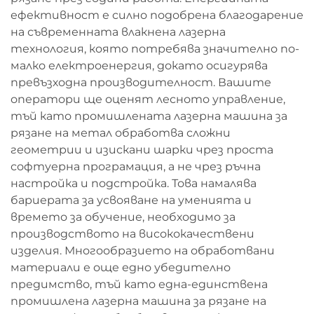
ефективност е силно подобрена благодарение
на съвременната влакнена лазерна
технология, която потребява значително по-
малко електроенергия, докато осигурява
превъзходна производителност. Вашите
оператори ще оценят лесното управление,
тъй като промишлената лазерна машина за
рязане на метал обработва сложни
геометрии и изискани шарки чрез проста
софтуерна програмация, а не чрез ръчна
настройка и подстройка. Това намалява
бариерата за усвояване на уменията и
времето за обучение, необходимо за
производството на висококачествени
изделия. Многообразието на обработвани
материали е още едно убедително
предимство, тъй като една-единствена
промишлена лазерна машина за рязане на