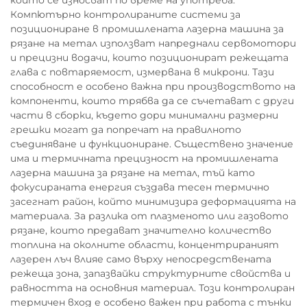
които се износват по време на употреба.
Компютърно контролираните системи за
позициониране в промишлената лазерна машина за
рязане на метал използват напреднали сервомотори
и прецизни водачи, които позиционират режещата
глава с повтаряемост, измервана в микрони. Тази
способност е особено важна при производството на
компоненти, които трябва да се съчетават с други
части в сборки, където дори минимални размерни
грешки могат да попречат на правилното
съединяване и функциониране. Съществено значение
има и термичната прецизност на промишлената
лазерна машина за рязане на метал, тъй като
фокусираната енергия създава тесен термично
засегнат район, който минимизира деформацията на
материала. За разлика от плазменото или газовото
рязане, които предават значително количество
топлина на околните области, концентрираният
лазерен лъч влияе само върху непосредствената
режеща зона, запазвайки структурните свойства и
равността на основния материал. Този контролиран
термичен вход е особено важен при работа с тънки