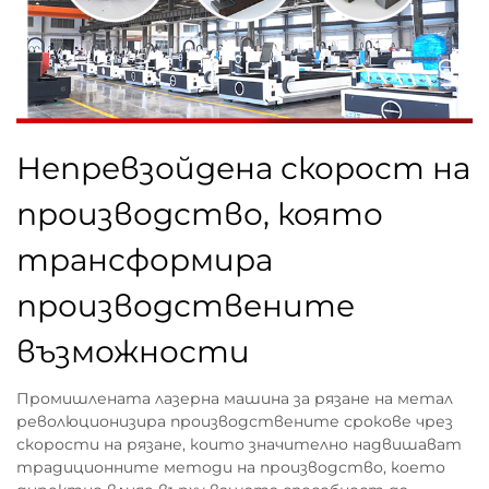
Непревзойдена скорост на
производство, която
трансформира
производствените
възможности
Промишлената лазерна машина за рязане на метал
революционизира производствените срокове чрез
скорости на рязане, които значително надвишават
традиционните методи на производство, което