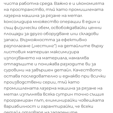
чиста работна среда. Важно е и икономията
на пространство, тъй като промишлената
лазерна машина за рязане на метал
консолидира множество операции в един и
същ физически обем, освобождавайки ценни
площади за друго оборудване или складови
запаси. Възможността за ефективно
разполагане („нестинг“) на детайлите върху
листовия материал максимизира
използването на материала, намалява
отпадъците и понижава разходите ви за
суровини на завършен детайл. Качеството
остава последователно и еднакво при всички
производствени серии, тъй като
промишлената лазерна машина за рязане на
метал изпълнява всяка сутрин точно същия
програмиран път, елиминирайки човешката
вариабилност и гарантирайки, че всеки
детайл отговаря на зададените