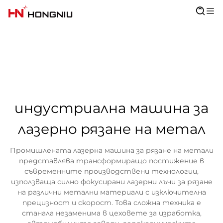
индустриална машина за
лазерно рязане на метал
Промишлената лазерна машина за рязане на метали
представлява трансформиращо постижение в
съвременните производствени технологии,
използваща силно фокусирани лазерни лъчи за рязане
на различни метални материали с изключителна
прецизност и скорост. Това сложна техника е
станала незаменима в цеховете за изработка,