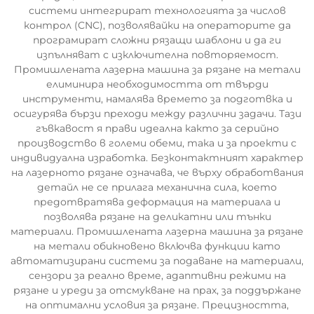
системи интегрират технологията за числов
контрол (CNC), позволявайки на операторите да
програмират сложни рязащи шаблони и да ги
изпълняват с изключителна повторяемост.
Промишлената лазерна машина за рязане на метали
елиминира необходимостта от твърди
инструменти, намалява времето за подготвка и
осигурява бързи преходи между различни задачи. Тази
гъвкавост я прави идеална както за серийно
производство в големи обеми, така и за проекти с
индивидуална изработка. Безконтактният характер
на лазерното рязане означава, че върху обработвания
детайл не се прилага механична сила, което
предотвратява деформация на материала и
позволява рязане на деликатни или тънки
материали. Промишлената лазерна машина за рязане
на метали обикновено включва функции като
автоматизирани системи за подаване на материали,
сензори за реално време, адаптивни режими на
рязане и уреди за отсмукване на прах, за поддържане
на оптимални условия за рязане. Прецизността,