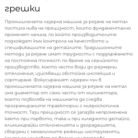
грешки
Промишлената лазерна машина за рязане на метал
постига нива на прецизност, които фундаментално
променят начина, по който производителите
подхождат към контрола на качеството и
спецификациите на детайлите. Традиционните
методи за рязане имат трудности с поддържането
на постоянна точност по време на серийното
производство, което често води до размерни
отклонения, изискващи обстойна инспекция и
сортиране. Фокусираният лазерен лъч в
промишлената лазерна машина за рязане на метал
има диаметър от само части от милиметъра,
което позволява на машината да следва
програмираните траектории с микроскопична
точност. Тази прецизност се запазва непроменена
както при първото, така и при хилядното детайло,
елиминирайки отклоненията и деградацията,
свързани с механичните режещи инструменти,