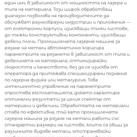
един инч, в зависимост от мощността на лазера и
типа на материала. Този широк обработващ
диапазон позволява на производителите да
обслужват разнообразни индустрии и приложения —
от електронни корпуси, изискващи тънки листове,
до тежки конструктивни компоненти, изискващи
дебели плочи. Промишлената лазерна машина за
рязане на метали автоматично коригира
параметрите на рязането в зависимост от типа и
дебелината на материала, оптимизирайки
скоростта и качеството, без да се изисква от
оператора да притежава специализирани познания
по лазерна физика или металургия. Това
интелигентно управление на параметрите
опростява експлоатацията, докато гарантира
оптимални резултати за целия спектър от
материали и дебелини. Обработката на материали
става по-ефективна, тъй като промишлената
лазерна машина за рязане на метали работи със
стандартни размери на листове, които са общи за
различните видове метали, отстранявайки