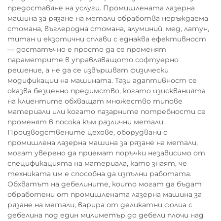
предоставяне на услуги. Промишлената лазерна
машина за рязане на метали обработва неръждаема
стомана, въглеродна стомана, алуминий, мед, латун,
титан и екзотични сплави с еднаква ефективност
— достатъчно е просто да се променят
параметрите в управляващото софтуерно
решение, а не да се извършват физически
модификации на машината. Тази адаптивност се
оказва безценно предимство, когато изискванията
на клиентите обхващат множество типове
материали или когато пазарните потребности се
променят в посока към различни метали.
Производствените цехове, оборудвани с
промишлена лазерна машина за рязане на метали,
могат уверено да приемат поръчки независимо от
спецификацията на материала, като знаят, че
техниката им е способна да изпълни работата.
Обхватът на дебелините, които могат да бъдат
обработени от промишлената лазерна машина за
рязане на метали, варира от деликатни фолиа с
дебелина под един милиметър до дебели плочи над