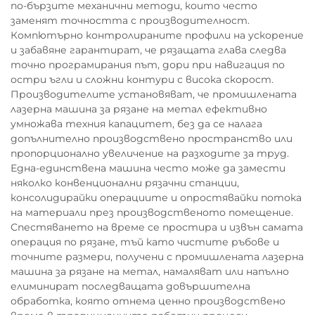
по-бързите механични методи, които често
заменят точността с производителност.
Компютърно контролираните профили на ускорение
и забавяне гарантират, че рязащата глава следва
точно програмирания път, дори при навигация по
остри ъгли и сложни контури с висока скорост.
Производителите установяват, че промишлената
лазерна машина за рязане на метал ефективно
умножава техния капацитет, без да се налага
допълнително производствено пространство или
пропорционално увеличение на разходите за труд.
Една-единствена машина често може да замести
няколко конвенционални рязачни станции,
консолидирайки операциите и опростявайки потока
на материали през производственото помещение.
Спестяването на време се простира и извън самата
операция по рязане, тъй като чистите ръбове и
точните размери, получени с промишлената лазерна
машина за рязане на метал, намаляват или напълно
елиминират последващата довършителна
обработка, която отнема ценно производствено