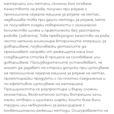
материали или метали, склонни към огъване.
Качеството на ръба, получен при рязане с
промишлена лазерна машина за рязане на метал,
надвишава това при други методи за рязане, като
се получават гладки повърхности с минимално
количество шлака и практически без заострени
ръбове (зъбчета). Това превъзходно качество на ръба
често напълно елиминира вторичните операции за
довършване, позволявайки детайлите да
преминават направо от режещата маса към
следващата стъпка в процеса на сглобяване или
довършване. Производителите установяват, че
могат да задават по-строги допуски при използване
на промишлена лазерна машина за рязане на метал,
проектирайки продукти с по-плътни съединения и
по-ефективно използване на материала.
Прецизността се разпростира и върху сложни
геометрии, включително остри вътрешни ъгли,
малки отвори и изискани шарки, които биха били
трудни или невъзможни за реализиране с
конвенционални режещи методи. Осигуряването на