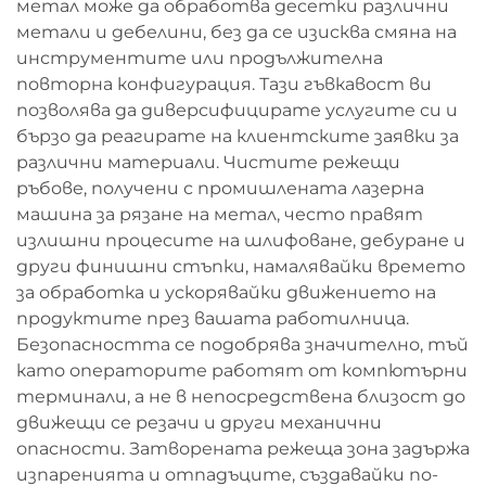
метал може да обработва десетки различни
метали и дебелини, без да се изисква смяна на
инструментите или продължителна
повторна конфигурация. Тази гъвкавост ви
позволява да диверсифицирате услугите си и
бързо да реагирате на клиентските заявки за
различни материали. Чистите режещи
ръбове, получени с промишлената лазерна
машина за рязане на метал, често правят
излишни процесите на шлифоване, дебуране и
други финишни стъпки, намалявайки времето
за обработка и ускорявайки движението на
продуктите през вашата работилница.
Безопасността се подобрява значително, тъй
като операторите работят от компютърни
терминали, а не в непосредствена близост до
движещи се резачи и други механични
опасности. Затворената режеща зона задържа
изпаренията и отпадъците, създавайки по-