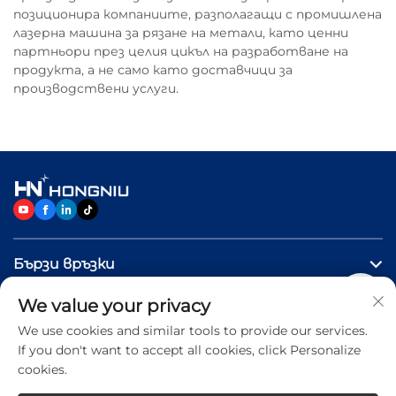
позиционира компаниите, разполагащи с промишлена
лазерна машина за рязане на метали, като ценни
партньори през целия цикъл на разработване на
продукта, а не само като доставчици за
производствени услуги.
Бързи връзки
We value your privacy
ПРОДУКТИ
We use cookies and similar tools to provide our services.
If you don't want to accept all cookies, click Personalize
Свържете се с нас
cookies.