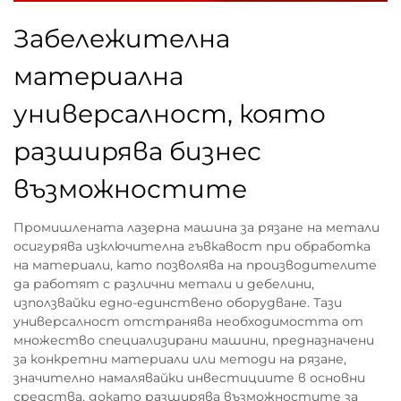
Забележителна
материална
универсалност, която
разширява бизнес
възможностите
Промишлената лазерна машина за рязане на метали
осигурява изключителна гъвкавост при обработка
на материали, като позволява на производителите
да работят с различни метали и дебелини,
използвайки едно-единствено оборудване. Тази
универсалност отстранява необходимостта от
множество специализирани машини, предназначени
за конкретни материали или методи на рязане,
значително намалявайки инвестициите в основни
средства, докато разширява възможностите за