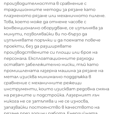
производителността в сравнение с
традиционните методи за рязане като
плазменото рязане или механичното пилене.
Това, което може да отнеме часове с
конвенционално оборудване, се изпълнява за
минути, позволявайки ви по-бързо да
изпълнявате поръчки и да поемате повече
проекти, без да разширявате
производствените си площи или броя на
персонала. Експлоатационните разходи
остават забележително ниски, тъй като
промишлената лазерна машина за рязане на
метал изисква минимално поддръжка в
сравнение с механичните режещи
инструменти, които изискват редовна смяна
на резачите и подстройка. Лазерният лъч
никога не се затъпява и не се износва,
запазвайки постоянство в качеството на
рязане през години работа. Енергийната