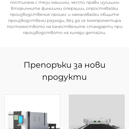
постигана с тези машини, често прави излишни
вторичните финишни операции, опростявайки
производствения процес и намалявайки общите
производствени разходи, без да се компрометира
постоянството на качествените стандарти при
производството на хиляди детайли.
Препоръки за нови
продукти