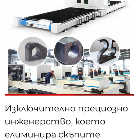
Изключително прециозно
инженерство, което
елиминира скъпите