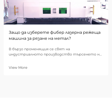
Защо да изберете фибер лазерна режеща
машина за рязане на метал?
В бързо променящия се свят на
индустриалното производство търсенето на
скорост, прецизност и стойностно-
ефективност никога не е било по-високо. За B2B
View More
предприятия, ангажирани с метална
обработка, изборът на подходящото
оборудване е фундаментално бизнес решение...