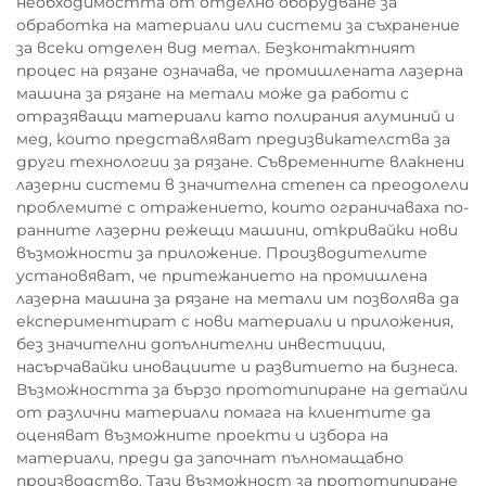
необходимостта от отделно оборудване за
обработка на материали или системи за съхранение
за всеки отделен вид метал. Безконтактният
процес на рязане означава, че промишлената лазерна
машина за рязане на метали може да работи с
отразяващи материали като полирания алуминий и
мед, които представляват предизвикателства за
други технологии за рязане. Съвременните влакнени
лазерни системи в значителна степен са преодолели
проблемите с отражението, които ограничаваха по-
ранните лазерни режещи машини, откривайки нови
възможности за приложение. Производителите
установяват, че притежанието на промишлена
лазерна машина за рязане на метали им позволява да
експериментират с нови материали и приложения,
без значителни допълнителни инвестиции,
насърчавайки иновациите и развитието на бизнеса.
Възможността за бързо прототипиране на детайли
от различни материали помага на клиентите да
оценяват възможните проекти и избора на
материали, преди да започнат пълномащабно
производство. Тази възможност за прототипиране