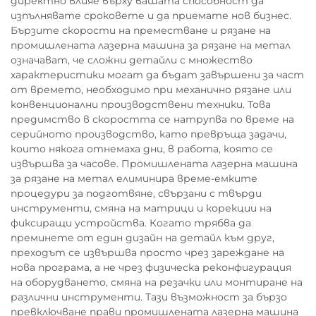
директно влияе върху вашата способност да
изпълнявате сроковете и да приемате нов бизнес.
Бързите скорости на преместване и рязане на
промишлената лазерна машина за рязане на метал
означават, че сложни детайли с множество
характеристики могат да бъдат завършени за част
от времето, необходимо при механично рязане или
конвенционални производствени техники. Това
предимство в скоростта се натрупва по време на
серийното производство, като превръща задачи,
които някога отнемаха дни, в работа, която се
извършва за часове. Промишлената лазерна машина
за рязане на метал елиминира време-емките
процедури за подготвяне, свързани с твърди
инструменти, смяна на матрици и корекции на
фиксиращи устройства. Когато трябва да
преминете от един дизайн на детайл към друг,
преходът се извършва просто чрез зареждане на
нова програма, а не чрез физическа реконфигурация
на оборудването, смяна на резачки или монтиране на
различни инструменти. Тази възможност за бързо
превключване прави промишлената лазерна машина