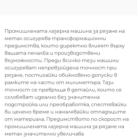
лазерна машина за
рязане
рязане
Промишлената лазерна машина за рязане на
метал осигурява трансформационни
предимства, които директно влияят върху
вашата печалба и производствени
възможности. Преди всичко тези машини
осигуряват непревзойдена точност при
рязане, постигайки обикновено допуски в
рамките на части от милиметъра. Тази
точност се превръща в детайли, които се
сглобяват идеално без значителна
подстройка или преобработка, спестявайки
ви ценено време и намалявайки отпадъците
от материала. Предимството по скорост на
промишлената лазерна машина за рязане на
метал значително увеличава