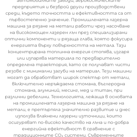
автомобилните заводи, аерокосмическите
предприятия и безброй други производствени
среди, където точността и ефективността са от
първостепенно значение. Промишлената лазерна
машина за рязане на метали работи чрез насочване
на високомощен лазерен лъч през специализирани
оптични компоненти и рязаща глава, която фокусира
енергията върху повърхността на метала. Тази
концентрирана топлинна енергия стопява, изгаря
или изпарява материала по предварително
определена траектория, като се получават чисти
резове с минимални загуби на материал. Тези машини
могат да обработват широк спектър от метали,
включително неръждаема стомана, въглеродна
стомана, алуминий, месинг, мед и титан, при
различни дебелини. Технологията, лежаща в основата
на промишлената лазерна машина за рязане на
метали, е претърпяла значително развитие и днес
използва влакнени лазерни източници, които
осигуряват по-високо качество на лъча и по-добра
енергийна ефективност в сравнение с
традиционните CO₂ системи. Съвременните