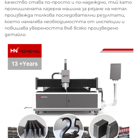
качество става по-просто и по-надеждно, тъй като
промишлената лазерна машина за рязане на метал
произвежда толкова последователни резултати,
което намалява необходимостта от инспекции и
повишава увереността във всяко произведено
детайло.