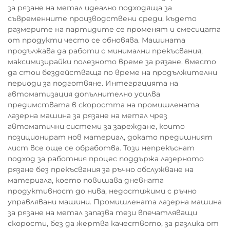
за рязане на метал идеално подходяща за
съвременните производствени среди, където
размерите на партидите се променят и смесицата
от продукти често се обновява. Машината
продължава да работи с минимални прекъсвания,
максимизирайки полезното време за рязане, вместо
да стои бездействаща по време на продължителни
периоди за подготвяне. Интеграцията на
автоматизация допълнително усилва
предимствата в скоростта на промишлената
лазерна машина за рязане на метал чрез
автоматични системи за зареждане, които
позиционират нов материал, докато предишният
лист все още се обработва. Този непрекъснат
подход за работния процес поддържа лазерното
рязане без прекъсвания за ръчно обслужване на
материала, което повишава дневната
продуктивност до нива, недостижими с ръчно
управлявани машини. Промишлената лазерна машина
за рязане на метал запазва тези впечатляващи
скорости, без да жертва качеството, за разлика от