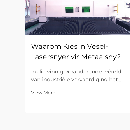
Waarom Kies 'n Vesel-
Lasersnyer vir Metaalsny?
In die vinnig-veranderende wêreld
van industriële vervaardiging het
die vraag na spoed, presisie en
View More
koste-doeltreffendheid nog nooit
hoër gewees nie. Vir B2B-
onderneemings wat betrek is by
metaalvervaardiging, is die keuse
van die regte toerusting ’n