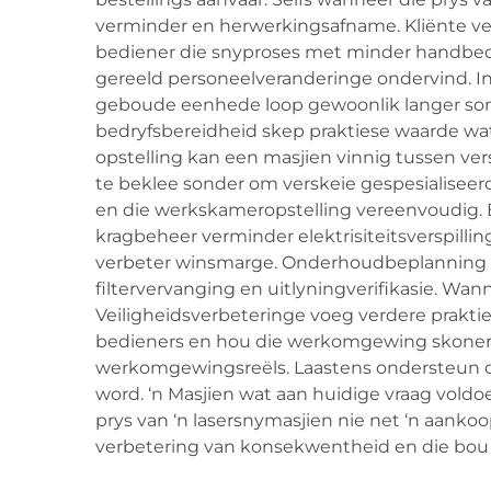
verminder en herwerkingsafname. Kliënte ver
bediener die snyproses met minder handbedryf
gereeld personeelveranderinge ondervind. In 
geboude eenhede loop gewoonlik langer son
bedryfsbereidheid skep praktiese waarde wat 
opstelling kan een masjien vinnig tussen ver
te beklee sonder om verskeie gespesialiseerd
en die werkskameropstelling vereenvoudig. En
kragbeheer verminder elektrisiteitsverspilli
verbeter winsmarge. Onderhoudbeplanning wor
filtervervanging en uitlyningverifikasie. Wann
Veiligheidsverbeteringe voeg verdere prakti
bedieners en hou die werkomgewing skoner. 
werkomgewingsreëls. Laastens ondersteun di
word. ‘n Masjien wat aan huidige vraag voldoen
prys van ‘n lasersnymasjien nie net ‘n aankoop
verbetering van konsekwentheid en die bou 