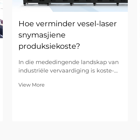
Hoe verminder vesel-laser
snymasjiene
produksiekoste?
In die mededingende landskap van
industriële vervaardiging is koste-
optimisering die brug tussen ’n
View More
strydende werkswinkel en ’n
markleidende onderneming. Vir
B2B-vennootskappe wat
spesialiseer in metaalvervaardiging,
bepaal die toerusting op die
vervaardigingsvloer die...