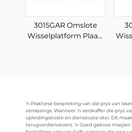
3015GAR Omslote
3
Wisselplatform Plaat-
Wiss
en Pypgeïntegreerde
en P
Veeselaser
Snymasjien
‘n Praktiese bespreking van die prys van l
verrassings. Wanneer ‘n verskaffer die prys v
opleidingskoste en dienskoste skei. Dit maak
terugverdienskoers. ‘n Goed gekose masjien k
bestellings aanvaar. Selfs wanneer die prys v