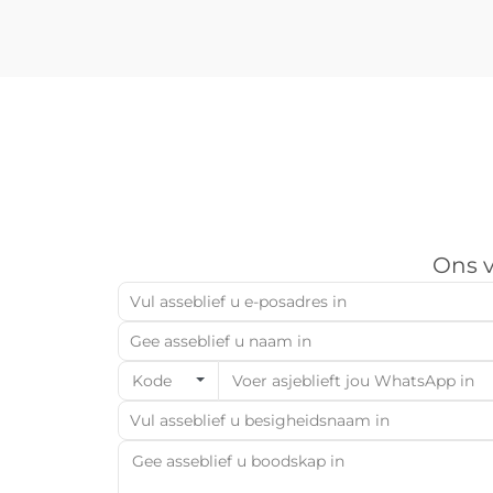
grondslagbesluit vir die besigheid...
Ons v
Kode