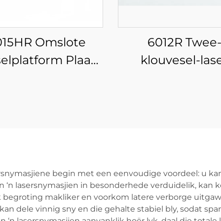
015HR Omslote
6012R Twee
elplatform Plaat-
klouvesel-las
ypgeïntegreerde
buissnyer
Veeselaser
Snymasjien
asersnymasjiene begin met een eenvoudige voordeel: u k
an ‘n lasersnymasjien in besonderhede verduidelik, kan ko
 begroting makliker en voorkom latere verborge uitgawes
an dele vinnig sny en die gehalte stabiel bly, sodat sp
an ‘n lasersnymasjien aanvanklik hoër lyk, daal die total