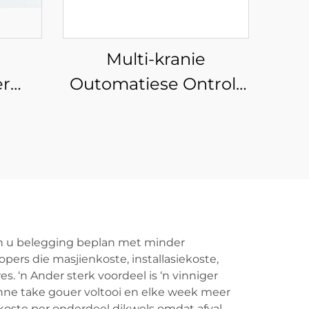
-
Multi-kranie
er
Outomatiese Ontrol-
Vesel Laser Sny
Masjien
an u belegging beplan met minder
pers die masjienkoste, installasiekoste,
. ‘n Ander sterk voordeel is ‘n vinniger
anne take gouer voltooi en elke week meer
e koste per onderdeel dikwels omdat afval