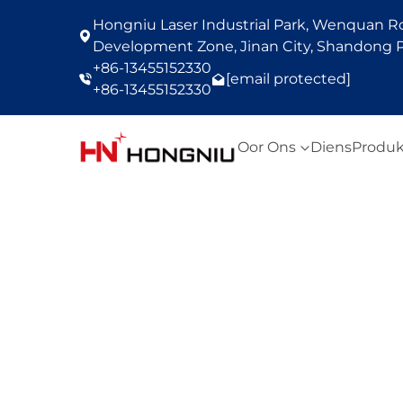
Hongniu Laser Industrial Park, Wenquan Roa
Development Zone, Jinan City, Shandong P
+86-13455152330
[email protected]
+86-13455152330
Oor Ons
Diens
Produk