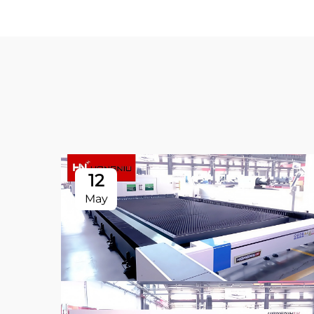
12
May