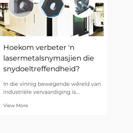
Hoekom verbeter 'n
Me
lasermetalsnymasjien die
te
snydoeltreffendheid?
sn
In die vinnig bewegende wêreld van
Met
industriële vervaardiging is
staa
doeltreffendheid die maatstaf wat
wan
View More
Vie
winsgewendheid bepaal. Vir B2B-
wat 
vasleggingsondernemings het die
pro
oorgang van tradisionele meganiese
onde
snyding na gevorderde
Alh