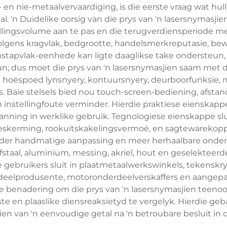
en nie-metaalvervaardiging, is die eerste vraag wat hull
paal. 'n Duidelike oorsig van die prys van 'n lasersnymas
ellingsvolume aan te pas en die terugverdiensperiode m
 volgens kragvlak, bedgrootte, handelsmerkreputasie, bew
stapvlak-eenhede kan ligte daaglikse take ondersteun, 
eun; dus moet die prys van 'n lasersnymasjien saam met 
 in hoëspoed lynsnyery, kontuursnyery, deurboorfunksi
as. Baie stelsels bied nou touch-screen-bediening, afst
 instellingfoute verminder. Hierdie praktiese eienskappe
anning in werklike gebruik. Tegnologiese eienskappe slu
eskerming, rookuitskakelingsvermoë, en sagtewarekop
der handmatige aanpassing en meer herhaalbare onderdee
staal, aluminium, messing, akriel, hout en geselekteer
se gebruikers sluit in plaatmetaalwerkswinkels, tekens
eelprodusente, motoronderdeelverskaffers en aangepas
este benadering om die prys van 'n lasersnymasjien teen
ste en plaaslike diensreaksietyd te vergelyk. Hierdie geb
en van 'n eenvoudige getal na 'n betroubare besluit in d