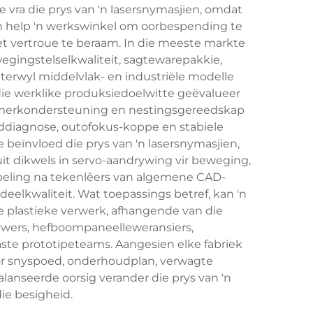
e vra die prys van 'n lasersnymasjien, omdat
jien help 'n werkswinkel om oorbespending te
et vertroue te beraam. In die meeste markte
egingstelselkwaliteit, sagtewarepakkie,
terwyl middelvlak- en industriële modelle
die werklike produksiedoelwitte geëvalueer
e, merkondersteuning en nestingsgereedskap
anddiagnose, outofokus-koppe en stabiele
 beïnvloed die prys van 'n lasersnymasjien,
it dikwels in servo-aandrywing vir beweging,
peling na tekenlêers van algemene CAD-
lkwaliteit. Wat toepassings betref, kan 'n
de plastieke verwerk, afhangende van die
krywers, hefboompaneelleweransiers,
te prototipeteams. Aangesien elke fabriek
oor snyspoed, onderhoudplan, verwagte
alanseerde oorsig verander die prys van 'n
ie besigheid.