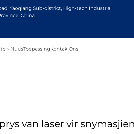
d, Yaoqiang Sub-district, High-tech Industrial
rovince, China
te
Nuus
Toepassing
Kontak Ons
prys van laser vir snymasjie