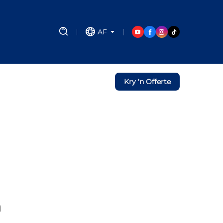
AF
Kry 'n Offerte
n