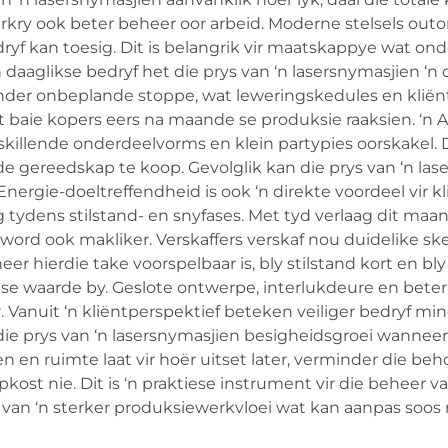
kry ook beter beheer oor arbeid. Moderne stelsels outo
 kan toesig. Dit is belangrik vir maatskappye wat onde
daaglikse bedryf het die prys van ‘n lasersnymasjien ‘n
der onbeplande stoppe, wat leweringskedules en klië
baie kopers eers na maande se produksie raaksien. ‘n A
skillende onderdeelvorms en klein partypies oorskakel.
e gereedskap te koop. Gevolglik kan die prys van ‘n la
ergie-doeltreffendheid is ook ‘n direkte voordeel vir k
ng tydens stilstand- en snyfases. Met tyd verlaag dit m
d ook makliker. Verskaffers verskaf nou duidelike sked
eer hierdie take voorspelbaar is, bly stilstand kort en b
ese waarde by. Geslote ontwerpe, interlukdeure en bete
Vanuit ‘n kliëntperspektief beteken veiliger bedryf m
e prys van ‘n lasersnymasjien besigheidsgroei wanneer
 en ruimte laat vir hoër uitset later, verminder die beho
kost nie. Dit is ‘n praktiese instrument vir die beheer v
van ‘n sterker produksiewerkvloei wat kan aanpas soos 