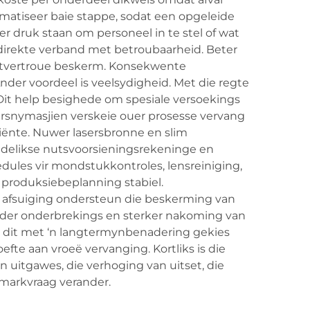
matiseer baie stappe, sodat een opgeleide
r druk staan om personeel in te stel of wat
 direkte verband met betroubaarheid. Beter
ntvertroue beskerm. Konsekwente
nder voordeel is veelsydigheid. Met die regte
 Dit help besighede om spesiale versoekings
sersnymasjien verskeie ouer prosesse vervang
liënte. Nuwer lasersbronne en slim
aandelikse nutsvoorsieningsrekeninge en
ules vir mondstukkontroles, lensreiniging,
ly produksiebeplanning stabiel.
r afsuiging ondersteun die beskerming van
inder onderbrekings en sterker nakoming van
 dit met ‘n langtermynbenadering gekies
efte aan vroeë vervanging. Kortliks is die
an uitgawes, die verhoging van uitset, die
markvraag verander.