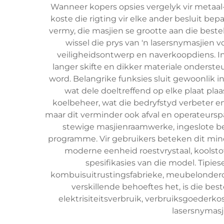
Wanneer kopers opsies vergelyk vir metaal- 
koste die rigting vir elke ander besluit be
vermy, die masjien se grootte aan die best
wissel die prys van 'n lasersnymasjien
veiligheidsontwerp en naverkoopdiens. In
langer skifte en dikker materiale onderst
word. Belangrike funksies sluit gewoonlik
wat dele doeltreffend op elke plaat pla
koelbeheer, wat die bedryfstyd verbeter en
maar dit verminder ook afval en operateursp
stewige masjienraamwerke, ingeslote b
programme. Vir gebruikers beteken dit min
moderne eenheid roestvrystaal, koolstof
spesifikasies van die model. Tipie
kombuisuitrustingsfabrieke, meubelonderd
verskillende behoeftes het, is die b
elektrisiteitsverbruik, verbruiksgoederko
lasersnymasji