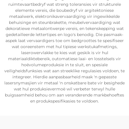
ruimtevaartbedryf wat streng toleransies vir strukturele
elemente vereis, die boubedryf vir argitektoniese
metaalwerk, elektronikavervaardiging vir ingewikkelde
behuisinge en steunbrakette, meubelvervaardiging wat
dekoratiewe metaalontwerpe vereis, en tekenskepping wat
gedetailleerde lettertipes en logo's benodig. Die pasmaak-
aspek laat vervaardigers toe om bedgroottes te spesifiseer
wat ooreenstem met hul tipiese werkstukafmetings,
laserowervlakke te kies wat geskik is vir hul
materiaaldiktebereik, outomatiese laai- en losstelsels vir
hoëvolumeproduksie in te sluit, en spesiale
veiligheidsfunksies wat aan streeklike regulasies voldoen, te
integreer. Hierdie aanpasbaarheid maak 'n gepasste
lasersnymasjien vir metaal 'n onskatbare bate vir besighede
wat hul produksievermoë wil verbeter terwyl hulle
buigsaamheid behou om aan veranderende markbehoeftes
en produkspesifikasies te voldoen.