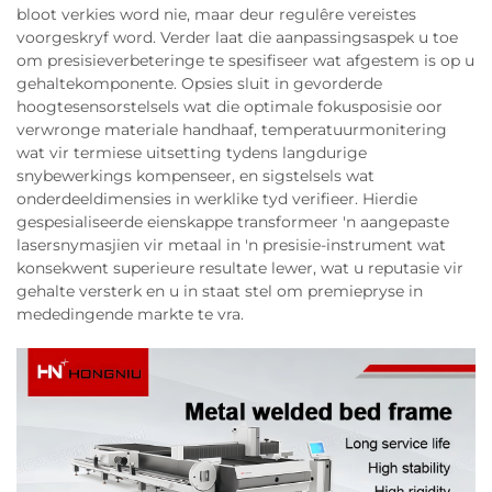
bloot verkies word nie, maar deur regulêre vereistes
voorgeskryf word. Verder laat die aanpassingsaspek u toe
om presisieverbeteringe te spesifiseer wat afgestem is op u
gehaltekomponente. Opsies sluit in gevorderde
hoogtesensorstelsels wat die optimale fokusposisie oor
verwronge materiale handhaaf, temperatuurmonitering
wat vir termiese uitsetting tydens langdurige
snybewerkings kompenseer, en sigstelsels wat
onderdeeldimensies in werklike tyd verifieer. Hierdie
gespesialiseerde eienskappe transformeer 'n aangepaste
lasersnymasjien vir metaal in 'n presisie-instrument wat
konsekwent superieure resultate lewer, wat u reputasie vir
gehalte versterk en u in staat stel om premiepryse in
mededingende markte te vra.