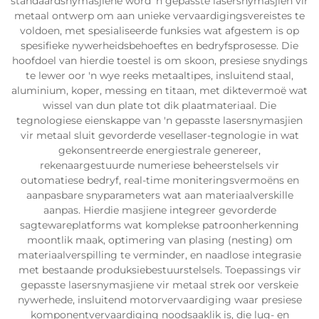
standaardsnymasjiene word 'n gepasste lasersnymasjien vir
metaal ontwerp om aan unieke vervaardigingsvereistes te
voldoen, met spesialiseerde funksies wat afgestem is op
spesifieke nywerheidsbehoeftes en bedryfsprosesse. Die
hoofdoel van hierdie toestel is om skoon, presiese snydings
te lewer oor 'n wye reeks metaaltipes, insluitend staal,
aluminium, koper, messing en titaan, met diktevermoë wat
wissel van dun plate tot dik plaatmateriaal. Die
tegnologiese eienskappe van 'n gepasste lasersnymasjien
vir metaal sluit gevorderde vesellaser-tegnologie in wat
gekonsentreerde energiestrale genereer,
rekenaargestuurde numeriese beheerstelsels vir
outomatiese bedryf, real-time moniteringsvermoëns en
aanpasbare snyparameters wat aan materiaalverskille
aanpas. Hierdie masjiene integreer gevorderde
sagtewareplatforms wat komplekse patroonherkenning
moontlik maak, optimering van plasing (nesting) om
materiaalverspilling te verminder, en naadlose integrasie
met bestaande produksiebestuurstelsels. Toepassings vir
gepasste lasersnymasjiene vir metaal strek oor verskeie
nywerhede, insluitend motorvervaardiging waar presiese
komponentvervaardiging noodsaaklik is, die lug- en