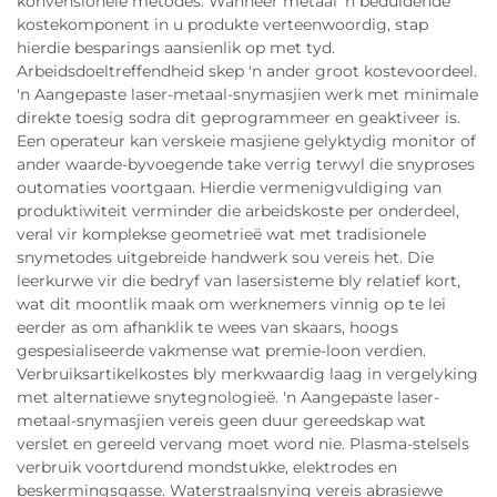
konvensionele metodes. Wanneer metaal 'n beduidende
kostekomponent in u produkte verteenwoordig, stap
hierdie besparings aansienlik op met tyd.
Arbeidsdoeltreffendheid skep 'n ander groot kostevoordeel.
'n Aangepaste laser-metaal-snymasjien werk met minimale
direkte toesig sodra dit geprogrammeer en geaktiveer is.
Een operateur kan verskeie masjiene gelyktydig monitor of
ander waarde-byvoegende take verrig terwyl die snyproses
outomaties voortgaan. Hierdie vermenigvuldiging van
produktiwiteit verminder die arbeidskoste per onderdeel,
veral vir komplekse geometrieë wat met tradisionele
snymetodes uitgebreide handwerk sou vereis het. Die
leerkurwe vir die bedryf van lasersisteme bly relatief kort,
wat dit moontlik maak om werknemers vinnig op te lei
eerder as om afhanklik te wees van skaars, hoogs
gespesialiseerde vakmense wat premie-loon verdien.
Verbruiksartikelkostes bly merkwaardig laag in vergelyking
met alternatiewe snytegnologieë. 'n Aangepaste laser-
metaal-snymasjien vereis geen duur gereedskap wat
verslet en gereeld vervang moet word nie. Plasma-stelsels
verbruik voortdurend mondstukke, elektrodes en
beskermingsgasse. Waterstraalsnying vereis abrasiewe