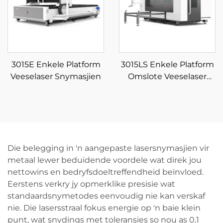
3015E Enkele Platform
3015LS Enkele Platform
Veeselaser Snymasjien
Omslote Veeselaser
Snymasjien
Die belegging in 'n aangepaste lasersnymasjien vir
metaal lewer beduidende voordele wat direk jou
nettowins en bedryfsdoeltreffendheid beïnvloed.
Eerstens verkry jy opmerklike presisie wat
standaardsnymetodes eenvoudig nie kan verskaf
nie. Die lasersstraal fokus energie op 'n baie klein
punt, wat snydings met toleransies so nou as 0,1