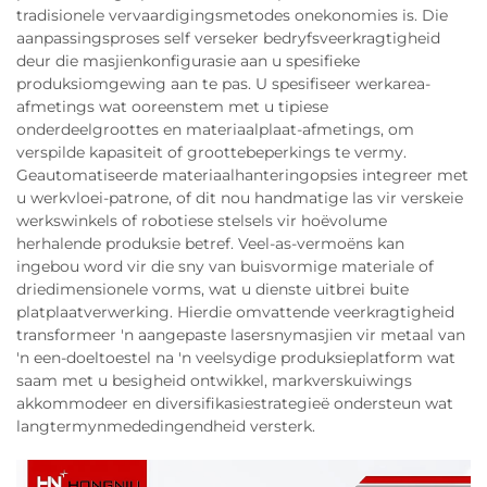
tradisionele vervaardigingsmetodes onekonomies is. Die
aanpassingsproses self verseker bedryfsveerkragtigheid
deur die masjienkonfigurasie aan u spesifieke
produksiomgewing aan te pas. U spesifiseer werkarea-
afmetings wat ooreenstem met u tipiese
onderdeelgroottes en materiaalplaat-afmetings, om
verspilde kapasiteit of groottebeperkings te vermy.
Geautomatiseerde materiaalhanteringopsies integreer met
u werkvloei-patrone, of dit nou handmatige las vir verskeie
werkswinkels of robotiese stelsels vir hoëvolume
herhalende produksie betref. Veel-as-vermoëns kan
ingebou word vir die sny van buisvormige materiale of
driedimensionele vorms, wat u dienste uitbrei buite
platplaatverwerking. Hierdie omvattende veerkragtigheid
transformeer 'n aangepaste lasersnymasjien vir metaal van
'n een-doeltoestel na 'n veelsydige produksieplatform wat
saam met u besigheid ontwikkel, markverskuiwings
akkommodeer en diversifikasiestrategieë ondersteun wat
langtermynmededingendheid versterk.