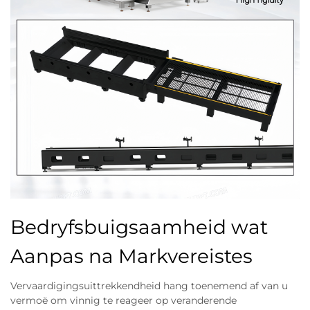
Bedryfsbuigsaamheid wat
Aanpas na Markvereistes
Vervaardigingsuittrekkendheid hang toenemend af van u
vermoë om vinnig te reageer op veranderende