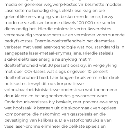
media en genereer wegwerp-kostes vir besmette modder.
Lasersisteme benodig slegs elektriese krag en die
geleentlike vervanging van beskermende lense, terwyl
moderne vesellaser-bronne dikwels 100 000 ure sonder
diens nodig het. Hierdie minimale verbruiksvereistes
vereenvoudig voorraadbestuur en verminder voortdurende
bedryfskostes. Energie-doeltreffendheid het dramaties
verbeter met vesellaser-tegnologie wat nou standaard is in
aangepaste laser-metaal-snymasjiene. Hierdie stelsels
skakel elektriese energie na snykrag met 'n
doeltreffendheid wat 30 persent oorskry, in vergelyking
met ouer CO₂-lasers wat slegs ongeveer 10 persent
doeltreffendheid bied. Laer kragverbruik verminder direk
nutskostes terwyl dit ook korporatiewe
volhoubaarheidsinisiatiewe ondersteun wat toenemend
deur klante en belanghebbendes gewaardeer word.
Onderhoudsvereistes bly beskeie, met preventiewe sorg
wat hoofsaaklik bestaan uit die skoonmaak van optiese
komponente, die nakoming van gasstelsels en die
bevestiging van kalibrasie. Die vastofkonstruksie van
vesellaser-bronne elimineer die delikate spieëls en