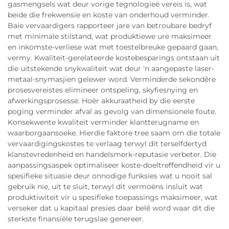
gasmengsels wat deur vorige tegnologieë vereis is, wat
beide die frekwensie en koste van onderhoud verminder.
Baie vervaardigers rapporteer jare van betroubare bedryf
met minimale stilstand, wat produktiewe ure maksimeer
en inkomste-verliese wat met toestelbreuke gepaard gaan,
vermy. Kwaliteit-gerelateerde kostebesparings ontstaan uit
die uitstekende snykwaliteit wat deur 'n aangepaste laser-
metaal-snymasjien gelewer word. Verminderde sekondêre
prosesvereistes elimineer ontspeling, skyfiesnying en
afwerkingsprosesse. Hoër akkuraatheid by die eerste
poging verminder afval as gevolg van dimensionele foute.
Konsekwente kwaliteit verminder klantterugname en
waarborgaansoeke. Hierdie faktore tree saam om die totale
vervaardigingskostes te verlaag terwyl dit terselfdertyd
klanstevredenheid en handelsmerk-reputasie verbeter. Die
aanpassingsaspek optimaliseer koste-doeltreffendheid vir u
spesifieke situasie deur onnodige funksies wat u nooit sal
gebruik nie, uit te sluit, terwyl dit vermoëns insluit wat
produktiwiteit vir u spesifieke toepassings maksimeer, wat
verseker dat u kapitaal presies daar belê word waar dit die
sterkste finansiële terugslae genereer.