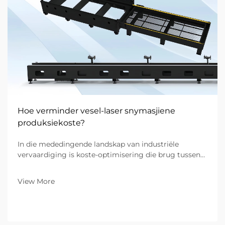
Hoe verminder vesel-laser snymasjiene
produksiekoste?
In die mededingende landskap van industriële
vervaardiging is koste-optimisering die brug tussen
’n strydende werkswinkel en ’n markleidende
onderneming. Vir B2B-vennootskappe wat
View More
spesialiseer in metaalvervaardiging, bepaal die
toerusting op die vervaardigingsvloer die...