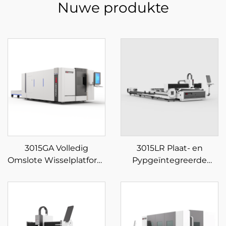
Nuwe produkte
3015GA Volledig
3015LR Plaat- en
Omslote Wisselplatform
Pypgeïntegreerde
Veeselaser Snymasjien
Veeselaser Snymasjien