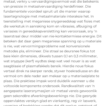
metaal, verkry u vervaardigingsvermoë wat die betekenis
van presisie in metaalvervaardiging herdefinieer. Die
fundamentele voordeel spruit uit die manier waarop
lasertegnologie met metaalmateriale interaksie het. In
teenstelling met meganiese snygereedskap wat fisies met
die werkstuk in aanraking kom en vibrasies, afbuiging of
variasies in gereedskapversletting kan veroorsaak, sny 'n
laserstraal deur middel van nie-kontaktermiese energie. Dit
beteken dat daar geen meganiese spanning op u materiale
is nie, wat vervormingsprobleme wat konvensionele
metodes pla, elimineer. Die straal se deursnee fokus tot
baie klein dimensies, dikwels tussen 0,1 en 0,3 millimeter,
wat snypype (kerf) wydtes skep wat veel nouer is as wat
saagblaaie of plasmafakkels bereik. Hierdie noue fokus
vertaal direk na skerper rande, stywer hoekradiusse en die
vermoë om dele nader aan mekaar op u materiaalplate te
plaas. Die praktiese impak word duidelik wanneer u die
voltooide komponente ondersoek. Randkwaliteit van 'n
aangepaste lasersnymasjien vir metaal vereis gewoonlik
geen sekondêre afwerkingsbewerkings nie. Die gesnyde
oppervlaktes verskyn glad en vierkantig, reg vir laswerk,
vorming of bedekking sonder dat dit geslyp, ontstoot of