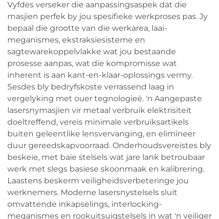
Vyfdes verseker die aanpassingsaspek dat die
masjien perfek by jou spesifieke werkproses pas. Jy
bepaal die grootte van die werkarea, laai-
meganismes, ekstraksiesisteme en
sagtewarekoppelvlakke wat jou bestaande
prosesse aanpas, wat die kompromisse wat
inherent is aan kant-en-klaar-oplossings vermy.
Sesdes bly bedryfskoste verrassend laag in
vergelyking met ouer tegnologieë. 'n Aangepaste
lasersnymasjien vir metaal verbruik elektrisiteit
doeltreffend, vereis minimale verbruiksartikels
buiten geleentlike lensvervanging, en elimineer
duur gereedskapvoorraad. Onderhoudsvereistes bly
beskeie, met baie stelsels wat jare lank betroubaar
werk met slegs basiese skoonmaak en kalibrering.
Laastens beskerm veiligheidsverbeteringe jou
werknemers. Moderne lasersnystelsels sluit
omvattende inkapselings, interlocking-
meganismes en rookuitsuigstelsels in wat 'n veiliger