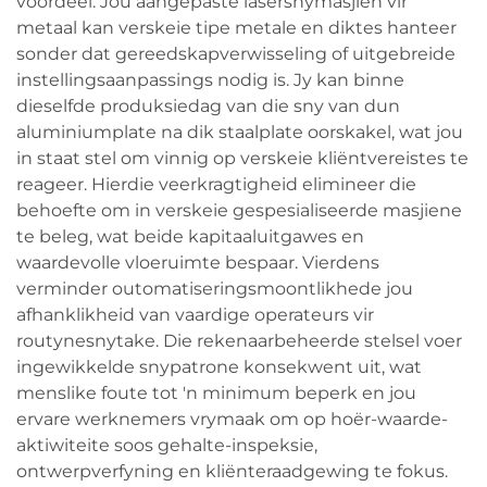
voordeel. Jou aangepaste lasersnymasjien vir
metaal kan verskeie tipe metale en diktes hanteer
sonder dat gereedskapverwisseling of uitgebreide
instellingsaanpassings nodig is. Jy kan binne
dieselfde produksiedag van die sny van dun
aluminiumplate na dik staalplate oorskakel, wat jou
in staat stel om vinnig op verskeie kliëntvereistes te
reageer. Hierdie veerkragtigheid elimineer die
behoefte om in verskeie gespesialiseerde masjiene
te beleg, wat beide kapitaaluitgawes en
waardevolle vloeruimte bespaar. Vierdens
verminder outomatiseringsmoontlikhede jou
afhanklikheid van vaardige operateurs vir
routynesnytake. Die rekenaarbeheerde stelsel voer
ingewikkelde snypatrone konsekwent uit, wat
menslike foute tot 'n minimum beperk en jou
ervare werknemers vrymaak om op hoër-waarde-
aktiwiteite soos gehalte-inspeksie,
ontwerpverfyning en kliënteraadgewing te fokus.