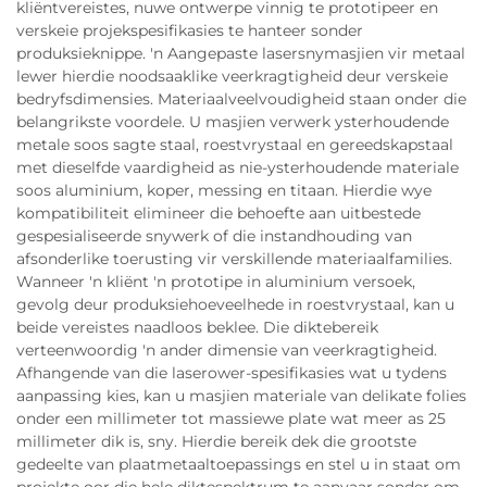
kliëntvereistes, nuwe ontwerpe vinnig te prototipeer en
verskeie projekspesifikasies te hanteer sonder
produksieknippe. 'n Aangepaste lasersnymasjien vir metaal
lewer hierdie noodsaaklike veerkragtigheid deur verskeie
bedryfsdimensies. Materiaalveelvoudigheid staan onder die
belangrikste voordele. U masjien verwerk ysterhoudende
metale soos sagte staal, roestvrystaal en gereedskapstaal
met dieselfde vaardigheid as nie-ysterhoudende materiale
soos aluminium, koper, messing en titaan. Hierdie wye
kompatibiliteit elimineer die behoefte aan uitbestede
gespesialiseerde snywerk of die instandhouding van
afsonderlike toerusting vir verskillende materiaalfamilies.
Wanneer 'n kliënt 'n prototipe in aluminium versoek,
gevolg deur produksiehoeveelhede in roestvrystaal, kan u
beide vereistes naadloos beklee. Die diktebereik
verteenwoordig 'n ander dimensie van veerkragtigheid.
Afhangende van die laserower-spesifikasies wat u tydens
aanpassing kies, kan u masjien materiale van delikate folies
onder een millimeter tot massiewe plate wat meer as 25
millimeter dik is, sny. Hierdie bereik dek die grootste
gedeelte van plaatmetaaltoepassings en stel u in staat om