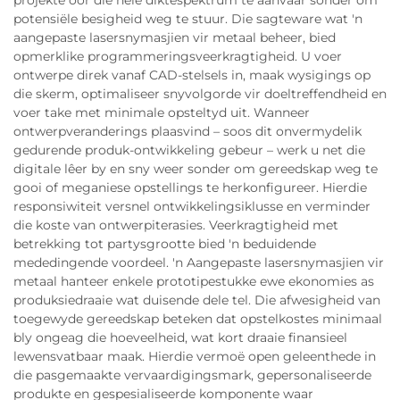
projekte oor die hele diktespektrum te aanvaar sonder om
potensiële besigheid weg te stuur. Die sagteware wat 'n
aangepaste lasersnymasjien vir metaal beheer, bied
opmerklike programmeringsveerkragtigheid. U voer
ontwerpe direk vanaf CAD-stelsels in, maak wysigings op
die skerm, optimaliseer snyvolgorde vir doeltreffendheid en
voer take met minimale opsteltyd uit. Wanneer
ontwerpveranderings plaasvind – soos dit onvermydelik
gedurende produk-ontwikkeling gebeur – werk u net die
digitale lêer by en sny weer sonder om gereedskap weg te
gooi of meganiese opstellings te herkonfigureer. Hierdie
responsiwiteit versnel ontwikkelingsiklusse en verminder
die koste van ontwerpiterasies. Veerkragtigheid met
betrekking tot partysgrootte bied 'n beduidende
mededingende voordeel. 'n Aangepaste lasersnymasjien vir
metaal hanteer enkele prototipestukke ewe ekonomies as
produksiedraaie wat duisende dele tel. Die afwesigheid van
toegewyde gereedskap beteken dat opstelkostes minimaal
bly ongeag die hoeveelheid, wat kort draaie finansieel
lewensvatbaar maak. Hierdie vermoë open geleenthede in
die pasgemaakte vervaardigingsmark, gepersonaliseerde
produkte en gespesialiseerde komponente waar