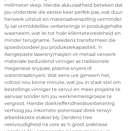
millimeter skep. Hierdie akkuraatheid beteken dat
jou onderdele die eerste keer perfek pas, wat duur
herwerk uitsluit en materiaalverspilling verminder.
Jy sal onmiddellike verbeterings in produkgehalte
waarneem, wat lei tot hoër kliëntetevredeheid en
minder terugname. Tweedens transformeer die
spoedvoordeel jou produksiekapasiteit. 'n
Aangepaste lasersnymasjien vir metaal verwerk
materiale beduidend vinniger as tradisionele
meganiese snypale, plasma-snyers of
waterstraalsnyers. Wat eens ure geneem het,
voltooi nou binne minute, wat jou in staat stel om
bestellings vinniger te vervul en meer projekte te
aanvaar sonder om jou werknemersgroepe te
vergroot. Hierdie doeltreffendheidsverbetering
verhoog jou inkomste-potensiaal direk terwyl
arbeidskoste stabiel bly. Derdens tree
veelvoudigheid na vore as 'n groot praktiese