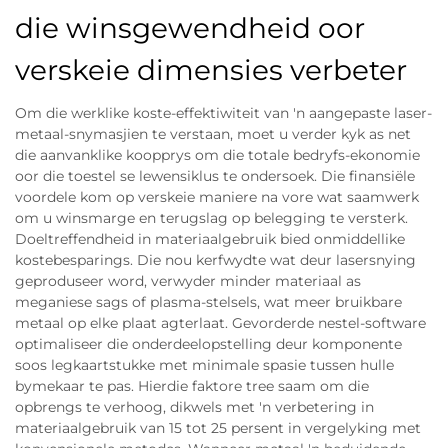
die winsgewendheid oor
verskeie dimensies verbeter
Om die werklike koste-effektiwiteit van 'n aangepaste laser-
metaal-snymasjien te verstaan, moet u verder kyk as net
die aanvanklike koopprys om die totale bedryfs-ekonomie
oor die toestel se lewensiklus te ondersoek. Die finansiële
voordele kom op verskeie maniere na vore wat saamwerk
om u winsmarge en terugslag op belegging te versterk.
Doeltreffendheid in materiaalgebruik bied onmiddellike
kostebesparings. Die nou kerfwydte wat deur lasersnying
geproduseer word, verwyder minder materiaal as
meganiese sags of plasma-stelsels, wat meer bruikbare
metaal op elke plaat agterlaat. Gevorderde nestel-software
optimaliseer die onderdeelopstelling deur komponente
soos legkaartstukke met minimale spasie tussen hulle
bymekaar te pas. Hierdie faktore tree saam om die
opbrengs te verhoog, dikwels met 'n verbetering in
materiaalgebruik van 15 tot 25 persent in vergelyking met