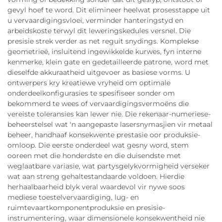
gevyl hoef te word. Dit elimineer heelwat prosesstappe uit
u vervaardigingsvloei, verminder hanteringstyd en
arbeidskoste terwyl dit leweringskedules versnel. Die
presisie strek verder as net reguit snydings. Komplekse
geometrieë, insluitend ingewikkelde kurwes, fyn interne
kenmerke, klein gate en gedetailleerde patrone, word met
dieselfde akkuraatheid uitgevoer as basiese vorms. U
ontwerpers kry kreatiewe vryheid om optimale
onderdeelkonfigurasies te spesifiseer sonder om
bekommerd te wees of vervaardigingsvermoëns die
vereiste toleransies kan lewer nie. Die rekenaar-numeriese-
beheerstelsel wat 'n aangepaste lasersnymasjien vir metaal
beheer, handhaaf konsekwente prestasie oor produksie-
omloop. Die eerste onderdeel wat gesny word, stem
ooreen met die honderdste en die duisendste met
weglaatbare variasie, wat partysgelykvormigheid verseker
wat aan streng gehaltestandaarde voldoen. Hierdie
herhaalbaarheid blyk veral waardevol vir nywe soos
mediese toestelvervaardiging, lug- en
ruimtevaartkomponentproduksie en presisie-
instrumentering, waar dimensionele konsekwentheid nie