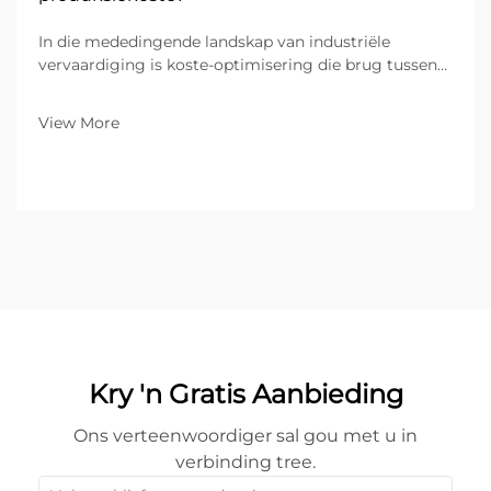
In die mededingende landskap van industriële
vervaardiging is koste-optimisering die brug tussen
’n strydende werkswinkel en ’n markleidende
onderneming. Vir B2B-vennootskappe wat
View More
spesialiseer in metaalvervaardiging, bepaal die
toerusting op die vervaardigingsvloer die...
Kry 'n Gratis Aanbieding
Ons verteenwoordiger sal gou met u in
verbinding tree.