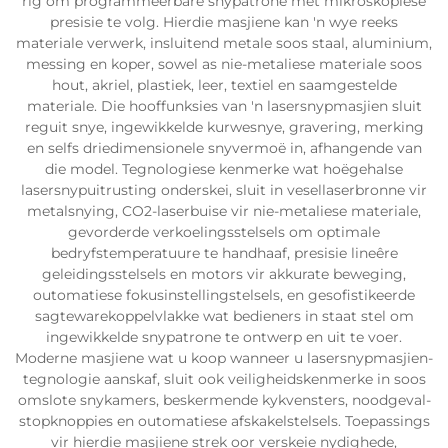
rig om programmeerbare snypatrone met mikroskopiese
presisie te volg. Hierdie masjiene kan 'n wye reeks
materiale verwerk, insluitend metale soos staal, aluminium,
messing en koper, sowel as nie-metaliese materiale soos
hout, akriel, plastiek, leer, textiel en saamgestelde
materiale. Die hooffunksies van 'n lasersnypmasjien sluit
reguit snye, ingewikkelde kurwesnye, gravering, merking
en selfs driedimensionele snyvermoë in, afhangende van
die model. Tegnologiese kenmerke wat hoëgehalse
lasersnypuitrusting onderskei, sluit in vesellaserbronne vir
metalsnying, CO2-laserbuise vir nie-metaliese materiale,
gevorderde verkoelingsstelsels om optimale
bedryfstemperatuure te handhaaf, presisie lineêre
geleidingsstelsels en motors vir akkurate beweging,
outomatiese fokusinstellingstelsels, en gesofistikeerde
sagtewarekoppelvlakke wat bedieners in staat stel om
ingewikkelde snypatrone te ontwerp en uit te voer.
Moderne masjiene wat u koop wanneer u lasersnypmasjien-
tegnologie aanskaf, sluit ook veiligheidskenmerke in soos
omslote snykamers, beskermende kykvensters, noodgeval-
stopknoppies en outomatiese afskakelstelsels. Toepassings
vir hierdie masjiene strek oor verskeie nydighede,