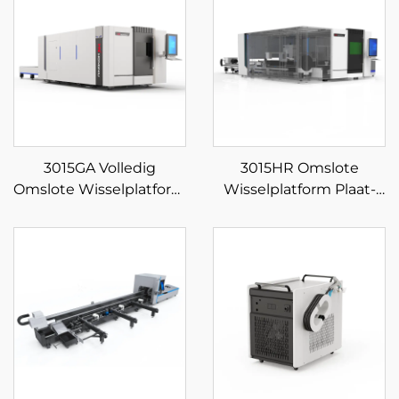
3015GA Volledig
3015HR Omslote
Omslote Wisselplatform
Wisselplatform Plaat-
Veeselaser Snymasjien
en Pypgeïntegreerde
Veeselaser Snymasjien