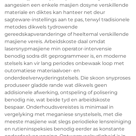
aangesien een enkele masjien dosyne verskillende
materiale en diktes kan hanteer net deur
sagteware-instellings aan te pas, terwyl tradisionele
metodes dikwels tydrowende
gereedskapveranderinge of heeltemal verskillende
masjiene vereis. Arbeidskoste daal omdat
lasersnypmasjiene min operator-intervensie
benodig sodra dit geprogrammeer is, en moderne
stelsels kan vir lang periodes onbewaak loop met
outomatiese materiaalvoer- en
onderdeelverwyderingstelsels. Die skoon snyproses
produseer gladde rande wat dikwels geen
addisionele afwerking, ontspeling of polisering
benodig nie, wat beide tyd en arbeidskoste
bespaar. Onderhoudsvereistes is minimaal in
vergelyking met meganiese snystelsels, met die
meeste masjiene wat slegs periodieke lensreiniging
en rutieninspeksies benodig eerder as konstante