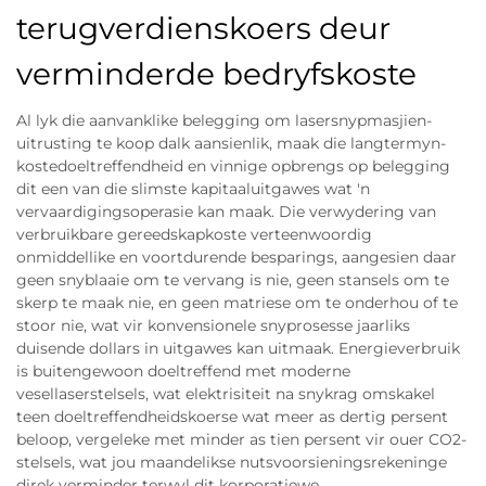
terugverdienskoers deur
verminderde bedryfskoste
Al lyk die aanvanklike belegging om lasersnypmasjien-
uitrusting te koop dalk aansienlik, maak die langtermyn-
kostedoeltreffendheid en vinnige opbrengs op belegging
dit een van die slimste kapitaaluitgawes wat 'n
vervaardigingsoperasie kan maak. Die verwydering van
verbruikbare gereedskapkoste verteenwoordig
onmiddellike en voortdurende besparings, aangesien daar
geen snyblaaie om te vervang is nie, geen stansels om te
skerp te maak nie, en geen matriese om te onderhou of te
stoor nie, wat vir konvensionele snyprosesse jaarliks
duisende dollars in uitgawes kan uitmaak. Energieverbruik
is buitengewoon doeltreffend met moderne
vesellaserstelsels, wat elektrisiteit na snykrag omskakel
teen doeltreffendheidskoerse wat meer as dertig persent
beloop, vergeleke met minder as tien persent vir ouer CO2-
stelsels, wat jou maandelikse nutsvoorsieningsrekeninge
direk verminder terwyl dit korporatiewe