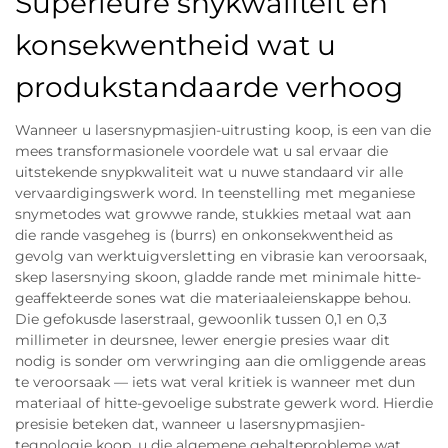
Superieure snykwaliteit en
konsekwentheid wat u
produkstandaarde verhoog
Wanneer u lasersnypmasjien-uitrusting koop, is een van die
mees transformasionele voordele wat u sal ervaar die
uitstekende snypkwaliteit wat u nuwe standaard vir alle
vervaardigingswerk word. In teenstelling met meganiese
snymetodes wat growwe rande, stukkies metaal wat aan
die rande vasgeheg is (burrs) en onkonsekwentheid as
gevolg van werktuigversletting en vibrasie kan veroorsaak,
skep lasersnying skoon, gladde rande met minimale hitte-
geaffekteerde sones wat die materiaaleienskappe behou.
Die gefokusde laserstraal, gewoonlik tussen 0,1 en 0,3
millimeter in deursnee, lewer energie presies waar dit
nodig is sonder om verwringing aan die omliggende areas
te veroorsaak — iets wat veral kritiek is wanneer met dun
materiaal of hitte-gevoelige substrate gewerk word. Hierdie
presisie beteken dat, wanneer u lasersnypmasjien-
tegnologie koop, u die algemene gehalteprobleme wat