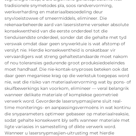
tradisionele snymetodes pla, soos randvervorming,
werkverharding en materiaalbesoedeling deur
snyvloeistowwe of smeermiddels, elimineer. Die
rekenaarbeheerde aard van lasersisteme verseker absolute
konsekwentheid van die eerste onderdeel tot die
tienduisendste onderdeel, sonder dat die gehalte met tyd
verswak omdat daar geen snywerktuie is wat afstomp of
verslyt nie. Hierdie konsekwentheid is onskatbaar vir
vervaardigers wat streng gehaltestandaarde moet nakom
of nou toleransies gedurende groot produksiedoeleindes
moet handhaaf. Die nie-kontak-snyproses beteken ook dat
daar geen meganiese krag op die werkstuk toegepas word
nie, wat die risiko van materiaalvervorming wat by pons- of
skuifbewerkings kan voorkom, elimineer — veral belangrik
wanneer delikate materiale of komplekse geometrieë
verwerk word. Gevorderde lasersnypmasjiene sluit real-
time moniterings- en aanpassingsvermoëns in wat kontinu
die snyparameters optimeer gebaseer op materiaalreaksie,
sodat gehalte konsekwent bly selfs wanneer materiale met
ligte variasies in samestelling of dikte verwerk word.
Wanneer u lasersnypmasjien-uitrusting met hierdie