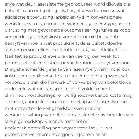
snye wat deur lasersisteme geproduseer word dikwels die
behoefte aan ontspeling, skyfies, of afwerkprosesse wat
addisionele toerusting, arbeid en tyd in konvensionele
werkvloeie vereis, elimineer. Wanneer jy lasersnypmasjien-
uitrusting met gevorderde outomatiseringsfunksies koop,
verminder jy bedryfskoste verder deur nie-bemannte
bedryfsvermoëns wat produksie tydens buitetydperke
sonder personeelkoste moontlik maak, wat effektief jou
fasiliteit se produktiewe ure van veertig per week tot
potensieel agt-en-sestig uur van kontinue bedryf verhoog.
Die gehandhaafde gehalte van lasersnyery verminder ook
koste deur afvalkoerse te verminder en die uitgawes wat
verbonde is aan die herwerk of verwerping van defektiewe
onderdele wat nie aan spesifikasies voldoen nie, te
elimineer. Versekerings- en veiligheidsverbande koste mag
ook daal, aangesien moderne ingekapselde lasersisteme
met omvattende veiligheidsfunksies minder
werkomgewinggevare bied as tradisionele snymetodes wat
skerp gereedskap, vlieënde rommel en
bedienerblootstelling aan snyprosesse insluit, wat
potensieel werknemersvergoedingspremies en