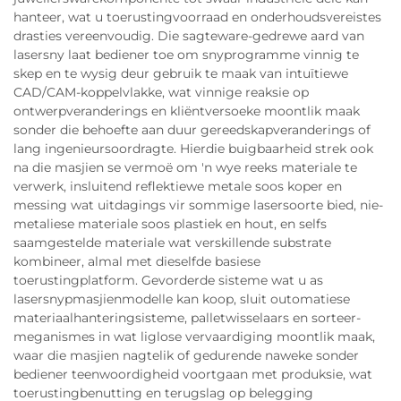
hanteer, wat u toerustingvoorraad en onderhoudsvereistes
drasties vereenvoudig. Die sagteware-gedrewe aard van
lasersny laat bediener toe om snyprogramme vinnig te
skep en te wysig deur gebruik te maak van intuïtiewe
CAD/CAM-koppelvlakke, wat vinnige reaksie op
ontwerpveranderings en kliëntversoeke moontlik maak
sonder die behoefte aan duur gereedskapveranderings of
lang ingenieursoordragte. Hierdie buigbaarheid strek ook
na die masjien se vermoë om 'n wye reeks materiale te
verwerk, insluitend reflektiewe metale soos koper en
messing wat uitdagings vir sommige lasersoorte bied, nie-
metaliese materiale soos plastiek en hout, en selfs
saamgestelde materiale wat verskillende substrate
kombineer, almal met dieselfde basiese
toerustingplatform. Gevorderde sisteme wat u as
lasersnypmasjienmodelle kan koop, sluit outomatiese
materiaalhanteringsisteme, palletwisselaars en sorteer-
meganismes in wat liglose vervaardiging moontlik maak,
waar die masjien nagtelik of gedurende naweke sonder
bediener teenwoordigheid voortgaan met produksie, wat
toerustingbenutting en terugslag op belegging