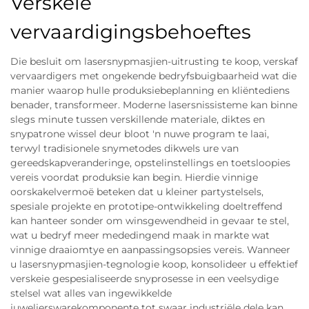
Verskeie
vervaardigingsbehoeftes
Die besluit om lasersnypmasjien-uitrusting te koop, verskaf
vervaardigers met ongekende bedryfsbuigbaarheid wat die
manier waarop hulle produksiebeplanning en kliëntediens
benader, transformeer. Moderne lasersnissisteme kan binne
slegs minute tussen verskillende materiale, diktes en
snypatrone wissel deur bloot 'n nuwe program te laai,
terwyl tradisionele snymetodes dikwels ure van
gereedskapveranderinge, opstelinstellings en toetsloopies
vereis voordat produksie kan begin. Hierdie vinnige
oorskakelvermoë beteken dat u kleiner partystelsels,
spesiale projekte en prototipe-ontwikkeling doeltreffend
kan hanteer sonder om winsgewendheid in gevaar te stel,
wat u bedryf meer mededingend maak in markte wat
vinnige draaiomtye en aanpassingsopsies vereis. Wanneer
u lasersnypmasjien-tegnologie koop, konsolideer u effektief
verskeie gespesialiseerde snyprosesse in een veelsydige
stelsel wat alles van ingewikkelde
juwelierswarekomponente tot swaar industriële dele kan