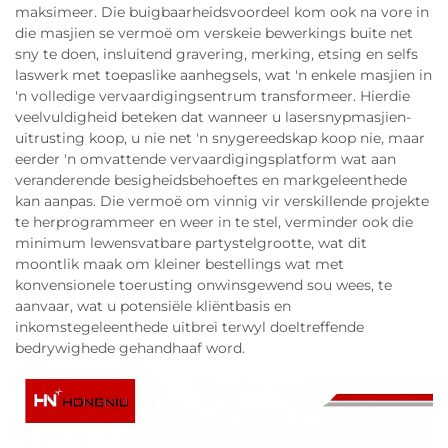
maksimeer. Die buigbaarheidsvoordeel kom ook na vore in
die masjien se vermoë om verskeie bewerkings buite net
sny te doen, insluitend gravering, merking, etsing en selfs
laswerk met toepaslike aanhegsels, wat 'n enkele masjien in
'n volledige vervaardigingsentrum transformeer. Hierdie
veelvuldigheid beteken dat wanneer u lasersnypmasjien-
uitrusting koop, u nie net 'n snygereedskap koop nie, maar
eerder 'n omvattende vervaardigingsplatform wat aan
veranderende besigheidsbehoeftes en markgeleenthede
kan aanpas. Die vermoë om vinnig vir verskillende projekte
te herprogrammeer en weer in te stel, verminder ook die
minimum lewensvatbare partystelgrootte, wat dit
moontlik maak om kleiner bestellings wat met
konvensionele toerusting onwinsgewend sou wees, te
aanvaar, wat u potensiële kliëntbasis en
inkomstegeleenthede uitbrei terwyl doeltreffende
bedrywighede gehandhaaf word.