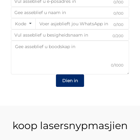
0/100
0/100
Kode
0/100
0/200
0/1000
Dien in
koop lasersnypmasjien