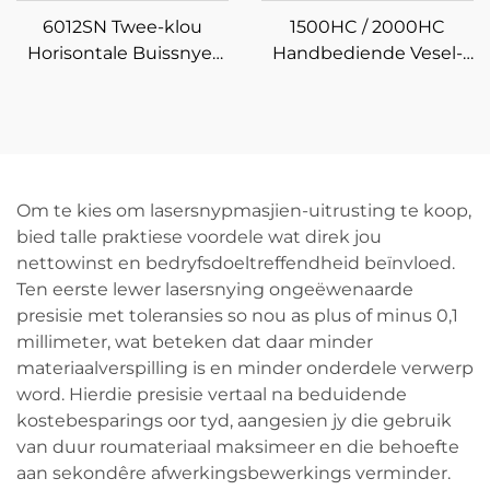
6012SN Twee-klou
1500HC / 2000HC
Horisontale Buissnyer
Handbediende Vesel-
met Semi-outomatiese
Laser
Laai
Skoonmaakmasjien
Om te kies om lasersnypmasjien-uitrusting te koop,
bied talle praktiese voordele wat direk jou
nettowinst en bedryfsdoeltreffendheid beïnvloed.
Ten eerste lewer lasersnying ongeëwenaarde
presisie met toleransies so nou as plus of minus 0,1
millimeter, wat beteken dat daar minder
materiaalverspilling is en minder onderdele verwerp
word. Hierdie presisie vertaal na beduidende
kostebesparings oor tyd, aangesien jy die gebruik
van duur roumateriaal maksimeer en die behoefte
aan sekondêre afwerkingsbewerkings verminder.