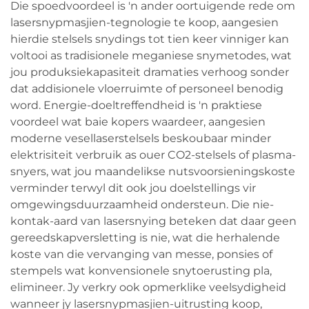
Die spoedvoordeel is 'n ander oortuigende rede om
lasersnypmasjien-tegnologie te koop, aangesien
hierdie stelsels snydings tot tien keer vinniger kan
voltooi as tradisionele meganiese snymetodes, wat
jou produksiekapasiteit dramaties verhoog sonder
dat addisionele vloerruimte of personeel benodig
word. Energie-doeltreffendheid is 'n praktiese
voordeel wat baie kopers waardeer, aangesien
moderne vesellaserstelsels beskoubaar minder
elektrisiteit verbruik as ouer CO2-stelsels of plasma-
snyers, wat jou maandelikse nutsvoorsieningskoste
verminder terwyl dit ook jou doelstellings vir
omgewingsduurzaamheid ondersteun. Die nie-
kontak-aard van lasersnying beteken dat daar geen
gereedskapversletting is nie, wat die herhalende
koste van die vervanging van messe, ponsies of
stempels wat konvensionele snytoerusting pla,
elimineer. Jy verkry ook opmerklike veelsydigheid
wanneer jy lasersnypmasjien-uitrusting koop,