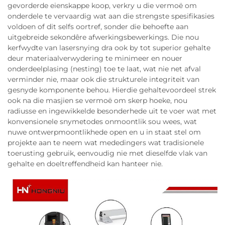
gevorderde eienskappe koop, verkry u die vermoë om
onderdele te vervaardig wat aan die strengste spesifikasies
voldoen of dit selfs oortref, sonder die behoefte aan
uitgebreide sekondêre afwerkingsbewerkings. Die nou
kerfwydte van lasersnying dra ook by tot superior gehalte
deur materiaalverwydering te minimeer en nouer
onderdeelplasing (nesting) toe te laat, wat nie net afval
verminder nie, maar ook die strukturele integriteit van
gesnyde komponente behou. Hierdie gehaltevoordeel strek
ook na die masjien se vermoë om skerp hoeke, nou
radiusse en ingewikkelde besonderhede uit te voer wat met
konvensionele snymetodes onmoontlik sou wees, wat
nuwe ontwerpmoontlikhede open en u in staat stel om
projekte aan te neem wat mededingers wat tradisionele
toerusting gebruik, eenvoudig nie met dieselfde vlak van
gehalte en doeltreffendheid kan hanteer nie.