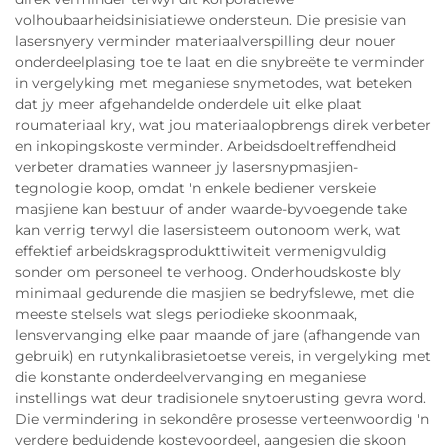
volhoubaarheidsinisiatiewe ondersteun. Die presisie van
lasersnyery verminder materiaalverspilling deur nouer
onderdeelplasing toe te laat en die snybreëte te verminder
in vergelyking met meganiese snymetodes, wat beteken
dat jy meer afgehandelde onderdele uit elke plaat
roumateriaal kry, wat jou materiaalopbrengs direk verbeter
en inkopingskoste verminder. Arbeidsdoeltreffendheid
verbeter dramaties wanneer jy lasersnypmasjien-
tegnologie koop, omdat 'n enkele bediener verskeie
masjiene kan bestuur of ander waarde-byvoegende take
kan verrig terwyl die lasersisteem outonoom werk, wat
effektief arbeidskragsprodukttiwiteit vermenigvuldig
sonder om personeel te verhoog. Onderhoudskoste bly
minimaal gedurende die masjien se bedryfslewe, met die
meeste stelsels wat slegs periodieke skoonmaak,
lensvervanging elke paar maande of jare (afhangende van
gebruik) en rutynkalibrasietoetse vereis, in vergelyking met
die konstante onderdeelvervanging en meganiese
instellings wat deur tradisionele snytoerusting gevra word.
Die vermindering in sekondêre prosesse verteenwoordig 'n
verdere beduidende kostevoordeel, aangesien die skoon