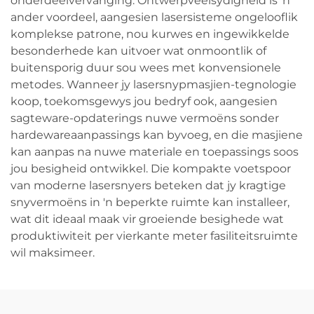
onderdeelvervanging. Ontwerpveelsydigheid is 'n
ander voordeel, aangesien lasersisteme ongelooflik
komplekse patrone, nou kurwes en ingewikkelde
besonderhede kan uitvoer wat onmoontlik of
buitensporig duur sou wees met konvensionele
metodes. Wanneer jy lasersnypmasjien-tegnologie
koop, toekomsgewys jou bedryf ook, aangesien
sagteware-opdaterings nuwe vermoëns sonder
hardewareaanpassings kan byvoeg, en die masjiene
kan aanpas na nuwe materiale en toepassings soos
jou besigheid ontwikkel. Die kompakte voetspoor
van moderne lasersnyers beteken dat jy kragtige
snyvermoëns in 'n beperkte ruimte kan installeer,
wat dit ideaal maak vir groeiende besighede wat
produktiwiteit per vierkante meter fasiliteitsruimte
wil maksimeer.