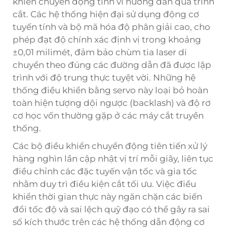
khiển chuyển động tinh vi hướng dẫn quá trình
cắt. Các hệ thống hiện đại sử dụng động cơ
tuyến tính và bộ mã hóa độ phân giải cao, cho
phép đạt độ chính xác định vị trong khoảng
±0,01 milimét, đảm bảo chùm tia laser di
chuyển theo đúng các đường dẫn đã được lập
trình với độ trung thực tuyệt vời. Những hệ
thống điều khiển bằng servo này loại bỏ hoàn
toàn hiện tượng dội ngược (backlash) và độ rơ
cơ học vốn thường gặp ở các máy cắt truyền
thống.
Các bộ điều khiển chuyển động tiên tiến xử lý
hàng nghìn lần cập nhật vị trí mỗi giây, liên tục
điều chỉnh các đặc tuyến vận tốc và gia tốc
nhằm duy trì điều kiện cắt tối ưu. Việc điều
khiển thời gian thực này ngăn chặn các biến
đổi tốc độ và sai lệch quỹ đạo có thể gây ra sai
số kích thước trên các hệ thống dẫn động cơ