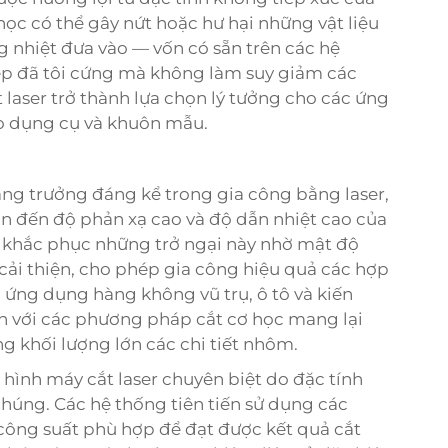
 học có thể gây nứt hoặc hư hại những vật liệu
ng nhiệt đưa vào — vốn có sẵn trên các hệ
hép đã tôi cứng mà không làm suy giảm các
t laser trở thành lựa chọn lý tưởng cho các ứng
ạo dụng cụ và khuôn mẫu.
ăng trưởng đáng kể trong gia công bằng laser,
an đến độ phản xạ cao và độ dẫn nhiệt cao của
đại khắc phục những trở ngại này nhờ mật độ
cải thiện, cho phép gia công hiệu quả các hợp
ứng dụng hàng không vũ trụ, ô tô và kiến
ền với các phương pháp cắt cơ học mang lại
ng khối lượng lớn các chi tiết nhôm.
 hình máy cắt laser chuyên biệt do đặc tính
chúng. Các hệ thống tiên tiến sử dụng các
ông suất phù hợp để đạt được kết quả cắt