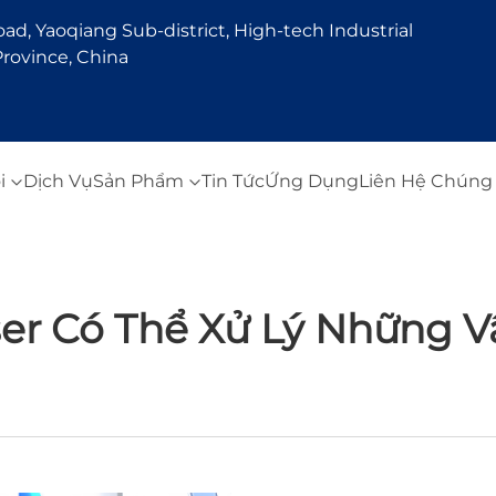
d, Yaoqiang Sub-district, High-tech Industrial
rovince, China
i
Dịch Vụ
Sản Phẩm
Tin Tức
Ứng Dụng
Liên Hệ Chúng 
er Có Thể Xử Lý Những V