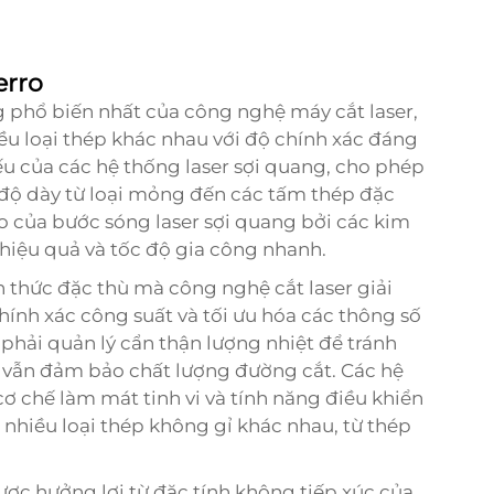
erro
g phổ biến nhất của công nghệ máy cắt laser,
ều loại thép khác nhau với độ chính xác đáng
ếu của các hệ thống laser sợi quang, cho phép
 độ dày từ loại mỏng đến các tấm thép đặc
ao của bước sóng laser sợi quang bởi các kim
 hiệu quả và tốc độ gia công nhanh.
 thức đặc thù mà công nghệ cắt laser giải
hính xác công suất và tối ưu hóa các thông số
i phải quản lý cẩn thận lượng nhiệt để tránh
 vẫn đảm bảo chất lượng đường cắt. Các hệ
cơ chế làm mát tinh vi và tính năng điều khiển
 nhiều loại thép không gỉ khác nhau, từ thép
ược hưởng lợi từ đặc tính không tiếp xúc của