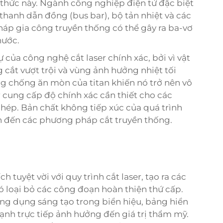
h thức này. Ngành công nghiệp điện tử đặc biệt
 thanh dẫn đồng (bus bar), bộ tản nhiệt và các
pháp gia công truyền thống có thể gây ra ba-vơ
hước.
ự của công nghệ cắt laser chính xác, bởi vì vật
 cắt vượt trội và vùng ảnh hưởng nhiệt tối
ng chống ăn mòn của titan khiến nó trở nên vô
ser cung cấp độ chính xác cần thiết cho các
 ghép. Bản chất không tiếp xúc của quá trình
an đến các phương pháp cắt truyền thống.
h tuyệt vời với quy trình cắt laser, tạo ra các
 loại bỏ các công đoạn hoàn thiện thứ cấp.
ứng dụng sáng tạo trong biển hiệu, bảng hiển
 cạnh trực tiếp ảnh hưởng đến giá trị thẩm mỹ.