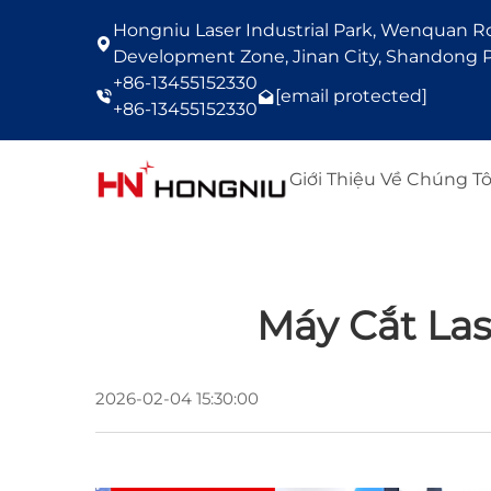
Hongniu Laser Industrial Park, Wenquan Roa
Development Zone, Jinan City, Shandong P
+86-13455152330
[email protected]
+86-13455152330
Giới Thiệu Về Chúng Tô
Máy Cắt Las
2026-02-04 15:30:00