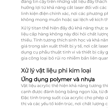
đáng tin cậy trên những vật liệu đầy thác
hưởng lợi từ khả năng cắt laser đối với các
linh kiện điện chính xác, nơi các phương 
không mong muốn hoặc sai lệch về kích t
Xử lý titan thể hiện đầy đủ khả năng thực s
liệu cấp hàng không này đòi hỏi chất lượng
thiểu. Tính tương thích sinh học và khả nă
giá trong sản xuất thiết bị y tế, nơi cắt la
dụng cụ phẫu thuật tinh vi và thiết bị cấy
gia công loại bỏ rủi ro nhiễm bẩn liên qu
Xử lý vật liệu phi kim loại
Ứng dụng polymer và nhựa
Vật liệu acrylic thể hiện khả năng tương thíc
cạnh được đánh bóng bằng ngọn lửa, từ đó
Đặc tính trong suốt của acrylic cho phép 
thị và các yếu tố kiến trúc, nơi chất lượng