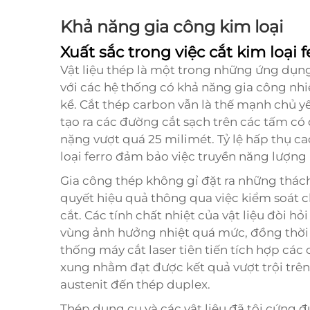
Khả năng gia công kim loại
Xuất sắc trong việc cắt kim loại f
Vật liệu thép là một trong những ứng dụn
với các hệ thống có khả năng gia công nhi
kể. Cắt thép carbon vẫn là thế mạnh chủ y
tạo ra các đường cắt sạch trên các tấm có
nặng vượt quá 25 milimét. Tỷ lệ hấp thụ c
loại ferro đảm bảo việc truyền năng lượng
Gia công thép không gỉ đặt ra những thách
quyết hiệu quả thông qua việc kiểm soát c
cắt. Các tính chất nhiệt của vật liệu đòi hỏ
vùng ảnh hưởng nhiệt quá mức, đồng thời
thống máy cắt laser tiên tiến tích hợp các 
xung nhằm đạt được kết quả vượt trội trên
austenit đến thép duplex.
Thép dụng cụ và các vật liệu đã tôi cứng đ