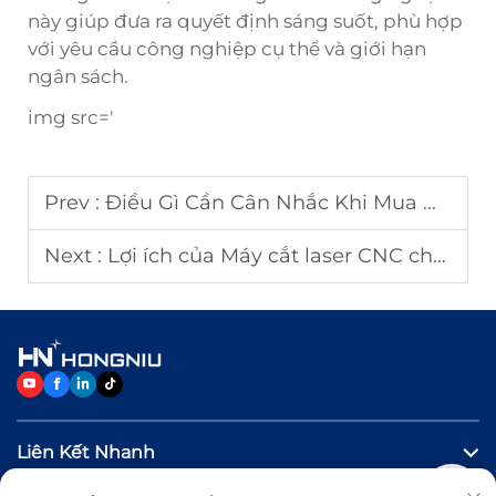
này giúp đưa ra quyết định sáng suốt, phù hợp
với yêu cầu công nghiệp cụ thể và giới hạn
ngân sách.
img src='
Prev :
Điều Gì Cần Cân Nhắc Khi Mua Máy Cắt Laser?
Next :
Lợi ích của Máy cắt laser CNC cho sản xuất quy mô lớn
Liên Kết Nhanh