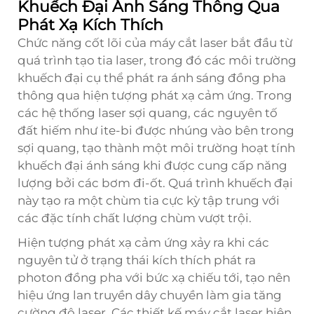
Khuếch Đại Ánh Sáng Thông Qua
Phát Xạ Kích Thích
Chức năng cốt lõi của máy cắt laser bắt đầu từ
quá trình tạo tia laser, trong đó các môi trường
khuếch đại cụ thể phát ra ánh sáng đồng pha
thông qua hiện tượng phát xạ cảm ứng. Trong
các hệ thống laser sợi quang, các nguyên tố
đất hiếm như ite-bi được nhúng vào bên trong
sợi quang, tạo thành một môi trường hoạt tính
khuếch đại ánh sáng khi được cung cấp năng
lượng bởi các bơm đi-ốt. Quá trình khuếch đại
này tạo ra một chùm tia cực kỳ tập trung với
các đặc tính chất lượng chùm vượt trội.
Hiện tượng phát xạ cảm ứng xảy ra khi các
nguyên tử ở trạng thái kích thích phát ra
photon đồng pha với bức xạ chiếu tới, tạo nên
hiệu ứng lan truyền dây chuyền làm gia tăng
cường độ laser. Các thiết kế máy cắt laser hiện