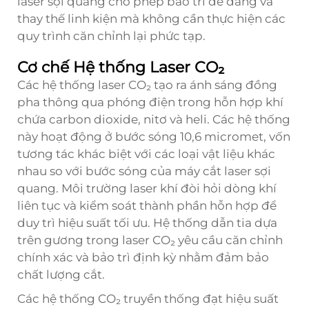
laser sợi quang cho phép bảo trì dễ dàng và
thay thế linh kiện mà không cần thực hiện các
quy trình căn chỉnh lại phức tạp.
Cơ chế Hệ thống Laser CO₂
Các hệ thống laser CO₂ tạo ra ánh sáng đồng
pha thông qua phóng điện trong hỗn hợp khí
chứa carbon dioxide, nitơ và heli. Các hệ thống
này hoạt động ở bước sóng 10,6 micromet, vốn
tương tác khác biệt với các loại vật liệu khác
nhau so với bước sóng của máy cắt laser sợi
quang. Môi trường laser khí đòi hỏi dòng khí
liên tục và kiểm soát thành phần hỗn hợp để
duy trì hiệu suất tối ưu. Hệ thống dẫn tia dựa
trên gương trong laser CO₂ yêu cầu căn chỉnh
chính xác và bảo trì định kỳ nhằm đảm bảo
chất lượng cắt.
Các hệ thống CO₂ truyền thống đạt hiệu suất