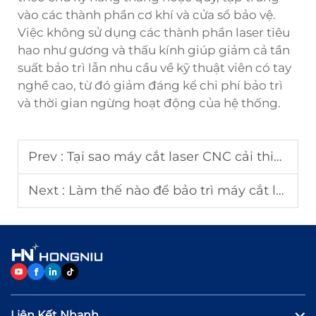
vào các thành phần cơ khí và cửa sổ bảo vệ.
Việc không sử dụng các thành phần laser tiêu
hao như gương và thấu kính giúp giảm cả tần
suất bảo trì lẫn nhu cầu về kỹ thuật viên có tay
nghề cao, từ đó giảm đáng kể chi phí bảo trì
và thời gian ngừng hoạt động của hệ thống.
Prev :
Tại sao máy cắt laser CNC cải thiện tính nhất quán trong sản xuất?
Next :
Làm thế nào để bảo trì máy cắt laser nhằm đảm bảo hiệu suất hoạt động lâu dài?
Liên Kết Nhanh