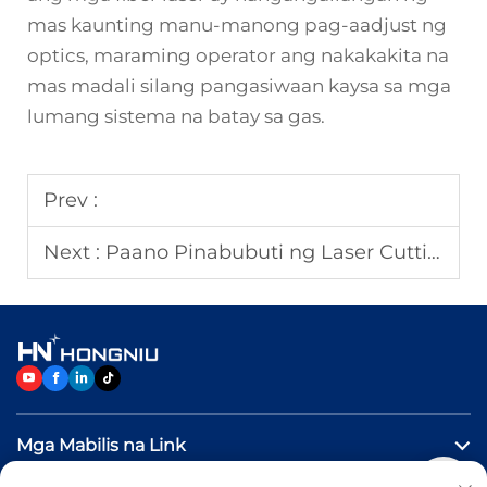
mas kaunting manu-manong pag-aadjust ng
optics, maraming operator ang nakakakita na
mas madali silang pangasiwaan kaysa sa mga
lumang sistema na batay sa gas.
Prev :
Next :
Paano Pinabubuti ng Laser Cutting Machine ang Katumpakan sa Pagputol?
Mga Mabilis na Link