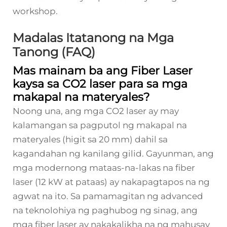
workshop.
Madalas Itatanong na Mga
Tanong (FAQ)
Mas mainam ba ang Fiber Laser
kaysa sa CO2 laser para sa mga
makapal na materyales?
Noong una, ang mga CO2 laser ay may
kalamangan sa pagputol ng makapal na
materyales (higit sa 20 mm) dahil sa
kagandahan ng kanilang gilid. Gayunman, ang
mga modernong mataas-na-lakas na fiber
laser (12 kW at pataas) ay nakapagtapos na ng
agwat na ito. Sa pamamagitan ng advanced
na teknolohiya ng paghubog ng sinag, ang
mga fiber laser ay nakakalikha na ng mahusay