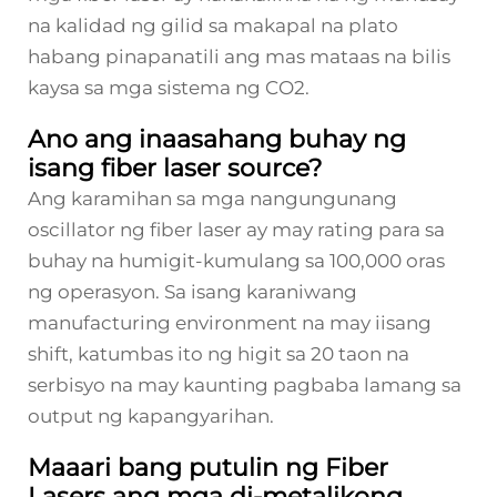
na kalidad ng gilid sa makapal na plato
habang pinapanatili ang mas mataas na bilis
kaysa sa mga sistema ng CO2.
Ano ang inaasahang buhay ng
isang fiber laser source?
Ang karamihan sa mga nangungunang
oscillator ng fiber laser ay may rating para sa
buhay na humigit-kumulang sa 100,000 oras
ng operasyon. Sa isang karaniwang
manufacturing environment na may iisang
shift, katumbas ito ng higit sa 20 taon na
serbisyo na may kaunting pagbaba lamang sa
output ng kapangyarihan.
Maaari bang putulin ng Fiber
Lasers ang mga di-metalikong