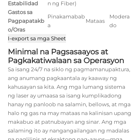
Estabilidad
n ng Fiber)
Gastos sa
Pinakamabab
Modera
Pagpapatakb
Mataas
a
do
o/Oras
I-export sa mga Sheet
Minimal na Pagsasaayos at
Pagkakatiwalaan sa Operasyon
Sa isang 24/7 na siklo ng pagmamanupaktura,
ang anumang pagkaantala ay kaaway ng
kahusayan sa kita. Ang mga lumang sistema
ng laser ay umaasa sa isang kumplikadong
hanay ng panloob na salamin, bellows, at mga
halo ng gas na may mataas na kalinisan upang
makabuo at patnubayan ang sinar. Ang mga
salaming ito ay nangangailangan ng madalas
na paglilinis at eksaktong pag-aayos—mga