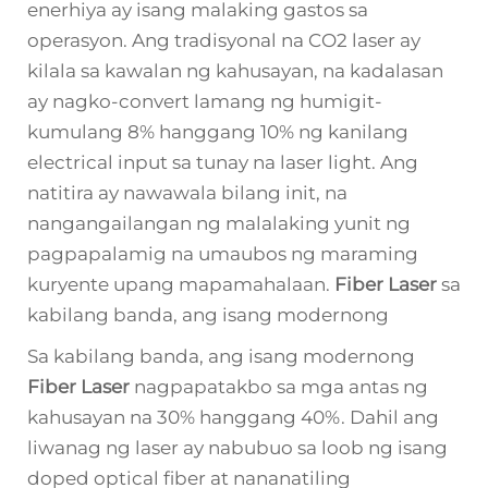
enerhiya ay isang malaking gastos sa
operasyon. Ang tradisyonal na CO2 laser ay
kilala sa kawalan ng kahusayan, na kadalasan
ay nagko-convert lamang ng humigit-
kumulang 8% hanggang 10% ng kanilang
electrical input sa tunay na laser light. Ang
natitira ay nawawala bilang init, na
nangangailangan ng malalaking yunit ng
pagpapalamig na umaubos ng maraming
kuryente upang mapamahalaan.
Fiber Laser
sa
kabilang banda, ang isang modernong
Sa kabilang banda, ang isang modernong
Fiber Laser
nagpapatakbo sa mga antas ng
kahusayan na 30% hanggang 40%. Dahil ang
liwanag ng laser ay nabubuo sa loob ng isang
doped optical fiber at nananatiling