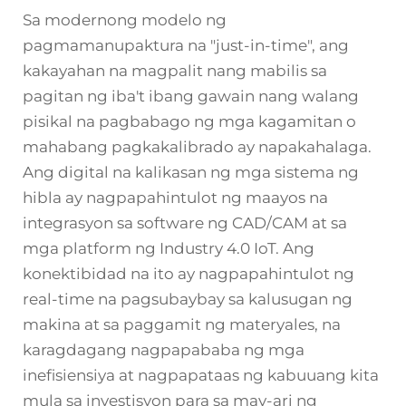
Sa modernong modelo ng
pagmamanupaktura na "just-in-time", ang
kakayahan na magpalit nang mabilis sa
pagitan ng iba't ibang gawain nang walang
pisikal na pagbabago ng mga kagamitan o
mahabang pagkakalibrado ay napakahalaga.
Ang digital na kalikasan ng mga sistema ng
hibla ay nagpapahintulot ng maayos na
integrasyon sa software ng CAD/CAM at sa
mga platform ng Industry 4.0 IoT. Ang
konektibidad na ito ay nagpapahintulot ng
real-time na pagsubaybay sa kalusugan ng
makina at sa paggamit ng materyales, na
karagdagang nagpapababa ng mga
inefisiensiya at nagpapataas ng kabuuang kita
mula sa investisyon para sa may-ari ng