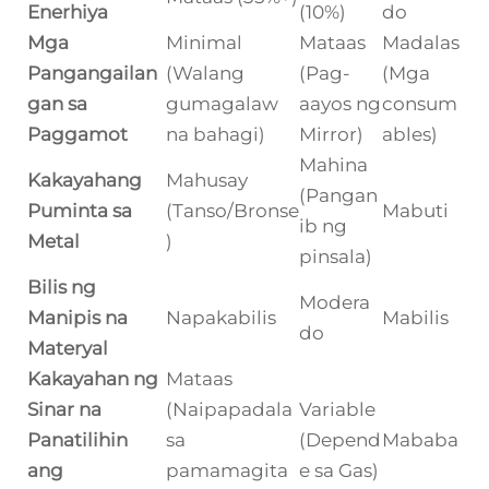
Enerhiya
(10%)
do
Mga
Minimal
Mataas
Madalas
Pangangailan
(Walang
(Pag-
(Mga
gan sa
gumagalaw
aayos ng
consum
Paggamot
na bahagi)
Mirror)
ables)
Mahina
Kakayahang
Mahusay
(Pangan
Puminta sa
(Tanso/Bronse
Mabuti
ib ng
Metal
)
pinsala)
Bilis ng
Modera
Manipis na
Napakabilis
Mabilis
do
Materyal
Kakayahan ng
Mataas
Sinar na
(Naipapadala
Variable
Panatilihin
sa
(Depend
Mababa
ang
pamamagita
e sa Gas)