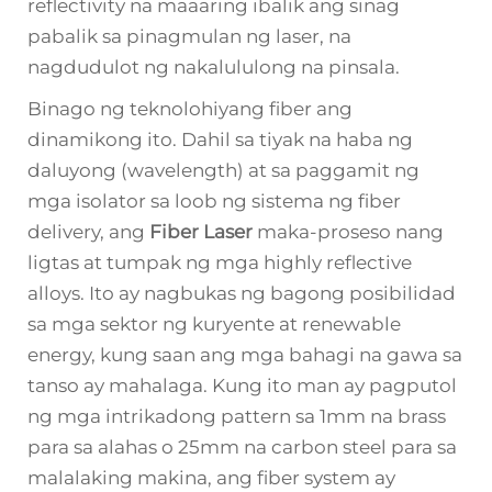
reflectivity na maaaring ibalik ang sinag
pabalik sa pinagmulan ng laser, na
nagdudulot ng nakalululong na pinsala.
Binago ng teknolohiyang fiber ang
dinamikong ito. Dahil sa tiyak na haba ng
daluyong (wavelength) at sa paggamit ng
mga isolator sa loob ng sistema ng fiber
delivery, ang
Fiber Laser
maka-proseso nang
ligtas at tumpak ng mga highly reflective
alloys. Ito ay nagbukas ng bagong posibilidad
sa mga sektor ng kuryente at renewable
energy, kung saan ang mga bahagi na gawa sa
tanso ay mahalaga. Kung ito man ay pagputol
ng mga intrikadong pattern sa 1mm na brass
para sa alahas o 25mm na carbon steel para sa
malalaking makina, ang fiber system ay