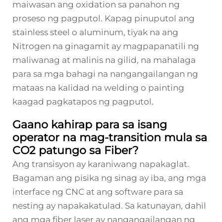
maiwasan ang oxidation sa panahon ng
proseso ng pagputol. Kapag pinuputol ang
stainless steel o aluminum, tiyak na ang
Nitrogen na ginagamit ay magpapanatili ng
maliwanag at malinis na gilid, na mahalaga
para sa mga bahagi na nangangailangan ng
mataas na kalidad na welding o painting
kaagad pagkatapos ng pagputol.
Gaano kahirap para sa isang
operator na mag-transition mula sa
CO2 patungo sa Fiber?
Ang transisyon ay karaniwang napakaglat.
Bagaman ang pisika ng sinag ay iba, ang mga
interface ng CNC at ang software para sa
nesting ay napakakatulad. Sa katunayan, dahil
ang mga fiber laser ay nangangailangan ng