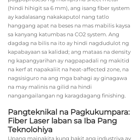
(hindi hihigit sa 6 mm), ang isang fiber system
ay kadalasang nakakaputol nang tatlo
hanggang apat na beses na mas mabilis kaysa
sa kanyang katumbas na CO2 system. Ang
dagdag na bilis na ito ay hindi nagdudulot ng
kapabayaan sa kalidad; ang mataas na density
ng kapangyarihan ay nagpapadali ng makitid
na kerf at napakaliit na heat-affected zone, na
nagsisiguro na ang mga bahagi ay ginagawa
na may malinis na gilid na hindi
nangangailangan ng karagdagang finishing.
Pangteknikal na Pagkukumpara:
Fiber Laser laban sa Iba Pang
Teknolohiya
Upang maipakita kung bakit ang industriya ay