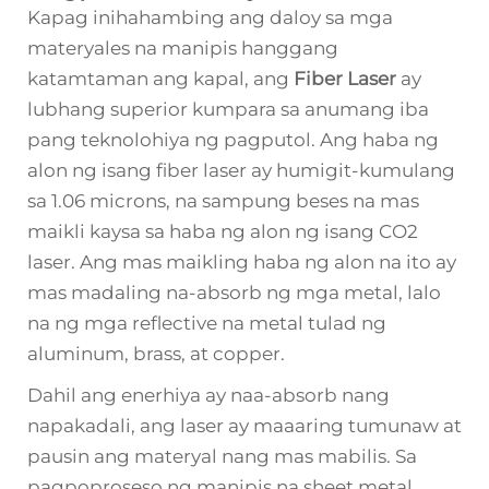
Kapag inihahambing ang daloy sa mga
materyales na manipis hanggang
katamtaman ang kapal, ang
Fiber Laser
ay
lubhang superior kumpara sa anumang iba
pang teknolohiya ng pagputol. Ang haba ng
alon ng isang fiber laser ay humigit-kumulang
sa 1.06 microns, na sampung beses na mas
maikli kaysa sa haba ng alon ng isang CO2
laser. Ang mas maikling haba ng alon na ito ay
mas madaling na-absorb ng mga metal, lalo
na ng mga reflective na metal tulad ng
aluminum, brass, at copper.
Dahil ang enerhiya ay naa-absorb nang
napakadali, ang laser ay maaaring tumunaw at
pausin ang materyal nang mas mabilis. Sa
pagpoproseso ng manipis na sheet metal