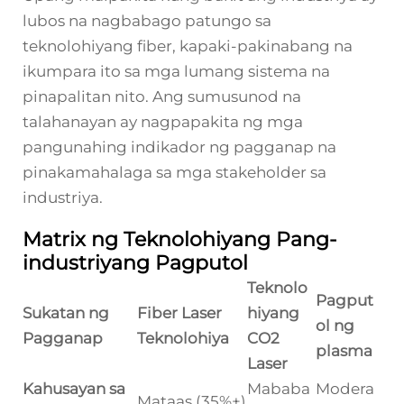
lubos na nagbabago patungo sa
teknolohiyang fiber, kapaki-pakinabang na
ikumpara ito sa mga lumang sistema na
pinapalitan nito. Ang sumusunod na
talahanayan ay nagpapakita ng mga
pangunahing indikador ng pagganap na
pinakamahalaga sa mga stakeholder sa
industriya.
Matrix ng Teknolohiyang Pang-
industriyang Pagputol
Teknolo
Pagput
Sukatan ng
Fiber Laser
hiyang
ol ng
Pagganap
Teknolohiya
CO2
plasma
Laser
Kahusayan sa
Mababa
Modera
Mataas (35%+)