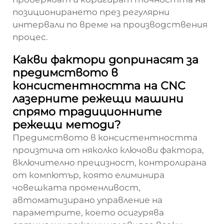
позиционирането през регулярни
интервали по време на производствения
процес.
Какви фактори допринасят за
предимството в
консистентността на CNC
лазерните режещи машини
спрямо традиционните
режещи методи?
Предимството в консистентността
произтича от няколко ключови фактора,
включително прецизност, контролирана
от компютър, която елиминира
човешката променливост,
автоматизирано управление на
параметрите, което осигурява