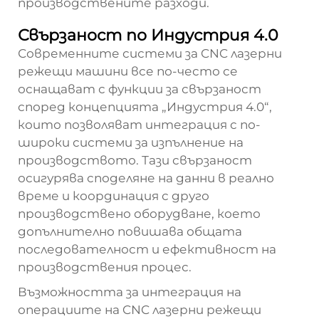
производствените разходи.
Свързаност по Индустрия 4.0
Современните системи за CNC лазерни
режещи машини все по-често се
оснащават с функции за свързаност
според концепцията „Индустрия 4.0“,
които позволяват интеграция с по-
широки системи за изпълнение на
производството. Тази свързаност
осигурява споделяне на данни в реално
време и координация с друго
производствено оборудване, което
допълнително повишава общата
последователност и ефективност на
производствения процес.
Възможността за интеграция на
операциите на CNC лазерни режещи