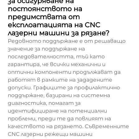
за осигуряване на
постоянството на
предимствата от
експлоатацията на CNC
лазерни машини за рязане?
Редовното поддържане е от решаващо
значение за поддържане на
последователността, тъй като
гарантира, че всички механични и
оптични компоненти продължават да
работят в рамките на зададените
допуски. Графиците за профилактично
поддържане, базирани на системна
диагностика, помагат за
идентифициране на потенциални
проблеми, преди те да повлияят на
качеството на рязането. Съвременните
CNC лазерни режещи машини