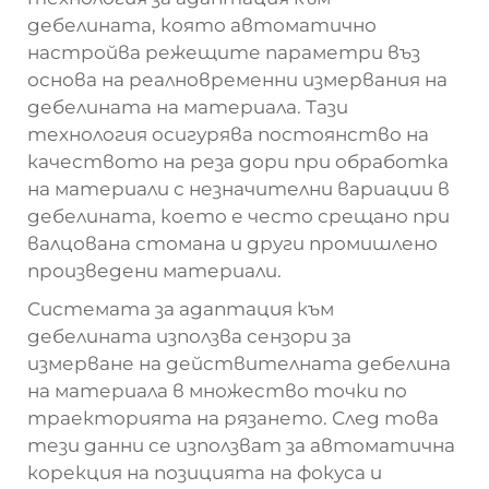
дебелината, която автоматично
настройва режещите параметри въз
основа на реалновременни измервания на
дебелината на материала. Тази
технология осигурява постоянство на
качеството на реза дори при обработка
на материали с незначителни вариации в
дебелината, което е често срещано при
валцована стомана и други промишлено
произведени материали.
Системата за адаптация към
дебелината използва сензори за
измерване на действителната дебелина
на материала в множество точки по
траекторията на рязането. След това
тези данни се използват за автоматична
корекция на позицията на фокуса и