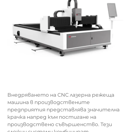
Внедряването на CNC лазерна режеща
машина в производствените
предприятия представлява значителна
крачка напред към постигане на
производствено съвършенство. Тези
сложни системи комбинират