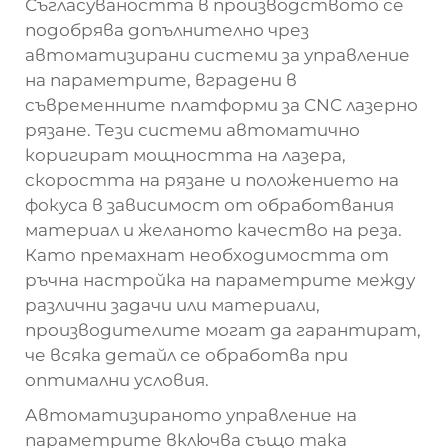
Съгласуваността в производството се
подобрява допълнително чрез
автоматизирани системи за управление
на параметрите, вградени в
съвременните платформи за CNC лазерно
рязане. Тези системи автоматично
коригират мощността на лазера,
скоростта на рязане и положението на
фокуса в зависимост от обработвания
материал и желаното качество на реза.
Като премахнат необходимостта от
ръчна настройка на параметрите между
различни задачи или материали,
производителите могат да гарантират,
че всяка детайл се обработва при
оптимални условия.
Автоматизираното управление на
параметрите включва също така