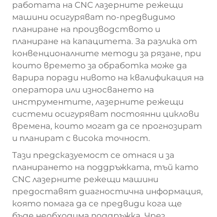
работата на CNC лазерните режещи
машини осигуряват по-предвидимо
планиране на производството и
планиране на капацитета. За разлика от
конвенционалните методи за рязане, при
които времето за обработка може да
варира поради нивото на квалификация на
оператора или износването на
инструментите, лазерните режещи
системи осигуряват постоянни циклови
времена, които могат да се прогнозират
и планират с висока точност.
Тази предсказуемост се отнася и за
планирането на поддръжката, тъй като
CNC лазерните режещи машини
предоставят диагностична информация,
която помага да се предвиди кога ще
бъде необходима поддръжка. Чрез