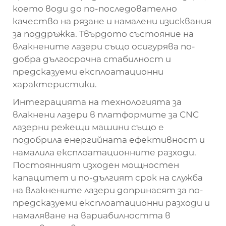
което води до по-последователно
качество на рязане и намалени изисквания
за поддръжка. Твърдото състояние на
влакнените лазери също осигурява по-
добра дългосрочна стабилност и
предсказуеми експлоатационни
характеристики.
Интеграцията на технологията за
влакнени лазери в платформите за CNC
лазерни режещи машини също е
подобрила енергийната ефективност и
намалила експлоатационните разходи.
Постоянният изходен мощностен
капацитет и по-дългият срок на служба
на влакнените лазери допринасят за по-
предсказуеми експлоатационни разходи и
намаляване на вариабилността в