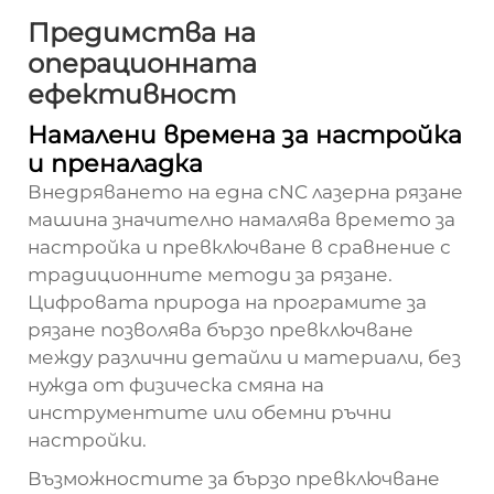
Предимства на
операционната
ефективност
Намалени времена за настройка
и преналадка
Внедряването на една
cNC лазерна рязане
машина
значително намалява времето за
настройка и превключване в сравнение с
традиционните методи за рязане.
Цифровата природа на програмите за
рязане позволява бързо превключване
между различни детайли и материали, без
нужда от физическа смяна на
инструментите или обемни ръчни
настройки.
Възможностите за бързо превключване