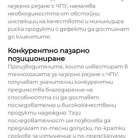
лазерно рязане с ЧПУ, намалява
необходимостта от обстойни
инспекции на качеството и минимизира
риска продукти с дефекти да достигнат
до клиентите.
Конкурентно пазарно
позициониране
Производителите, които инвестират в
технологията за лазерно рязане с ЧПУ,
получават значителни конкурентни
предимства благодарение на
способността си да доставят
последователно и висококачествени
продукти надеждно. Тази
последователност им позволява да
предлагат по-тесни допуски, по-кратки
срокове за изпълнение и по-предсказуеми