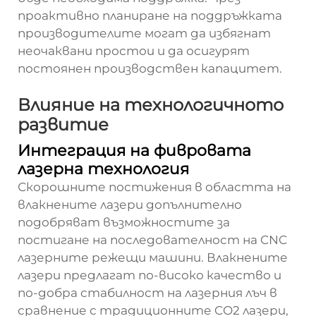
проактивно планиране на поддръжката
производителите могат да избягнат
неочаквани простои и да осигурят
постоянен производствен капацитет.
Влияние на технологичното
развитие
Интеграция на фивровата
лазерна технология
Скорошните постижения в областта на
влакнените лазери допълнително
подобряват възможностите за
постигане на последователност на CNC
лазерните режещи машини. Влакнените
лазери предлагат по-високо качество и
по-добра стабилност на лазерния лъч в
сравнение с традиционните CO2 лазери,