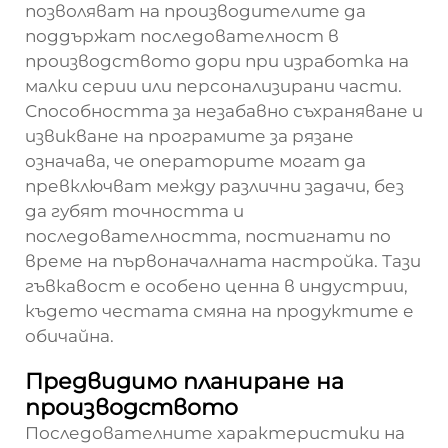
позволяват на производителите да
поддържат последователност в
производството дори при изработка на
малки серии или персонализирани части.
Способността за незабавно съхраняване и
извикване на програмите за рязане
означава, че операторите могат да
превключват между различни задачи, без
да губят точността и
последователността, постигнати по
време на първоначалната настройка. Тази
гъвкавост е особено ценна в индустрии,
където честата смяна на продуктите е
обичайна.
Предвидимо планиране на
производството
Последователните характеристики на