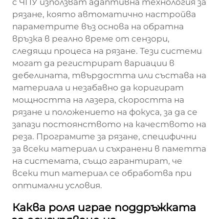
с ЧПУ използват адаптивна технология за
рязане, която автоматично настройва
параметрите въз основа на обратна
връзка в реално време от сензори,
следящи процеса на рязане. Тези системи
могат да регистрират вариации в
дебелината, твърдостта или състава на
материала и незабавно да коригират
мощността на лазера, скоростта на
рязане и положението на фокуса, за да се
запази постоянството на качеството на
реза. Програмите за рязане, специфични
за всеки материал и съхранени в паметта
на системата, също гарантират, че
всеки тип материал се обработва при
оптимални условия.
Каква роля играе поддръжката