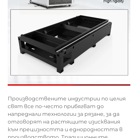
Производствените индустрии по целия
свят все по-често прибягват до
напреднали технологии за рязане, за да
отговорят на растящите изисквания
към прецизността и еднородността в
производството. Традиционните