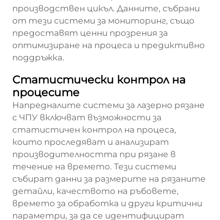
производствен цикъл. Данните, събрани
от тези системи за мониторинг, също
предоставят ценни прозрения за
оптимизиране на процеса и предиктивно
поддръжка.
Статистически контрол на
процесите
Напредналите системи за лазерно рязане
с ЧПУ включват възможности за
статистичен контрол на процеса,
които проследяват и анализират
производителността при рязане в
течение на времето. Тези системи
събират данни за размерите на рязаните
детайли, качеството на ръбовете,
времето за обработка и други критични
параметри, за да се идентифицират