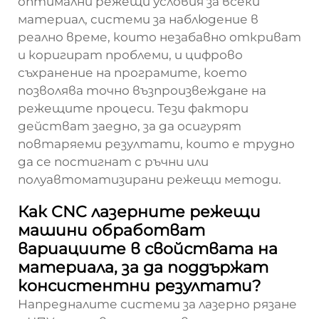
оптимални режещи условия за всеки
материал, системи за наблюдение в
реално време, които незабавно откриват
и коригират проблеми, и цифрово
съхранение на програмите, което
позволява точно възпроизвеждане на
режещите процеси. Тези фактори
действат заедно, за да осигурят
повтаряеми резултати, които е трудно
да се постигнат с ръчни или
полуавтоматизирани режещи методи.
Как CNC лазерните режещи
машини обработват
вариациите в свойствата на
материала, за да поддържат
консистентни резултати?
Напредналите системи за лазерно рязане