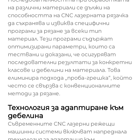
на различни материали се дължи на
способността на CNC лазерната рязачка
да съхранява и извиква специфични
програми за рязане за всеки тип
материал. Тези програми съдържат
оптимизирани параметри, които са
тествани и доказани, че осигуряват
последователни резултати за конкретни
класове и дебелини на материала. Това
елиминира подхода „проба-грешка“, който
често се свързва с конвенционалните
методи за рязане.
Технология за адаптиране към
дебелина
Съвременните CNC лазерни режещи
машинни системи включват напреднала
технология за адаптация към