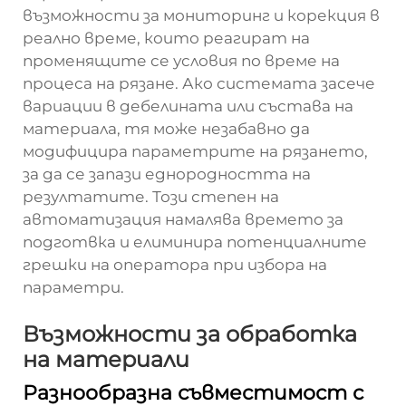
възможности за мониторинг и корекция в
реално време, които реагират на
променящите се условия по време на
процеса на рязане. Ако системата засече
вариации в дебелината или състава на
материала, тя може незабавно да
модифицира параметрите на рязането,
за да се запази еднородността на
резултатите. Този степен на
автоматизация намалява времето за
подготвка и елиминира потенциалните
грешки на оператора при избора на
параметри.
Възможности за обработка
на материали
Разнообразна съвместимост с