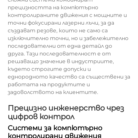
прецизността на компютърно
контролираните движения с мощните и
точни фокусирани лазерни лъчи, за да
създават резове, които не само са
изключително точни, но и забележително
последователни от една детайл до
друга. Тази последователност е от
решаващо значение в индустриите,
където строгите допуски и
еднородното качество са съществени за
работата на продуктите и
задоволството на клиентите.
Прецизно инженерство чрез
цифров контрол
Системи за компютърно
контролирани движения