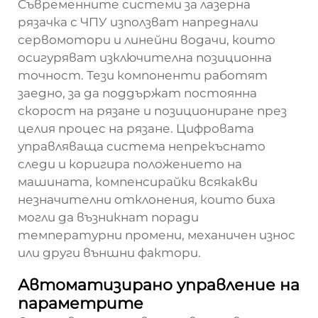
Съвременните системи за лазерна
рязачка с ЧПУ използват напреднали
сервомотори и линейни водачи, които
осигуряват изключителна позиционна
точност. Тези компоненти работят
заедно, за да поддържат постоянна
скорост на рязане и позициониране през
целия процес на рязане. Цифровата
управляваща система непрекъснато
следи и коригира положението на
машината, компенсирайки всякакви
незначителни отклонения, които биха
могли да възникнат поради
температурни промени, механичен износ
или други външни фактори.
Автоматизирано управление на
параметрите