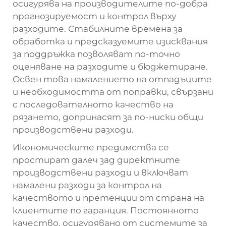
осигурява на производителите по-добра
прогнозируемост и контрол върху
разходите. Стабилните времена за
обработка и предсказуемите изисквания
за поддръжка позволяват по-точно
оценяване на разходите и бюджетиране.
Освен това намалението на отпадъците
и необходимостта от поправки, свързани
с последователното качество на
рязането, допринасят за по-ниски общи
производствени разходи.
Икономическите предимства се
простират далеч зад директните
производствени разходи и включват
намалени разходи за контрол на
качеството и претенции от страна на
клиентите по гаранция. Постоянното
качество, осигурявано от системите за