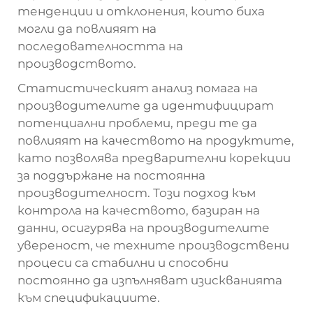
тенденции и отклонения, които биха
могли да повлияят на
последователността на
производството.
Статистическият анализ помага на
производителите да идентифицират
потенциални проблеми, преди те да
повлияят на качеството на продуктите,
като позволява предварителни корекции
за поддържане на постоянна
производителност. Този подход към
контрола на качеството, базиран на
данни, осигурява на производителите
увереност, че техните производствени
процеси са стабилни и способни
постоянно да изпълняват изискванията
към спецификациите.