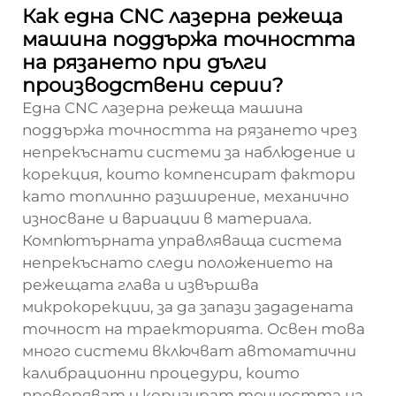
Как една CNC лазерна режеща
машина поддържа точността
на рязането при дълги
производствени серии?
Една CNC лазерна режеща машина
поддържа точността на рязането чрез
непрекъснати системи за наблюдение и
корекция, които компенсират фактори
като топлинно разширение, механично
износване и вариации в материала.
Компютърната управляваща система
непрекъснато следи положението на
режещата глава и извършва
микрокорекции, за да запази зададената
точност на траекторията. Освен това
много системи включват автоматични
калибрационни процедури, които
проверяват и коригират точността на