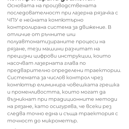
Основата на производствената
последователност при лазерна рязачка с
ЧПУ е нейната компютърно
контролирана система за движение. В
отличие от ръчните или
полуавтоматизираните процеси на
рязане, тези машини разчитат на
прецизни цифрови инструкции, които
насочват лазерната глава по
предварително определени траектории.
Системата за числов контрол чрез
компютър елиминира човешката грешка
и променливостта, които могат да
възникнат при традиционните методи
на рязане, като осигурява, че всеки рез
следва точно една и съща траектория с
точност до микрометър.