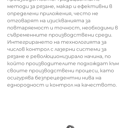
методи за рязане, макар и ефективни в
определени приложения, често не
отговарят на изискванията за
повтаряемост и точност, необходими в
съвременните производствени среди.
Интегрирането на технологията за
числов контрол с лазерни системи за
рязане е революционизирало начина, по
който производителите подхождат към
своите производствени процеси, като
осигурява безпрецедентни нива на
еднородност и контрол на качеството.