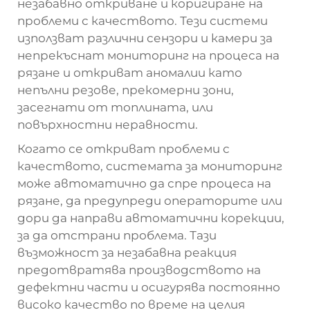
незабавно откриване и коригиране на
проблеми с качеството. Тези системи
използват различни сензори и камери за
непрекъснат мониторинг на процеса на
рязане и откриват аномалии като
непълни резове, прекомерни зони,
засегнати от топлината, или
повърхностни неравности.
Когато се откриват проблеми с
качеството, системата за мониторинг
може автоматично да спре процеса на
рязане, да предупреди операторите или
дори да направи автоматични корекции,
за да отстрани проблема. Тази
възможност за незабавна реакция
предотвратява производството на
дефектни части и осигурява постоянно
високо качество по време на целия