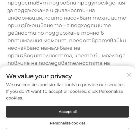
предоставят подробни предупреждения
за поддържане и диагностична
информация, които насочват техниците
при извършването на подходящите
дейности по поддържане точно в
оптималния момент, предотвратявайки
неочаквано намаляване на
производителността, което би могло да
повлияе на последователността на
производството.
We value your privacy
We use cookies and similar tools to provide our services.
If you don't want to accept all cookies, click Personalize
Prev :
Приложения на влакнените лазерни режещи машини в металообработката
cookies.
Next :
Фибър лазерна режеща машина срещу CO₂ режеща машина
Accept all
Personalize cookies