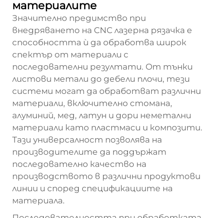
материалите
Значително предимство при
внедряването на CNC лазерна рязачка е
способността ѝ да обработва широк
спектър от материали с
последователни резултати. От тънки
листови метали до дебели плочи, тези
системи могат да обработват различни
материали, включително стомана,
алуминий, мед, латун и дори неметални
материали като пластмаси и композити.
Тази универсалност позволява на
производителите да поддържат
последователно качество на
производството в различни продуктови
линии и според спецификациите на
материала.
Последователността при обработката