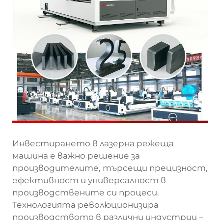
Инвестирането в лазерна режеща
машина е важно решение за
производителите, търсещи прецизност,
ефективност и универсалност в
производствените си процеси.
Технологията революционизира
производството в различни индустрии –