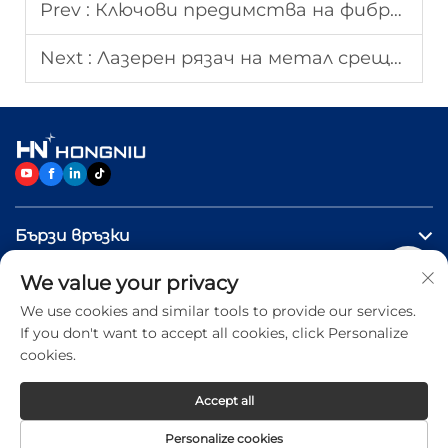
Prev :
Ключови предимства на фибровите лазерни системи за съвременните фабрики
Next :
Лазерен рязач на метал срещу плазмен рязач: Кой да изберете?
Бързи връзки
We value your privacy
ПРОДУКТИ
We use cookies and similar tools to provide our services.
If you don't want to accept all cookies, click Personalize
Свържете се с нас
cookies.
Accept all
Copyright © 2026 Jinan Hongniu Machinery Equipment
Personalize cookies