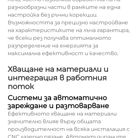
разнообразни части в рамките на една
настройка без ръчни корекции.
Възможността за прецизно настройване
на характеристиките на лъча гарантира,
че всеки рез получава оптималното
разпределение на енергията за
максимална ефективност и качество.
Хващане на материали и
интеграция в работния
поток
Системи за автоматично
зареждане и разтоварване
Ефективното хващане на материали
значително влияе върху общата
производителност на всяка инсталация с
CNC лазерно рязане. Автоматизираните