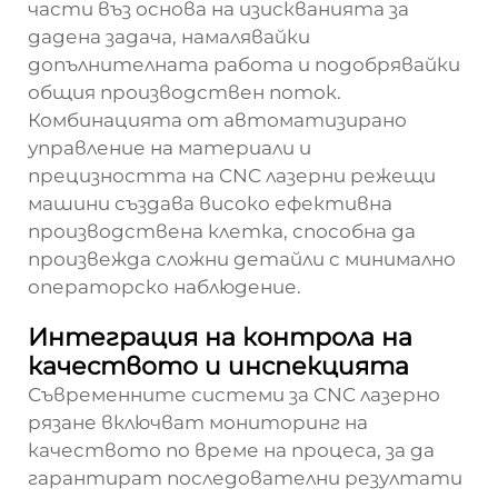
части въз основа на изискванията за
дадена задача, намалявайки
допълнителната работа и подобрявайки
общия производствен поток.
Комбинацията от автоматизирано
управление на материали и
прецизността на CNC лазерни режещи
машини създава високо ефективна
производствена клетка, способна да
произвежда сложни детайли с минимално
операторско наблюдение.
Интеграция на контрола на
качеството и инспекцията
Съвременните системи за CNC лазерно
рязане включват мониторинг на
качеството по време на процеса, за да
гарантират последователни резултати