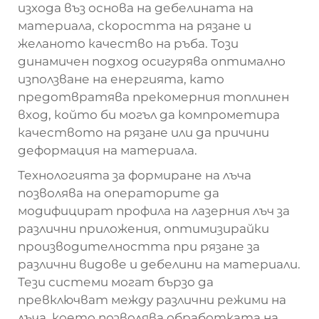
изхода въз основа на дебелината на
материала, скоростта на рязане и
желаното качество на ръба. Този
динамичен подход осигурява оптимално
използване на енергията, като
предотвратява прекомерния топлинен
вход, който би могъл да компрометира
качеството на рязане или да причини
деформация на материала.
Технологията за формиране на лъча
позволява на операторите да
модифицират профила на лазерния лъч за
различни приложения, оптимизирайки
производителността при рязане за
различни видове и дебелини на материали.
Тези системи могат бързо да
превключват между различни режими на
лъча, което позволява обработката на