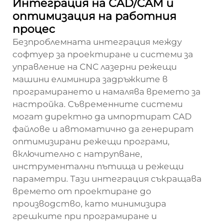
Интеграция на CAD/CAM и
оптимизация на работния
процес
Безпроблемната интеграция между
софтуер за проектиране и системи за
управление на CNC лазерни режещи
машини елиминира задръжките в
програмирането и намалява времето за
настройка. Съвременните системи
могат директно да импортират CAD
файлове и автоматично да генерират
оптимизирани режещи програми,
включително с натрупване,
инструментални пътища и режещи
параметри. Тази интеграция съкращава
времето от проектиране до
производство, като минимизира
грешките при програмиране и