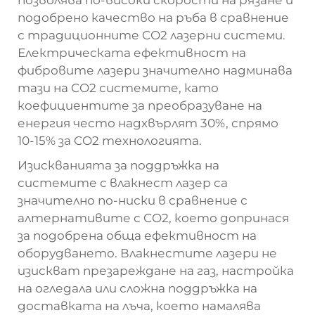
позволява по-високи скорости на рязане и
подобрено качество на ръба в сравнение
с традиционните CO2 лазерни системи.
Електрическата ефективност на
фибровите лазери значително надминава
тази на CO2 системите, като
коефициентите за преобразуване на
енергия често надхвърлят 30%, спрямо
10-15% за CO2 технологията.
Изискванията за поддръжка на
системите с влакнест лазер са
значително по-ниски в сравнение с
алтернативите с CO2, което допринася
за подобрена обща ефективност на
оборудването. Влакнестите лазери не
изискват презареждане на газ, настройка
на огледала или сложна поддръжка на
доставката на лъча, което намалява