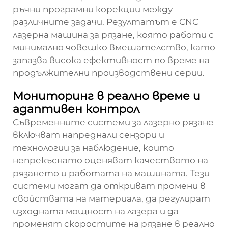
ръчни програмни корекции между
различните задачи. Резултатът е CNC
лазерна машина за рязане, която работи с
минимално човешко вмешателство, като
запазва висока ефективност по време на
продължителни производствени серии.
Мониторинг в реално време и
адаптивен контрол
Съвременните системи за лазерно рязане
включват напреднали сензори и
технологии за наблюдение, които
непрекъснато оценяват качеството на
рязането и работата на машината. Тези
системи могат да откриват промени в
свойствата на материала, да регулират
изходната мощност на лазера и да
променят скоростите на рязане в реално