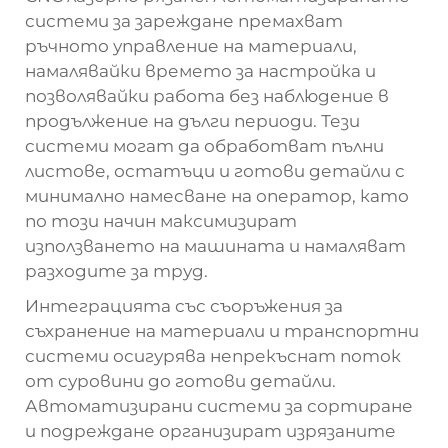
системи за зареждане премахват
ръчното управление на материали,
намалявайки времето за настройка и
позволявайки работа без наблюдение в
продължение на дълги периоди. Тези
системи могат да обработват пълни
листове, остатъци и готови детайли с
минимално намесване на оператор, като
по този начин максимизират
използването на машината и намаляват
разходите за труд.
Интеграцията със съоръжения за
съхранение на материали и транспортни
системи осигурява непрекъснат поток
от суровини до готови детайли.
Автоматизирани системи за сортиране
и подреждане организират изрязаните