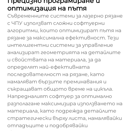
Прецизно програмиране и
оптимизация на пътя
Съвременните системи за лазерно рязане
с ЧПУ използват сложни софтуерни
алгоритми, които оптимизират пътя на
рязане за максимална ефективност. Тези
интелигентни системи за управление
анализират геометрията на детайлите
и свойствата на материала, за да
определят най-ефективната
последователност на рязане, като
намаляват бързите преминавания и
съкращават общото време на цикъла.
Напредналият софтуер за оптимално
разполагане максимизира използването на
материала, като подрежда детайлите
стратегически върху листа, намалявайки
отпадъците и подобрявайки