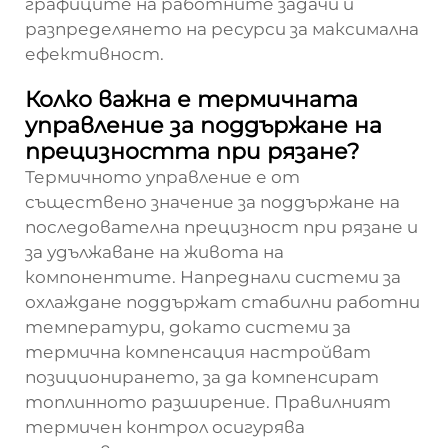
графиците на работните задачи и
разпределянето на ресурси за максимална
ефективност.
Колко важна е термичната
управление за поддържане на
прецизността при рязане?
Термичното управление е от
съществено значение за поддържане на
последователна прецизност при рязане и
за удължаване на живота на
компонентите. Напреднали системи за
охлаждане поддържат стабилни работни
температури, докато системи за
термична компенсация настройват
позиционирането, за да компенсират
топлинното разширение. Правилният
термичен контрол осигурява