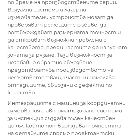
по време на производствените серии.
Визуални системи и лазерни
измервателни устройства могат да
проверяват режещите ръбове, да
потвърждават размерната точност и
да откриват възможни проблеми с
качеството, преди частите да напуснат
зоната за рязане. Тази възможност за
незабавно обратно свързване
предотвратява производството на
несъответстващи части и намалява
отпадъците, свързани с дефекти по
качество.
Интеграцията с машини за координатни
измервания и автоматизирани системи
за инспекция създава пълен качествен
цикъл, който потвърждава точността
на детайлите спрямо проектантски