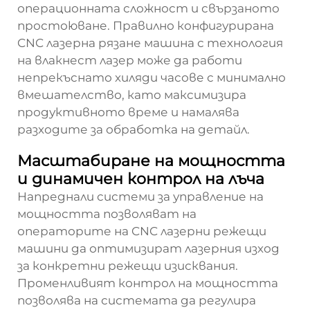
операционната сложност и свързаното
простоюване. Правилно конфигурирана
CNC лазерна рязане машина
с технология
на влакнест лазер може да работи
непрекъснато хиляди часове с минимално
вмешателство, като максимизира
продуктивното време и намалява
разходите за обработка на детайл.
Масштабиране на мощността
и динамичен контрол на лъча
Напреднали системи за управление на
мощността позволяват на
операторите на CNC лазерни режещи
машини да оптимизират лазерния изход
за конкретни режещи изисквания.
Променливият контрол на мощността
позволява на системата да регулира