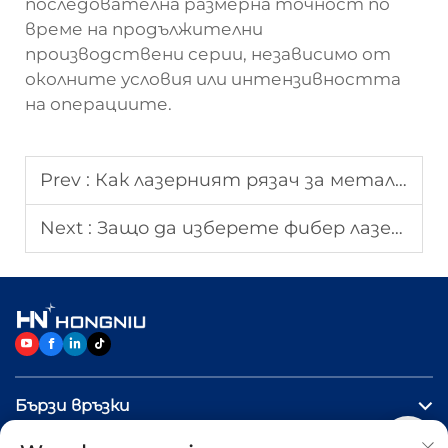
последователна размерна точност по
време на продължителни
производствени серии, независимо от
околните условия или интензивността
на операциите.
Prev :
Как лазерният рязач за метал подобрява прецизната обработка на метал?
Next :
Защо да изберете фибер лазерна режеща машина за рязане на метал?
Бързи връзки