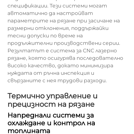
спецификации. Тези системи могат
автоматично да настройват
параметрите на рязане при засичане на
размерни отклонения, поддържайки
тесни допуски по време на
продължителни производствени серии.
Резултатът е система за CNC лазерно
рязане, която осигурява последователно
високо качество, докато минимизира
нуждата от ръчна инспекция и
свързаните с нея трудови разходи.
Термично управление и
прецизност на рязане
Напреднали системи за
охлаждане и контрол на
топлината