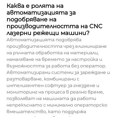
Каква е ролята на
автоматизацията за
подобряване на
производителността на CNC
лазерни режещи машини?
Автоматизацията подобрява
производителността чрез елиминиране
на ръчната обработка на материали,
намаляване на времето за настройка и
възможността за работа без оператор.
Автоматизирани системи за зареждане и
разтоварване, комбинирани с
интелигентен софтуер за гнездене и
мониторинг на процеса в реално време,
позволяват на машината да работи
непрекъснато с минимално операторско
вмешателство, като поддържа