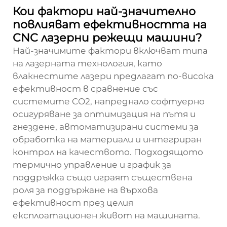
Кои фактори най-значително
повлияват ефективността на
CNC лазерни режещи машини?
Най-значимите фактори включват типа
на лазерната технология, като
влакнестите лазери предлагат по-висока
ефективност в сравнение със
системите CO2, напреднало софтуерно
осигуряване за оптимизация на пътя и
гнездене, автоматизирани системи за
обработка на материали и интегриран
контрол на качеството. Подходящото
термично управление и график за
поддръжка също играят същественa
роля за поддържане на върхова
ефективност през целия
експлоатационен живот на машината.