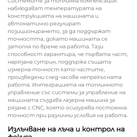
Системите за топлинна компенсация
наблюдават температурата на
конструкцията на машината и
автоматично регулират
позиционирането, за да поддържат
точността, докато машината се
затопля по време на работа. Тази
способност гарантира, че първата част,
нарязана сутрин, поддържа същата
измерна точност като частите,
произведени след часове непрекъсната
работа. Интеграцията на топлинното
управление със системи за управление на
машината създава лазерна машина за
рязане с CNC, която осигурява постоянна
точност при различни условия на работа.
Излъчване на лъча и контрол на