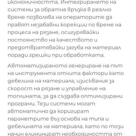
икономичността. Интегрирането на
системи за обратна връзка в реално
време позволява на операторите да
правят незабавни корекции по време на
процеса на рязане, осигурявайки
постоянство на качеството и
предотвратявайки загуба на материал
поради грешки при обработката.
Автоматизираното генериране на път
на инструмента отчита фактори като
дебелина на материала, изисквания за
скорост на рязане и управление на
топлината, за да създава оптимизирани
програми. Тези системи могат
автоматично да коригират
параметрите въз основа на типа и
дебелината на материала, като по този
начин елиминират необходимостта от