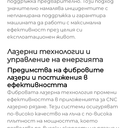
поддръжка предварително. Този подход
значително намалява инцидентите с
непланирана поддръжка и гарантира
машината да работи с максимална
ефективност през целия си
експлоатационен живот.
Лазерни технологии и
управление на енергията
Предимства на фибровите
лазери и постижения в
ефективността
Фибровата лазерна технология промени
ефективността в приложенията за CNC
лазерно рязане. Тези системи осигуряват
по-високо качество на лъча с по-висока
плътност на мощността, което