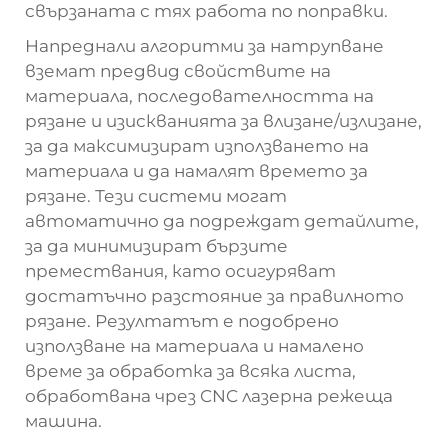
свързаната с тях работа по поправки.
Напреднали алгоритми за натрупване
вземат предвид свойствите на
материала, последователността на
рязане и изискванията за влизане/излизане,
за да максимизират използването на
материала и да намалят времето за
рязане. Тези системи могат
автоматично да подреждат детайлите,
за да минимизират бързите
премествания, като осигуряват
достатъчно разстояние за правилното
рязане. Резултатът е подобрено
използване на материала и намалено
време за обработка за всяка листа,
обработвана чрез CNC лазерна режеща
машина.