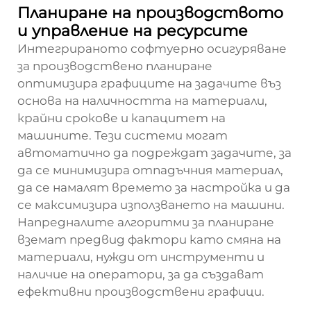
Планиране на производството
и управление на ресурсите
Интегрираното софтуерно осигуряване
за производствено планиране
оптимизира графиците на задачите въз
основа на наличността на материали,
крайни срокове и капацитет на
машините. Тези системи могат
автоматично да подреждат задачите, за
да се минимизира отпадъчния материал,
да се намалят времето за настройка и да
се максимизира използването на машини.
Напредналите алгоритми за планиране
вземат предвид фактори като смяна на
материали, нужди от инструменти и
наличие на оператори, за да създават
ефективни производствени графици.