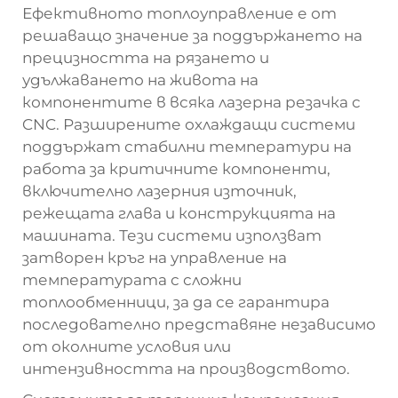
Ефективното топлоуправление е от
решаващо значение за поддържането на
прецизността на рязането и
удължаването на живота на
компонентите в всяка лазерна резачка с
CNC. Разширените охлаждащи системи
поддържат стабилни температури на
работа за критичните компоненти,
включително лазерния източник,
режещата глава и конструкцията на
машината. Тези системи използват
затворен кръг на управление на
температурата с сложни
топлообменници, за да се гарантира
последователно представяне независимо
от околните условия или
интензивността на производството.