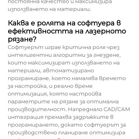
постоянна качество и максимизира
използването на материали.
Каква е ролята на софтуера в
ефективността на лазерното
рязане?
Софтуерът играе критична роля чрез
интелигентни алгоритми за гнездене,
които максимизират използването на
материали, автоматизирано
програмиране, което намалява времето
за настройка, и реално време
оптимизация, която настройва
параметрите на рязане за оптимална
производителност. Напреднало CAD/САМ
интеграция премахва задръжките в
програмирането, докато софтуерът за
производствено планиране оптимизира