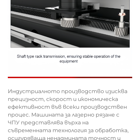
Индустриалното производство изисква
прецизност, скорост и икономическа
ефективност във всеки производствен
процес. Машината за лазерно рязане с
ЧПУ представлява върха на
съвременната технология за обработка,
осигуряваща ненадмината точност и