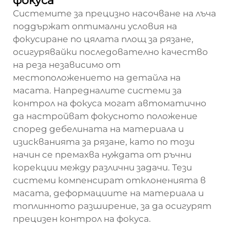
фокуса
Системите за прецизно насочване на лъча
поддържат оптимални условия на
фокусиране по цялата площ за рязане,
осигурявайки последователно качество
на реза независимо от
местоположението на детайла на
масата. Напредналите системи за
контрол на фокуса могат автоматично
да настройват фокусното положение
според дебелината на материала и
изискванията за рязане, като по този
начин се премахва нуждата от ръчни
корекции между различни задачи. Тези
системи компенсират отклоненията в
масата, деформациите на материала и
топлинното разширение, за да осигурят
прецизен контрол на фокуса.