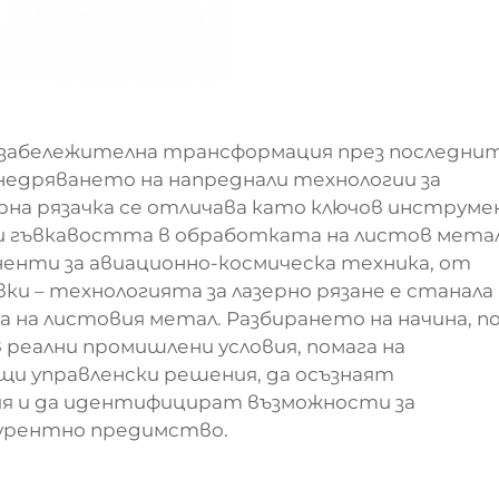
 забележителна трансформация през последни
недряването на напреднали технологии за
рна рязачка се отличава като ключов инструме
 гъвкавостта в обработката на листов метал
ненти за авиационно-космическа техника, от
и – технологията за лазерно рязане е станала
 на листовия метал. Разбирането на начина, п
 реални промишлени условия, помага на
и управленски решения, да осъзнаят
я и да идентифицират възможности за
курентно предимство.