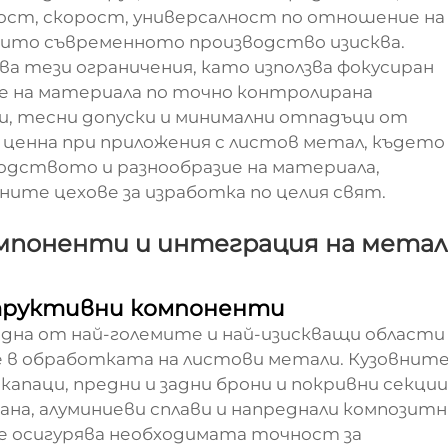
ост, скорост, универсалност по отношение на
оито съвременното производство изисква.
ва тези ограничения, като използва фокусиран
ане на материала по точно контролирана
и, тесни допуски и минимални отпадъци от
о ценна при приложения с листов метал, където
водството и разнообразие на материала,
ните цехове за изработка по целия свят.
мпоненти и интеграция на метал
структивни компоненти
а от най-големите и най-изискващи области
не в обработката на листови метали. Кузовнит
апаци, предни и задни брони и покривни секци
ана, алуминиеви сплави и напреднали композитн
е осигурява необходимата точност за