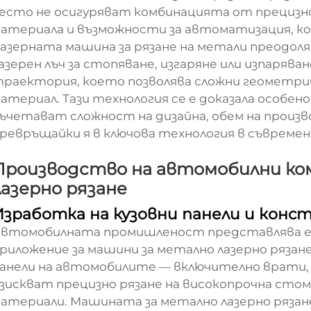
есто не осигуряват комбинацията от прецизн
атериала и възможности за автоматизация, к
азерната машина за рязане на метали преодоля
азерен лъч за стопяване, изгаряне или изпаряв
раектория, което позволява сложни геометри
атериал. Тази технология се е доказала особен
ъчетават сложност на дизайна, обем на произ
ревръщайки я в ключова технология в съвремен
Производство на автомобилни ко
лазерно рязане
Изработка на кузовни панели и кон
втомобилната промишленост представлява едн
риложение за машини за метално лазерно ряза
анели на автомобилите — включително врати, к
зискват прецизно рязане на високопрочна стом
атериали. Машината за метално лазерно рязан