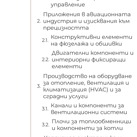
управление
Приложения в авиационната
индустрия и изисквания към
прецизността
Конструктивни елементи
на фюзелажа и обшивки
Двигателни компоненти и
интериорни фиксиращи
елементи
Производство на оборудване
за отопление, вентилация и
климатизация (HVAC) и за
сградни услуги
Канали и компоненти за
вентилационни системи
Плочи за топлообменници
и компоненти за котли