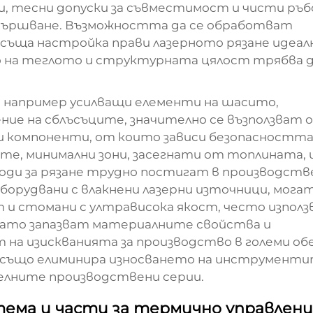
, тесни допуски за съвместимост и чисти ръб
вършване. Възможността да се обработват
и съща настройка прави лазерното рязане идеалн
 на теглото и структурната цялост трябва 
например усилващи елементи на шасито,
ение на сблъсъците, значително се възползват 
зи компоненти, от които зависи безопасността
е, минимални зони, засегнати от топлината, 
ди за рязане трудно постигат в производств
борудвани с влакнени лазерни източници, мога
 и стомани с ултрависока якост, често използ
ато запазват материалните свойства и
на изискванията за производство в големи об
 също елиминира износването на инструменти
елните производствени серии.
ема и части за термично управлен