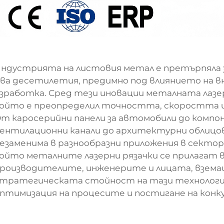
ндустрията на листовия метал е претърпяла
ва десетилетия, предимно под влиянието на в
зработка. Сред тези иновации металната лазе
ойто е преопределил точността, скоростта и
т каросерийни панели за автомобили до компо
ентилационни канали до архитектурни облицовк
езаменима в разнообразни приложения в сектора
ойто металните лазерни рязачки се прилагат в
роизводителите, инженерите и лицата, вземащ
тратегическата стойност на тази технологи
птимизация на процесите и постигане на кон