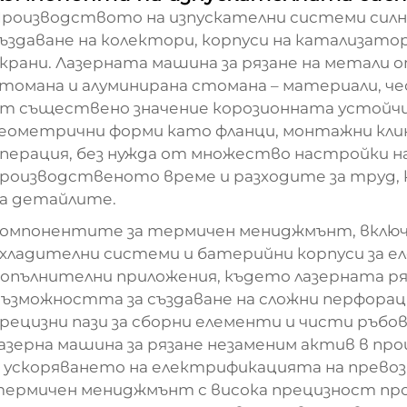
роизводството на изпускателни системи силно
ъздаване на колектори, корпуси на катализато
крани. Лазерната машина за рязане на метали 
томана и алуминирана стомана – материали, че
т съществено значение корозионната устойч
еометрични форми като фланци, монтажни клин
перация, без нужда от множество настройки 
роизводственото време и разходите за труд,
а детайлите.
омпонентите за термичен мениджмънт, включи
хладителни системи и батерийни корпуси за 
опълнителни приложения, където лазерната р
ъзможността за създаване на сложни перфорац
рецизни пази за сборни елементи и чисти ръб
азерна машина за рязане незаменим актив в п
 ускоряването на електрификацията на прево
ермичен мениджмънт с висока прецизност про