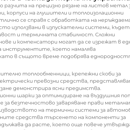
 разчита на прецизно рязане на листов метал 
ри, корпуси на глушители и топлоизолационни
отлично се справя с обработката на неръждаем
сто използвани в изпускателни системи, къдет
ивост и термичната стабилност. Сложни
ове и компенсатори могат да се изрежат в ед
на инструментите, което намалява
 като в същото време подобрява еднороднос
телно топлообменници, крепежни скоби за
електрически превозни средства, представляв
язане демонстрира ясни предимства.
ионни шарки за оптимизиране на въздушния по
ове за безтечностово заваряване прави металн
роизводството на термични системи за автомоб
зните средства търсенето на компоненти за
дължава да расте, което още повече утвържд