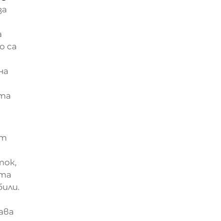
за
а
о са
на
тта
ат
ток,
ата
или.
ава