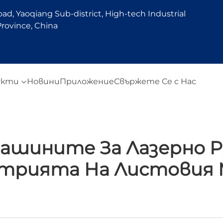
d, Yaoqiang Sub-district, High-tech Industrial
rovince, China
укти
Новини
Приложение
Свържете Се с Нас
ашините За Лазерно Р
трията На Листовия