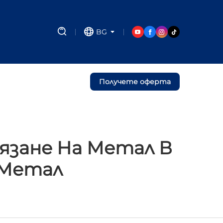
BG
Получете оферта
язане На Метал В
 Метал