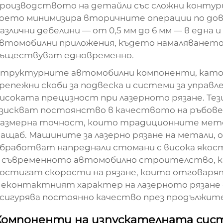
роизводството на детайли със сложни контури
оето минимизира вторичните операции по до
азлични дебелини — от 0,5 мм до 6 мм — в една 
втомобилни приложения, където намаляването
ъществуват едновременно.
труктурните автомобилни компоненти, като 
репежни скоби за подвеска и системи за управл
исоката прецизност при лазерното рязане. Те
зискват постоянство в качеството на ръбовет
азмерна точност, които традиционните мето
ащаб. Машините за лазерно рязане на метали, о
бработват напреднали стомани с висока якост
 съвременното автомобилно строителство, к
остигат скорости на рязане, които отговарят 
еконтактният характер на лазерното рязане
сигурява постоянно качество през продължит
Компоненти на изпускателната сист