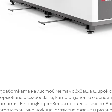
зработката на листов метал обхваща широк сп
ормоване и сглобяване, като рязането е осно
ататък в производствения процес и качествот
ато механично ножица, плазмено рязане и рязан