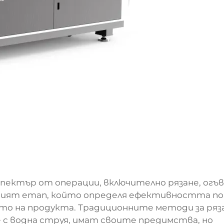
ектър от операции, включително рязане, огъв
вният етап, който определя ефективността по
о на продукта. Традиционните методи за ряза
е с водна струя, имат своите предимства, но