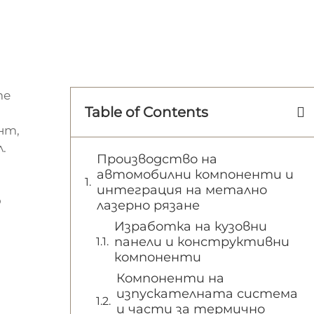
те
Table of Contents
нт,
.
Производство на
автомобилни компоненти и
интеграция на метално
о
лазерно рязане
Изработка на кузовни
панели и конструктивни
компоненти
Компоненти на
изпускателната система
и части за термично