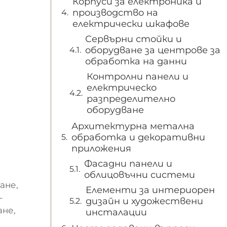
Корпуси за електроника и
производство на
електрически шкафове
Сервърни стойки и
оборудване за центрове за
обработка на данни
Контролни панели и
електрическо
разпределително
оборудване
Архитектурна метална
обработка и декоративни
приложения
Фасадни панели и
облицовъчни системи
ане,
Елементи за интериорен
-
дизайн и художествени
не,
инсталации