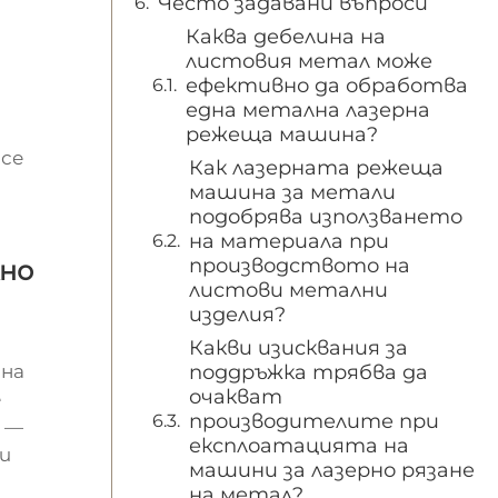
Често задавани въпроси
Каква дебелина на
листовия метал може
ефективно да обработва
една метална лазерна
режеща машина?
 се
Как лазерната режеща
машина за метали
подобрява използването
на материала при
производството на
но
листови метални
изделия?
Какви изисквания за
 на
поддръжка трябва да
очакват
е
производителите при
и —
експлоатацията на
и
машини за лазерно рязане
на метал?