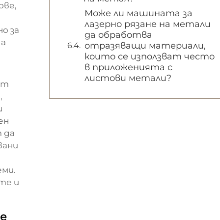
ове,
Може ли машината за
лазерно рязане на метали
о за
да обработва
да
отразяващи материали,
които се използват често
в приложенията с
листови метали?
от
,
и
ен
т да
вани
еми.
те и
ие