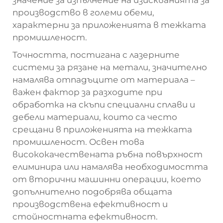
значение за изпълнение на изискванията за
производство в големи обеми,
характерни за приложенията в тежката
промишленост.
Точността, постигана с лазерните
системи за рязане на метали, значително
намалява отпадъците от материала –
важен фактор за разходите при
обработка на скъпи специални сплави и
дебели материали, които са често
срещани в приложенията на тежката
промишленост. Освен това
висококачествената ръбна повърхност
елиминира или намалява необходимостта
от вторични машинни операции, което
допълнително подобрява общата
производствена ефективност и
стойностната ефективност.