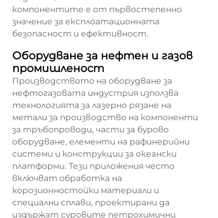
компонентите е от първостепенно
значение за експлоатационната
безопасност и ефективност.
Оборудване за нефтен и газов
промишленост
Производството на оборудване за
нефтогазовата индустрия използва
технологията за лазерно рязане на
метали за производство на компоненти
за тръбопроводи, части за бурово
оборудване, елементи на рафинерийни
системи и конструкции за океански
платформи. Тези приложения често
включват обработка на
корозионностойки материали и
специални сплави, проектирани да
издържат суровите петрохимични