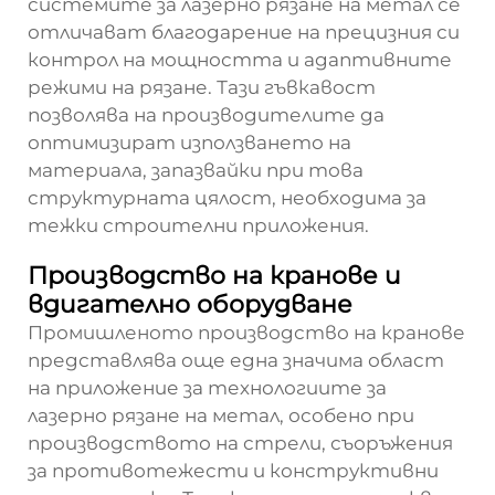
системите за лазерно рязане на метал се
отличават благодарение на прецизния си
контрол на мощността и адаптивните
режими на рязане. Тази гъвкавост
позволява на производителите да
оптимизират използването на
материала, запазвайки при това
структурната цялост, необходима за
тежки строителни приложения.
Производство на кранове и
вдигателно оборудване
Промишленото производство на кранове
представлява още една значима област
на приложение за технологиите за
лазерно рязане на метал, особено при
производството на стрели, съоръжения
за противотежести и конструктивни