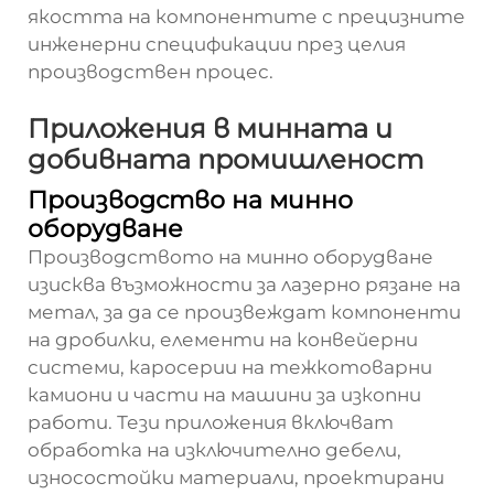
якостта на компонентите с прецизните
инженерни спецификации през целия
производствен процес.
Приложения в минната и
добивната промишленост
Производство на минно
оборудване
Производството на минно оборудване
изисква възможности за лазерно рязане на
метал, за да се произвеждат компоненти
на дробилки, елементи на конвейерни
системи, каросерии на тежкотоварни
камиони и части на машини за изкопни
работи. Тези приложения включват
обработка на изключително дебели,
износостойки материали, проектирани