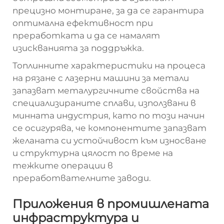
прецизно монтиране, за да се гарантира
оптимална ефективност при
преработката и да се намалят
изискванията за поддръжка.
Топлинните характеристики на процеса
на рязане с лазерни машини за метали
запазват металургичните свойства на
специализираните сплави, използвани в
минната индустрия, като по този начин
се осигурява, че компонентите запазват
желаната си устойчивост към износване
и структурна цялост по време на
тежките операции в
преработвателните заводи.
Приложения в промишлената
инфраструктура и