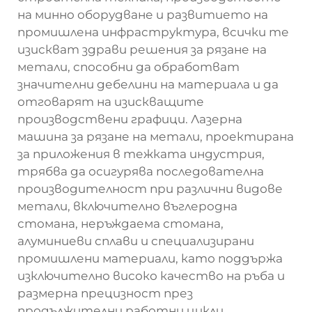
на минно оборудване и развитието на
промишлена инфраструктура, всички те
изискват здрави решения за рязане на
метали, способни да обработват
значителни дебелини на материала и да
отговарят на изискващите
производствени графици. Лазерна
машина за рязане на метали, проектирана
за приложения в тежката индустрия,
трябва да осигурява последователна
производителност при различни видове
метали, включително въглеродна
стомана, неръждаема стомана,
алуминиеви сплави и специализирани
промишлени материали, като поддържа
изключително високо качество на ръба и
размерна прецизност през
продължителни работни цикли.