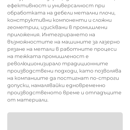
ефективност и универсалност при
обработката на дебели метални плочи,
конструктивни компоненти и сложни
геометрии, изисквани в промишлени
приложения. Интегрирането на
възможностите на машините за лазерно
рязане на метали в работните процеси
на тежката промишленост е
революционизирало традиционните
производствени подходи, като позволява
на компаниите да постигнат по-строги
допуски, намалявайки едновременно
производственото време и отпадъците
от материали.