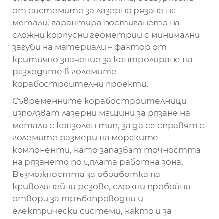
от системите за лазерно рязане на
метали, гарантира постигането на
сложни корпусни геометрии с минимални
загуби на материали – фактор от
критично значение за контролиране на
разходите в големите
корабостроителни проекти.
Съвременните корабостроителници
използват лазерни машини за рязане на
метали с конзолен тип, за да се справят с
големите размери на морските
компоненти, като запазват точността
на рязането по цялата работна зона.
Възможността за обработка на
криволинейни резове, сложни пробойни
отвори за тръбопроводни и
електрически системи, както и за