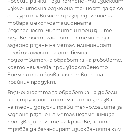
носещи рамки. Тези компоненти изискват
изключителна размерна точност, за да се
осигури правилното разпределение на
товара и експлоатационната
безопасност. Чистите и прецизните
резове, постигани от системите за
лазерно рязане на метал, елиминират
необходимостта от обемна
подготвителна обработка на ръбовете,
което намалява производственото
време и подобрява качеството на
крайния продукт.
Възможността за обработка на дебели
конструкционни стомани при запазване
на тесни допуски прави технологиите за
лазерно рязане на метал незаменими за
производителите на кранове, които
трябва да балансират изискванията към