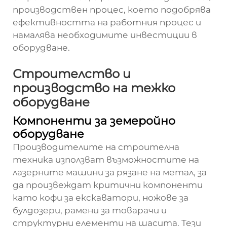
производствен процес, което подобрява
ефективността на работния процес и
намалява необходимите инвестиции в
оборудване.
Строителство и
производство на тежко
оборудване
Компоненти за земеройно
оборудване
Производителите на строителна
техника използват възможностите на
лазерните машини за рязане на метал, за
да произвеждат критични компоненти
като кофи за екскаватори, ножове за
булдозери, рамени за товарачи и
структурни елементи на шасита. Тези