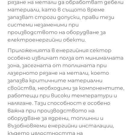
рязане на метали да обработват дебели
материали, като в същото време
запазват строги допуски, прави тези
системи незаменими при
производството на оборудване за
електроенергийни обекти.
Приложенията в енергийния сектор
особено извличат полза от минималната
зона, засегната от топлината при
лазерното рязане на метали, което
запазва критичните материални
свойства, необходими за компонентите,
работещи при високи температури и
налягане. Тази способност е особено
важна при производството на
оборудване за ядрени, топлинни и
възобновяеми енергийни инсталации,
където цялостността на