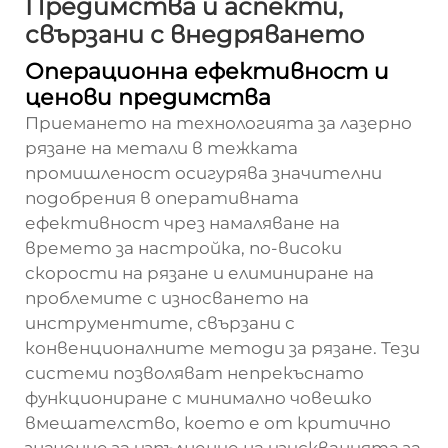
Предимства и аспекти,
свързани с внедряването
Операционна ефективност и
ценови предимства
Приемането на технологията за лазерно
рязане на метали в тежката
промишленост осигурява значителни
подобрения в оперативната
ефективност чрез намаляване на
времето за настройка, по-високи
скорости на рязане и елиминиране на
проблемите с износването на
инструментите, свързани с
конвенционалните методи за рязане. Тези
системи позволяват непрекъснато
функциониране с минимално човешко
вмешателство, което е от критично