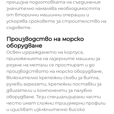
прецизна подготовката на съединения
значително намалява необходимостта
от вторични машинни операции и
ускорява сроковете за строителство на
съдовете.
Производство на морско
оборудване
Освен изграждането на корпуса,
приложенията на лазерните машини за
рязане на метали се простират и до
производството на морско оборудване,
включително крепежни скоби за витла,
рулеви агрегати, крепежни поставки за
двигатели и компоненти за палубно
оборудване. Тези специализирани части
често имат сложни триизмерни профили
и изискват изключително високо