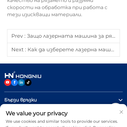
качество на рязането и разумни
скорости на обработка при работа с
тези изискващи материали.
Prev :
Защо лазерната машина за рязане на метали подобрява ефективността на рязането?
Next :
Как да изберете лазерна машина за рязане на метали за метални листове?
Бързи връзки
We value your privacy
ПРОДУКТИ
We use cookies and similar tools to provide our services.