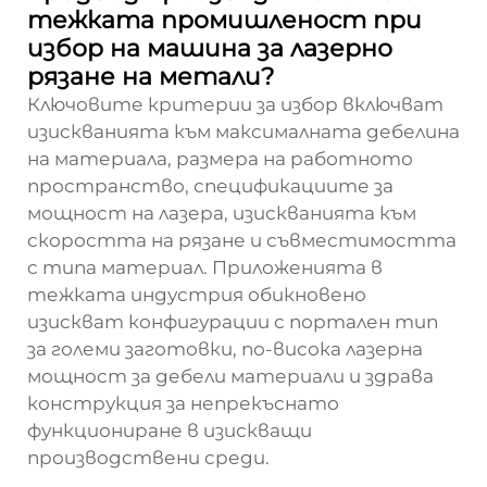
тежката промишленост при
избор на машина за лазерно
рязане на метали?
Ключовите критерии за избор включват
изискванията към максималната дебелина
на материала, размера на работното
пространство, спецификациите за
мощност на лазера, изискванията към
скоростта на рязане и съвместимостта
с типа материал. Приложенията в
тежката индустрия обикновено
изискват конфигурации с портален тип
за големи заготовки, по-висока лазерна
мощност за дебели материали и здрава
конструкция за непрекъснато
функциониране в изискващи
производствени среди.