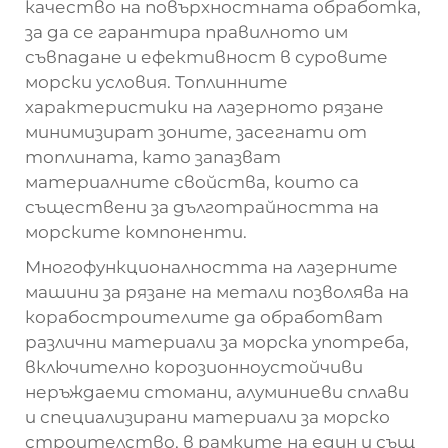
качество на повърхностната обработка,
за да се гарантира правилното им
съвпадане и ефективност в суровите
морски условия. Топлинните
характеристики на лазерното рязане
минимизират зоните, засегнати от
топлината, като запазват
материалните свойства, които са
съществени за дълготрайността на
морските компоненти.
Многофункционалността на лазерните
машини за рязане на метали позволява на
корабостроителите да обработват
различни материали за морска употреба,
включително корозионноустойчиви
неръждаеми стомани, алуминиеви сплави
и специализирани материали за морско
строителство, в рамките на един и същ