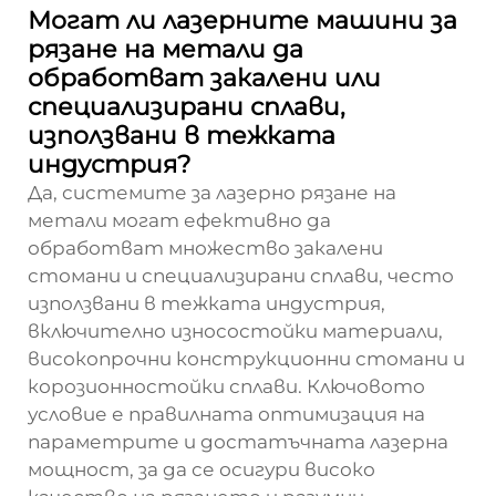
Могат ли лазерните машини за
рязане на метали да
обработват закалени или
специализирани сплави,
използвани в тежката
индустрия?
Да, системите за лазерно рязане на
метали могат ефективно да
обработват множество закалени
стомани и специализирани сплави, често
използвани в тежката индустрия,
включително износостойки материали,
високопрочни конструкционни стомани и
корозионностойки сплави. Ключовото
условие е правилната оптимизация на
параметрите и достатъчната лазерна
мощност, за да се осигури високо