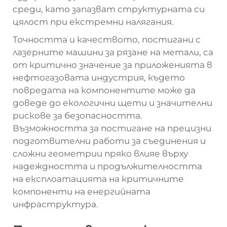
среди, като запазват структурната си
цялост при екстремни налягания.
Точността и качеството, постигани с
лазерните машини за рязане на метали, са
от критично значение за приложенията в
нефтогазовата индустрия, където
повредата на компонентите може да
доведе до екологични щети и значителни
рискове за безопасността.
Възможността за постигане на прецизни
подготвителни работи за съединения и
сложни геометрии пряко влияе върху
надеждността и продължителността
на експлоатацията на критичните
компоненти на енергийната
инфраструктура.