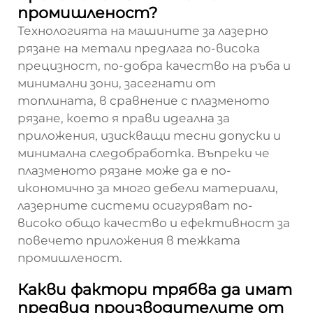
промишленост?
Технологията на машините за лазерно
рязане на метали предлага по-висока
прецизност, по-добра качество на ръба и
минимални зони, засегнати от
топлината, в сравнение с плазменото
рязане, което я прави идеална за
приложения, изискващи тесни допуски и
минимална следобработка. Въпреки че
плазменото рязане може да е по-
икономично за много дебели материали,
лазерните системи осигуряват по-
високо общо качество и ефективност за
повечето приложения в тежката
промишленост.
Какви фактори трябва да имат
предвид производителите от