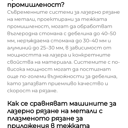
промишленост?
Съвременните системи за лазерно рязане
на метали, проектирани за тежката
промишленост, могат да обработват
въглеродна стомана с дебелина до 40–50
мм, неръждаема стомана до 30–40 мм и
алуминий до 25–30 мм, в зависимост от
мощността на лазера и конкретните
свойства на материала. Системите с по-
висока мощност могат да постигнат
още по-големи възможности за дебелина,
като запазват приемливо качество и
скорост на рязане.
Как се сравняват машините за
лазерно рязане на метали с
плазменото рязане за
приложения в тежката