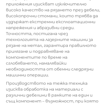
приложения изискват изключително
високо качество на рязането през дебели,
високопрочни стомани, които трябва да
издържат екстремни експлоатационни
напрежения и абразивни среди.
Точността, постигана чрез
технологията на лазерните машини за
рязане на метал, гарантира правилното
прилягане и подравняване на
компонентите по време на
сглобяването, намалявайки
необходимостта от обемни следрязни
машинни операции.
Производството на тежка техника
изисква обработка на материали с
различни дебелини в рамките на един и
същ компонент – възможност, при която