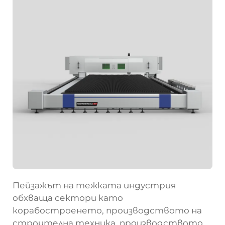
Пейзажът на тежката индустрия
обхваща сектори като
корабостроенето, производството на
строителна техника, производството