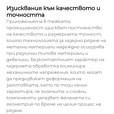
Изисквания към качеството и
точността
Приложенията в тежката
промишленост изискват постоянство
на качеството и размерната точност,
които технологията за лазерно рязане на
метални материали надеждно осигурява
при различни типове материали и
дебелини. Безконтактният характер на
лазерната обработка елиминира
механичните напрежения, които могат
да предизвикат деформация на
заготовката, като по този начин
гарантира, че големите и сложни
компоненти запазват желаната си
геометрия по време на целия процес на
рязане.