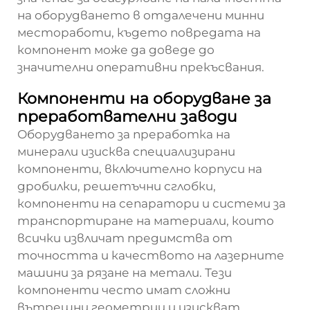
на оборудването в отдалечени минни
местоработи, където повредата на
компонент може да доведе до
значителни оперативни прекъсвания.
Компоненти на оборудване за
преработвателни заводи
Оборудването за преработка на
минерали изисква специализирани
компоненти, включително корпуси на
дробилки, решетъчни сглобки,
компоненти на сепаратори и системи за
транспортиране на материали, които
всички извличат предимства от
точността и качеството на лазерните
машини за рязане на метали. Тези
компоненти често имат сложни
вътрешни геометрии и изискват