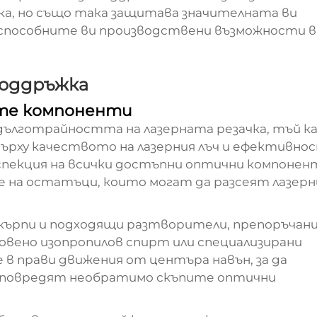
а, но също така защитава значителната ви
способните ви производствени възможности в
поддръжка
ите компоненти
дълготрайността на лазерната резачка, тъй к
върху качеството на лазерния лъч и ефективн
инспекция на всички достъпни оптични компонен
е на остатъци, които могат да разсеят лазерн
ърпи и подходящи разтворители, препоръчан
новено изопропилов спирт или специализирани
в прави движения от центъра навън, за да
а повредят необратимо скъпите оптични