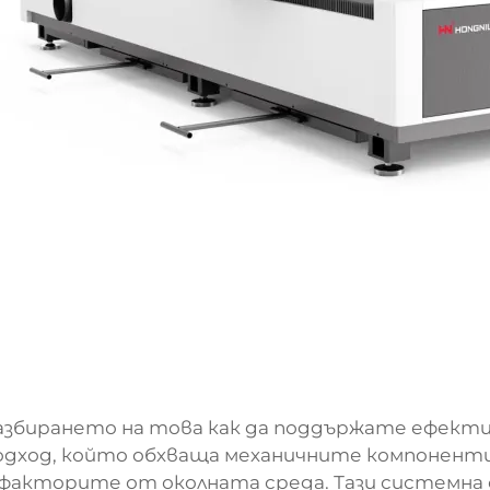
азбирането на това как да поддържате ефектив
одход, който обхваща механичните компонент
 факторите от околната среда. Тази системна 