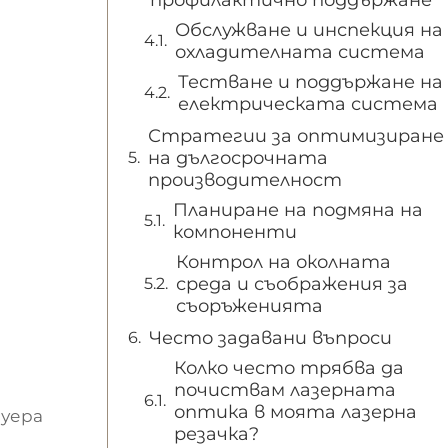
Обслужване и инспекция на
охладителната система
Тестване и поддържане на
електрическата система
Стратегии за оптимизиране
на дългосрочната
производителност
Планиране на подмяна на
компоненти
Контрол на околната
среда и съображения за
съоръженията
Често задавани въпроси
Колко често трябва да
почиствам лазерната
оптика в моята лазерна
уера
резачка?