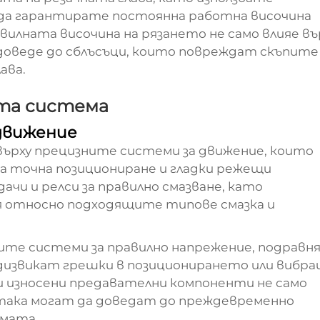
 да гарантирате постоянна работна височина
равилната височина на рязането не само влияе въ
доведе до сблъсъци, които повреждат скъпите
ава.
ата система
движение
върху прецизните системи за движение, които
га точна позициониране и гладки режещи
чи и релси за правилно смазване, като
 относно подходящите типове смазка и
те системи за правилно напрежение, подравн
редизвикат грешки в позиционирането или вибра
и износени предавателни компоненти не само
така могат да доведат до преждевременно
емата.