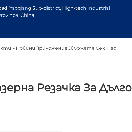
d, Yaoqiang Sub-district, High-tech Industrial
rovince, China
укти
Новини
Приложение
Свържете Се с Нас
зерна Резачка За Дъл