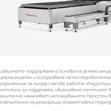
равилното поддържане е основата за максимиз
азерна резачка и осигуряване на последователн
родължение на хиляди часове работа. Индустр
ротоколи за поддръжка, обикновено постигат 30
начително намаляват неплануваните простои 
зключително на реагиращи (корективни) подхо