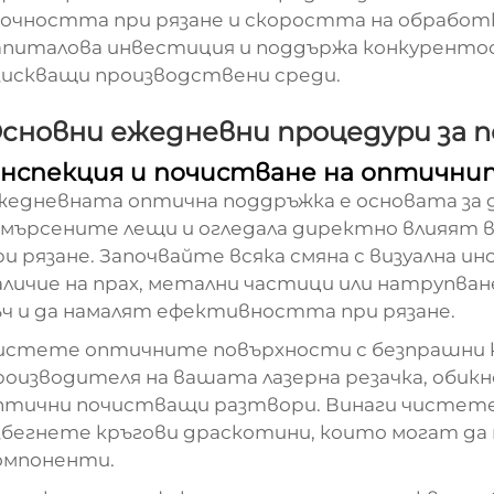
очността при рязане и скоростта на обработк
апиталова инвестиция и поддържа конкуренто
зискващи производствени среди.
сновни ежедневни процедури за 
нспекция и почистване на оптичн
жедневната оптична поддръжка е основата за 
амърсените лещи и огледала директно влияят 
ри рязане. Започвайте всяка смяна с визуална 
аличие на прах, метални частици или натрупван
ъч и да намалят ефективността при рязане.
истете оптичните повърхности с безпрашни к
роизводителя на вашата лазерна резачка, обик
птични почистващи разтвори. Винаги чистете 
збегнете кръгови драскотини, които могат д
омпоненти.