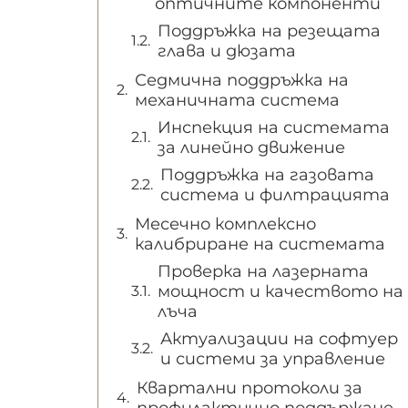
оптичните компоненти
Поддръжка на резещата
глава и дюзата
Седмична поддръжка на
механичната система
Инспекция на системата
за линейно движение
Поддръжка на газовата
система и филтрацията
Месечно комплексно
калибриране на системата
Проверка на лазерната
мощност и качеството на
лъча
Актуализации на софтуер
и системи за управление
Квартални протоколи за
профилактично поддържане