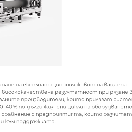
иране на експлоатационния живот на вашата
а, висококачествена резултатност при рязане 
иалните производители, които прилагат систе
–40 % по-дълги жизнени цикли на оборудването
в сравнение с предприятията, които разчитат
ди към поддръжката.