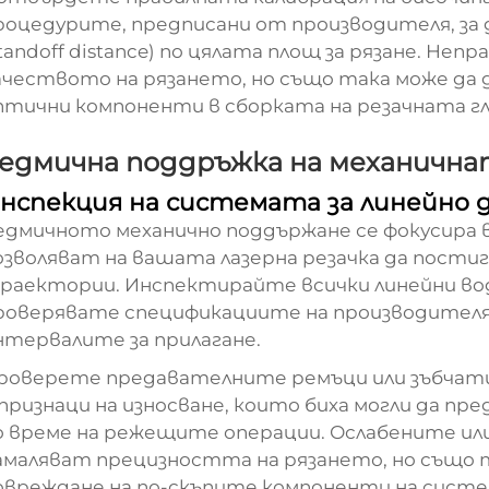
роцедурите, предписани от производителя, за
standoff distance) по цялата площ за рязане. Неп
ачеството на рязането, но също така може да 
птични компоненти в сборката на резачната гл
едмична поддръжка на механичн
нспекция на системата за линейно 
едмичното механично поддържане се фокусира 
озволяват на вашата лазерна резачка да пости
раектории. Инспектирайте всички линейни вода
роверявате спецификациите на производителя
нтервалите за прилагане.
роверете предавателните ремъци или зъбчати
 признаци на износване, които биха могли да п
о време на режещите операции. Ослабените ил
амаляват прецизността на рязането, но също 
овреждане на по-скъпите компоненти на сист