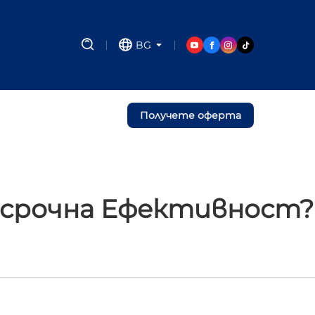
BG
Получете оферта
госрочна Ефективност?