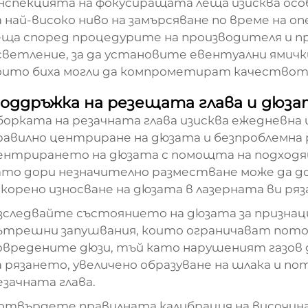
нспекцията на фокусиращата леща изисква осо
а най-високо ниво на замърсяване по време на
еща според процедурите на производителя и п
светление, за да установите евентуални ямичк
оито биха могли да компрометират качеството 
оддръжка на резещата глава и дюза
борката на резачната глава изисква ежедневна и
равилно центриране на дюзата и безпроблемна 
ентрирането на дюзата с помощта на подходящ
ато дори незначително разместване може да до
скорено износване на дюзата в лазерната ви ряз
зследвайте състоянието на дюзата за признаци 
ътрешни запушвания, които ограничават поток
овредените дюзи, тъй като нарушеният газов 
а рязането, увеличено образуване на шлака и п
езачната глава.
отвърдете правилната калибрация на височинат