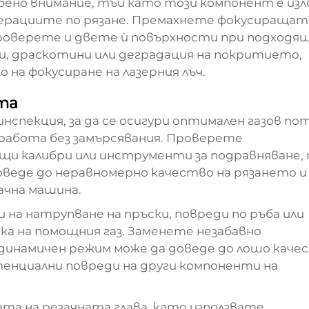
бено внимание, тъй като този компонент е из
 операциите по рязане. Премахнете фокусиращат
роверете и двете ѝ повърхности при подходя
и, драскотини или деградация на покритието,
на фокусиране на лазерния лъч.
та
нспекция, за да се осигури оптимален газов пот
работа без замърсявания. Проверете
и калибри или инструменти за подравняване,
веде до неравномерно качество на рязането и
ачна машина.
на натрупване на пръски, повреди по ръба или
а на помощния газ. Заменете незабавно
динамичен режим може да доведе до лошо каче
отенциални повреди на други компоненти на
а на резачната глава, като използвате