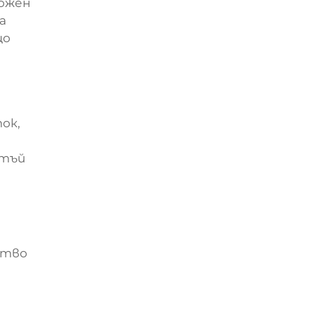
ложен
а
що
ок,
 тъй
ство