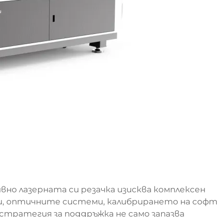
но лазерната си резачка изисква комплексен
и, оптичните системи, калибрирането на софт
стратегия за поддръжка не само запазва