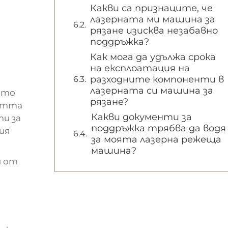
Какви са признаците, че
лазерната ми машина за
рязане изисква незабавно
поддръжка?
Как мога да удължа срока
на експлоатация на
разходните компоненти в
лазерната си машина за
ато
рязане?
остта
Какви документи за
ти за
поддръжка трябва да водя
ия
за моята лазерна режеща
машина?
и от