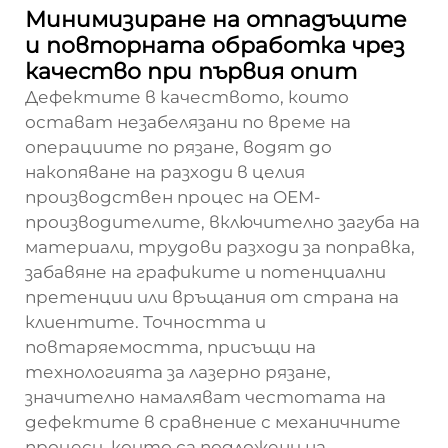
Минимизиране на отпадъците
и повторната обработка чрез
качество при първия опит
Дефектите в качеството, които
остават незабелязани по време на
операциите по рязане, водят до
накопяване на разходи в целия
производствен процес на OEM-
производителите, включително загуба на
материали, трудови разходи за поправка,
забавяне на графиките и потенциални
претенции или връщания от страна на
клиентите. Точността и
повтаряемостта, присъщи на
технологията за лазерно рязане,
значително намаляват честотата на
дефектите в сравнение с механичните
процеси, които са подложени на