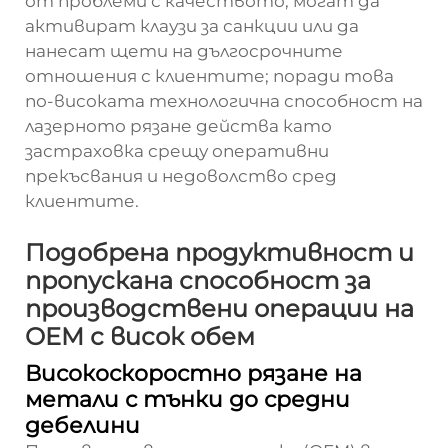
от проблеми с качеството, могат да
активират клаузи за санкции или да
нанесат щети на дългосрочните
отношения с клиентите; поради това
по-високата технологична способност на
лазерното рязане действа като
застраховка срещу оперативни
прекъсвания и недоволство сред
клиентите.
Подобрена продуктивност и
пропускана способност за
производствени операции на
OEM с висок обем
Високоскоростно рязане на
метали с тънки до средни
дебелини