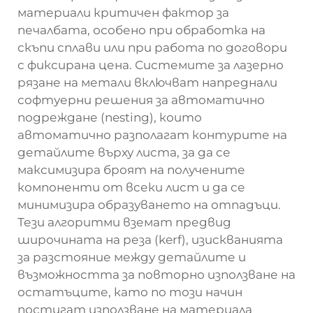
материали критичен фактор за
печалбата, особено при обработка на
скъпи сплави или при работа по договори
с фиксирана цена. Системите за лазерно
рязане на метали включват напреднали
софтуерни решения за автоматично
подреждане (nesting), които
автоматично разполагат контурите на
детайлите върху листа, за да се
максимизира броят на получените
компоненти от всеки лист и да се
минимизира образуването на отпадъци.
Тези алгоритми вземат предвид
широчината на реза (kerf), изискванията
за разстояние между детайлите и
възможността за повторно използване на
остатъците, като по този начин
постигат използване на материала