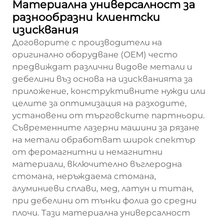
Материална универсалност за
разнообразни клиентски
изисквания
Договорите с производители на
оригинално оборудване (OEM) често
предвиждат различни видове метали и
дебелини въз основа на изискванията за
приложение, конструктивните нужди или
целите за оптимизация на разходите,
установени от търговските партньори.
Съвременните лазерни машини за рязане
на метали обработват широк спектър
от феромагнитни и немагнитни
материали, включително въглеродна
стомана, неръждаема стомана,
алуминиеви сплави, мед, латун и титан,
при дебелини от тънки фолиа до средни
плочи. Тази материална универсалност