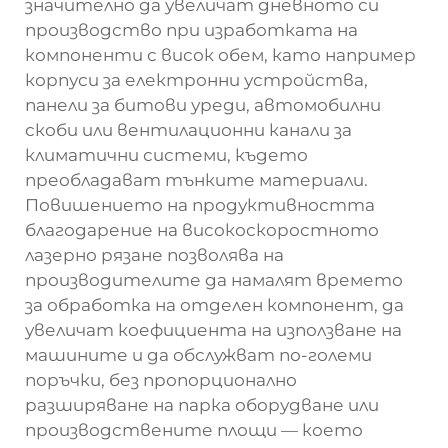
значително да увеличат дневното си
производство при изработката на
компоненти с висок обем, като например
корпуси за електронни устройства,
панели за битови уреди, автомобилни
скоби или вентилационни канали за
климатични системи, където
преобладават тънките материали.
Повишението на продуктивността
благодарение на високоскоростното
лазерно рязане позволява на
производителите да намалят времето
за обработка на отделен компонент, да
увеличат коефициента на използване на
машините и да обслужват по-големи
поръчки, без пропорционално
разширяване на парка оборудване или
производствените площи — което