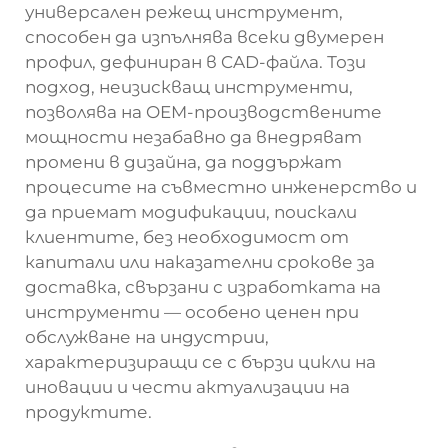
универсален режещ инструмент,
способен да изпълнява всеки двумерен
профил, дефиниран в CAD-файла. Този
подход, неизискващ инструменти,
позволява на OEM-производствените
мощности незабавно да внедряват
промени в дизайна, да поддържат
процесите на съвместно инженерство и
да приемат модификации, поискали
клиентите, без необходимост от
капитали или наказателни срокове за
доставка, свързани с изработката на
инструменти — особено ценен при
обслужване на индустрии,
характеризиращи се с бързи цикли на
иновации и чести актуализации на
продуктите.