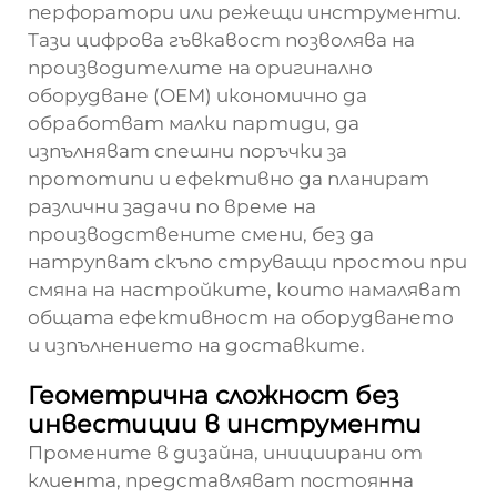
перфоратори или режещи инструменти.
Тази цифрова гъвкавост позволява на
производителите на оригинално
оборудване (OEM) икономично да
обработват малки партиди, да
изпълняват спешни поръчки за
прототипи и ефективно да планират
различни задачи по време на
производствените смени, без да
натрупват скъпо струващи простои при
смяна на настройките, които намаляват
общата ефективност на оборудването
и изпълнението на доставките.
Геометрична сложност без
инвестиции в инструменти
Промените в дизайна, инициирани от
клиента, представляват постоянна