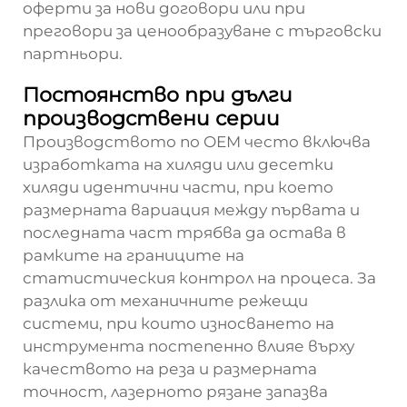
оферти за нови договори или при
преговори за ценообразуване с търговски
партньори.
Постоянство при дълги
производствени серии
Производството по OEM често включва
изработката на хиляди или десетки
хиляди идентични части, при което
размерната вариация между първата и
последната част трябва да остава в
рамките на границите на
статистическия контрол на процеса. За
разлика от механичните режещи
системи, при които износването на
инструмента постепенно влияе върху
качеството на реза и размерната
точност, лазерното рязане запазва