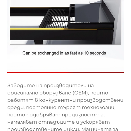
Заводите на производители на
оригинално оборудване (OEM), които
работят в конкурентни производствени
среди, постоянно търсят технологии,
които подобряват прецизността,
намаляват отпадъците и ускоряват
производствените цикли. Машината за