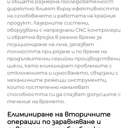
и общата размерна последователност
директно влияят върху ефективността
на сглобяването и работата на крайния
продукт. Лазерните системи,
оборудвани с напреднали CNC контролери
и обратна връзка в реално време за
позициониране на лъча, запазват
точността при рязане и по време на
продължителни серийни производствени
цикли, като елиминират проблемите с
отклоненията и износването, свързани с
механичните режещи инструменти,
които постепенно намаляват
способността си да спазват допусците с
течение на времето.
Елиминиране на вторичните
операции по заравняване и