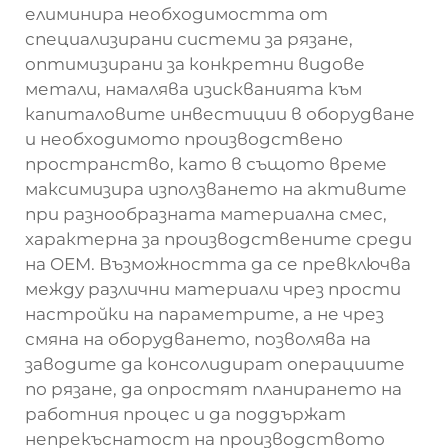
елиминира необходимостта от
специализирани системи за рязане,
оптимизирани за конкретни видове
метали, намалява изискванията към
капиталовите инвестиции в оборудване
и необходимото производствено
пространство, като в същото време
максимизира използването на активите
при разнообразната материална смес,
характерна за производствените среди
на OEM. Възможността да се превключва
между различни материали чрез прости
настройки на параметрите, а не чрез
смяна на оборудването, позволява на
заводите да консолидират операциите
по рязане, да опростят планирането на
работния процес и да поддържат
непрекъснатост на производството