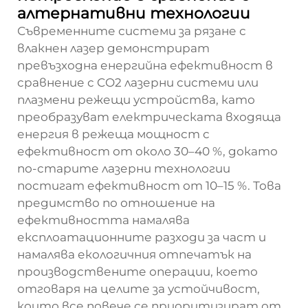
алтернативни технологии
Съвременните системи за рязане с
влакнен лазер демонстрират
превъзходна енергийна ефективност в
сравнение с CO2 лазерни системи или
плазмени режещи устройства, като
преобразуват електрическата входяща
енергия в режеща мощност с
ефективност от около 30–40 %, докато
по-старите лазерни технологии
постигат ефективност от 10–15 %. Това
предимство по отношение на
ефективността намалява
експлоатационните разходи за част и
намалява екологичния отпечатък на
производствените операции, което
отговаря на целите за устойчивост,
които все повече се приоритизират от