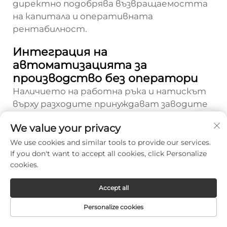
директно подобрява възвращаемостта
на капитала и оперативната
рентабилност.
Интеграция на
автоматизацията за
производство без оператори
Наличието на работна ръка и натискът
върху разходите принуждават заводите
на производители на оригинално
We value your privacy
оборудване (OEM) да максимизират
възможностите за автоматизирано
We use cookies and similar tools to provide our services.
If you don't want to accept all cookies, click Personalize
производство, които намаляват
cookies.
зависимостта от прякото участие на
оператори по време на процесите на
Accept all
рязане. Съвременните системи за
лазерно рязане на метали поддържат
Personalize cookies
интеграция с автоматични системи за