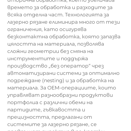
вторична обработка, което увеличава
времето за обработка и разходите за
всяка отделна част. Технологията за
лазерно рязане елиминира много от тези
ограничения, като осигурява
безконтактна обработка, която запазва
цялостта на материала, позволява
сложни геометрии без смяна на
инструментите и поддържа
производство „без оператор“ чрез
автоматизирани системи за оптимално
подреждане (nesting) и за обработка на
материала. За OEM-операциите, които
управляват разнообразни продуктови
портфолиа с различни обеми на
партидите, гъвкавостта и
прецизността, предлагани от
системите за лазерно рязане, се