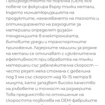
Производството по поръчка (OEM) все
повече се фокусира върху тънки метали,
където миниатюризацията на
продуктите, намаляването на теглото и
оптимизирането на разходите за
материали определят дизайн-
тенденциите в електрониката,
битовите уреди и транспортните
приложения. Лазерните машини за рязане
на метали се отличават с изключителна
ефективност при обработка на тънки
материали със забележителна скорост —
често рязат мека стомана с дебелина
под 3 мм със скорост над 10–15 метра в
минута, като запазват високо качество
на ръбовете и точност на размерите.
Това предимство по отношение на
скоростта позволява на OEM-фабриките