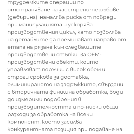
трудоемките операции по
отстраняване на заострените ръбове
(дебъринг), намалява риска от повреди
при манипулацията и ускорява
производствения цикъл, като позволява
на детайлите да преминават направо от
етапа на рязане към следващите
производствени стъпки. За OEM-
производствени обекти, които
управляват поръчки с висок обем и
строги срокове за доставка,
елиминирането на задръжките, свързани
с вторичната финишна обработка, води
до измерими подобрения в
производителността и по-ниски общи
разходи за обработка на всеки
компонент, което засилва
конкурентната позиция при подаване на