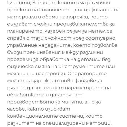
клиенти, всеки от които има различни
проекти на компоненти, спецификации на
материали и обеми на поръчки, които
създават сложни предизвикателства за
планирането.
лазерен резач за метал
се
справя с тази сложност чрез софтуерно
управление на задачите, което позволява
бързи преминавания между различни
програми за обработка на детайли без
физическа смяна на инструментите или
механични настройки. Операторите
могат да зареждат нови файлове за
рязане, да коригират параметрите на
обработката и да започнат
производството за минути, а не за
часове, както изискват
конвенционалните системи, които
разчитат на специализирани матрици,