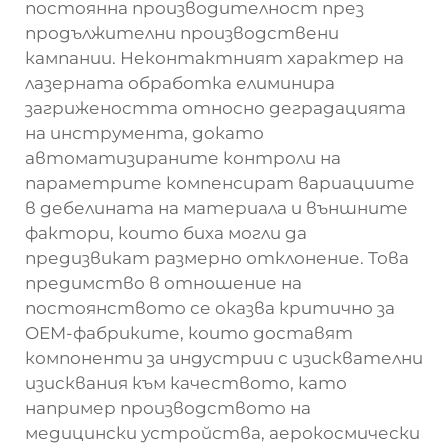
постоянна производителност през
продължителни производствени
кампании. Неконтактният характер на
лазерната обработка елиминира
загрижеността относно деградацията
на инструмента, докато
автоматизираните контроли на
параметрите компенсират вариациите
в дебелината на материала и външните
фактори, които биха могли да
предизвикат размерно отклонение. Това
предимство в отношение на
постоянството се оказва критично за
OEM-фабриките, които доставят
компоненти за индустрии с изисквателни
изисквания към качеството, като
например производството на
медицински устройства, аерокосмически