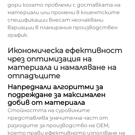
дори когато проблеми с доставката на
материали или промени в клиентските
спецификации внесат неочаквани
вариации в планирания производствен
график.
Икономическа ефективност
чрез оптимизация на
материала и намаляване на
отпадъците
Напреднали алгоритми за
подреждане за максимален
добив от материала
Стойността на суровините
представлява значителна част от
разходите за производство на OEM,
което прави ефективното използване на