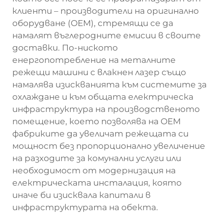
клиенти – производители на оригинално
оборудване (OEM), стремящи се да
намалят въглеродните емисии в своите
доставки. По-ниското
енергопотребление на металните
режещи машини с влакнен лазер също
намалява изискванията към системите за
охлаждане и към общата електрическа
инфраструктура на производственото
помещение, което позволява на OEM
фабриките да увеличат режещата си
мощност без пропорционално увеличение
на разходите за комунални услуги или
необходимост от модернизация на
електрическата инсталация, която
иначе би изисквала капитали в
инфраструктурата на обекта.