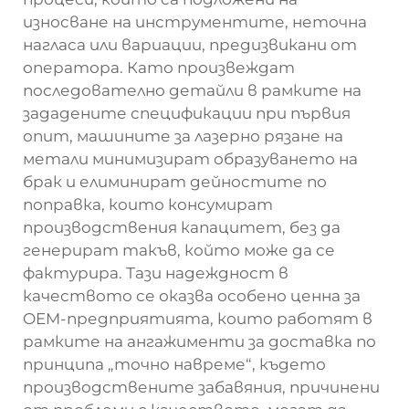
износване на инструментите, неточна
нагласа или вариации, предизвикани от
оператора. Като произвеждат
последователно детайли в рамките на
зададените спецификации при първия
опит, машините за лазерно рязане на
метали минимизират образуването на
брак и елиминират дейностите по
поправка, които консумират
производствения капацитет, без да
генерират такъв, който може да се
фактурира. Тази надеждност в
качеството се оказва особено ценна за
OEM-предприятията, които работят в
рамките на ангажименти за доставка по
принципа „точно навреме“, където
производствените забавяния, причинени