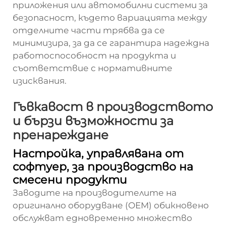
приложения или автомобилни системи за
безопасност, където вариацията между
отделните части трябва да се
минимизира, за да се гарантира надеждна
работоспособност на продукта и
съответствие с нормативните
изисквания.
Гъвкавост в производството
и бързи възможности за
пренареждане
Настройка, управлявана от
софтуер, за производство на
смесени продукти
Заводите на производителите на
оригинално оборудване (OEM) обикновено
обслужват едновременно множество