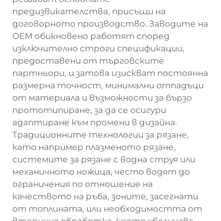
предизвикателства, присъщи на
договорното производство. Заводите на
OEM обикновено работят според
изключително строги спецификации,
предоставени от търговските
партньори, и затова изискват постоянна
размерна точност, минимални отпадъци
от материала и възможности за бързо
прототипиране, за да се осигури
адаптиране към промени в дизайна.
Традиционните технологии за рязане,
като например плазменото рязане,
системите за рязане с водна струя или
механичното ножица, често водят до
ограничения по отношение на
качеството на ръба, зоните, засегнати
от топлината, или необходимостта от