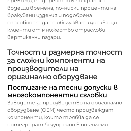
превръщат директно в по-кратки
водещи времена, по-ниски проценти на
бракувани изделия и подобрена
способност да се обслужват изискващи
клиенти от множество отраслови
вертикални пазари.
Точност и размерна точност
за сложни компоненти на
производители на
оригинално оборудване
Постигане на тесни допуски в
многокомпонентни сглобки
Заводите за производство на оригинално
оборудване (OEM) често произвеждат
компоненти, които трябва да се
интегрират безупречно в по-големи