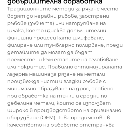
довършителна обработка
Традиционните методи за рязане често
водят до неравни ръбове, заострени
ръбове (зъбчета) или натрупване на
шлака, което изисква допълнителни
финишни процеси като шлифоване,
филиране или тумблерно полирване, преди
детайлите да могат да бъдат
преместени към етапите на сглобяване
или покритие. Правилно оптимизираната
лазерна машина за рязане на метали
произвежда чисти и гладки ръбове с
минимално образуване на дрос, особено
при обработка на тънки и средни по
дебелина метали, които се използват
широко в производството на оригинално
оборудване (OEM). Това предимство в
качеството на ръбовете отстранява