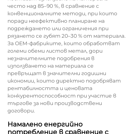
често над 85–90 %, в сравнение с
конвенционалните методи, при които
поради неефективно планиране на
подреждането или ограничения при
рязането се губят 20–30 % от материала.
За OEM-фабриките, които обработват
големи обеми листов метал, дори
незначителните подобрения в
използването на материала се
превръщат в значителни годишни
икономии, които директно подобряват
рентабилността и ценовата
конкурентоспособност при участие в
търгове за нови производствени
договори.
Намалено енергийно
потребление в сравнение с