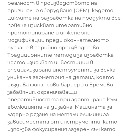
реалност в производството на
оригинално оборудване (OEM), където
циклите на разработка на продукти все
повече изискват итеративно
прототипиране и инженерни
модификации преди окончателното
пускане в серийно производство.
Традиционните методи за изработка
често изискват инвестиции в
специализирани инструменти за всяка
уникална геометрия на детайл, което
създава финансови бариери и времеви
забавяния, ограничаващи
оперативността при адаптиране към
еволюцията на дизайна. Машината за
лазерно рязане на метали елиминира
зависимостта от инструменти, като
използва фокусирания лазерен лъч като