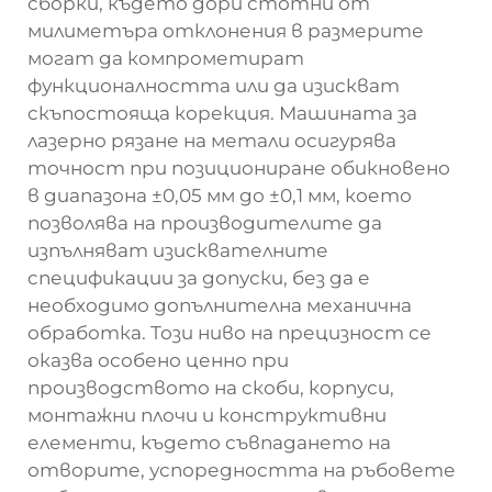
сборки, където дори стотни от
милиметъра отклонения в размерите
могат да компрометират
функционалността или да изискват
скъпостояща корекция. Машината за
лазерно рязане на метали осигурява
точност при позициониране обикновено
в диапазона ±0,05 мм до ±0,1 мм, което
позволява на производителите да
изпълняват изисквателните
спецификации за допуски, без да е
необходимо допълнителна механична
обработка. Този ниво на прецизност се
оказва особено ценно при
производството на скоби, корпуси,
монтажни плочи и конструктивни
елементи, където съвпадането на
отворите, успоредността на ръбовете