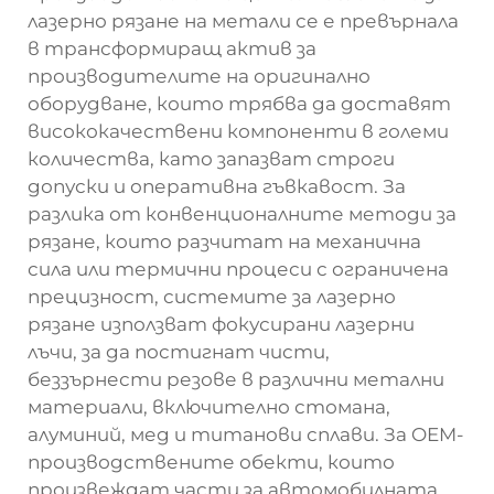
лазерно рязане на метали се е превърнала
в трансформиращ актив за
производителите на оригинално
оборудване, които трябва да доставят
висококачествени компоненти в големи
количества, като запазват строги
допуски и оперативна гъвкавост. За
разлика от конвенционалните методи за
рязане, които разчитат на механична
сила или термични процеси с ограничена
прецизност, системите за лазерно
рязане използват фокусирани лазерни
лъчи, за да постигнат чисти,
беззърнести резове в различни метални
материали, включително стомана,
алуминий, мед и титанови сплави. За OEM-
производствените обекти, които
произвеждат части за автомобилната,