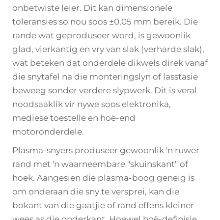
onbetwiste leier. Dit kan dimensionele
toleransies so nou soos ±0,05 mm bereik. Die
rande wat geproduseer word, is gewoonlik
glad, vierkantig en vry van slak (verharde slak),
wat beteken dat onderdele dikwels direk vanaf
die snytafel na die monteringslyn of lasstasie
beweeg sonder verdere slypwerk. Dit is veral
noodsaaklik vir nywe soos elektronika,
mediese toestelle en hoë-end
motoronderdele.
Plasma-snyers produseer gewoonlik 'n ruwer
rand met 'n waarneembare "skuinskant" of
hoek. Aangesien die plasma-boog geneig is
om onderaan die sny te versprei, kan die
bokant van die gaatjie of rand effens kleiner
wees as die onderkant. Hoewel hoë-definisie