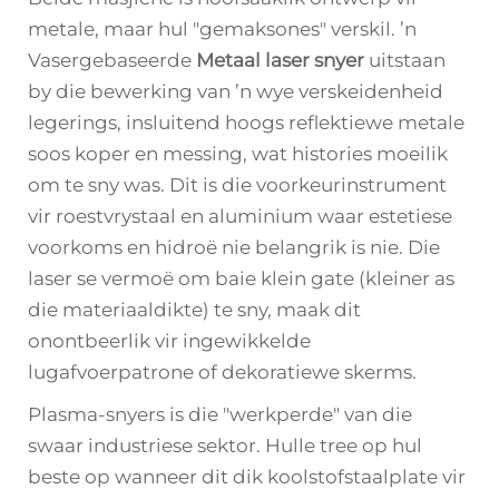
metale, maar hul "gemaksones" verskil. ’n
Vasergebaseerde
Metaal laser snyer
uitstaan
by die bewerking van ’n wye verskeidenheid
legerings, insluitend hoogs reflektiewe metale
soos koper en messing, wat histories moeilik
om te sny was. Dit is die voorkeurinstrument
vir roestvrystaal en aluminium waar estetiese
voorkoms en hidroë nie belangrik is nie. Die
laser se vermoë om baie klein gate (kleiner as
die materiaaldikte) te sny, maak dit
onontbeerlik vir ingewikkelde
lugafvoerpatrone of dekoratiewe skerms.
Plasma-snyers is die "werkperde" van die
swaar industriese sektor. Hulle tree op hul
beste op wanneer dit dik koolstofstaalplate vir