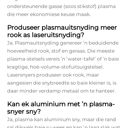
ondersteunende gasse (soos stikstof) plasma
die meer ekonomiese keuse maak.
Produseer plasmauitsnyding meer
rook as laseruitsnyding?
Ja. Plasmauitsnyding genereer ’n beduidende
hoeveelheid rook, stof en geraas. Die meeste
plasma-stelsels vereis ’n ‘water-tafel’ of ’n baie
kragtige, hoë-volume-stofuitsuigstelsel.
Lasersnyers produseer ook rook, maar
aangesien die snybreedte so baie kleiner is, is
daar minder verdamp metaal om te hanteer.
Kan ek aluminium met ’n plasma-
snyer sny?
Ja, plasma kan aluminium sny, maar die rand
sal dikwels baie ru wees en kan ‘n laag slak wat