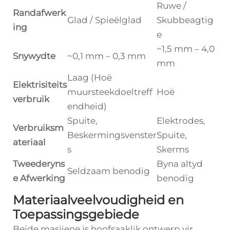
Ruwe /
Randafwerk
Glad / Spieëlglad
Skubbeagtig
ing
e
~1,5 mm – 4,0
Snywydte
~0,1 mm – 0,3 mm
mm
Laag (Hoë
Elektrisiteits
muursteekdoeltreff
Hoë
verbruik
endheid)
Spuite,
Elektrodes,
Verbruiksm
Beskermingsvenster
Spuite,
ateriaal
s
Skerms
Tweederyns
Byna altyd
Seldzaam benodig
e Afwerking
benodig
Materiaalveelvoudigheid en
Toepassingsgebiede
Beide masjiene is hoofsaaklik ontwerp vir