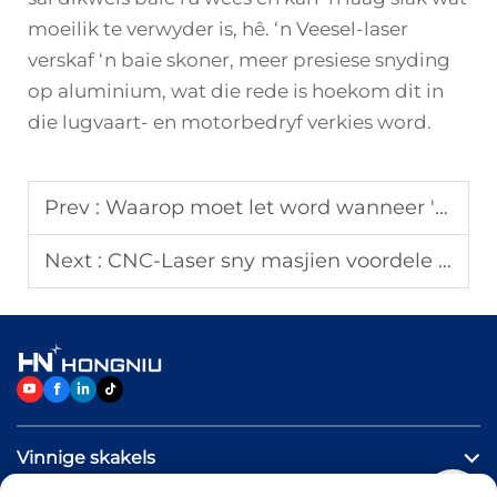
moeilik te verwyder is, hê. ‘n Veesel-laser
verskaf ‘n baie skoner, meer presiese snyding
op aluminium, wat die rede is hoekom dit in
die lugvaart- en motorbedryf verkies word.
Prev :
Waarop moet let word wanneer 'n laser sny masjien gekoop word?
Next :
CNC-Laser sny masjien voordele vir grootskaalse produksie
Vinnige skakels