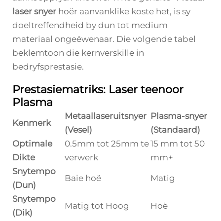
laser snyer
hoër aanvanklike koste het, is sy
doeltreffendheid by dun tot medium
materiaal ongeëwenaar. Die volgende tabel
beklemtoon die kernverskille in
bedryfsprestasie.
Prestasiematriks: Laser teenoor
Plasma
Metaallaseruitsnyer
Plasma-snyer
Kenmerk
(Vesel)
(Standaard)
Optimale
0.5mm tot 25mm te
15 mm tot 50
Dikte
verwerk
mm+
Snytempo
Baie hoë
Matig
(Dun)
Snytempo
Matig tot Hoog
Hoë
(Dik)