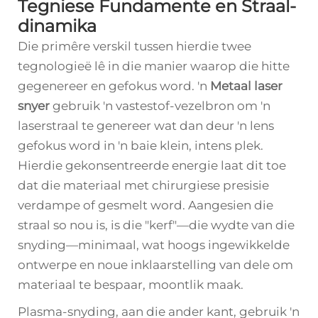
Tegniese Fundamente en Straal-
dinamika
Die primêre verskil tussen hierdie twee
tegnologieë lê in die manier waarop die hitte
gegenereer en gefokus word. 'n
Metaal laser
snyer
gebruik 'n vastestof-vezelbron om 'n
laserstraal te genereer wat dan deur 'n lens
gefokus word in 'n baie klein, intens plek.
Hierdie gekonsentreerde energie laat dit toe
dat die materiaal met chirurgiese presisie
verdampe of gesmelt word. Aangesien die
straal so nou is, is die "kerf"—die wydte van die
snyding—minimaal, wat hoogs ingewikkelde
ontwerpe en noue inklaarstelling van dele om
materiaal te bespaar, moontlik maak.
Plasma-snyding, aan die ander kant, gebruik 'n