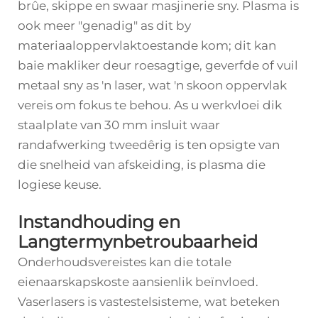
brûe, skippe en swaar masjinerie sny. Plasma is
ook meer "genadig" as dit by
materiaaloppervlaktoestande kom; dit kan
baie makliker deur roesagtige, geverfde of vuil
metaal sny as 'n laser, wat 'n skoon oppervlak
vereis om fokus te behou. As u werkvloei dik
staalplate van 30 mm insluit waar
randafwerking tweedêrig is ten opsigte van
die snelheid van afskeiding, is plasma die
logiese keuse.
Instandhouding en
Langtermynbetroubaarheid
Onderhoudsvereistes kan die totale
eienaarskapskoste aansienlik beïnvloed.
Vaserlasers is vastestelsisteme, wat beteken