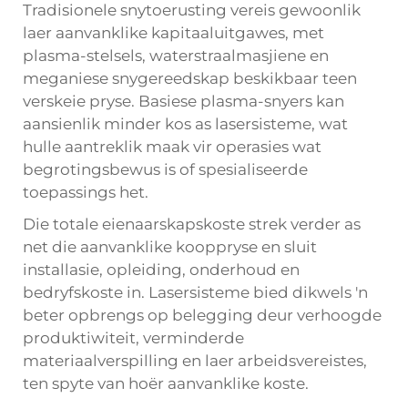
Tradisionele snytoerusting vereis gewoonlik
laer aanvanklike kapitaaluitgawes, met
plasma-stelsels, waterstraalmasjiene en
meganiese snygereedskap beskikbaar teen
verskeie pryse. Basiese plasma-snyers kan
aansienlik minder kos as lasersisteme, wat
hulle aantreklik maak vir operasies wat
begrotingsbewus is of spesialiseerde
toepassings het.
Die totale eienaarskapskoste strek verder as
net die aanvanklike kooppryse en sluit
installasie, opleiding, onderhoud en
bedryfskoste in. Lasersisteme bied dikwels 'n
beter opbrengs op belegging deur verhoogde
produktiwiteit, verminderde
materiaalverspilling en laer arbeidsvereistes,
ten spyte van hoër aanvanklike koste.