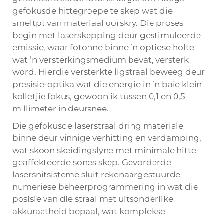
gefokusde hittegroepe te skep wat die
smeltpt van materiaal oorskry. Die proses
begin met laserskepping deur gestimuleerde
emissie, waar fotonne binne ’n optiese holte
wat ’n versterkingsmedium bevat, versterk
word. Hierdie versterkte ligstraal beweeg deur
presisie-optika wat die energie in ’n baie klein
kolletjie fokus, gewoonlik tussen 0,1 en 0,5
millimeter in deursnee.
Die gefokusde laserstraal dring materiale
binne deur vinnige verhitting en verdamping,
wat skoon skeidingslyne met minimale hitte-
geaffekteerde sones skep. Gevorderde
lasersnitsisteme sluit rekenaargestuurde
numeriese beheerprogrammering in wat die
posisie van die straal met uitsonderlike
akkuraatheid bepaal, wat komplekse