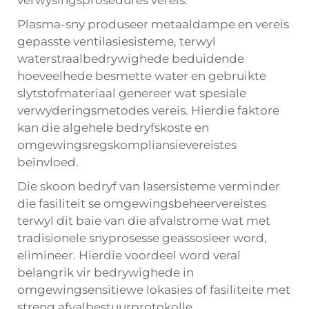
verwysingsprosedures vereis.
Plasma-sny produseer metaaldampe en vereis
gepasste ventilasiesisteme, terwyl
waterstraalbedrywighede beduidende
hoeveelhede besmette water en gebruikte
slytstofmateriaal genereer wat spesiale
verwyderingsmetodes vereis. Hierdie faktore
kan die algehele bedryfskoste en
omgewingsregskompliansievereistes
beïnvloed.
Die skoon bedryf van lasersisteme verminder
die fasiliteit se omgewingsbeheervereistes
terwyl dit baie van die afvalstrome wat met
tradisionele snyprosesse geassosieer word,
elimineer. Hierdie voordeel word veral
belangrik vir bedrywighede in
omgewingsensitiewe lokasies of fasiliteite met
streng afvalbestuurprotokolle.