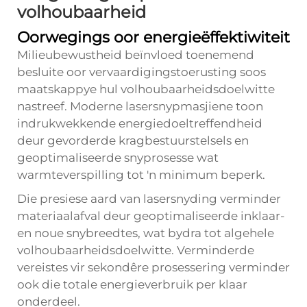
volhoubaarheid
Oorwegings oor energieëffektiwiteit
Milieubewustheid beïnvloed toenemend
besluite oor vervaardigingstoerusting soos
maatskappye hul volhoubaarheidsdoelwitte
nastreef. Moderne lasersnypmasjiene toon
indrukwekkende energiedoeltreffendheid
deur gevorderde kragbestuurstelsels en
geoptimaliseerde snyprosesse wat
warmteverspilling tot 'n minimum beperk.
Die presiese aard van lasersnyding verminder
materiaalafval deur geoptimaliseerde inklaar-
en noue snybreedtes, wat bydra tot algehele
volhoubaarheidsdoelwitte. Verminderde
vereistes vir sekondêre prosessering verminder
ook die totale energieverbruik per klaar
onderdeel.