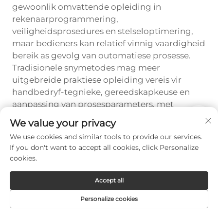
gewoonlik omvattende opleiding in
rekenaarprogrammering,
veiligheidsprosedures en stelseloptimering,
maar bedieners kan relatief vinnig vaardigheid
bereik as gevolg van outomatiese prosesse.
Tradisionele snymetodes mag meer
uitgebreide praktiese opleiding vereis vir
handbedryf-tegnieke, gereedskapkeuse en
aanpassing van prosesparameters, met
vaardigheidsontwikkeling wat dikwels langer
We value your privacy
neem om konsekwente resultate te bereik.
We use cookies and similar tools to provide our services.
If you don't want to accept all cookies, click Personalize
cookies.
Prev :
Hoe verminder vesel-laser snymasjiene produksiekoste?
Accept all
Next :
Hoe om 'n CNC-laser snymasjien vir u fabriek te kies?
Personalize cookies