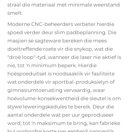
straal die materiaal met minimale weerstand
smelt.
Moderne CNC-beheerders verbeter hierdie
spoed verder deur slim padbeplanning. Die
masjien se sagteware bereken die mees
doeltreffende roete vir die snykop, wat die
"droë loop"-tyd, wanneer die laser nie aktief is
nie, tot 'n minimum beperk. Hierdie
hoëspoeduitset is noodsaaklik vir fasiliteite
wat onderdele vir sportbal-produksielyn of
gimnasiumtoerusting vervaardig, waar
hoëvolume-konsekwentheid die sleutel is om
stywe leweringskedules te bereik. Deur die
aantal onderdele wat per uur geproduseer
word, tot 'n maksimum te bring, kan fabrieke
hul oorhoofse koste per eenheid aansienlik