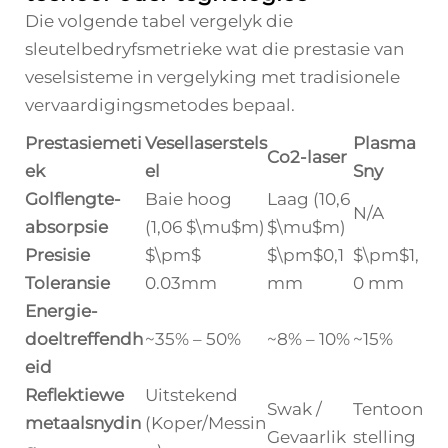
Die volgende tabel vergelyk die
sleutelbedryfsmetrieke wat die prestasie van
veselsisteme in vergelyking met tradisionele
vervaardigingsmetodes bepaal.
Prestasiemeti
Vesellaserstels
Plasma
Co2-laser
ek
el
Sny
Golflengte-
Baie hoog
Laag (10,6
N/A
absorpsie
(1,06 $\mu$m)
$\mu$m)
Presisie
$\pm$
$\pm$0,1
$\pm$1,
Toleransie
0.03mm
mm
0 mm
Energie-
doeltreffendh
~35% – 50%
~8% – 10%
~15%
eid
Reflektiewe
Uitstekend
Swak /
Tentoon
metaalsnydin
(Koper/Messin
Gevaarlik
stelling