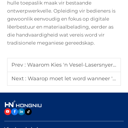
hulle toepaslik maak vir bestaande
ontwerpwerkvelle. Opleiding vir bedieners is
gewoonlik eenvoudig en fokus op digitale
lêerbestuur en materiaalbelading, eerder as
die handvaardigheid wat vereis word vir
tradisionele meganiese gereedskap.
Prev :
Waarom Kies 'n Vesel-Lasersnyer vir Metaalsny?
Next :
Waarop moet let word wanneer 'n laser sny masjien gekoop word?