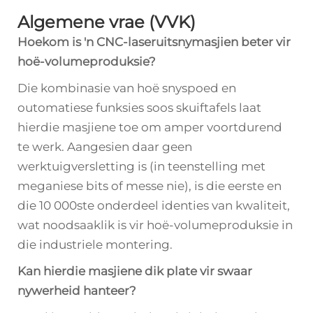
Algemene vrae (VVK)
Hoekom is 'n CNC-laseruitsnymasjien beter vir
hoë-volumeproduksie?
Die kombinasie van hoë snyspoed en
outomatiese funksies soos skuiftafels laat
hierdie masjiene toe om amper voortdurend
te werk. Aangesien daar geen
werktuigversletting is (in teenstelling met
meganiese bits of messe nie), is die eerste en
die 10 000ste onderdeel identies van kwaliteit,
wat noodsaaklik is vir hoë-volumeproduksie in
die industriele montering.
Kan hierdie masjiene dik plate vir swaar
nywerheid hanteer?