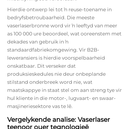
Hierdie ontwerp lei tot ŉ reuse-toename in
bedryfsbetroubaarheid. Die meeste
vaserlaserbronne word vir ŉ leeftyd van meer
as 100 000 ure beoordeel, wat ooreenstem met
dekades van gebruik in ŉ
standaardfabriekomgewing. Vir B2B-
leweransiers is hierdie voorspelbaarheid
onskatbaar. Dit verseker dat
produksieskedules nie deur onbeplande
stilstand onderbreek word nie, wat
maatskappye in staat stel om aan streng tye vir
hul kliente in die motor-, lugvaart- en swaar-
masjineriesektore vas te lê.
Vergelykende analise: Vaserlaser
teenoor ouer tegnologieë