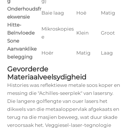
g
g)
Onderhoudsfr
Baie laag
Hoë
Matig
ekwensie
Hitte-
Mikroskopies
Beïnvloede
Klein
Groot
e
Sone
Aanvanklike
Hoër
Matig
Laag
belegging
Gevorderde
Materiaalveelsydigheid
Histories was reflektiewe metale soos koper en
messing die "Achilles-seerplek" van lasersny.
Die langere golflengte van ouer lasers het
dikwels van die metaaloppervlak afgekaats en
terug na die masjien beweeg, wat duur skade
veroorsaak het. Veggiesel-laser-tegnologie