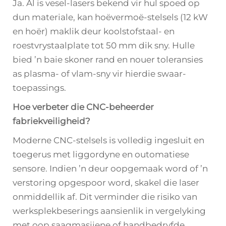
Ja. Al is vesel-lasers bekend vir hul spoed op
dun materiale, kan hoëvermoë-stelsels (12 kW
en hoër) maklik deur koolstofstaal- en
roestvrystaalplate tot 50 mm dik sny. Hulle
bied ’n baie skoner rand en nouer toleransies
as plasma- of vlam-sny vir hierdie swaar-
toepassings.
Hoe verbeter die CNC-beheerder
fabriekveiligheid?
Moderne CNC-stelsels is volledig ingesluit en
toegerus met liggordyne en outomatiese
sensore. Indien ’n deur oopgemaak word of ’n
verstoring opgespoor word, skakel die laser
onmiddellik af. Dit verminder die risiko van
werksplekbeserings aansienlik in vergelyking
met oop saagmasjiene of handbedryfde