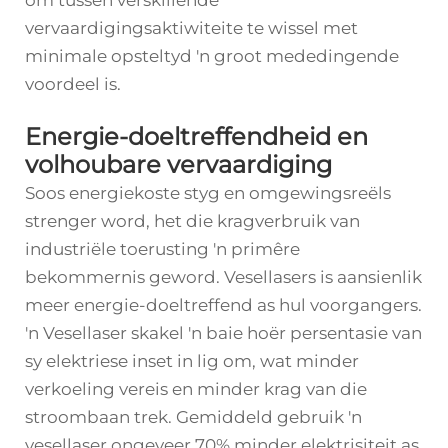
om tussen verskillende
vervaardigingsaktiwiteite te wissel met
minimale opsteltyd 'n groot mededingende
voordeel is.
Energie-doeltreffendheid en
volhoubare vervaardiging
Soos energiekoste styg en omgewingsreëls
strenger word, het die kragverbruik van
industriële toerusting 'n primêre
bekommernis geword. Vesellasers is aansienlik
meer energie-doeltreffend as hul voorgangers.
'n Vesellaser skakel 'n baie hoër persentasie van
sy elektriese inset in lig om, wat minder
verkoeling vereis en minder krag van die
stroombaan trek. Gemiddeld gebruik 'n
vesellaser ongeveer 70% minder elektrisiteit as