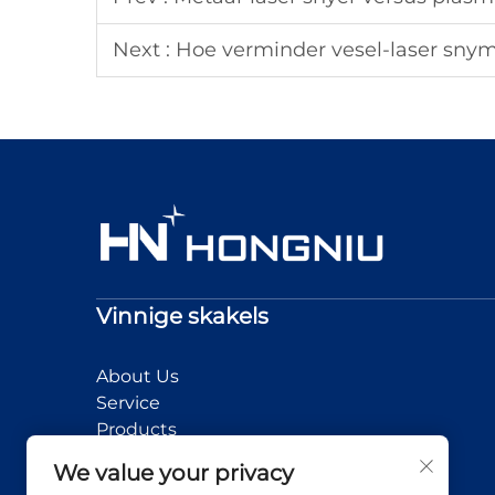
Next :
Hoe verminder vesel-laser snym
Vinnige skakels
About Us
Service
Products
News
We value your privacy
Application