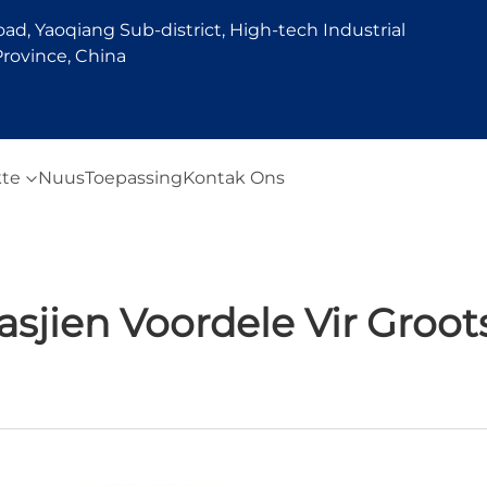
d, Yaoqiang Sub-district, High-tech Industrial
rovince, China
te
Nuus
Toepassing
Kontak Ons
sjien Voordele Vir Groot