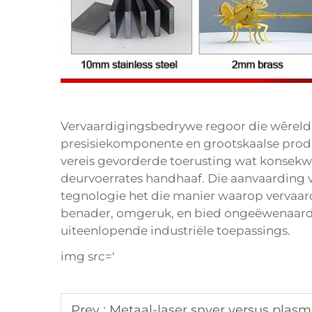
Vervaardigingsbedrywe regoor die wêreld
presisiekomponente en grootskaalse prod
vereis gevorderde toerusting wat konsekwe
deurvoerrates handhaaf. Die aanvaarding 
tegnologie het die manier waarop vervaar
benader, omgeruk, en bied ongeëwenaarde 
uiteenlopende industriële toepassings.
img src='
Prev :
Metaal-laser snyer versus plasm