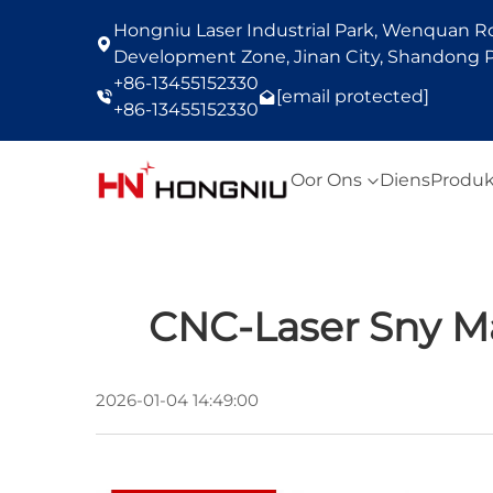
Hongniu Laser Industrial Park, Wenquan Roa
Development Zone, Jinan City, Shandong P
+86-13455152330
[email protected]
+86-13455152330
Oor Ons
Diens
Produk
CNC-Laser Sny Ma
2026-01-04 14:49:00