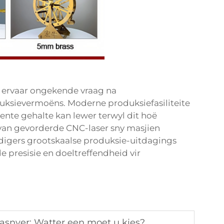
 ervaar ongekende vraag na
uksievermoëns. Moderne produksiefasiliteite
nte gehalte kan lewer terwyl dit hoë
van gevorderde CNC-laser sny masjien
digers grootskaalse produksie-uitdagings
presisie en doeltreffendheid vir
asnyer: Watter een moet u kies?