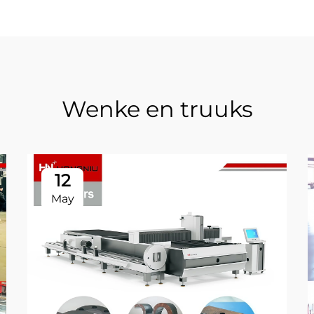
Wenke en truuks
12
May