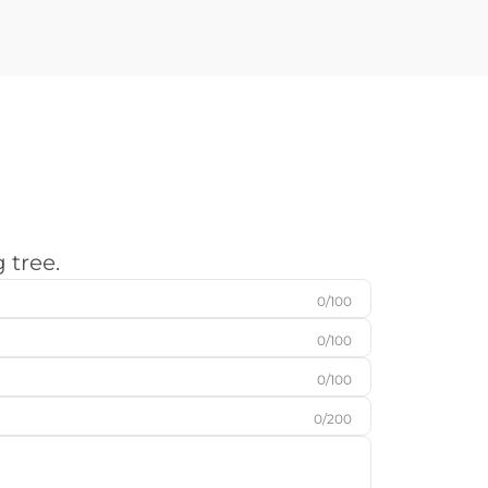
vlamuitsnymetodes vervaardigers
vir...
 tree.
0/100
0/100
0/100
0/200