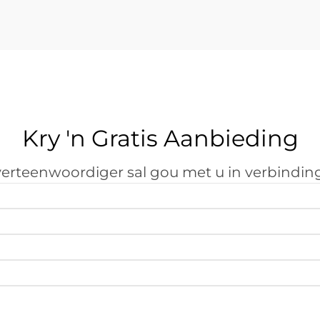
langtermyn winsgewendheid. Die
besluit behels...
Kry 'n Gratis Aanbieding
erteenwoordiger sal gou met u in verbinding