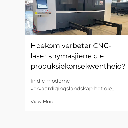
Hoekom verbeter CNC-
laser snymasjiene die
produksiekonsekwentheid?
In die moderne
vervaardigingslandskap het die
oorgang vanaf handmatige
View More
vervaardiging na outomatiese
stelsels die maatstawwe vir gehalte
herdefinieer. Vir B2B-industriële
firmas is die vermoë om