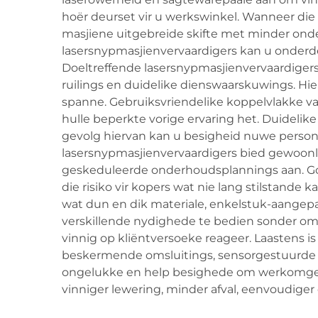
hoër deurset vir u werkswinkel. Wanneer die
masjiene uitgebreide skifte met minder ond
lasersnypmasjienvervaardigers kan u onderdel
Doeltreffende lasersnypmasjienvervaardigers
ruilings en duidelike dienswaarskuwings. Hi
spanne. Gebruiksvriendelike koppelvlakke v
hulle beperkte vorige ervaring het. Duideli
gevolg hiervan kan u besigheid nuwe personee
lasersnypmasjienvervaardigers bied gewoonli
geskeduleerde onderhoudsplannings aan. Goed
die risiko vir kopers wat nie lang stilstande
wat dun en dik materiale, enkelstuk-aangepa
verskillende nydighede te bedien sonder om 
vinnig op kliëntversoeke reageer. Laastens i
beskermende omsluitings, sensorgestuurde ve
ongelukke en help besighede om werkomgewin
vinniger lewering, minder afval, eenvoudiger