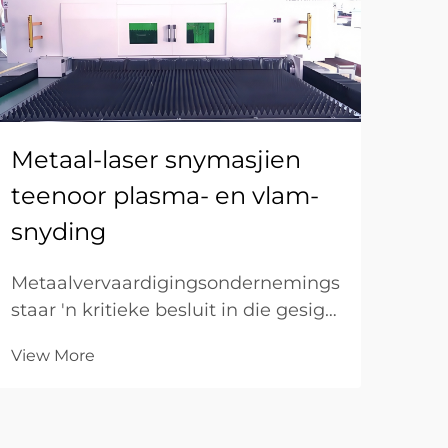
Ho
La
Lasn
Metaal-laser snymasjien
ver
teenoor plasma- en vlam-
ver
Vie
tol
snyding
en 
Tra
Metaalvervaardigingsondernemings
effe
staar 'n kritieke besluit in die gesig
dikw
wanneer hulle 'n snytegnologie kies
View More
wat direk invloed uitoefen op
produksiedoeltreffendheid,
onderdeelkwaliteit en bedryfskoste.
Alhoewel tradisionele plasma- en