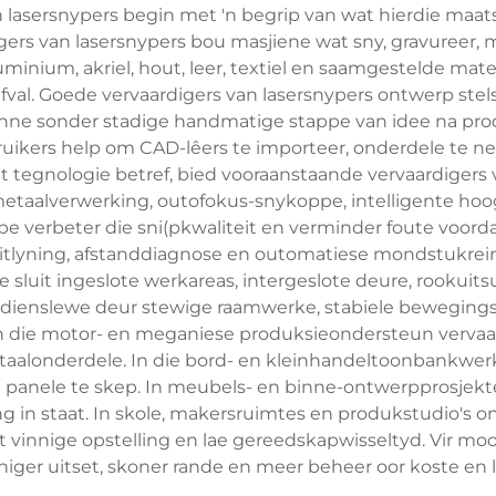
 lasersnypers begin met 'n begrip van wat hierdie maat
ers van lasersnypers bou masjiene wat sny, gravureer, 
aluminium, akriel, hout, leer, textiel en saamgestelde mater
al. Goede vervaardigers van lasersnypers ontwerp stels
nne sonder stadige handmatige stappe van idee na pro
uikers help om CAD-lêers te importeer, onderdele te nes
t tegnologie betref, bied vooraanstaande vervaardigers 
-metaalverwerking, outofokus-snykoppe, intelligente ho
e verbeter die sni(pkwaliteit en verminder foute voorda
tlyning, afstanddiagnose en outomatiese mondstukrein
 sluit ingeslote werkareas, intergeslote deure, rookuit
p dienslewe deur stewige raamwerke, stabiele beweging
 In die motor- en meganiese produksieondersteun vervaa
taalonderdele. In die bord- en kleinhandeltoonbankwerk
de panele te skep. In meubels- en binne-ontwerpprosjekte
 in staat. In skole, makersruimtes en produkstudio's o
vinnige opstelling en lae gereedskapwisseltyd. Vir moo
niger uitset, skoner rande en meer beheer oor koste en