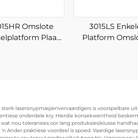
015HR Omslote
3015LS Enkel
elplatform Plaat-
Platform Omsl
ypgeïntegreerde
Veeselaser
Veeselaser
Snymasjien
Snymasjien
terk lasersnypmasjienvervaardigers is voorspelbare uit
entiese onderdele kry. Hierdie konsekwentheid besker
wat nou toleransies oor lang produksiesiklusse handha
 'n Ander praktiese voordeel is spoed. Vaardige lasersn
ger te sny terwyl randkwaliteit hoog bly. Vinniger sny 