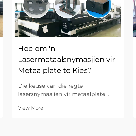
Hoe om 'n
Lasermetaalsnymasjien vir
Metaalplate te Kies?
Die keuse van die regte
lasersnymasjien vir metaalplate
vereis 'n noukeurige evaluering van
View More
verskeie tegniese en bedryfsfaktore
wat direk invloed het op
snyprestasie,
vervaardigingsdoeltreffendheid en