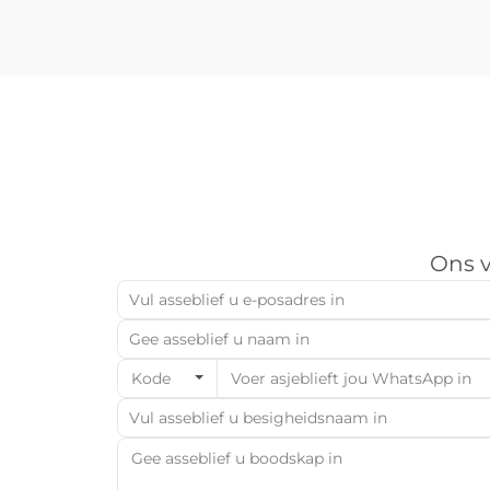
tienduisend identiese onderdele te
lewer net so belangrik as die
vermoë om...
Ons v
Kode