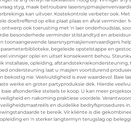
 vraag styg, maak betroubare lasersnypmasjienvervaardi
erbrekings kan uitvoer. Kostekontrole verbeter ook. Me
e doeltreffend op elke plaat plaas en afval verminder. M
 ontwerp ook toerusting met 'n laer onderhoudslas, so
erdie besonderhede verminder stilstandtyd en arbeidsur
an toonaangewende lasersnypmasjienvervaardigers help 
ke parameterbiblioteke, begeleide opstelstappe en gesto
l vinniger oplei en uitset konsekwent behou. Steunkwali
k installasie, opleiding, afstandstekniekondersteuning
 ondersteuning laat u masjien voortdurend produseer in
 kan bekostig nie. Veelvuldigheid is ewe waardevol. Baie
ste werke en groter partyproduksie dek. Hierdie veelvu
baie afsonderlike stelsels te koop. U kan meer projek
s veiligheid en nakoming praktiese voordele. Verantwoor
iligheidsmaatreëls en duidelike bedryfsprosedures in. 
gstandaarde te bereik. Vir kliënte is die gekombineerd
 opleiding en 'n sterker langtermyn terugslag op belegg