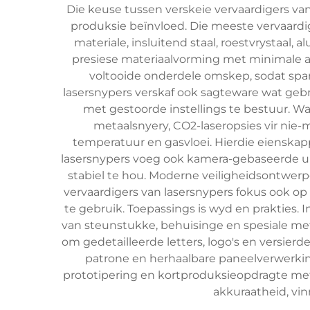
Die keuse tussen verskeie vervaardigers van
produksie beïnvloed. Die meeste vervaardig
materiale, insluitend staal, roestvrystaal, 
presiese materiaalvorming met minimale afv
voltooide onderdele omskep, sodat spa
lasersnypers verskaf ook sagteware wat gebr
met gestoorde instellings te bestuur. Wa
metaalsnyery, CO2-laseropsies vir nie
temperatuur en gasvloei. Hierdie eienskapp
lasersnypers voeg ook kamera-gebaseerde ui
stabiel te hou. Moderne veiligheidsontwerpe
vervaardigers van lasersnypers fokus ook o
te gebruik. Toepassings is wyd en prakties.
van steunstukke, behuisinge en spesiale me
om gedetailleerde letters, logo's en versier
patrone en herhaalbare paneelverwerking
prototipering en kortproduksieopdragte met 
akkuraatheid, vin