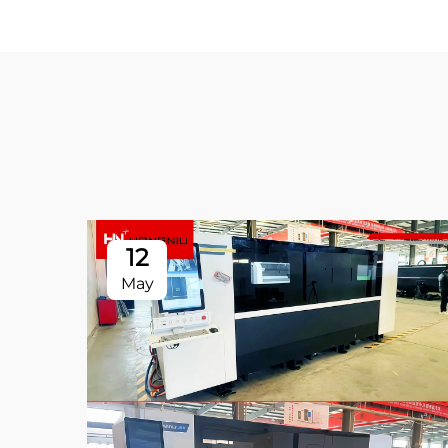
12
May