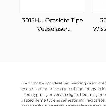
3015HU Omslote Tipe
3
Veeselaser
Wiss
Snymasjien met
en P
Outomatiese Laai- en
Aflaai
Materiaalberging
Die grootste voordeel van werking saam met s
week en volgende maand uitvoer en byna id
lasersnypmasjienvervaardigers bou masjiene 
pasprobleme tydens samestelling reg te stel.
laserowerheid en sagtewarepaaie aan om vinni