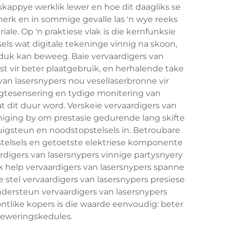
skappye werklik lewer en hoe dit daagliks se
merk en in sommige gevalle las 'n wye reeks
iale. Op 'n praktiese vlak is die kernfunksie
els wat digitale tekeninge vinnig na skoon,
duk kan beweeg. Baie vervaardigers van
t vir beter plaatgebruik, en herhalende take
van lasersnypers nou vesellaserbronne vir
ogtesensering en tydige monitering van
t dit duur word. Verskeie vervaardigers van
iging by om prestasie gedurende lang skifte
suigsteun en noodstopstelsels in. Betroubare
stelsels en getoetste elektriese komponente
rdigers van lasersnypers vinnige partysnyery
 help vervaardigers van lasersnypers spanne
 stel vervaardigers van lasersnypers presiese
ndersteun vervaardigers van lasersnypers
ntlike kopers is die waarde eenvoudig: beter
 leweringskedules.