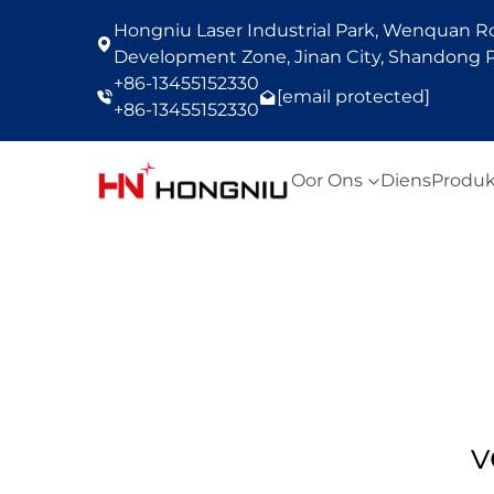
Hongniu Laser Industrial Park, Wenquan Roa
Development Zone, Jinan City, Shandong P
+86-13455152330
[email protected]
+86-13455152330
Oor Ons
Diens
Produk
v