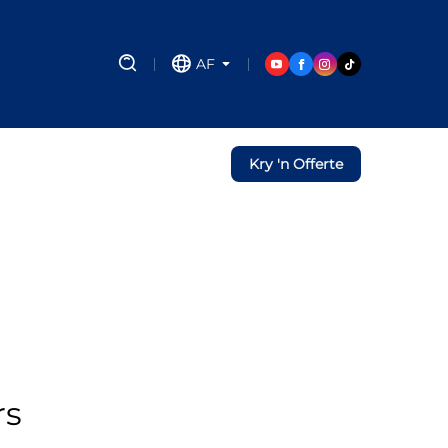
AF
Kry 'n Offerte
rs