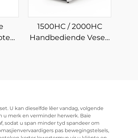
e
1500HC / 2000HC
ote
Handbediende Vesel-
Laser
Skoonmaakmasjien
set. U kan dieselfde lêer vandag, volgende
m u merk en verminder herwerk. Baie
af, sodat u span minder tyd spandeer om
ypmasjienvervaardigers pas bewegingstelsels,
beteken korter lewertermyn vir u kliënte en