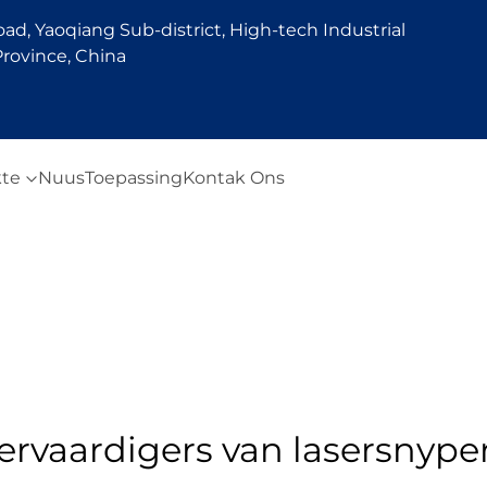
d, Yaoqiang Sub-district, High-tech Industrial
rovince, China
te
Nuus
Toepassing
Kontak Ons
ervaardigers van lasersnype