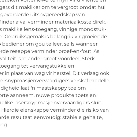
gers dit makliker om te vergroot omdat hul
t gevorderde uitsnygereedskap van
inder afval verminder materiaalkoste direk.
os maklike lens-toegang, vinnige mondstuk-
e. Gebruiksgemak is belangrik vir groeiende
bediener om gou te leer, selfs wanneer
orde reseppe verminder proef-en-fout. As
teit is 'n ander groot voordeel. Sterk
, toegang tot vervangstukke en
 plaas van wag vir herstel. Dit verlaag ook
 lasersnypmasjienvervaardigers verskaf modelle
ldigheid laat 'n maatskappy toe om
soorte aanneem, nuwe produkte toets en
delike lasersnypmasjienvervaardigers sluit
Hierdie eienskappe verminder die risiko van
e resultaat eenvoudig: stabiele gehalte,
ing.