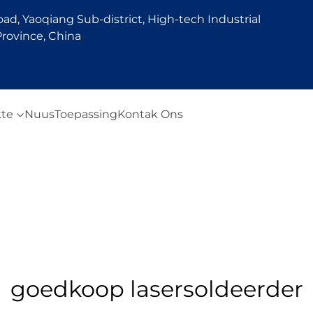
d, Yaoqiang Sub-district, High-tech Industrial
rovince, China
te
Nuus
Toepassing
Kontak Ons
goedkoop lasersoldeerder