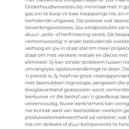
Onderhoudsvereistes bly minimaal met 'n go
gas om te koop vir baie toepassings nie, en 
herhalende uitgawes. Die presisie wat lasers
bewerkingsvereistes. Jou eindprodukte sal n
skuur-, polis- of herfinisering vereis. Dit be
verteenwoordig 'n ander beduidende voordeel
verhoog en jou in staat stel om meer projekte
staat om met verskeie metale en diktes met e
elimineer. Jy kan sonder probleem tussen ro
omvangryke opstelveranderinge te doen. Die k
'n premie is. Jy hoef nie groot vloeroppervla
met lasersoldeer-tegnologie, aangesien die p
booglasverband geassosieer word, verminde
leerkurwe vir die bedryf van 'n goedkoop la
vereenvoudig. Nuwe werknemers kan vinniger 
nie-kontak-aard van lasersoldeer voorkom g
produksiekonsekwentheid sal verbeter, wat le
toe om delikate of duur komponente te her