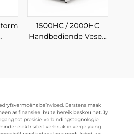
tform
1500HC / 2000HC
Handbediende Vesel-
Laser
Skoonmaakmasjien
 bedryfsvermoëns beïnvloed. Eerstens maak
een as finansieel buite bereik beskou het. Jy
oegang tot presisie-verbindingstegnologie
nder elektrisiteit verbruik in vergelyking
erspieël, veral tydens lang produksieduur.