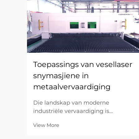
Toepassings van vesellaser
snymasjiene in
metaalvervaardiging
Die landskap van moderne
industriële vervaardiging is
fundamenteel verander deur die
View More
ontstaan van veseltegnologie. In die
gebied van metaalbewerking staan