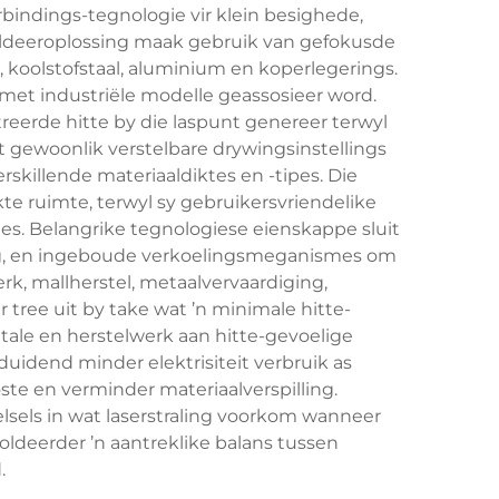
bindings-tegnologie vir klein besighede,
soldeeroplossing maak gebruik van gefokusde
, koolstofstaal, aluminium en koperlegerings.
 met industriële modelle geassosieer word.
eerde hitte by die laspunt genereer terwyl
gewoonlik verstelbare drywingsinstellings
rskillende materiaaldiktes en -tipes. Die
e ruimte, terwyl sy gebruikersvriendelike
es. Belangrike tegnologiese eienskappe sluit
sing, en ingeboude verkoelingsmeganismes om
k, mallherstel, metaalvervaardiging,
tree uit by take wat ’n minimale hitte-
etale en herstelwerk aan hitte-gevoelige
uidend minder elektrisiteit verbruik as
te en verminder materiaalverspilling.
lsels in wat laserstraling voorkom wanneer
oldeerder ’n aantreklike balans tussen
.