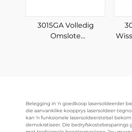
3015GA Volledig
3
Omslote
Wiss
Wisselplatform
en P
Veeselaser
Snymasjien
Belegging in 'n goedkoop lasersoldeerder bi
die aanvanklike koopprys lasersoldeer-tegnol
kan 'n funksionele lasersoldeerstelsel bekom
demokratiseer. Die bedryfskostebesparings ga
met tradisionele booglasmasjiene. Jou maand