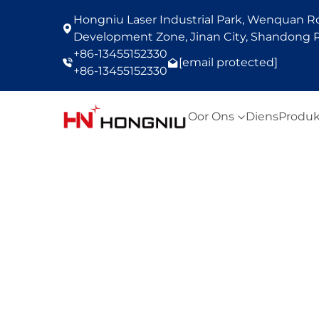
Hongniu Laser Industrial Park, Wenquan Roa
Development Zone, Jinan City, Shandong P
+86-13455152330
[email protected]
+86-13455152330
Oor Ons
Diens
Produk