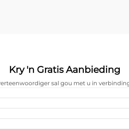
metaalafsnymetodes sukkel dikwels
met presisievereistes,
materiaalverspilling en beperkings
in produksiespoed...
Kry 'n Gratis Aanbieding
erteenwoordiger sal gou met u in verbinding