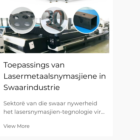
Toepassings van
Hoe
Lasermetaalsnymasjiene in
sn
Swaarindustrie
me
Sektorë van die swaar nywerheid
Om 
het lasersnymasjien-tegnologie vir
lase
metaal aangeneem as 'n
met
View More
Vie
transformatiewe oplossing vir
vere
presisie-vaardighede en groot-skaal
geso