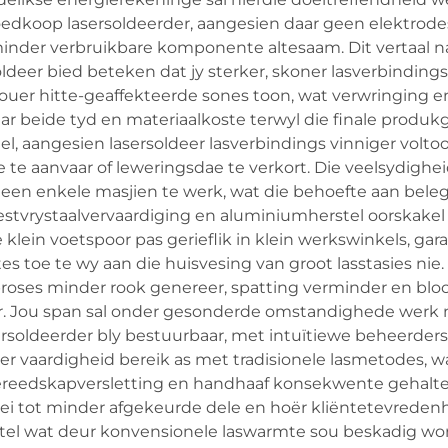
edkoop lasersoldeerder, aangesien daar geen elektrode
minder verbruikbare komponente altesaam. Dit vertaal n
oldeer bied beteken dat jy sterker, skoner lasverbindin
ouer hitte-geaffekteerde sones toon, wat verwringing 
spaar beide tyd en materiaalkoste terwyl die finale produ
, aangesien lasersoldeer lasverbindings vinniger volto
 te aanvaar of leweringsdae te verkort. Die veelsydighei
en enkele masjien te werk, wat die behoefte aan beleggi
estvrystaalvervaardiging en aluminiumherstel oorskakel
lein voetspoor pas gerieflik in klein werkswinkels, gar
ktes toe te wy aan die huisvesing van groot lasstasies n
roses minder rook genereer, spatting verminder en bloo
r. Jou span sal onder gesonderde omstandighede werk
sersoldeerder bly bestuurbaar, met intuïtiewe beheerder
vaardigheid bereik as met tradisionele lasmetodes, wa
ereedskapversletting en handhaaf konsekwente gehalte 
i tot minder afgekeurde dele en hoër kliëntetevredenhei
stel wat deur konvensionele laswarmte sou beskadig w