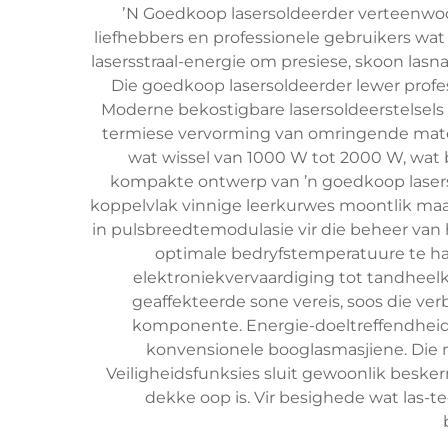
ʼN Goedkoop lasersoldeerder verteenwoor
liefhebbers en professionele gebruikers wa
lasersstraal-energie om presiese, skoon lasn
Die goedkoop lasersoldeerder lewer profes
Moderne bekostigbare lasersoldeerstelsels
termiese vervorming van omringende mater
wat wissel van 1000 W tot 2000 W, wat be
kompakte ontwerp van ’n goedkoop laserso
koppelvlak vinnige leerkurwes moontlik maak
in pulsbreedtemodulasie vir die beheer van
optimale bedryfstemperatuure te han
elektroniekvervaardiging tot tandheelk
geaffekteerde sone vereis, soos die ver
komponente. Energie-doeltreffendheid i
konvensionele booglasmasjiene. Die n
Veiligheidsfunksies sluit gewoonlik beske
dekke oop is. Vir besighede wat las-t