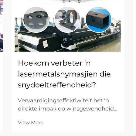
Hoekom verbeter 'n
lasermetalsnymasjien die
snydoeltreffendheid?
Vervaardigingseffektiwiteit het 'n
direkte impak op winsgewendheid
en mededingende voordeel in
View More
vandag se vinnig-veranderende
industriële omgewing. Tradisionele