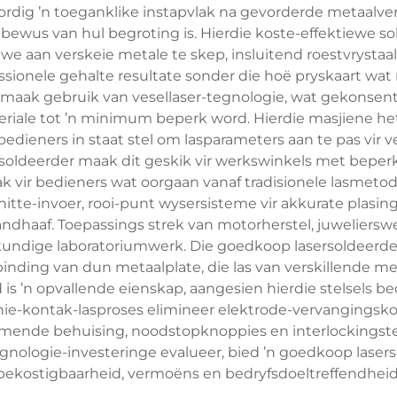
dig ’n toeganklike instapvlak na gevorderde metaalver
t bewus van hul begroting is. Hierdie koste-effektiewe 
awe aan verskeie metale te skep, insluitend roestvrystaal
sionele gehalte resultate sonder die hoë pryskaart wat
 maak gebruik van vesellaser-tegnologie, wat gekonsentr
iale tot ’n minimum beperk word. Hierdie masjiene het 
dieners in staat stel om lasparameters aan te pas vir ve
ldeerder maak dit geskik vir werkswinkels met beperkt
 vir bedieners wat oorgaan vanaf tradisionele lasmetod
 hitte-invoer, rooi-punt wysersisteme vir akkurate pla
dhaaf. Toepassings strek van motorherstel, juwelierswer
undige laboratoriumwerk. Die goedkoop lasersoldeerder 
binding van dun metaalplate, die las van verskillende m
s ’n opvallende eienskap, aangesien hierdie stelsels bed
ie-kontak-lasproses elimineer elektrode-vervangingskos
rmende behuising, noodstopknoppies en interlockingste
egnologie-investeringe evalueer, bied ’n goedkoop lasers
bekostigbaarheid, vermoëns en bedryfsdoeltreffendheid