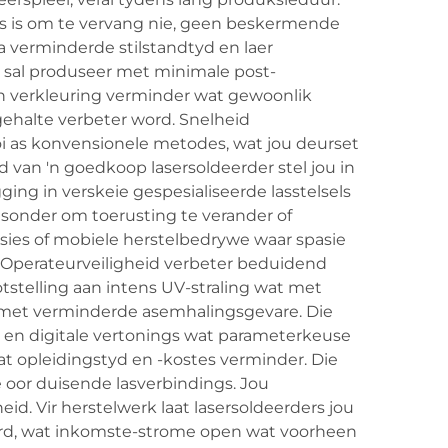
s is om te vervang nie, geen beskermende
a verminderde stilstandtyd en laer
gs sal produseer met minimale post-
en verkleuring verminder wat gewoonlik
kgehalte verbeter word. Snelheid
oi as konvensionele metodes, wat jou deurset
d van 'n goedkoop lasersoldeerder stel jou in
ng in verskeie gespesialiseerde lasstelsels
 sonder om toerusting te verander of
asies of mobiele herstelbedrywe waar spasie
ie. Operateurveiligheid verbeter beduidend
tstelling aan intens UV-straling wat met
 met verminderde asemhalingsgevare. Die
s en digitale vertonings wat parameterkeuse
t opleidingstyd en -kostes verminder. Die
oor duisende lasverbindings. Jou
d. Vir herstelwerk laat lasersoldeerders jou
ord, wat inkomste-strome open wat voorheen