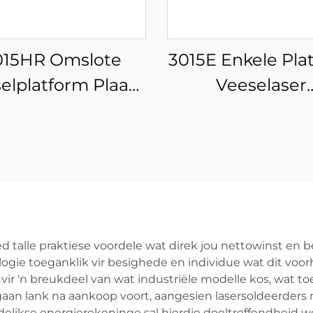
015HR Omslote
3015E Enkele Pla
elplatform Plaat-
Veeselaser
ypgeïntegreerde
Snymasjien
Veeselaser
Snymasjien
ed talle praktiese voordele wat direk jou nettowinst en
ogie toeganklik vir besighede en individue wat dit voorh
 vir 'n breukdeel van wat industriële modelle kos, wat t
an lank na aankoop voort, aangesien lasersoldeerders mi
elikse energierekeninge sal hierdie doeltreffendheid we