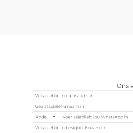
die vesellaser-snymasjien as die
hoogtepunt van doeltreffendheid,
presisie en veelsydigheid. In
teenstelling met...
Ons v
Kode